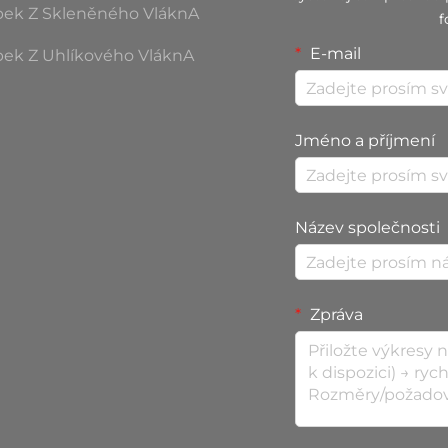
bek Z Skleněného VláknA
f
E-mail
bek Z Uhlíkového VláknA
Jméno a příjmení
Název společnosti
Zpráva