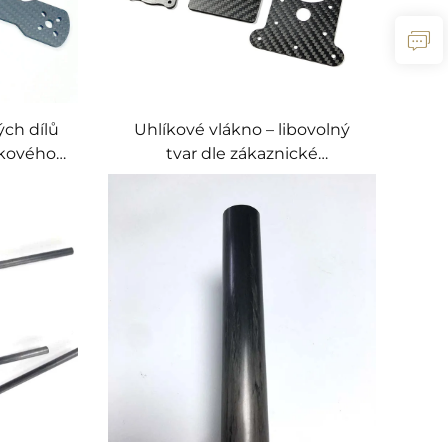
ch dílů
Uhlíkové vlákno – libovolný
íkového
tvar dle zákaznické
ce pevný
specifikace, matné/lesklé,
y FPV a
tloušťka 0,8–1,5 mm, pro rámy
dronů, přesnou mechaniku a
elektroniku