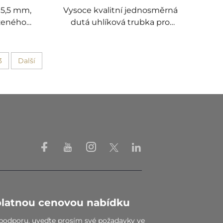
 5,5 mm,
Vysoce kvalitní jednosměrná
aženého
dutá uhlíková trubka pro
 pro
sportovní aplikace, tovární
 oliv
cena uhlíkové tyče
3
Další
platnou cenovou nabídku
u podporu, uveďte prosím své požadavky ve