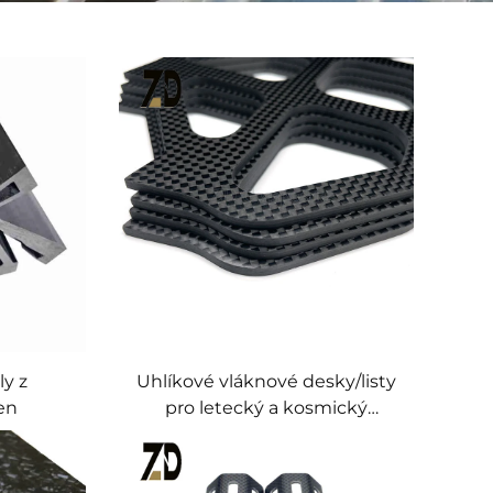
y z
Uhlíkové vláknové desky/listy
en
pro letecký a kosmický
průmysl | Tloušťka 0,5–50 mm
| Na míru vyrobené rozměry |
Certifikováno podle ISO