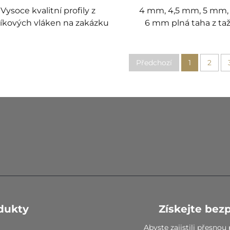
Vysoce kvalitní profily z
4 mm, 4,5 mm, 5 mm,
íkových vláken na zakázku
6 mm plná taha z t
uhlíkového vlákna
elektrické sběrače
Předchozí
1
2
dukty
Získejte bez
Abyste zajistili přesno