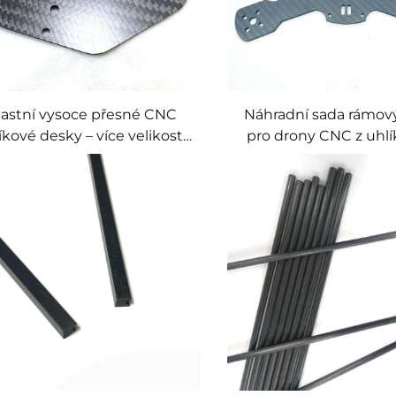
lastní vysoce přesné CNC
Náhradní sada rámový
íkové desky – více velikostí,
pro drony CNC z uhl
individuálně stříhané pro
vlákna – lehký, vyso
drony a mechanické
rám pro kvadrokoptér
komponenty
závodní drony