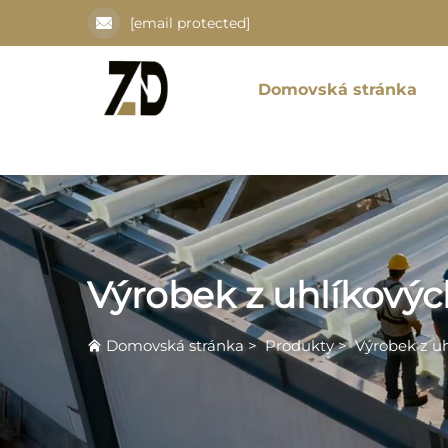
[email protected]
Domovská stránka
Výrobek z uhlíkovýc
Domovská stránka
>
Produkty
>
Výrobek z u