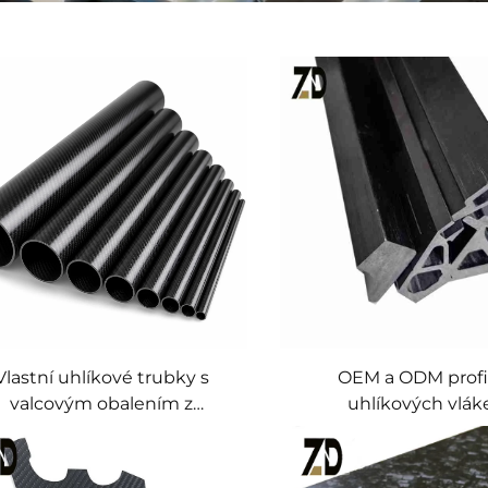
Vlastní uhlíkové trubky s
OEM a ODM profil
valcovým obalením z
uhlíkových vlák
íkových vláken pro drony a
ortovní vybavení | Výrobce
líkových trubek s vysokým