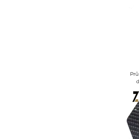
vy
Prů
d