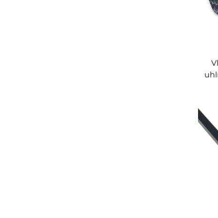
V
uhl