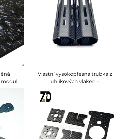
běná
Vlastní vysokopřesná trubka z
ý modul
uhlíkových vláken –
esklý
matný/lesklý povrch, vlastní
délka a
délka a průměr