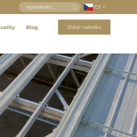
CS
Získat nabídku
uality
Blog