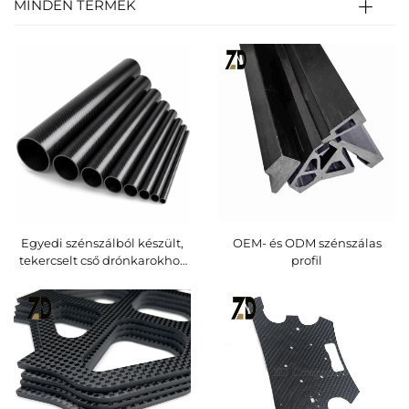
MINDEN TERMÉK
Egyedi szénszálból készült,
OEM- és ODM szénszálas
tekercselt cső drónkarokhoz
profil
és sportfelszereléshez | Nagy
modulusú, szálasan
tekercselt szénszálcsövek
gyártója