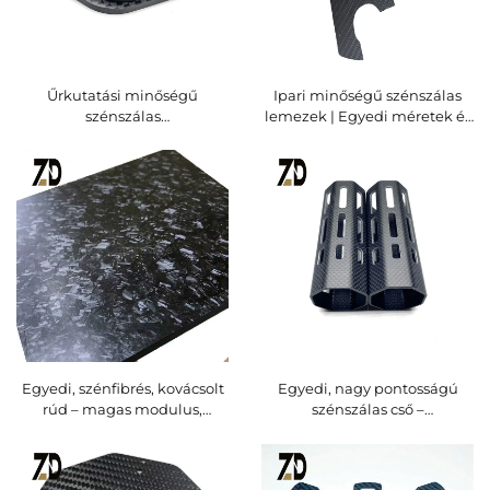
Űrkutatási minőségű
Ipari minőségű szénszálas
szénszálas
lemezek | Egyedi méretek és
lemez/lemezforma | 0,5–50
magas modulus
mm vastagság | Egyedi
méretek | ISO tanúsított
Egyedi, szénfibrés, kovácsolt
Egyedi, nagy pontosságú
rúd – magas modulus,
szénszálas cső –
mat/fényes felület, egyedi
matrica/fényes felület, egyedi
hossz és átmérő
hossz és átmérő