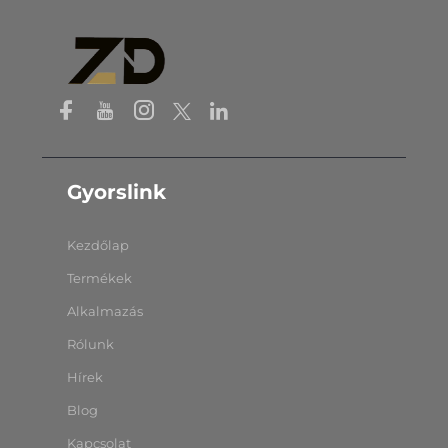
Gyorslink
Kezdőlap
Termékek
Alkalmazás
Rólunk
Hírek
Blog
Kapcsolat