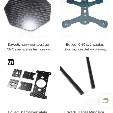
Egyedi, nagy pontosságú
Egyedi CNC szénszálas
CNC szénszálas lemezek –
drónváz készlet – könnyű,
több méretben egyedi
nagy szilárdságú quadcopter
vágással készülnek
váz FPV- és
drónokhoz és mechanikai
versenydrónokhoz
alkatrészekhez
Egyedi, bármilyen alakú
Egyedi, Magas Minőségű