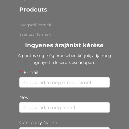
Prodcuts
Üvegszál Termék
Szénszál Termék
Ingyenes árajánlat kérése
A pontos segítség érdekében kérjük, adja meg
igényeit a lekérdezési űrlapon:
E-mail
Név
Company Name