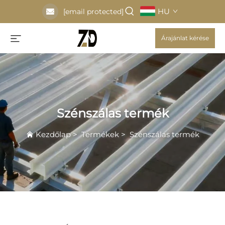
HU
[email protected]
Árajánlat kérése
Szénszálas termék
Kezdőlap
>
Termékek
>
Szénszálas termék