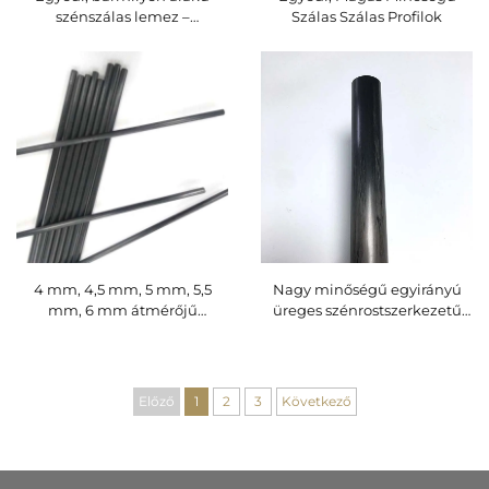
szénszálas lemez –
Szálas Szálas Profilok
matt/csillogó felületű, 0,8–1,5
mm vastagságú,
drónvázakhoz, precíziós
mechanikai és elektronikai
alkalmazásokhoz
4 mm, 4,5 mm, 5 mm, 5,5
Nagy minőségű egyirányú
mm, 6 mm átmérőjű
üreges szénrostszerkezetű
pultrudalt szénszálas rúd
cső sportalkalmazásokhoz,
elektromos olajbogyószedő
szénrodszál gyári áron
gereblyékhez
Előző
1
2
3
Következő