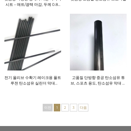
시트 – 매트/광택 마감, 두께 0.8–
1.5mm, 드론 프레임, 정밀 기계 및
전자 부품용
전기 올리브 수확기 레이크용 풀트
고품질 단방향 중공 탄소섬유 튜
루젼 탄소섬유 실린더 막대
브, 스포츠 용도, 탄소섬유 막대 공
(4mm, 4.5mm, 5mm, 5.5mm,
장 직판 가격
6mm)
이전
1
2
3
다음