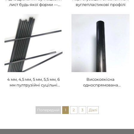
лист будь-якої форми —
вуглепластикові профілі
матовий/глянцевий,
товщиною 0,8–1,5 мм, для
рам дронів, прецизійної
механіки та електроніки
4 мм, 4,5 мм, 5 мм, 5,5 мм, 6
Високоякісна
мм пултрузійні суцільні
односпрямована
стрижні з вуглецевого
порожниста труба з
волокна для гребінців
вуглецевого волокна,
електричного оливкового
застосування в спорті, ціна
комбайна
заводу-виробника
Попередній
1
2
3
Далі