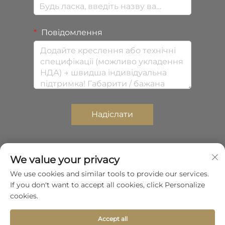
Повідомлення
Надіслати
We value your privacy
Авторське право © 2026 Shenzhen Zhongda
We use cookies and similar tools to provide our services.
Composites Co., Ltd. Всі права захищені.
If you don't want to accept all cookies, click Personalize
Політика конфіденційності
cookies.
Прокрутити до початку
Accept all