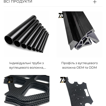
ВСІ ПРОДУКТИ
Індивідуальні труби з
Профіль з вуглецевого
вуглецевого волокна,
волокна OEM та ODM
намотані методом ролл-
віндінгу, для дронів та
спортивного обладнання |
Виробник
високомодульних
вуглецевих труб,
виготовлених методом
філяментного намотування