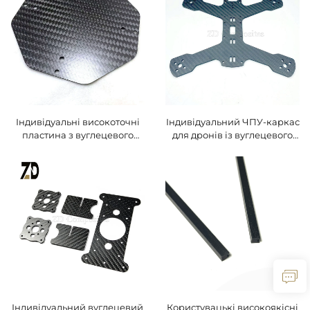
індивідуальні довжина та
діаметр
Індивідуальні високоточні
Індивідуальний ЧПУ-каркас
пластина з вуглецевого
для дронів із вуглецевого
волокна, виготовлені
волокна — легкий, міцний
методом ЧПУ —
каркас для квадрокоптерів
різноманітні розміри за
FPV та гоночних дронів
індивідуальним
замовленням для дронів та
механічних компонентів
Індивідуальний вуглецевий
Користувацькі високоякісні