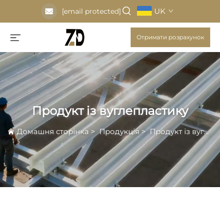
UK
[email protected]
Отримати розрахунок
Продукт із вуглепластику
Домашня сторінка
>
Продукція
>
Продукт із вуглепластику