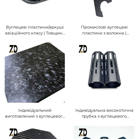
Вуглецеві пластини/аркуші
Промислові вуглецеві
авіаційного класу | Товщина
пластини з волокна |
від 0,5 мм до 50 мм |
Індивідуальні розміри та
Індивідуальні розміри |
високий модуль пружності
Сертифіковано за ISO
Індивідуальний
Індивідуальна високоточна
виготовлений з вуглецевого
трубка з вуглецевого
волокна стрижень —
волокна – матова/блискуча
високомодульний, матове/
поверхня, індивідуальна
блискуче покриття,
довжина та діаметр