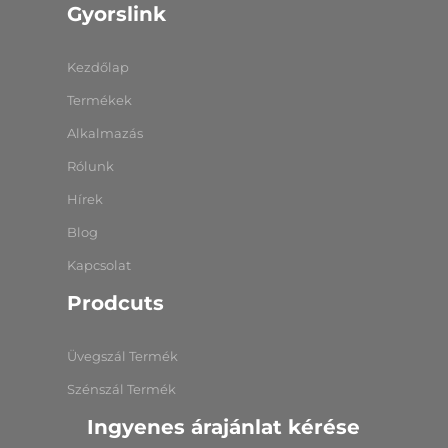
Gyorslink
Kezdőlap
Termékek
Alkalmazás
Rólunk
Hírek
Blog
Kapcsolat
Prodcuts
Üvegszál Termék
Szénszál Termék
Ingyenes árajánlat kérése