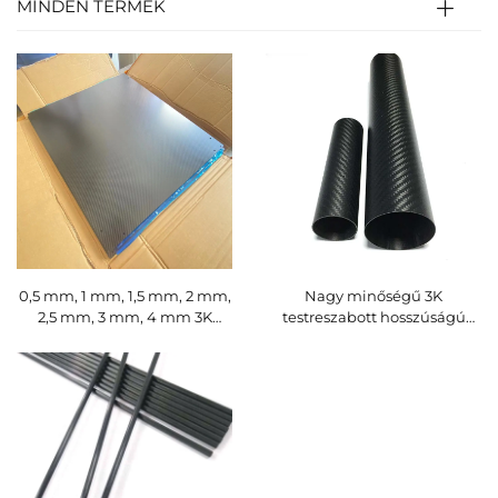
MINDEN TERMÉK
0,5 mm, 1 mm, 1,5 mm, 2 mm,
Nagy minőségű 3K
2,5 mm, 3 mm, 4 mm 3K
testreszabott hosszúságú
fényes felületű szénszálas
kerek szénszálas cső,
lemez kapható, testre szabott
prémium testreszabott
méretben
szénszálas cső