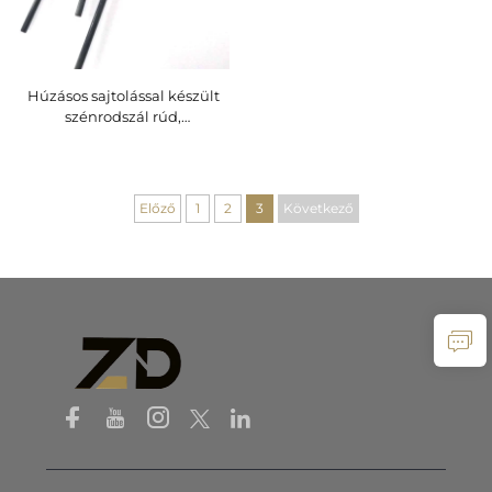
Húzásos sajtolással készült
szénrodszál rúd,
testreszabható szénrodszál
rúd orvosi eszközökhöz
Előző
1
2
3
Következő