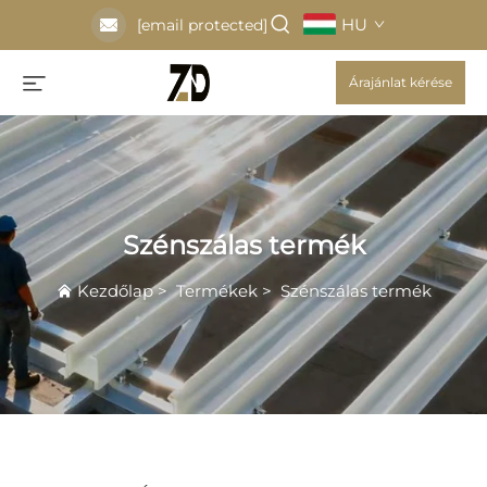
HU
[email protected]
Árajánlat kérése
Szénszálas termék
Kezdőlap
>
Termékek
>
Szénszálas termék