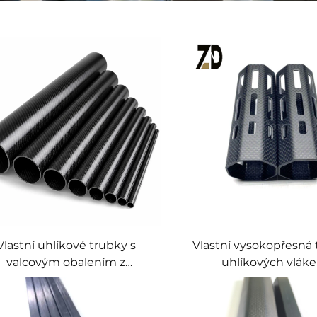
Vlastní uhlíkové trubky s
Vlastní vysokopřesná 
valcovým obalením z
uhlíkových vláke
íkových vláken pro drony a
matný/lesklý povrch, 
ortovní vybavení | Výrobce
délka a průmě
líkových trubek s vysokým