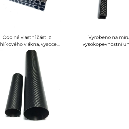
Odolné vlastní části z
Vyrobeno na mír
hlíkového vlákna, vysoce
vysokopevnostní uh
kvalitní uhlíkový produkt
trubka čtvercový obd
tvar prémiové uhl
výrobky