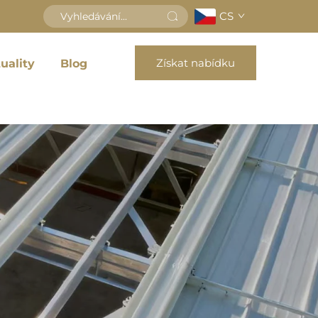
CS
Získat nabídku
uality
Blog