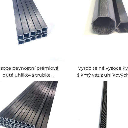
modulem pružnosti
robených navíjením vláken
soce pevnostní prémiová
Vyrobitelné vysoce kva
dutá uhlíková trubka
šikmý vaz z uhlíkových
élníkový čtvercový trubice
šestiúhelníkov
z vysoce hustého uhlíku
mnohoúhelníkový d