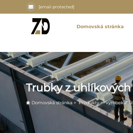
[email protected]
Domovská stránka
Trubky z uhlíkových
Domovská stránka
>
Produkty
>
Výrobek Z U