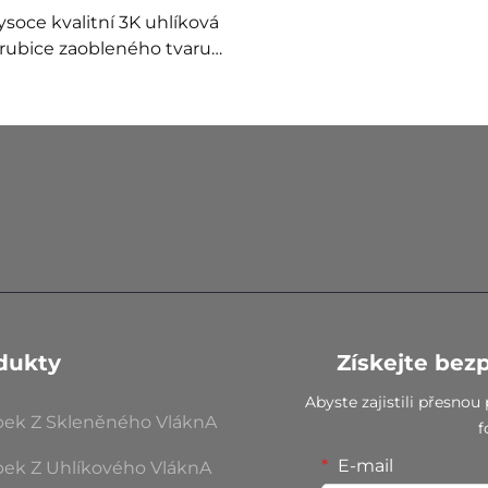
ysoce kvalitní 3K uhlíková
trubice zaobleného tvaru
vlastní délky, prémiová
uhlíková roura na míru
dukty
Získejte bez
Abyste zajistili přesno
bek Z Skleněného VláknA
f
E-mail
bek Z Uhlíkového VláknA