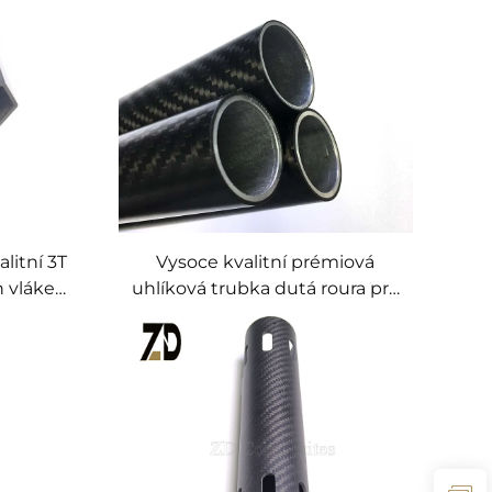
litní 3T
Vysoce kvalitní prémiová
 vláken,
uhlíková trubka dutá roura pro
ý
sportovní dalekohled a
esign
sportovní vybavení