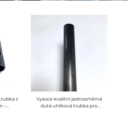
trubka z
Vysoce kvalitní jednosměrná
n –
dutá uhlíková trubka pro
vlastní
sportovní aplikace, tovární
r
cena uhlíkové tyče