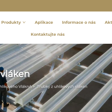
Produkty
Aplikace
Informace o nás
Akt
Kontaktujte nás
 vláken
hlíkového VláknA
>
Trubky z uhlíkových vláken