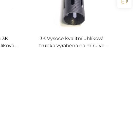
u 3K
3K Vysoce kvalitní uhlíková
líková
trubka vyráběná na míru ve
élníkový
výrobním závodě
íkové