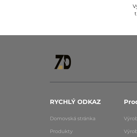
V
RYCHLÝ ODKAZ
Pro
Domovská stránka
Výro
Produkty
Výro