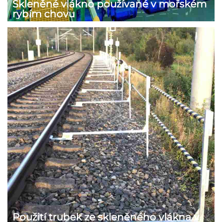
Skleněné vlákno používané v mořském
rybím chovu
Použití trubek ze skleněného vlákna v