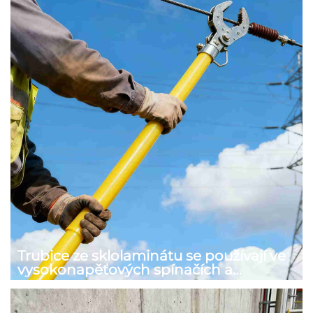
Trubice ze sklolaminátu se používají ve
vysokonapěťových spínačích a
izolačních tyčích