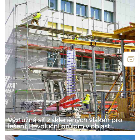
Výztužná síť z skleněných vláken pro
lešení: Revoluční průlom v oblasti
bezpečnosti a výkonu