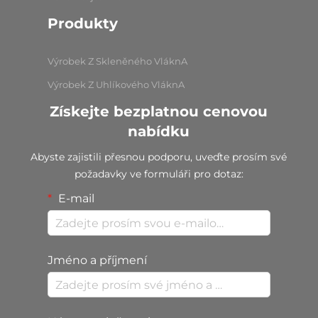
Produkty
Výrobek Z Skleněného VláknA
Výrobek Z Uhlíkového VláknA
Získejte bezplatnou cenovou
nabídku
Abyste zajistili přesnou podporu, uveďte prosím své
požadavky ve formuláři pro dotaz:
E-mail
Jméno a příjmení