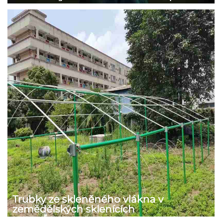
Trubky ze skleněného vlákna v
zemědělských sklenících