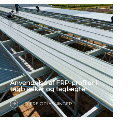
Anvendelse af FRP-profiler i
tagbjælker og taglægter
FLERE OPLYSNINGER