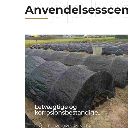
Anvendelsesscen
Letvægtige og
korrosionsbestandige
løsninger til moderne
landbrug
FLERE OPLYSNINGER