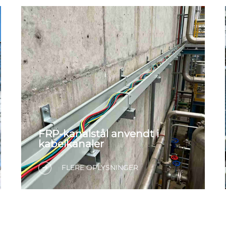
FRP-kanalstål anvendt i
kabelkanaler
FLERE OPLYSNINGER