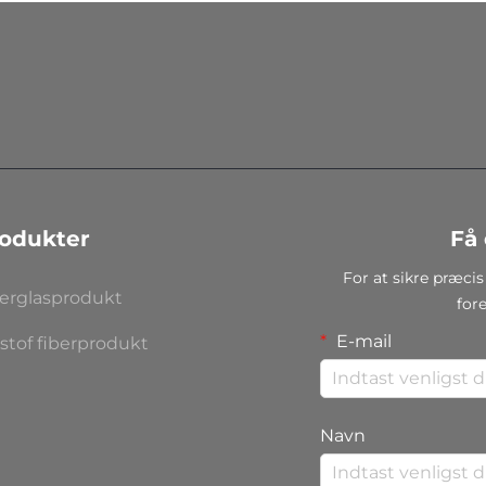
odukter
Få 
For at sikre præcis
berglasprodukt
for
E-mail
stof fiberprodukt
Navn