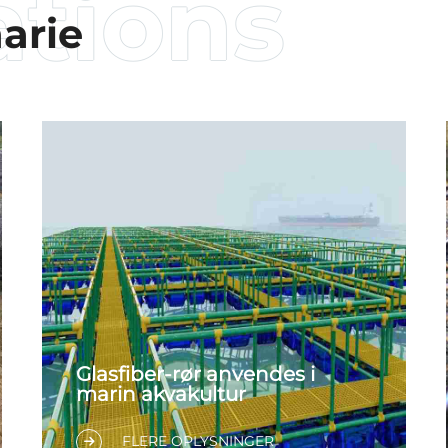
arie
Glasfiber-rør anvendes i
marin akvakultur
FLERE OPLYSNINGER