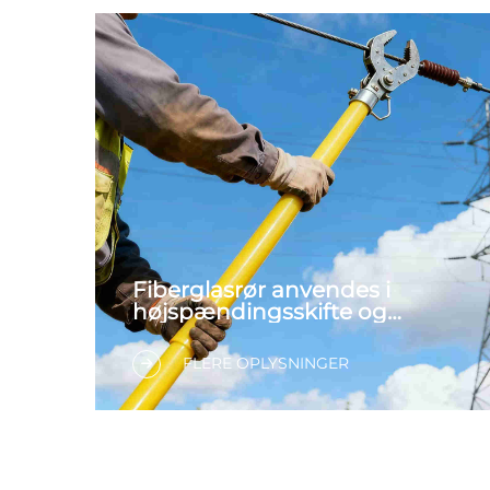
Fiberglasrør anvendes i
højspændingsskifte og
isolerende stænger
FLERE OPLYSNINGER