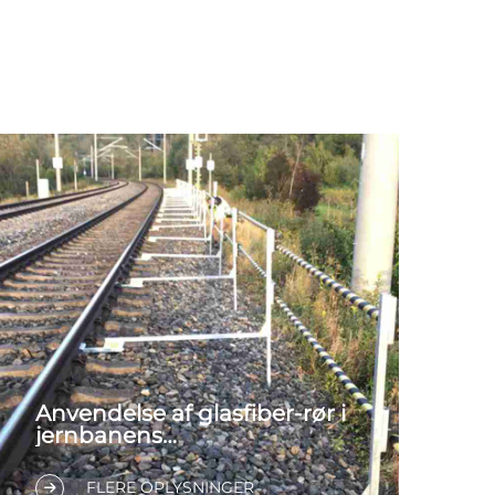
Anvendelse af glasfiber-rør i
jernbanens
beskyttelsesgelænder
FLERE OPLYSNINGER