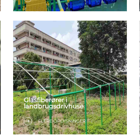
Glasfiberører i
landbrugsdrivhuse
FLERE OPLYSNINGER