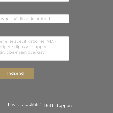
Indsend
Privatlivspolitik
Rul til toppen