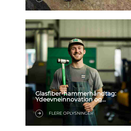
Glasfiber-hammerhåndtag:
Ydeevneinnovation og
køjeguide
FLERE OPLYSNINGER