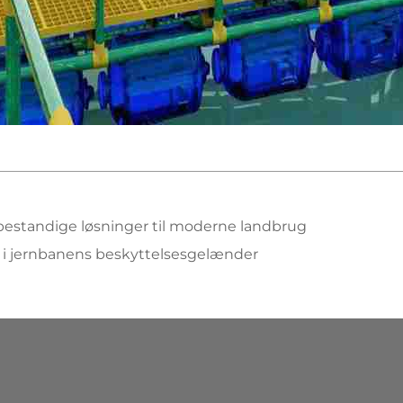
estandige løsninger til moderne landbrug
r i jernbanens beskyttelsesgelænder