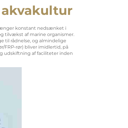
 akvakultur
estænger konstant nedsænket i
og tilvækst af marine organismer.
ge til rådnelse, og almindelige
/FRP-rør) bliver imidlertid, på
 udskiftning af faciliteter inden