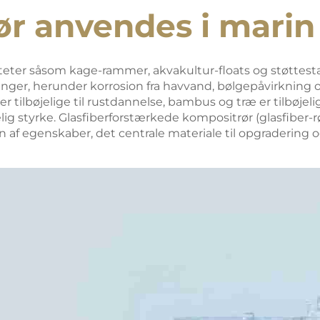
rør anvendes i marin
iliteter såsom kage-rammer, akvakultur-floats og støtt
inger, herunder korrosion fra havvand, bølgepåvirkning 
er tilbøjelige til rustdannelse, bambus og træ er tilbøjeli
ig styrke. Glasfiberforstærkede kompositrør (glasfiber-rør
af egenskaber, det centrale materiale til opgradering og