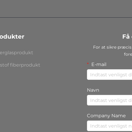
odukter
Få 
For at sikre præcis
berglasprodukt
for
E-mail
stof fiberprodukt
Navn
Company Name