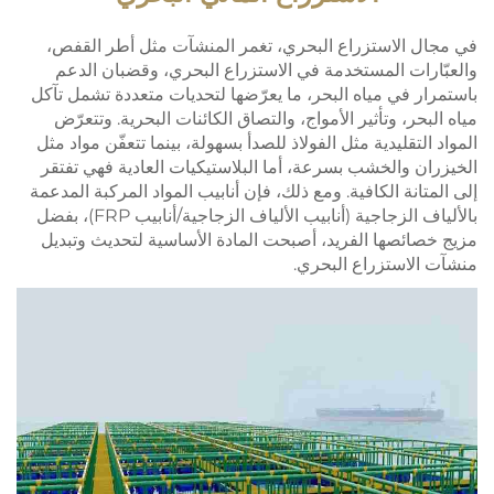
في مجال الاستزراع البحري، تغمر المنشآت مثل أطر القفص،
والعبّارات المستخدمة في الاستزراع البحري، وقضبان الدعم
باستمرار في مياه البحر، ما يعرّضها لتحديات متعددة تشمل تآكل
مياه البحر، وتأثير الأمواج، والتصاق الكائنات البحرية. وتتعرّض
المواد التقليدية مثل الفولاذ للصدأ بسهولة، بينما تتعفّن مواد مثل
الخيزران والخشب بسرعة، أما البلاستيكيات العادية فهي تفتقر
إلى المتانة الكافية. ومع ذلك، فإن أنابيب المواد المركبة المدعمة
بالألياف الزجاجية (أنابيب الألياف الزجاجية/أنابيب FRP)، بفضل
مزيج خصائصها الفريد، أصبحت المادة الأساسية لتحديث وتبديل
منشآت الاستزراع البحري.