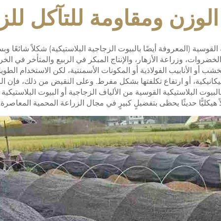
لوزن ومقاومة للتآكل للزر
 القوسية (المعروفة أيضًا بالبيوت الزجاجية البلاستيكية) شكلاً شائعًا و
ضروات، وزراعة الأزهار، والإنتاج المبكر في الربيع والمتأخر في الخريف
لخشب أو الأنابيب الفولاذية أو المكونات الأسمنتية، لكن الاستخدام ال
يكانيكية، أو ارتفاع تكلفتها بشكل مفرط. وعلى النقيض من ذلك، فإن ال
يكليًّا حديثًا يحظى بتفضيلٍ كبيرٍ في مجال الزراعة المحمية المعاصرة.