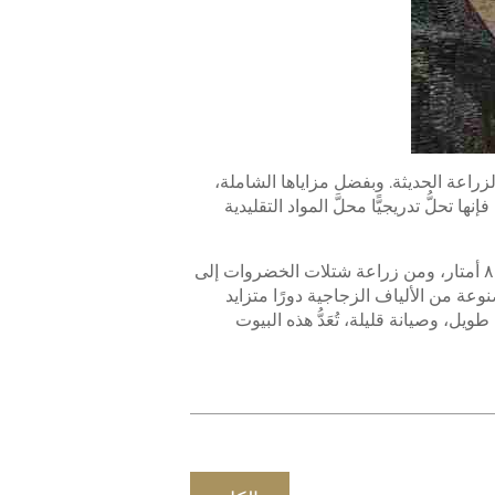
الزراعة الحديثة. وبفضل مزاياها الشاملة،
ا تحلُّ تدريجيًّا محلَّ المواد التقليدية
من أعمدة البيوت المحمية القوسية الصغيرة بقطر ٣ مم إلى البيوت المحمية القوسية متوسطة الحجم ذات الامتداد ٨ أمتار، ومن زراعة شتلات الخضروات إلى
وعة من الألياف الزجاجية دورًا متزايد
ل، وصيانة قليلة، تُعَدُّ هذه البيوت