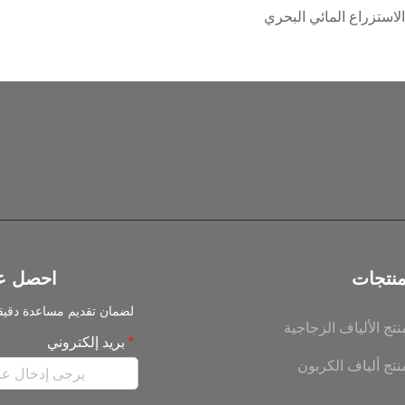
الاستزراع المائي البحري
منتجات
احصل ع
لضمان تقديم مساعدة دقيقة
نتج الألياف الزجاجية
بريد إلكتروني
نتج ألياف الكربون