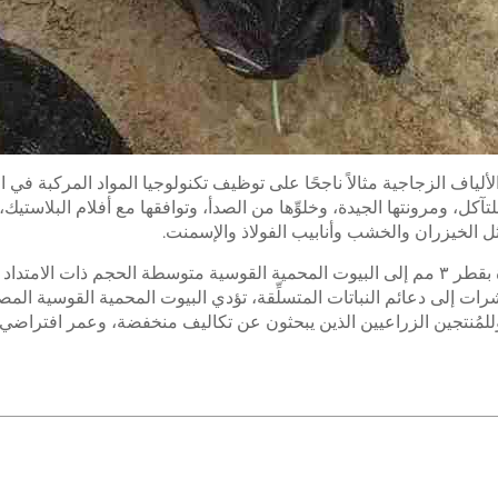
الألياف الزجاجية مثالاً ناجحًا على توظيف تكنولوجيا المواد المركبة في 
آكل، ومرونتها الجيدة، وخلوِّها من الصدأ، وتوافقها مع أفلام البلاستيك، فإنه
 الخيزران والخشب وأنابيب الفولاذ والإسمنت.
ت إلى دعائم النباتات المتسلِّقة، تؤدي البيوت المحمية القوسية المصن
وللمُنتجين الزراعيين الذين يبحثون عن تكاليف منخفضة، وعمر افتراضي طوي