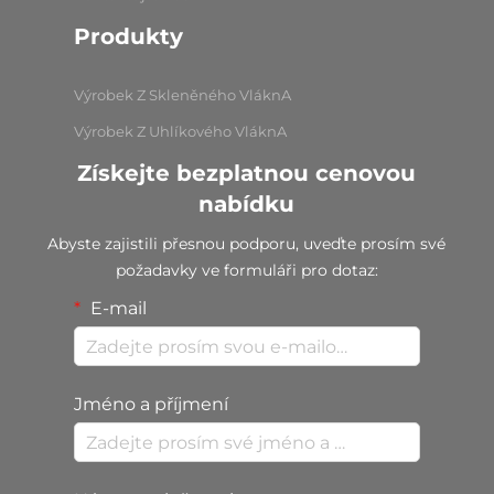
Produkty
Výrobek Z Skleněného VláknA
Výrobek Z Uhlíkového VláknA
Získejte bezplatnou cenovou
nabídku
Abyste zajistili přesnou podporu, uveďte prosím své
požadavky ve formuláři pro dotaz:
E-mail
Jméno a příjmení