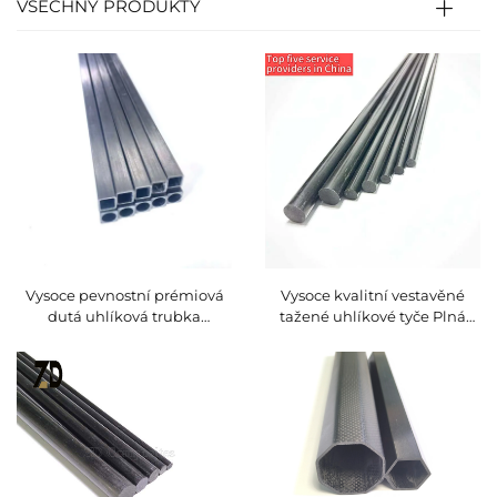
VŠECHNY PRODUKTY
Vysoce pevnostní prémiová
Vysoce kvalitní vestavěné
dutá uhlíková trubka
tažené uhlíkové tyče Plná
Obdélníkový čtvercový
CFRP plná tyč pro sklizeň oliv
trubice z vysoce hustého
Vysoce kvalitní uhlíkový
uhlíku
produkt