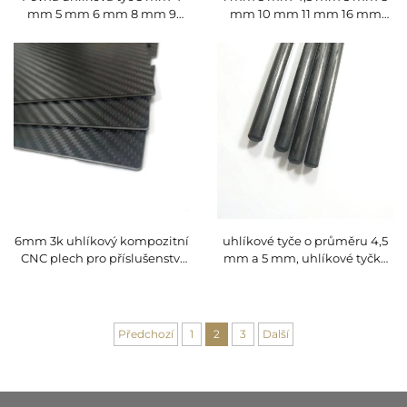
mm 5 mm 6 mm 8 mm 9
mm 10 mm 11 mm 16 mm
mm 9,5 mm 10 mm 12 mm
Pružná pevná CFRP tyč z
12,7 mm
uhlíkového vlákna, kulatá tyč
6mm 3k uhlíkový kompozitní
uhlíkové tyče o průměru 4,5
CNC plech pro příslušenství
mm a 5 mm, uhlíkové tyčky
dron
pro sklizeň oliv
Předchozí
1
2
3
Další