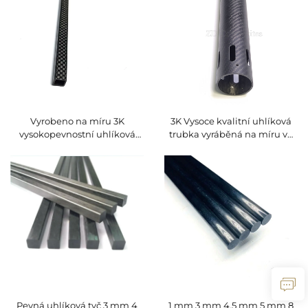
Vyrobeno na míru 3K
3K Vysoce kvalitní uhlíková
vysokopevnostní uhlíková
trubka vyráběná na míru ve
trubka čtvercový obdélníkový
výrobním závodě
tvar prémiové uhlíkové
výrobky
Pevná uhlíková tyč 3 mm 4
1 mm 3 mm 4,5 mm 5 mm 8