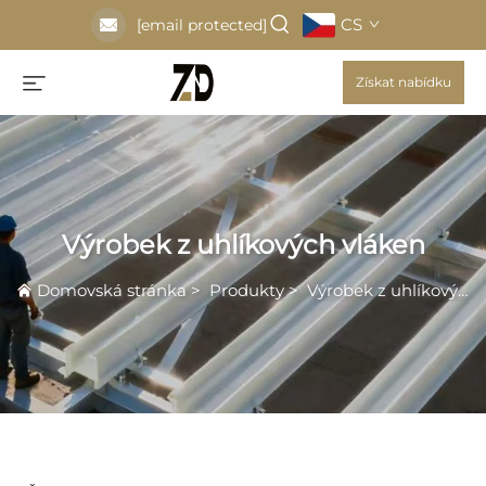
CS
[email protected]
Získat nabídku
Výrobek z uhlíkových vláken
Domovská stránka
>
Produkty
>
Výrobek z uhlíkových vláken