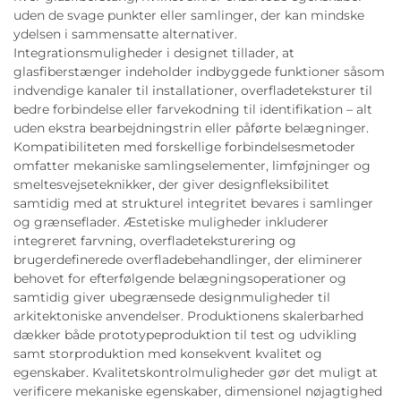
uden de svage punkter eller samlinger, der kan mindske
ydelsen i sammensatte alternativer.
Integrationsmuligheder i designet tillader, at
glasfiberstænger indeholder indbyggede funktioner såsom
indvendige kanaler til installationer, overfladeteksturer til
bedre forbindelse eller farvekodning til identifikation – alt
uden ekstra bearbejdningstrin eller påførte belægninger.
Kompatibiliteten med forskellige forbindelsesmetoder
omfatter mekaniske samlingselementer, limføjninger og
smeltesvejseteknikker, der giver designfleksibilitet
samtidig med at strukturel integritet bevares i samlinger
og grænseflader. Æstetiske muligheder inkluderer
integreret farvning, overfladeteksturering og
brugerdefinerede overfladebehandlinger, der eliminerer
behovet for efterfølgende belægningsoperationer og
samtidig giver ubegrænsede designmuligheder til
arkitektoniske anvendelser. Produktionens skalerbarhed
dækker både prototypeproduktion til test og udvikling
samt storproduktion med konsekvent kvalitet og
egenskaber. Kvalitetskontrolmuligheder gør det muligt at
verificere mekaniske egenskaber, dimensionel nøjagtighed