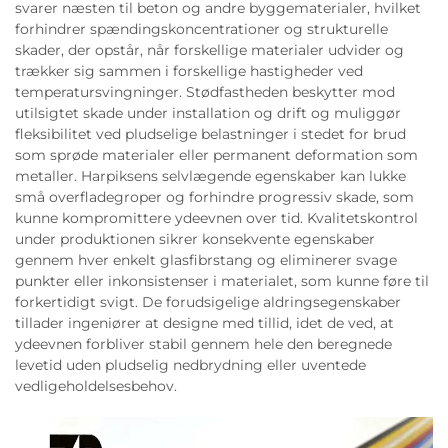
svarer næsten til beton og andre byggematerialer, hvilket
forhindrer spændingskoncentrationer og strukturelle
skader, der opstår, når forskellige materialer udvider og
trækker sig sammen i forskellige hastigheder ved
temperatursvingninger. Stødfastheden beskytter mod
utilsigtet skade under installation og drift og muliggør
fleksibilitet ved pludselige belastninger i stedet for brud
som sprøde materialer eller permanent deformation som
metaller. Harpiksens selvlægende egenskaber kan lukke
små overfladegroper og forhindre progressiv skade, som
kunne kompromittere ydeevnen over tid. Kvalitetskontrol
under produktionen sikrer konsekvente egenskaber
gennem hver enkelt glasfibrstang og eliminerer svage
punkter eller inkonsistenser i materialet, som kunne føre til
forkertidigt svigt. De forudsigelige aldringsegenskaber
tillader ingeniører at designe med tillid, idet de ved, at
ydeevnen forbliver stabil gennem hele den beregnede
levetid uden pludselig nedbrydning eller uventede
vedligeholdelsesbehov.