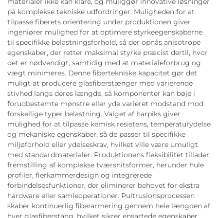
materialer ikke kan klare, og muliggør innovative løsninger
på komplekse tekniske udfordringer. Muligheden for at
tilpasse fiberets orientering under produktionen giver
ingeniører mulighed for at optimere styrkeegenskaberne
til specifikke belastningsforhold, så der opnås anisotrope
egenskaber, der retter maksimal styrke præcist dertil, hvor
det er nødvendigt, samtidig med at materialeforbrug og
vægt minimeres. Denne fibertekniske kapacitet gør det
muligt at producere glasfiberstænger med varierende
stivhed langs deres længde, så komponenter kan bøje i
forudbestemte mønstre eller yde varieret modstand mod
forskellige typer belastning. Valget af harpiks giver
mulighed for at tilpasse kemisk resistens, temperaturydelse
og mekaniske egenskaber, så de passer til specifikke
miljøforhold eller ydelseskrav, hvilket ville være umuligt
med standardmaterialer. Produktionens fleksibilitet tillader
fremstilling af komplekse tværsnitsformer, herunder hule
profiler, flerkammerdesign og integrerede
forbindelsesfunktioner, der eliminerer behovet for ekstra
hardware eller samleoperationer. Pultrusionsprocessen
skaber kontinuerlig fiberarmering gennem hele længden af
hver glasfiberstang, hvilket sikrer ensartede egenskaber