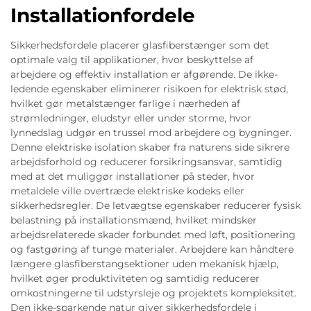
Installationfordele
Sikkerhedsfordele placerer glasfiberstænger som det
optimale valg til applikationer, hvor beskyttelse af
arbejdere og effektiv installation er afgørende. De ikke-
ledende egenskaber eliminerer risikoen for elektrisk stød,
hvilket gør metalstænger farlige i nærheden af
strømledninger, eludstyr eller under storme, hvor
lynnedslag udgør en trussel mod arbejdere og bygninger.
Denne elektriske isolation skaber fra naturens side sikrere
arbejdsforhold og reducerer forsikringsansvar, samtidig
med at det muliggør installationer på steder, hvor
metaldele ville overtræde elektriske kodeks eller
sikkerhedsregler. De letvægtse egenskaber reducerer fysisk
belastning på installationsmænd, hvilket mindsker
arbejdsrelaterede skader forbundet med løft, positionering
og fastgøring af tunge materialer. Arbejdere kan håndtere
længere glasfiberstangsektioner uden mekanisk hjælp,
hvilket øger produktiviteten og samtidig reducerer
omkostningerne til udstyrsleje og projektets kompleksitet.
Den ikke-sparkende natur giver sikkerhedsfordele i