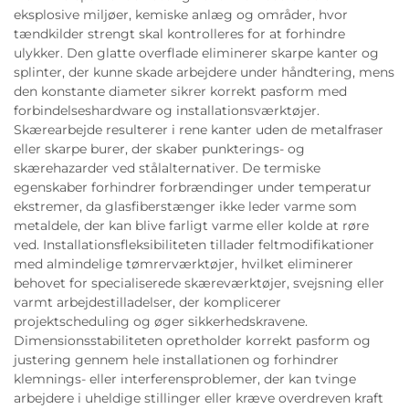
eksplosive miljøer, kemiske anlæg og områder, hvor
tændkilder strengt skal kontrolleres for at forhindre
ulykker. Den glatte overflade eliminerer skarpe kanter og
splinter, der kunne skade arbejdere under håndtering, mens
den konstante diameter sikrer korrekt pasform med
forbindelseshardware og installationsværktøjer.
Skærearbejde resulterer i rene kanter uden de metalfraser
eller skarpe burer, der skaber punkterings- og
skærehazarder ved stålalternativer. De termiske
egenskaber forhindrer forbrændinger under temperatur
ekstremer, da glasfiberstænger ikke leder varme som
metaldele, der kan blive farligt varme eller kolde at røre
ved. Installationsfleksibiliteten tillader feltmodifikationer
med almindelige tømrerværktøjer, hvilket eliminerer
behovet for specialiserede skæreværktøjer, svejsning eller
varmt arbejdestilladelser, der komplicerer
projektscheduling og øger sikkerhedskravene.
Dimensionsstabiliteten opretholder korrekt pasform og
justering gennem hele installationen og forhindrer
klemnings- eller interferensproblemer, der kan tvinge
arbejdere i uheldige stillinger eller kræve overdreven kraft