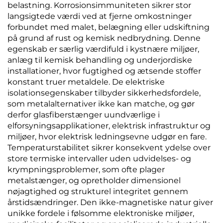
belastning. Korrosionsimmuniteten sikrer stor
langsigtede værdi ved at fjerne omkostninger
forbundet med malet, belægning eller udskiftning
på grund af rust og kemisk nedbrydning. Denne
egenskab er særlig værdifuld i kystnære miljøer,
anlæg til kemisk behandling og underjordiske
installationer, hvor fugtighed og ætsende stoffer
konstant truer metaldele. De elektriske
isolationsegenskaber tilbyder sikkerhedsfordele,
som metalalternativer ikke kan matche, og gør
derfor glasfiberstænger uundværlige i
elforsyningsapplikationer, elektrisk infrastruktur og
miljøer, hvor elektrisk ledningsevne udgør en fare.
Temperaturstabilitet sikrer konsekvent ydelse over
store termiske intervaller uden udvidelses- og
krympningsproblemer, som ofte plager
metalstænger, og opretholder dimensionel
nøjagtighed og strukturel integritet gennem
årstidsændringer. Den ikke-magnetiske natur giver
unikke fordele i følsomme elektroniske miljøer,