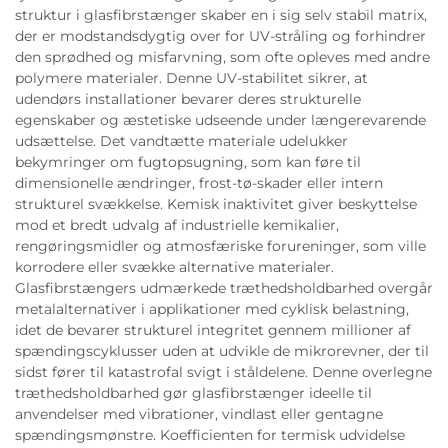
struktur i glasfibrstænger skaber en i sig selv stabil matrix,
der er modstandsdygtig over for UV-stråling og forhindrer
den sprødhed og misfarvning, som ofte opleves med andre
polymere materialer. Denne UV-stabilitet sikrer, at
udendørs installationer bevarer deres strukturelle
egenskaber og æstetiske udseende under længerevarende
udsættelse. Det vandtætte materiale udelukker
bekymringer om fugtopsugning, som kan føre til
dimensionelle ændringer, frost-tø-skader eller intern
strukturel svækkelse. Kemisk inaktivitet giver beskyttelse
mod et bredt udvalg af industrielle kemikalier,
rengøringsmidler og atmosfæriske forureninger, som ville
korrodere eller svække alternative materialer.
Glasfibrstængers udmærkede træthedsholdbarhed overgår
metalalternativer i applikationer med cyklisk belastning,
idet de bevarer strukturel integritet gennem millioner af
spændingscyklusser uden at udvikle de mikrorevner, der til
sidst fører til katastrofal svigt i ståldelene. Denne overlegne
træthedsholdbarhed gør glasfibrstænger ideelle til
anvendelser med vibrationer, vindlast eller gentagne
spændingsmønstre. Koefficienten for termisk udvidelse