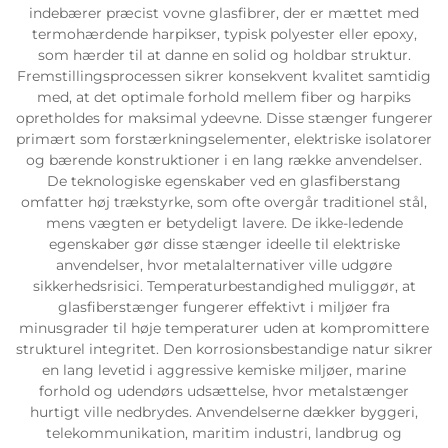
indebærer præcist vovne glasfibrer, der er mættet med
termohærdende harpikser, typisk polyester eller epoxy,
som hærder til at danne en solid og holdbar struktur.
Fremstillingsprocessen sikrer konsekvent kvalitet samtidig
med, at det optimale forhold mellem fiber og harpiks
opretholdes for maksimal ydeevne. Disse stænger fungerer
primært som forstærkningselementer, elektriske isolatorer
og bærende konstruktioner i en lang række anvendelser.
De teknologiske egenskaber ved en glasfiberstang
omfatter høj trækstyrke, som ofte overgår traditionel stål,
mens vægten er betydeligt lavere. De ikke-ledende
egenskaber gør disse stænger ideelle til elektriske
anvendelser, hvor metalalternativer ville udgøre
sikkerhedsrisici. Temperaturbestandighed muliggør, at
glasfiberstænger fungerer effektivt i miljøer fra
minusgrader til høje temperaturer uden at kompromittere
strukturel integritet. Den korrosionsbestandige natur sikrer
en lang levetid i aggressive kemiske miljøer, marine
forhold og udendørs udsættelse, hvor metalstænger
hurtigt ville nedbrydes. Anvendelserne dækker byggeri,
telekommunikation, maritim industri, landbrug og