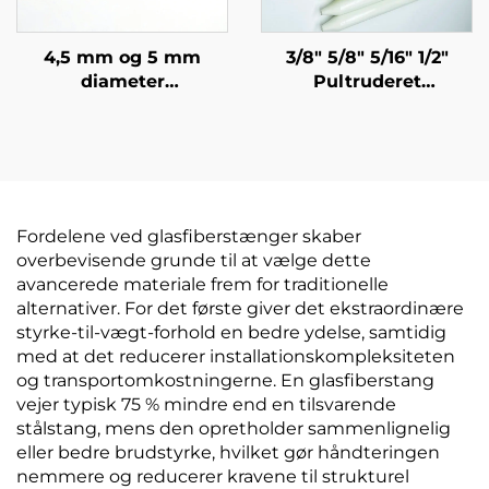
4,5 mm og 5 mm
3/8" 5/8" 5/16" 1/2"
diameter
Pultruderet
kulstofstænger,
fiberglasrør Pæl
kulstofstave til
Træpæl med polyester
olivenhøster
sløring Holder i 20 år
eller mere
Fordelene ved glasfiberstænger skaber
overbevisende grunde til at vælge dette
avancerede materiale frem for traditionelle
alternativer. For det første giver det ekstraordinære
styrke-til-vægt-forhold en bedre ydelse, samtidig
med at det reducerer installationskompleksiteten
og transportomkostningerne. En glasfiberstang
vejer typisk 75 % mindre end en tilsvarende
stålstang, mens den opretholder sammenlignelig
eller bedre brudstyrke, hvilket gør håndteringen
nemmere og reducerer kravene til strukturel