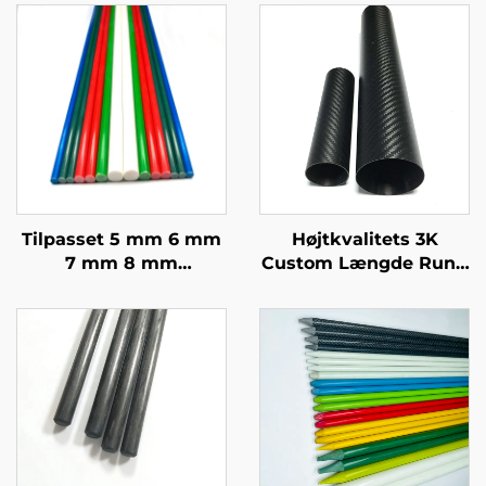
Tilpasset 5 mm 6 mm
Højtkvalitets 3K
7 mm 8 mm
Custom Længde Rund
Epoxy/Vinylesterharpiks
Kulfiber Rør Premium
GFRP Pultrusion Solid
Custom Kulfiber Rør
Fiberglas Pæl til
Landbrugspæl