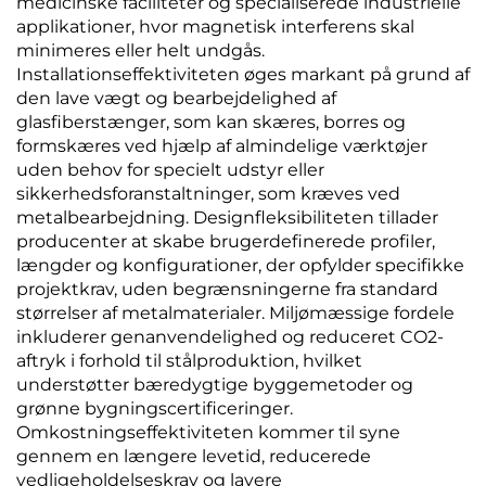
medicinske faciliteter og specialiserede industrielle
applikationer, hvor magnetisk interferens skal
minimeres eller helt undgås.
Installationseffektiviteten øges markant på grund af
den lave vægt og bearbejdelighed af
glasfiberstænger, som kan skæres, borres og
formskæres ved hjælp af almindelige værktøjer
uden behov for specielt udstyr eller
sikkerhedsforanstaltninger, som kræves ved
metalbearbejdning. Designfleksibiliteten tillader
producenter at skabe brugerdefinerede profiler,
længder og konfigurationer, der opfylder specifikke
projektkrav, uden begrænsningerne fra standard
størrelser af metalmaterialer. Miljømæssige fordele
inkluderer genanvendelighed og reduceret CO2-
aftryk i forhold til stålproduktion, hvilket
understøtter bæredygtige byggemetoder og
grønne bygningscertificeringer.
Omkostningseffektiviteten kommer til syne
gennem en længere levetid, reducerede
vedligeholdelseskrav og lavere