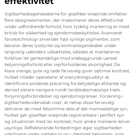
effektivitet
Sigtbarhedsegenskaberne for glasfiber-snepinde omfatter
flere designelementer, der maksimerer deres effektivitet
under udfordrende forhold, hvor tydelig markering er mest
kritisk for sikkerhed og ejendomsbeskyttelse. Avanceret
farvetechnologi anvender højt synlige pigmenter, som
bevarer deres lysstyrke og kontrastegenskaber under
langvarig udendørs udsættelse, således at markørerne
forbliver let genkendelige mod snebaggrunde uanset
belysningsforhold eller vejrforholdenes alvorlighed. De
klare orange, gule og røde farvevalg giver optimal kontrast,
hvilket tillader operatører af snerydningsudstyr at
identificere pindenes placering fra betydelige afstande og
derved sikrere navigere rundt landskabsmæssige træk,
forsyningsforbindelser og ejendomsgrenser. Forskning i
sigtbarhedsvidenskab viser, at netop disse farvevalg
aktiverer de mest følsomme dele af det menneskelige syn,
hvilket gør glasfiber-snepinde registrerbare i perifert syn
og situationer med lav kontrast, hvor andre markører bliver
usynlige. Reflekterende forbedringer øger sigtbarheden
yderligere under nattebrug og i dæmpet belysning, som