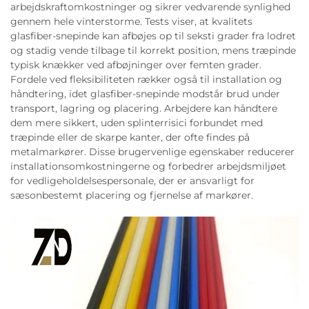
arbejdskraftomkostninger og sikrer vedvarende synlighed
gennem hele vinterstorme. Tests viser, at kvalitets
glasfiber-snepinde kan afbøjes op til seksti grader fra lodret
og stadig vende tilbage til korrekt position, mens træpinde
typisk knækker ved afbøjninger over femten grader.
Fordele ved fleksibiliteten rækker også til installation og
håndtering, idet glasfiber-snepinde modstår brud under
transport, lagring og placering. Arbejdere kan håndtere
dem mere sikkert, uden splinterrisici forbundet med
træpinde eller de skarpe kanter, der ofte findes på
metalmarkører. Disse brugervenlige egenskaber reducerer
installationsomkostningerne og forbedrer arbejdsmiljøet
for vedligeholdelsespersonale, der er ansvarligt for
sæsonbestemt placering og fjernelse af markører.