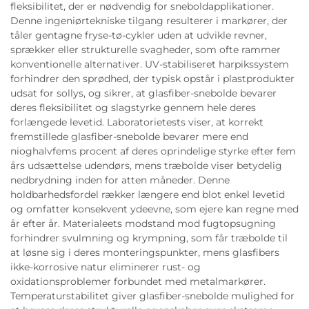
fleksibilitet, der er nødvendig for sneboldapplikationer.
Denne ingeniørtekniske tilgang resulterer i markører, der
tåler gentagne fryse-tø-cykler uden at udvikle revner,
sprækker eller strukturelle svagheder, som ofte rammer
konventionelle alternativer. UV-stabiliseret harpikssystem
forhindrer den sprødhed, der typisk opstår i plastprodukter
udsat for sollys, og sikrer, at glasfiber-snebolde bevarer
deres fleksibilitet og slagstyrke gennem hele deres
forlængede levetid. Laboratorietests viser, at korrekt
fremstillede glasfiber-snebolde bevarer mere end
nioghalvfems procent af deres oprindelige styrke efter fem
års udsættelse udendørs, mens træbolde viser betydelig
nedbrydning inden for atten måneder. Denne
holdbarhedsfordel rækker længere end blot enkel levetid
og omfatter konsekvent ydeevne, som ejere kan regne med
år efter år. Materialeets modstand mod fugtopsugning
forhindrer svulmning og krympning, som får træbolde til
at løsne sig i deres monteringspunkter, mens glasfibers
ikke-korrosive natur eliminerer rust- og
oxidationsproblemer forbundet med metalmarkører.
Temperaturstabilitet giver glasfiber-snebolde mulighed for