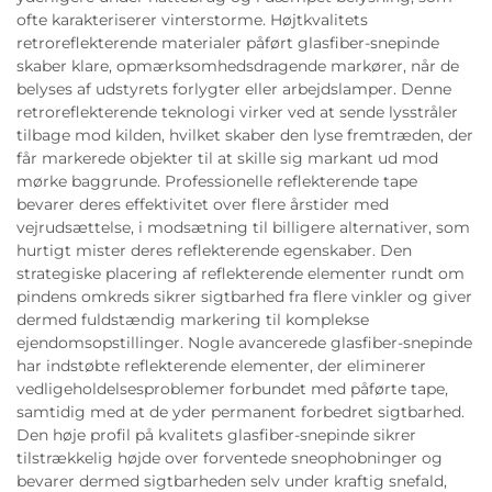
ofte karakteriserer vinterstorme. Højtkvalitets
retroreflekterende materialer påført glasfiber-snepinde
skaber klare, opmærksomhedsdragende markører, når de
belyses af udstyrets forlygter eller arbejdslamper. Denne
retroreflekterende teknologi virker ved at sende lysstråler
tilbage mod kilden, hvilket skaber den lyse fremtræden, der
får markerede objekter til at skille sig markant ud mod
mørke baggrunde. Professionelle reflekterende tape
bevarer deres effektivitet over flere årstider med
vejrudsættelse, i modsætning til billigere alternativer, som
hurtigt mister deres reflekterende egenskaber. Den
strategiske placering af reflekterende elementer rundt om
pindens omkreds sikrer sigtbarhed fra flere vinkler og giver
dermed fuldstændig markering til komplekse
ejendomsopstillinger. Nogle avancerede glasfiber-snepinde
har indstøbte reflekterende elementer, der eliminerer
vedligeholdelsesproblemer forbundet med påførte tape,
samtidig med at de yder permanent forbedret sigtbarhed.
Den høje profil på kvalitets glasfiber-snepinde sikrer
tilstrækkelig højde over forventede sneophobninger og
bevarer dermed sigtbarheden selv under kraftig snefald,