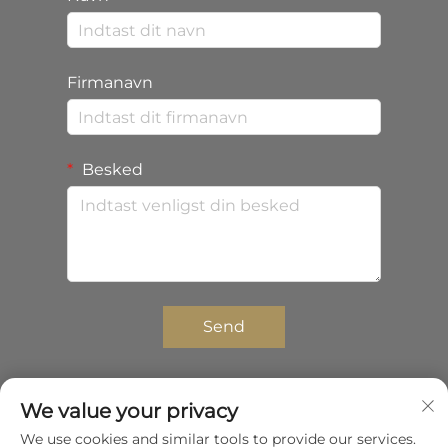
Firmanavn
Besked
Send
We value your privacy
Copyright © 2025 Shenzhen Zhongda Composites
We use cookies and similar tools to provide our services.
Co.,Ltd. Alle rettigheder forbeholdes.