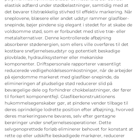
elastisk adfærd under stødbelastninger, samtidig med at
det bevarer tilstrækkelig stivhed til effektiv markering. Når
sneplovene, blæsere eller andet udstyr rammer glasfiber-
snepinde, bøjer pindene sig elegant i stedet for at skabe de
voldsomme stød, som er forbundet med stive træ- eller
metalalternativer. Denne kontrollerede afbøjning
absorberer stødenergien, som ellers ville overføres til det
kostbare snefjernelsesudstyr og potentielt beskadige
plovblade, hydrauliksystemer eller mekaniske
komponenter. Driftspersonale rapporterer væsentligt
reducerede vedligeholdelsesomkostninger, når de arbejder
på ejendomme markeret med glasfiber-snepinde, da
elimineringen af pludselige stød reducerer slid på
bevægelige dele og forhindrer chokbelastninger, der fører
til forkert komponentfejl. Glasfiberkonstruktionens
hukommelsegenskaber gør, at pindene vender tilbage til
deres oprindelige lodrette position efter afbøjning, hvorved
deres markeringsevne bevares, selv efter gentagne
berøringer under snefjernelsesoperationer. Dette
selvgenoprettede forløb eliminerer behovet for konstant at
rette op eller udskifte beskadigede markører, reducerer