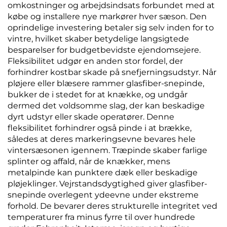
omkostninger og arbejdsindsats forbundet med at
købe og installere nye markører hver sæson. Den
oprindelige investering betaler sig selv inden for to
vintre, hvilket skaber betydelige langsigtede
besparelser for budgetbevidste ejendomsejere.
Fleksibilitet udgør en anden stor fordel, der
forhindrer kostbar skade på snefjerningsudstyr. Når
pløjere eller blæsere rammer glasfiber-snepinde,
bukker de i stedet for at knække, og undgår
dermed det voldsomme slag, der kan beskadige
dyrt udstyr eller skade operatører. Denne
fleksibilitet forhindrer også pinde i at brække,
således at deres markeringsevne bevares hele
vintersæsonen igennem. Træpinde skaber farlige
splinter og affald, når de knækker, mens
metalpinde kan punktere dæk eller beskadige
pløjeklinger. Vejrstandsdygtighed giver glasfiber-
snepinde overlegent ydeevne under ekstreme
forhold. De bevarer deres strukturelle integritet ved
temperaturer fra minus fyrre til over hundrede