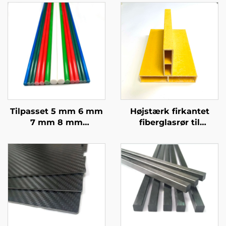
Tilpasset 5 mm 6 mm
Højstærk firkantet
7 mm 8 mm
fiberglasrør til
Epoxy/Vinylesterharpiks
bygningsarbejdere,
GFRP Pultrusion Solid
stærk understøttende
Fiberglas Pæl til
fiberglasrør i firkantet
Landbrugspæl
form