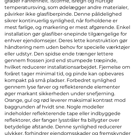
grader Fahrenheit. Istorme, isregn og hurtige
temperatursving, som ødelægger andre materialer,
påvirker ikke glasfiberpinde. Denne pålidelighed
sikrer kontinuerlig synlighed, når forholdene er
mest farlige, og markering er mest afgørende. Enkel
installation gør glasfiber-snepinde tilgængelige for
enhver ejendomsejer. Deres lette konstruktion gør
håndtering nem uden behov for specielle værktøjer
eller udstyr. Den spidse ende trænger lettere
gennem frossen jord end stumpede træpinde,
hvilket reducerer installationsarbejdet. Fjernelse om
foråret tager minimal tid, og pinde kan opbevares
kompakt på små pladser. Forbedret synlighed
gennem lyse farver og reflekterende elementer
øger markant sikkerheden under snefjerning.
Orange, gul og rød leverer maksimal kontrast mod
baggrunden af hvidt sne. Nogle modeller
indeholder reflekterende tape eller indbyggede
reflektorer, der fanger lysstråler fra billygter over
betydelige afstande. Denne synlighed reducerer
ulykker, forhindrer ejendomsskader og fremskynder