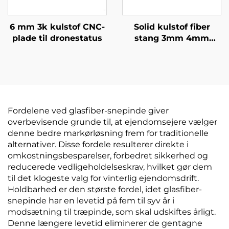
6 mm 3k kulstof CNC-
Solid kulstof fiber
plade til dronestatus
stang 3mm 4mm
5mm 6mm 8mm 9mm
9,5mm 10mm 12mm
12,7mm
Fordelene ved glasfiber-snepinde giver
overbevisende grunde til, at ejendomsejere vælger
denne bedre markørløsning frem for traditionelle
alternativer. Disse fordele resulterer direkte i
omkostningsbesparelser, forbedret sikkerhed og
reducerede vedligeholdelseskrav, hvilket gør dem
til det klogeste valg for vinterlig ejendomsdrift.
Holdbarhed er den største fordel, idet glasfiber-
snepinde har en levetid på fem til syv år i
modsætning til træpinde, som skal udskiftes årligt.
Denne længere levetid eliminerer de gentagne