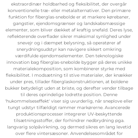
ekstraordinær holdbarhed og fleksibilitet, der overgår
konventionelle træ- eller metalalternativer. Den primære
funktion for fiberglas-snebolde er at markere kørebaner,
gangstier, ejendomsgrænser og landskabsmæssige
elementer, som bliver dækket af kraftig snefald. Deres lyse,
reflekterende overflader sikrer maksimal synlighed under
snevejr og i dæmpet belysning, så operatører af
snerydningsudstyr kan navigere sikkert omkring
værdifulde ejendomselementer. Den teknologiske
innovation bag fiberglas-snebolde bygger på deres unikke
materialekomposition, som kombinerer styrke med
fleksibilitet. I modsætning til stive materialer, der knækker
under pres, tillader fiberglaskonstruktionen, at boldene
bukker betydeligt uden at briste, og derefter vender tilbage
til deres oprindelige lodrette position. Denne
'hukommelseseffekt' viser sig uvurderlig, når sneplove eller
tungt udstyr tilfældigt rammer markørerne. Avancerede
produktionsprocesser integrerer UV-beskyttende
tilsætningsstoffer, der forhindrer nedbrydning pga.
langvarig solpåvirkning, og dermed sikres en lang levetid
over flere vintersæsoner. Anvendelsesområdet for