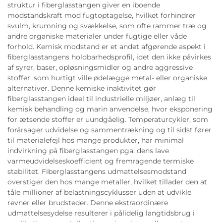
struktur i fiberglasstangen giver en iboende
modstandskraft mod fugtoptagelse, hvilket forhindrer
svulm, krumning og svækkelse, som ofte rammer træ og
andre organiske materialer under fugtige eller våde
forhold. Kemisk modstand er et andet afgørende aspekt i
fiberglasstangens holdbarhedsprofil, idet den ikke påvirkes
af syrer, baser, opløsningsmidler og andre aggressive
stoffer, som hurtigt ville ødelægge metal- eller organiske
alternativer. Denne kemiske inaktivitet gør
fiberglasstangen ideel til industrielle miljøer, anlæg til
kemisk behandling og marin anvendelse, hvor eksponering
for ætsende stoffer er uundgåelig. Temperaturcykler, som
forårsager udvidelse og sammentrækning og til sidst fører
til materialefejl hos mange produkter, har minimal
indvirkning på fiberglasstangen pga. dens lave
varmeudvidelseskoefficient og fremragende termiske
stabilitet. Fiberglasstangens udmattelsesmodstand
overstiger den hos mange metaller, hvilket tillader den at
tåle millioner af belastningscyklusser uden at udvikle
revner eller brudsteder. Denne ekstraordinære
udmattelsesydelse resulterer i pålidelig langtidsbrug i