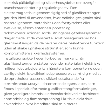
elektrisk pålidelighed og sikkerhedsydelse, der overgår
branchestandarder og reguleringskrav. Den
elektromagnetiske gennemsigtighed af glasfiberstangen
gør den ideel til anvendelser, hvor radiobølgesignaler skal
passere igennem materialet uden forstyrrelser eller
svækkelse, såsom antennesupporter og
radomkonstruktioner. Jordslutningsbeskyttelsessystemer
drager fordel af de konstante isolationsegenskaber hos
glasfiberstænger, da de bevarer deres beskyttende funktion
uden at skabe uønskede strømstier, som kunne
kompromittere sikkerhedssystemer.
Installationssikkerheden forbedres markant, når
glasfiberstænger erstatter ledende materialer i elektriske
miljøer, idet arbejdere kan håndtere komponenterne uden
særlige elektriske sikkerhedsprocedurer, samtidig med at
de opretholder passende sikkerhedsafstande fra
strømførende udstyr. Ildhæmmende egenskaber, som
findes i specialudformede glasfiberstangformuleringer,
giver yderligere brandsikkerhedsfordele ved at forhindre
antændelse og flammespredning i kritiske elektriske
anvendelser, hvor brandfare skal minimeres.