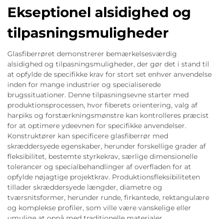
Ekseptionel alsidighed og
tilpasningsmuligheder
Glasfiberrøret demonstrerer bemærkelsesværdig
alsidighed og tilpasningsmuligheder, der gør det i stand til
at opfylde de specifikke krav for stort set enhver anvendelse
inden for mange industrier og specialiserede
brugssituationer. Denne tilpasningsevne starter med
produktionsprocessen, hvor fiberets orientering, valg af
harpiks og forstærkningsmønstre kan kontrolleres præcist
for at optimere ydeevnen for specifikke anvendelser.
Konstruktører kan specificere glasfiberrør med
skræddersyede egenskaber, herunder forskellige grader af
fleksibilitet, bestemte styrkekrav, særlige dimensionelle
tolerancer og specialbehandlinger af overfladen for at
opfylde nøjagtige projektkrav. Produktionsfleksibiliteten
tillader skræddersyede længder, diametre og
tværsnitsformer, herunder runde, firkantede, rektangulære
og komplekse profiler, som ville være vanskelige eller
umulige at opnå med traditionelle materialer.