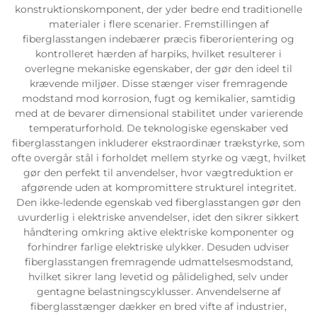
konstruktionskomponent, der yder bedre end traditionelle
materialer i flere scenarier. Fremstillingen af
fiberglasstangen indebærer præcis fiberorientering og
kontrolleret hærden af harpiks, hvilket resulterer i
overlegne mekaniske egenskaber, der gør den ideel til
krævende miljøer. Disse stænger viser fremragende
modstand mod korrosion, fugt og kemikalier, samtidig
med at de bevarer dimensional stabilitet under varierende
temperaturforhold. De teknologiske egenskaber ved
fiberglasstangen inkluderer ekstraordinær trækstyrke, som
ofte overgår stål i forholdet mellem styrke og vægt, hvilket
gør den perfekt til anvendelser, hvor vægtreduktion er
afgørende uden at kompromittere strukturel integritet.
Den ikke-ledende egenskab ved fiberglasstangen gør den
uvurderlig i elektriske anvendelser, idet den sikrer sikkert
håndtering omkring aktive elektriske komponenter og
forhindrer farlige elektriske ulykker. Desuden udviser
fiberglasstangen fremragende udmattelsesmodstand,
hvilket sikrer lang levetid og pålidelighed, selv under
gentagne belastningscyklusser. Anvendelserne af
fiberglasstænger dækker en bred vifte af industrier,