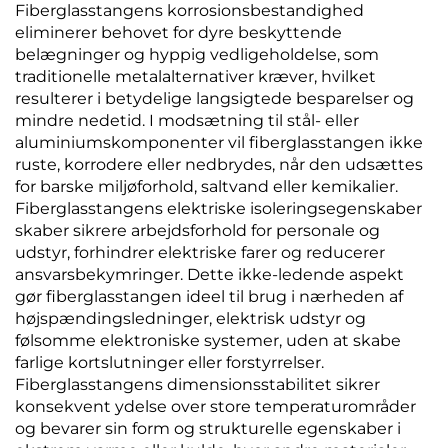
Fiberglasstangens korrosionsbestandighed
eliminerer behovet for dyre beskyttende
belægninger og hyppig vedligeholdelse, som
traditionelle metalalternativer kræver, hvilket
resulterer i betydelige langsigtede besparelser og
mindre nedetid. I modsætning til stål- eller
aluminiumskomponenter vil fiberglasstangen ikke
ruste, korrodere eller nedbrydes, når den udsættes
for barske miljøforhold, saltvand eller kemikalier.
Fiberglasstangens elektriske isoleringsegenskaber
skaber sikrere arbejdsforhold for personale og
udstyr, forhindrer elektriske farer og reducerer
ansvarsbekymringer. Dette ikke-ledende aspekt
gør fiberglasstangen ideel til brug i nærheden af
højspændingsledninger, elektrisk udstyr og
følsomme elektroniske systemer, uden at skabe
farlige kortslutninger eller forstyrrelser.
Fiberglasstangens dimensionsstabilitet sikrer
konsekvent ydelse over store temperaturområder
og bevarer sin form og strukturelle egenskaber i