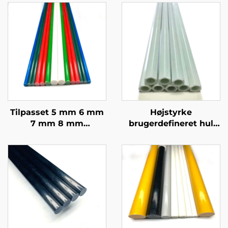
Tilpasset 5 mm 6 mm
Højstyrke
7 mm 8 mm
brugerdefineret hul
Epoxy/Vinylesterharpiks
glasfiber rør original
GFRP Pultrusion Solid
farve højtydende FRP
Fiberglas Pæl til
rør
Landbrugspæl