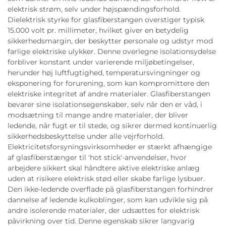
elektrisk strøm, selv under højspændingsforhold.
Dielektrisk styrke for glasfiberstangen overstiger typisk
15.000 volt pr. millimeter, hvilket giver en betydelig
sikkerhedsmargin, der beskytter personale og udstyr mod
farlige elektriske ulykker. Denne overlegne isolationsydelse
forbliver konstant under varierende miljøbetingelser,
herunder høj luftfugtighed, temperatursvingninger og
eksponering for forurening, som kan kompromittere den
elektriske integritet af andre materialer. Glasfiberstangen
bevarer sine isolationsegenskaber, selv når den er våd, i
modsætning til mange andre materialer, der bliver
ledende, når fugt er til stede, og sikrer dermed kontinuerlig
sikkerhedsbeskyttelse under alle vejrforhold.
Elektricitetsforsyningsvirksomheder er stærkt afhængige
af glasfiberstænger til 'hot stick'-anvendelser, hvor
arbejdere sikkert skal håndtere aktive elektriske anlæg
uden at risikere elektrisk stød eller skabe farlige lysbuer.
Den ikke-ledende overflade på glasfiberstangen forhindrer
dannelse af ledende kulkoblinger, som kan udvikle sig på
andre isolerende materialer, der udsættes for elektrisk
påvirkning over tid. Denne egenskab sikrer langvarig