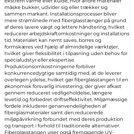
ekstrem varme eller kulde, hvor andre materialer
måske bukker, udvider sig eller trækker sig
sammen markant. Installationsprocesser bliver
mere strømlinede med fiberglasstænger på grund
af deres lavere vægt og lettere håndtering, hvilket
reducerer arbejdskraftomkostninger og installations
tid. Materialet kan nemt saves, borres og
formskæres ved hjælp af almindelige værktøjer,
hvilket giver fleksibilitet i tilpasning uden behov for
specialudstyr eller ekspertise.
Produktionsomkostningerne forbliver
konkurrencedygtige samtidig med, at de leverer
overlegen ydelse, hvilket gør fiberglasstangen til en
økonomisk forsvarlig investering, der giver afkast
gennem reduceret vedligeholdelse, længere
levetid og forbedret driftseffektivitet. Miljømæssige
fordele inkluderer genanvendeligheden af
fiberglasmaterialer samt den reducerede
miljøpåvirkning forbundet med deres produktion
og transport i forhold til traditionelle alternativer.
Fiberglasstangen viser også fremragende UV-