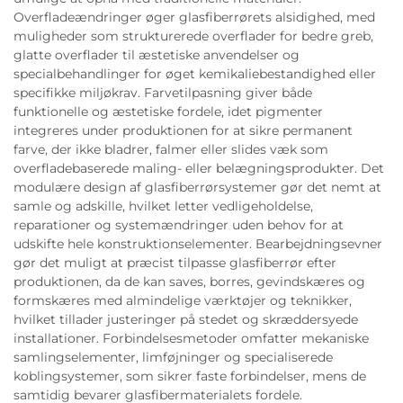
Overfladeændringer øger glasfiberrørets alsidighed, med
muligheder som strukturerede overflader for bedre greb,
glatte overflader til æstetiske anvendelser og
specialbehandlinger for øget kemikaliebestandighed eller
specifikke miljøkrav. Farvetilpasning giver både
funktionelle og æstetiske fordele, idet pigmenter
integreres under produktionen for at sikre permanent
farve, der ikke bladrer, falmer eller slides væk som
overfladebaserede maling- eller belægningsprodukter. Det
modulære design af glasfiberrørsystemer gør det nemt at
samle og adskille, hvilket letter vedligeholdelse,
reparationer og systemændringer uden behov for at
udskifte hele konstruktionselementer. Bearbejdningsevner
gør det muligt at præcist tilpasse glasfiberrør efter
produktionen, da de kan saves, borres, gevindskæres og
formskæres med almindelige værktøjer og teknikker,
hvilket tillader justeringer på stedet og skræddersyede
installationer. Forbindelsesmetoder omfatter mekaniske
samlingselementer, limføjninger og specialiserede
koblingsystemer, som sikrer faste forbindelser, mens de
samtidig bevarer glasfibermaterialets fordele.