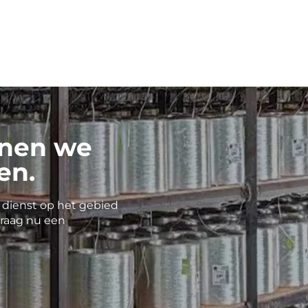
enen we
en.
 dienst op het gebied
raag nu een