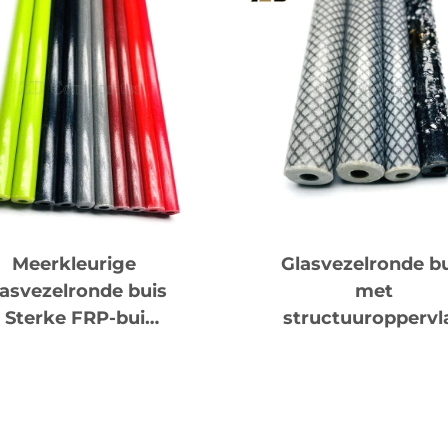
Meerkleurige
Glasvezelronde bu
lasvezelronde buis
met
| Sterke FRP-buis
structuuroppervl
oor industriële en
| Aanslipbestendi
recreatieve
FRP-buis voor
toepassingen
gereedschaphan
en apparatuur