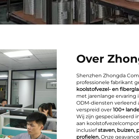
Over Zho
Shenzhen Zhongda Compos
professionele fabrikant 
koolstofvezel- en fiberg
met jarenlange ervaring 
ODM-diensten verleend 
verspreid over
100+ lande
Wij zijn gespecialiseerd 
aan koolstofvezelcompon
inclusief
staven, buizen,
profielen.
Onze geavance