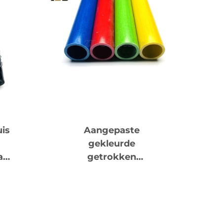
is
Aangepaste
gekleurde
ak
getrokken
ge
glasvezelronde buis
voor vlieger- en
dgrepen
industriële
toepassingen