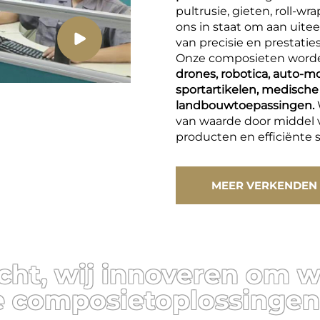
pultrusie, gieten, roll-w
ons in staat om aan uite
van precisie en prestatie
Onze composieten worden
drones, robotica, auto-m
sportartikelen, medische
landbouwtoepassingen.
van waarde door middel
producten en efficiënte s
MEER VERKENDEN
cht, wij innoveren om 
e composietoplossingen 