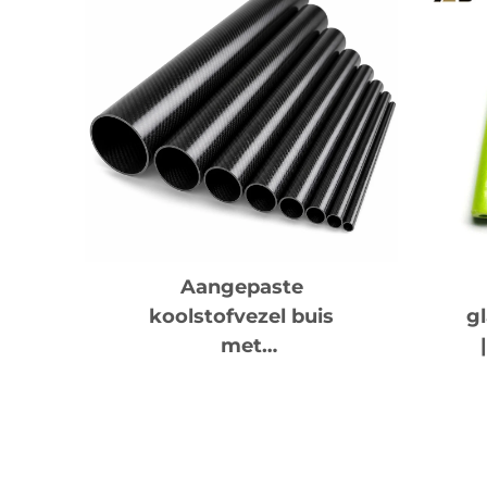
Aangepaste
koolstofvezel buis
g
met
rolwikkeltechniek
v
voor drone-armen
en sportuitrusting |
Fabrikant van