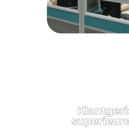
Klantgeri
superieur