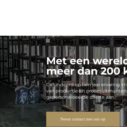
koolstofvezelbuizen
met hoge modulus
en
filamentwikkeltechniek
Met een wereld
meer dan 200 k
Gefundeerd op tien jaar ervaring i
van productie en procesuitmunten
gepersonaliseerde offerte aan.
Neem contact met ons op