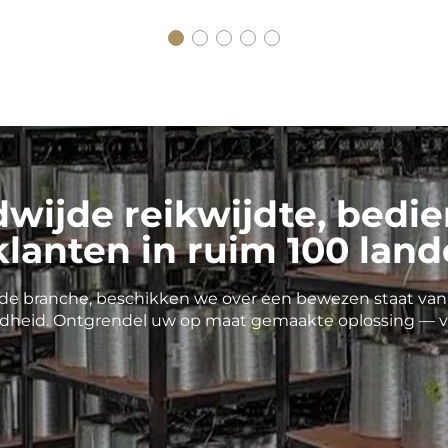
wijde reikwijdte, bedi
lanten in ruim 100 land
n de branche, beschikken we over een bewezen staat van
dheid. Ontgrendel uw op maat gemaakte oplossing — v