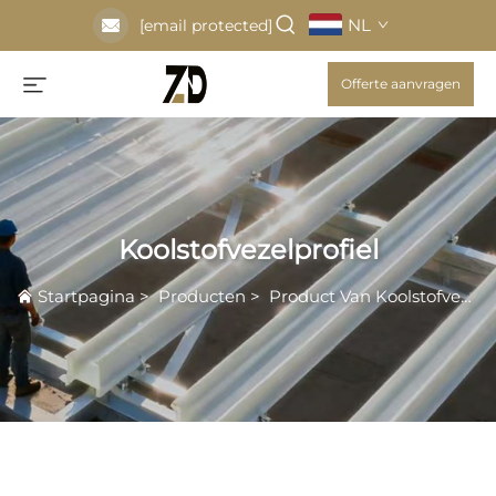
NL
[email protected]
Offerte aanvragen
Koolstofvezelprofiel
Startpagina
>
Producten
>
Product Van Koolstofvezel