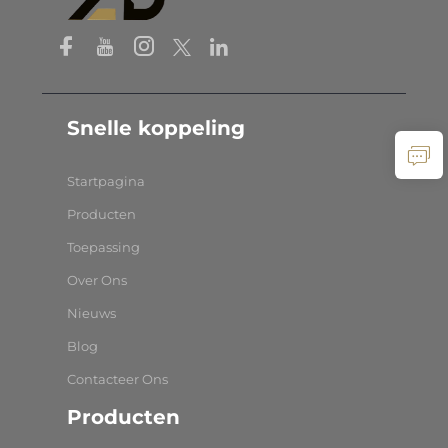
Snelle koppeling
Startpagina
Producten
Toepassing
Over Ons
Nieuws
Blog
Contacteer Ons
Producten