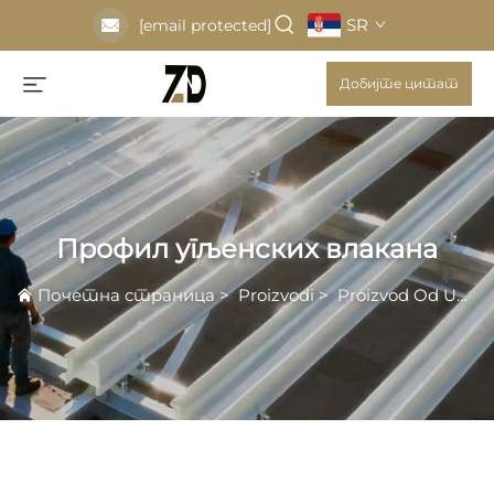
SR
[email protected]
Добијте цитат
Профил угљенских влакана
Почетна страница
>
Proizvodi
>
Proizvod Od Ugljeničnog Vlakna