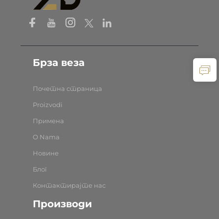
Брза веза
Почетна страница
Proizvodi
Примена
O Nama
Новине
Блог
Контактирајте нас
Производи