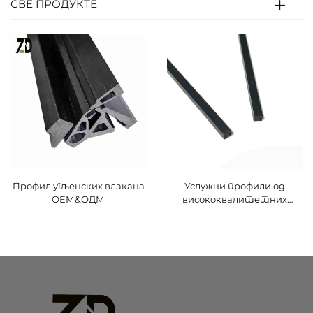
СВЕ ПРОДУКТЕ
Профил угљенских влакана
Услужни профили од
ОЕМ&ОДМ
висококвалитетних
угљеничних влакана