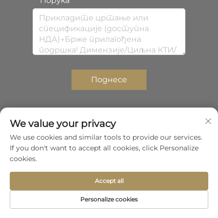
Порука
Поднесе
We value your privacy
Ауторска права © 2026 Шенжен Цхондха
We use cookies and similar tools to provide our services.
Композитис Цо, Лтд.Сва права задржана.
If you don't want to accept all cookies, click Personalize
Политике приватности
cookies.
Прелазите до врха
Accept all
Personalize cookies
Почетна
Производ
Oko
Контакт