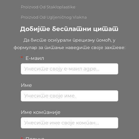
Proizvod Od Stakloplastike
Proizvod Od Ugljeničnog Vlakna
Добијте бесплатни цитат
Да бисте осигурали прецизну помоћ, у
формулар за питање наведите своје захтеве:
Е-маил
Име
Име компаније