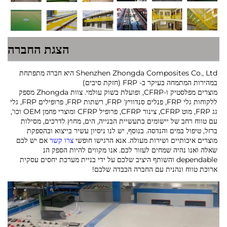
הצגת החברה
Shenzhen Zhongda Composites Co., Ltd היא חברה מתפתחת
במהירות המתמחה בעיקר ב- FRP (חזקת סיבים)
מוצרים מפלסטיק ו-CFRP, ופועלת בשוק עולמי. צוות Zhongda מספק
ללקוחות גלי FRP, פנלים סנדוויץ' FRP, רשתות FRP, פרופילים FRP, גלי
גג FRP, מוט CFRP, צינור CFRP, פרופיל CFRP ומוצרי פחמן OEM וכו',
עם טווח רחב של יישומים בתעשיית הבנייה, הים, מחוץ לדרכים, מסילות
ברזל, טיפול במים והנדסה. בנוסף, יש לנו ניסיון עשיר בייצוא ובהספקת
מוצרים איכותיים ושירות מעולה. אנא הרגישו חופשי
צרו קשר
אם יש לכם
שאלה ואנו נהיה שמחים לעזור לכם. אנו מקווים להיות הספק הנ
dependable והשותף היציב שלכם על ידי בניית מערכת יחסים עסקית
ארוכת טווח ונהנית עם החברה הכבדה שלכם!