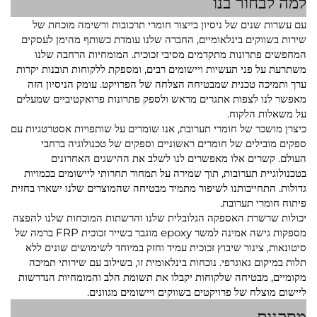
למה לבחור בנו
עם עשרות שנים של ניסיון בייצור חומרי תרכובות ורשימה מוכחת של
שירות בשווקים בינלאומיים, החברה שלנו עומדת כשותף מהימן לעסקים
המחפשים פתרונות מתקדמים מסיבי זכוכית. המומחיות הרחבה שלנו
משתרעת על פני תעשיות ויישומים רבים, ומספקת ללקוחות תובנות יקרות
ערך ותמיכה טכנית שמבטיחה הצלחה של הפרויקט. עומק הניסיון הזה
מאפשר לנו לצפות אתגרים מראש ולספק פתרונות פרואקטיביים שמעלים
על משאלות הלקוח.
כיצרן מושכר של חומרי תערובת, אנו שומרים על שותפויות אסטרטגיות עם
ספקים מובילים של חומרים ראשוניים וספקים של טכנולוגיה ברחבי
העולם. קשרים אלו מאפשרים לנו לשלב את ההישגים האחרונים
בטכנולוגיית תערובות, תוך שמירה על תמחור תחרותי ליישומים בכמויות
גדולות. התחייבותנו לשיפור מתמיד מבטיחה שהמוצרים שלנו ישארו בחזית
פיתוח חומרי תערובת.
יכולות שרשרת האספקה הגלובלית שלנו והרשתות המוכחות שלנו להפצה
מספקות גישה אמינה למשר epoxy מוגבר בשייר זכוכית FRP ברמה של
סיטונאות, צינור שיבוץ זכוכית עמיד וחזק במיוחד לשימושים שונים ללא
תלות במיקום גאוגרפי. נוכחות בינלאומית זו, בשילוב עם שירותי תמיכה
מקומיים, מבטיחה שלקוחות יקבלו את תשומת הלב והמומחיות הנדרשות
ליישום מוצלח של פרויקטים בשווקים ויישומים מגוונים.
מסקנות