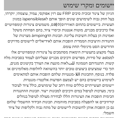
יישומים ומקרי שימוש
הגיוון של צינור זכוכית סיבים FRP עם רזין אפוקסי, עמיד, עוצמתי, יוקרתי,
בעל חוזק גבוה לשימושים שונים הופך אותם לאispensibles במגוון
תעשיות. ביישומים בתחום האווירוס페이ס, משמשים צינורות קומפוזיטיים
אלו כרכיבים מבניים, מוטות אנטנות וכיסויי ציוד, בהם הפחתת משקל
ואמינות הן בעלות חשיבות עליונה. תכונות הדämping מצוינות של
התנודות והיציבות הממדית הופכות אותם לאידיאליים ליישומים מדויקים
הדורשים הסט מינימלי תחת עומס.
בעלי מקצוע בתעשיית הימאות מסתמכים על צינורות קומפוזיטיים אלו
למasts של סירות, מפרשים ורכיבים מבניים שעליהם לעמוד בסביבות מלח
קשות. התנגדותם הטמונה للتלאות מונעת את הצורך בקיטונים מגנים,
תוך כדי שמציעים ביצועים טובים יותר בהשוואה לחלופות מאלומיניום או
פלדה. בנוסף, התכונות اللا-מגנטיות שלהם הופכות אותם למתאימים
לשימוש ביישומים בהם יש לצמצם הפרעות אלקטרו-מגנטיות.
יישומים תעשייתיים כוללים טווח רחב של שימושים, כולל ציוד לעיבוד
כימי, מערכות לטיפול במים ורכיבים למכונות ייצור. תכונות ההתנגדות
הכימית הופכות את הצינורות הללו לבחירה מעולה לטיפול בנוזלים
קורוזיביים או להפעלה בסביבות מזוהמות. תכונות הבידוד החשמלי שלהם
גם כן הופכות אותן לחשובות ליישומים של מתח גבוה ולקליפות של ציוד
חשמלי.