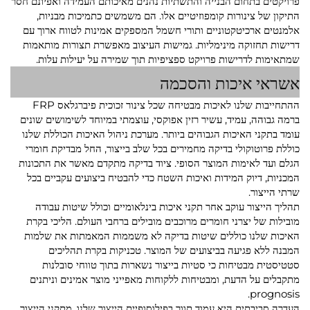
פרויקטים בתחום הבנייה והתשתיות נהנים מאיכותם העמידה ואפיונם חסר
התיקון של צינורות קומפוזיטיים אלו. הם משמשים כתמיכות מבניות,
אלמנטים ארכיטקטוניים ותורי חשמל המספקים אמינות לטווח ארוך עם
דרישות תחזוקה מינימליות. גמישות העיצוב מאפשרת תצורות מותאמות
שמתאימות לדרישות פרויקט ספציפיות תוך שמירה על יעילות עלות.
אשראי איכות והסכמה
ההתחייבות שלנו לאיכות מבטיחה שכל צינור זכוכית פיברגלאס FRP
ברמה גבוהה, עמיד, עשיר רזין אפוקסי, עוצמתי במיוחד לשימושים שונים
עומד בתקני האיכות הגבוהים ביותר. מערכת ניהול האיכות הכוללת שלנו
כוללת פרוטוקולי בדיקה מחמירים בכל שלב בייצור, החל מבדיקת חומרי
הגלם ועד לאימות המוצר הסופי. ציוד בדיקה מתקדם מאשר את התכונות
המכניות, דיוק המידות ואיכות השטח כדי להבטיח ביצועים עקביים בכל
שרתי הייצור.
תהליך הייצור עוקב אחר תקני איכות בינלאומיים וכולל שיטות עבודה
מובילות של יצרני חומרים מרוכבים מובילים ברחבי העולם. הליכי בקרת
האיכות שלנו כוללים שיטות בדיקה לא משממות המאמתות את שלמות
המבנה ללא פגיעה בביצועים של המוצר. טכניקות בקרת תהליכים
סטטיסטית מבטיחות כי סטיות בייצור נשארות בתוך טווחי סובלנות
מתקבלים על הדעת, ומבטיחות ללקוחות מאפייני מוצר אמינים וניתנים
prognosis.
העדרה סביבתית היא עמוד תווך בפילוסופיית הייצור שלנו. מתקני הייצור