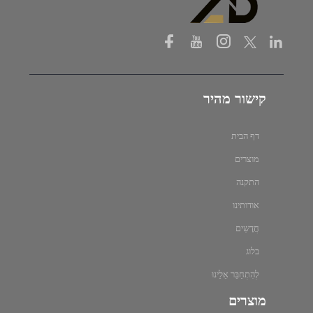
קישור מהיר
דף הבית
מוצרים
התקנה
אודותינו
חֲדָשִים
בלוג
לְהִתְחַבֵּר אֵלֵינוּ
מוצרים