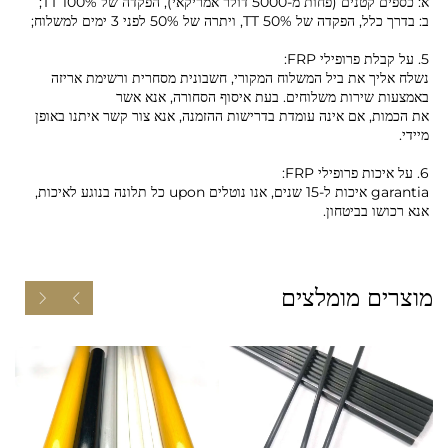
א: כספים קטנים (פחות מ-5000 דולר אמריקאי), הפקדה של 100% TT;
ב: בדרך כלל, הפקדה של 50% TT, ויתרה של 50% לפני 3 ימים למשלוח;
5. על קבלת פרופילי FRP:
נשלח אליך את ביל המשלוח המקורי, חשבונית מסחרית ורשימת אריזה
באמצעות שירות משלוחים. בעת איסוף הסחורה, אנא אשר
את הכמות, אם אינה עומדת בדרישות ההזמנה, אנא צור קשר איתנו באופן
מיידי.
6. על איכות פרופילי FRP:
garantia איכות ל-15 שנים, אנו נוטלים upon כל תלונה בנוגע לאיכות,
אנא רכושו בביטחון.
מוצרים מומלצים