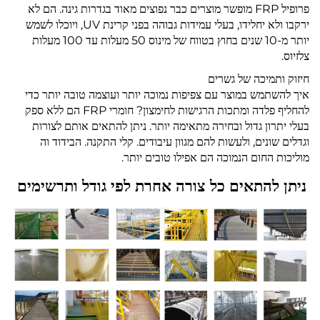
פרופיל FRP מופשר
מוצרים כבר נפוצים מאוד בגדרות גינה. הם לא
ירקבו ולא יחלידו, בעלי עמידות גבוהה בפני קרינת UV, ויוכלו לשמש
יותר מ-10 שנים בחוץ בטווח של מינוס 50 מעלות עד 100 מעלות
צלזיוס.
חיזוק ותמיכה של גשרים
איך להשתמש במוצר עם צפיפות נמוכה יותר ועוצמה טובה יותר כדי
להחליף פלדה ומתכות הרגישות לחימצון? חומרי FRP הם ללא ספק
בעלי יתרון גדול ובחירה מתאימה יותר. ניתן להתאים אותם לצורות
וגדלים שונים, ולעשות להם מגוון עיבודים. קלי התקנה. הבידוד וה
מוליכות החום הנמוכה הם אפילו טובים יותר.
ניתן להתאים כל צורה אחרת לפי גודל ותרשימים