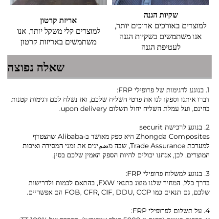
שקיות הגנה
אריזת קרטון
למוצרים באורכים ארוכים יותר,
למוצרים קלי משקל יותר, אנו
אנו משתמשים בשקיות הגנה
משתמשים באריזות קרטון
לעטיפת הגנה
שאלה נפוצה
1. בנוגע לדגימות של פרופילי FRP:
דברו איתנו וספקו לנו את פרטי השליח שלכם, ואז נשלח לכם דגימות קטנות
בחינם, ועל עמלת השליח יחול תשלום upon delivery.
2. בנוגע לרכישת securit
Zhongda Composites היא ספק מאושר ב-Alibaba שהצטרף
למערכת Trade Assurance, שבה מضمינים את זמני המסירה ואיכות
המוצרים. לכן, אנחנו יכולים להיות הספק האמין שלכם בסין.
3. בנוגע למשלוח פרופילי FRP:
בדרך כלל, המחיר שלנו מוצג בתנאי EXW, בהתאם לכמות ולדרישות
שלכם, גם תנאים כמו FOB, CFR, CIF, DDU, CCP הם אפשריים.
4. על תשלום לפרופילי FRP: