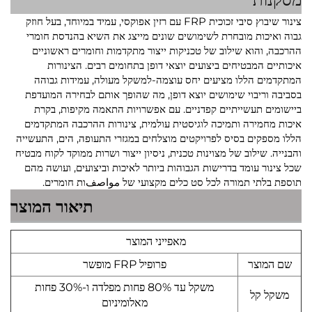
צינור שיבוץ סיבי זכוכית FRP עם רזין אפוקסי, עמיד במיוחד, בעל חוזק
גבוה ואיכות מובחרת לשימושים שונים מייצג את השיא בהנדסת חומרי
ההרכבה, והוא שילוב של טכניקות ייצור מתקדמות וחומרים ראשוניים
איכותיים המבטיחים ביצועים יוצאי דופן בתחומים רבים. הצינורות
המתקדמים הללו מציעים יחס עוצמה-למשקל מעולה, עמידות גבוהה
בסביבה וריבוי שימושים יוצא דופן, מה שהופך אותם לבחירה המועדפת
ביישומים תעשייתיים קפדניים. עם אפשרויות התאמה מקיפות, בקרת
איכות מחמירה ותמיכה לוגיסטית עולמית, צינורות ההרכבה המתקדמים
הללו מספקים בסיס לפרויקטים מוצלחים במגזרי התעופה, הים, התעשייה
והבנייה. שילוב של מצוינות טכנית, ניסיון ייצור ושרות ממוקד לקוח מבטיח
שכל צינור עומד בדרישות הגבוהות ביותר לאיכות וביצועים, ועושה מהם
תוספת בלתי תמורה לכל סט כלים מקצועי של مواصفות חומרים.
תיאור המוצר
מאפייני המוצר
שם המוצר
פרופיל FRP מופשר
משקל עד 80% פחות מפלדה ו-30% פחות
משקל קל
מאלומיניום