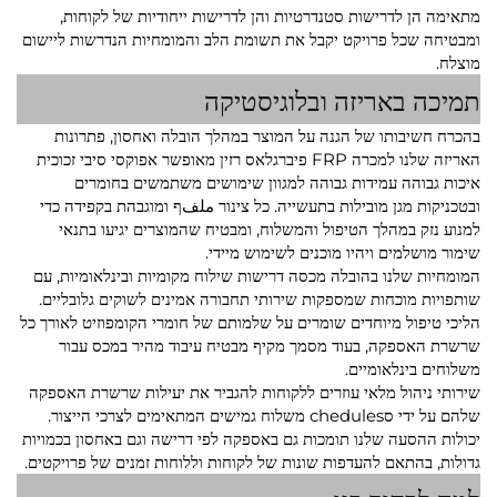
מתאימה הן לדרישות סטנדרטיות והן לדרישות ייחודיות של לקוחות,
ומבטיחה שכל פרויקט יקבל את תשומת הלב והמומחיות הנדרשות ליישום
מוצלח.
תמיכה באריזה ובלוגיסטיקה
בהכרח חשיבותו של הגנה על המוצר במהלך הובלה ואחסון, פתרונות
האריזה שלנו למכרה FRP פיברגלאס רזין מאופשר אפוקסי סיבי זכוכית
איכות גבוהה עמידות גבוהה למגוון שימושים משתמשים בחומרים
ובטכניקות מגן מובילות בתעשייה. כל צינור ملفף ומוגבהת בקפידה כדי
למנוע נזק במהלך הטיפול והמשלוח, ומבטיח שהמוצרים יגיעו בתנאי
שימור מושלמים ויהיו מוכנים לשימוש מיידי.
המומחיות שלנו בהובלה מכסה דרישות שילוח מקומיות ובינלאומיות, עם
שותפויות מוכחות שמספקות שירותי תחבורה אמינים לשוקים גלובליים.
הליכי טיפול מיוחדים שומרים על שלמותם של חומרי הקומפוזיט לאורך כל
שרשרת האספקה, בעוד מסמך מקיף מבטיח עיבוד מהיר במכס עבור
משלוחים בינלאומיים.
שירותי ניהול מלאי עוזרים ללקוחות להגביר את יעילות שרשרת האספקה
שלהם על ידי סchedules משלוח גמישים המתאימים לצרכי הייצור.
יכולות ההסעה שלנו תומכות גם באספקה לפי דרישה וגם באחסון בכמויות
גדולות, בהתאם להעדפות שונות של לקוחות וללוחות זמנים של פרויקטים.