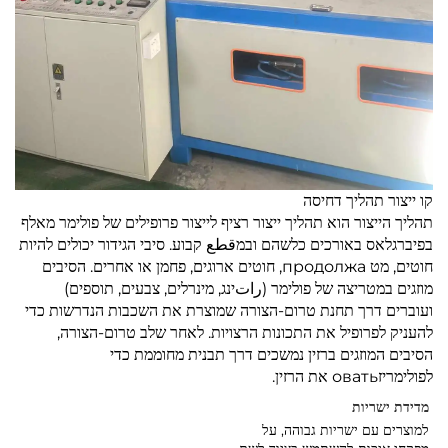
קו ייצור תהליך דחיסה
תהליך הייצור הוא תהליך ייצור רציף לייצור פרופילים של פולימר מאלף
בפיברגלאס באורכים כלשהם ובמقطع קבוע. סיבי הגידור יכולים להיות
חוטים, מט продолжа, חוטים ארוגים, פחמן או אחרים. הסיבים
מוזגים במטריצה של פולימר (راتינג, מינרלים, צבעים, תוספים)
ועוברים דרך תחנת טרום-הצורה שמוצרת את השכבות הנדרשות כדי
להעניק לפרופיל את התכונות הרצויות. לאחר שלב טרום-הצורה,
הסיבים המוזגים ברזין נמשכים דרך תבנית מחוממת כדי
לפולימריזовать את הרזין.
מדידת ישריות
למוצרים עם ישריות גבוהה, על