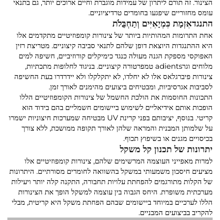
הצינור. זה תורם ליתרון של עמידות מוגברת וחיים ארוכים יותר, גם בתנאי
עומס מחזוריים שיפגעו בחומרים טרדיציוניים.
התנגדאִזְמָת כִּמְיָאִיִּים וְתַחְבֻּלֹת
אחת התרומות המהותיות ביותר של צינורות קומפוזיטיים מתקדמים אלו
היא ההתנגדות היוצאת דופן שלהם לתנאי סביבה קיצוניים. מטריצת רזין
האפוקסי מספקת הגנה מעולה כנגד כימיקלים קורוזיביים, חשיפה למים
מלוחים וגרadients טמפרטורה קיצוניים. בניגוד לחלופות מתכתיות,
צינורות פיברגלאס אלו לא יחלדו, לא יתקלקלו ולא יידרדרו בעת החשיפה
לסביבות אגרסיביות, ומבטיחים ביצועים מהימנים לאורך זמן.
התכונות החוסמות את הולכת החשמל של צינורות הקומפוזיטיים הללו
הופכות אותם אידיאליים לשימוש ביישומים חשמליים בהם בידוד הוא
קריטי. בנוסף, יציבותם בפני קרינת UV מבטיחה שמערכות חיצוניות ישמרו
על שלמותן המבנית והמראה שלהן לאורך תקופה ממושכת, ללא צורך
בכיסויים מגנים או בשיפוץ תכוף.
יתרונות של תכנון קל משקל
למרות מאפייני העוצמה המרשימים שלהם, צינורות קומפוזיטיים אלו
מציעים חיסכון משמעותי במשקל בהשוואה לחומרים מסורתיים. היתרונות
של הקלות מתורגמים להפחתת עלויות תחבורה, התקנה קלה יותר ויעילות
מערכתית משופרת. היחס הגבוה בין עוצמה למשקל הופך את הצינורות
הללו לערכיים במיוחד ביישומים שבהם הפחתת משקל היא קריטית, מבלי
להקריב בביצועים המבניים.