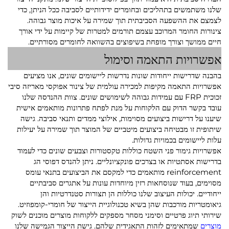
שלנו משתמשים בתהליכים ובחומרים ידידותיים לסביבה ככל הניתן, כדי
לצמצם את ההשפעה הסביבתית תוך שמירה על איכות מוצר גבוהה.
צינורות החומר המרוכב עצמם תורמים למטרות של קיימות על ידי אורך
חיים ממושך וצורך מופחת בשיפוצים בהשוואה לחומרים מסורתיים.
אפשרויות התאמה וסימול
בהבנה שדרישות ייחודות שונות נדרשות ליישומים שונים, אנו מציעים
אפשרויות התאמה מקיפות למכירה עולמית של צינור אפוקסי מאריזה סיבי
זכוכית FRP עם עמידות גבוהה לשימושים שונים. צוות ההנדסה שלנו
עובד בקשר הדוק עם הלקוחות על מנת לפתח פתרונות מותאמים אישית
שיענו על דרישות ביצועים מסוימות, אילוצי ממדים ותנאי סביבה. גישה
שיתופית זו מבטיחה ביצועים מיטביים של המוצר תוך שמירה על יעילות
עלות ליישומים בכמויות גדולות.
אפשרויות גימור פני השטח כוללות טקסטורות וצבעים שונים כדי לעמוד
בדרישות אסתטיות או בצרכים פונקציונליים. ניתן להנדס דפוסי הג
reinforcement מותאמים כדי למקסם את הביצועים בתנאי עומס
מסוימים, בעוד שנוסחאות רזין מיוחדות עונות על אתגרים סביבתיים
ייחודיים. יכולות העיצוב שלנו כוללות הן תצורות סטנדרטיות והן
גיאומטריות מורכבות שהן בשיא טכנולוגיית הייצור של חומרי-קומפוזיט.
שירותי תיוג פרטיים וסימני מסחר מספקים ללקוחות מוצרים מוכנים לשוק
מוצרים
שמתאימים לזהות התאגידית שלהם. גישת הייצור הגמישה שלנו