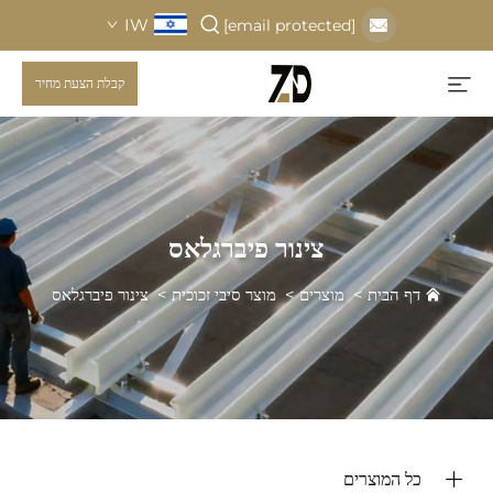
IW
[email protected]
קבלת הצעת מחיר
צינור פיברגלאס
דף הבית
>
מוצרים
>
מוצר סיבי זכוכית
>
צינור פיברגלאס
כל המוצרים