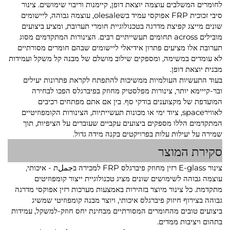
לחומרים המשלבים עוצמה יוצאת דופן, קיימנות וריבוי שימושים. צינור
סיבי זכוכית FRP אפוקסי עמיד בשolesale, עוצמה גבוהה, ליישומים
שונים מייצג קפיצת מדרגה בטכנולוגיית חומרי תערובת, ומציע ביצועים
מובילים across תחומים תעשייתיים רבים. הצינורות המתקדמים מסוג
תערובת אלו מציעים פתרון אידיאלי ליישומים שבהם חומרים מסורתיים
לא עומדים במשימה, ומספקים שילוב מושלם של מבנה קל משקל ועמידות
מבנית יוצאת דופן.
בעוד התעשיות העולמיות ממשיכות להתפתח לקראת פתרונות יעילים
ובר-קייימא יותר, צינורות מפלסטיק מחוזק בפיברגלס הפכו לבחירה
המועדפת של מקצוענים בודקי סף. בין אם אתם מפתחים רכיבים
לאווירspace, ציוד ימי או מכונות תעשייתיות, הצינורות הקומפוזיטיים
המתקדמים הללו מספקים ביצועים עקביים שעוברים על הציפיות, תוך
שמירה על יעילות עלות בפרויקטים בקנה מידה גדול.
סקירת המוצר
צינור E-glass רזין מחוזק פיברגלס FRP למכירה בجملת - איכותי,
עוצמה גבוהה לשימושים שונים מציג טכנולוגיית ייצור קומפוזיטים
מתקדמת. כל צינור מיוצר בזהירות באמצעות מערכות רזין אפוקסי מדרגה
גבוהה בצירוף חיזוק פיברגלס איכותי, ויוצר מבנה קומפוזיטי שמשיג
ביצועים טובים מהחומרים המסורתיים מבחינת יחס חוזק-למשקל, עמידות
בתהום ויציבות ממדים.