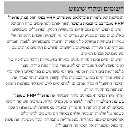
יישומים ומקרי שימוש
הגמישות של
צינורות פיברגלאס מופשרים FRP בעלי חוזק גבוה, פרופיל
FRP מוגבר בסיבי זכוכית מופשר
הופך אותם למתאימים טווח רחב של
יישומים תעשייתיים ומסחריים. בתעשיית הבניין, הפרופילים משמשים
כאלמנטים מבניים בבניינים, גשרים ומיזמי תשתיות שבהם התכונות של
עמידות בשחיקה ומשקל קל מספקות יתרונות משמעותיים לעומת חומרים
מסורתיים. הצינורות מצטיינים ביישומים הדורשים תחומים ארוכים עם
מינימום של מבנים תמיכה.
יישומים ימיים ובים הפתוח נהנים במיוחד מהעמידות הרבה בשחיקה של
רכיבי פיברגלאס המוגברים האלה. עמודי נמל, דפנות סירות, מבני
פלטפורמות בים הפתוח וכיסויי ציוד ימי משתמשים בפרופילים האלה כדי
להשיג אורך חיים ממושך בסביבות מלח קשות. התכונות החוסמות את
הולכת החשמל הופכות אותם גם למתאימים ליישומים ליד מערכות חשמל
הנפוצות בהתקנות ימיות.
יצרני ציוד תעשייתי מציינים ביתר תלמידה את
פרופילי FRP שטופלו
בשיטת הפולטרוז'ן
לציוד לעיבוד כימי, מגדלי קירור, מערכות שטיפה ורכיבי
מיכלים לאחסון. תכונות ההתנגדות הכימית מאפשרות למשubes האלה
לשמור על שלמות המבנית שלהם כאשר הם נחשפים לכימיקלים
אגרסיביים שיפגעו במהירות באפשרויות מתכתיות, ובכך מקטינות את עלות
התפעול ומשפרות את האמינות התפעולית.