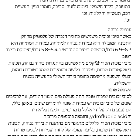
בתעופה, בידוד חשמלי, ביוטכנולוגיה, סביבה, חומרי בניין, תעשיית
רכב, תעשייה וחקלאות, וכו'.
וכו'.
עוצמה גבוהה
כאשר סיבי זכוכית משמשים כחומר הגברה של פלסטיק מחוזק,
התכונה המובילה היא עמידות גבוהה למתיחה. עמידות המתיחה היא
6.3~6.9 גרם/דציטקס במצב סטנדרטי ו-5.4~5.8 גרם/דציטקס במצב
רטוב.
סיבי זכוכית חסרי 알קלים מתאפיינים בהתנגדות בידוד גבוהה, תכונות
דיאלקטריות טובות, עמידות בלישה ובעמידות לטמפרטורות גבוהות,
ובעלי השפעה מרשימה כחומר בידוד חשמלי בתעשייה מכנית
וחשמלית.
השכלה טובה
לסיבי זכוכית יציבות טובה תחת פעולת מים ומגוון חומרים, אך לרכיבים
שונים של סיבי זכוכית יש עמידות שונה לחומרים שונים. באופן כללי,
הם נפגעים רק על ידי אלקלים מרוכזים, חומצת פלואוריד
והydrofluoric acid, וחומצה פוספטית מרוכזת.
סיבי זכוכית חסרי אלקלים מתאפיינים בהתנגדות בידוד גבוהה, תכונות
דיאלקטריות טובות, בליעה נמוכה של לחות ועמידות לטמפרטורות