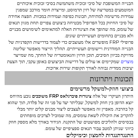
הבנייה המשופכת של סיבי זכוכית משתמשת בסיבי זכוכית איכותיים
המוטמעים במטריצה של רזין תרמוסט, ומייצרת חומר מורכב שמפגין
עמידות מרשימה למתיחה, תכונות כפיפה ועמידות במכוות. הפצה אחידה
של סיבי החיזוק בכל הפרופיל מבטיחה ביצועים צפויים תחת מגוון תנאים
של עומס, מה שהופך את הצינורות האלה למתאימים לשימושים מבניים
ולא מבניים בתחומים תעשייתיים שונים.
פרופילי FRP מופשרים אלו מעוצבים כדי לעמוד בדרישות הקפדניות של
הבנייה המודרנית ויישומים תעשייתיים. תהליך הייצור מאפשר שליטה
מדויקת בכיוון הסיבים, תוכן הרזין והגאומטריה של החתך, מה שמייצר
מוצרים
שמקיימים או עולים על דרישות הביצועים באופן עקבי, תוך הצעת
יציבות ממדית גבוהה לאורך תקופות שירות ארוכות.
תכונות ויתרונות
ביצועי חוזק-למשקל מרשימים
היתרון העיקרי של אלה
צינורות פיברגלאס FRP משוככים
נובע מהיחס
יוצא הדופן בין חוזק למשקל, שבליתר יעד על פני זה של פלדה, תוך שהוא
קל בהרבה. מאפיין זה מאפשר לעצבים ליצור מבנים קלים יותר מבלי
להקריב את היכולת לשאת עומסים, מה שמוביל לצרכים מופחתים
בבסיסים ולהליכים מפושטים של התקנה. הגידור באורך מלא מספק חוזק
כיווני שניתן למטב עבור תנאים ספציפיים של עומס.
התנגדתנגדות לחמצון וכימיקלים