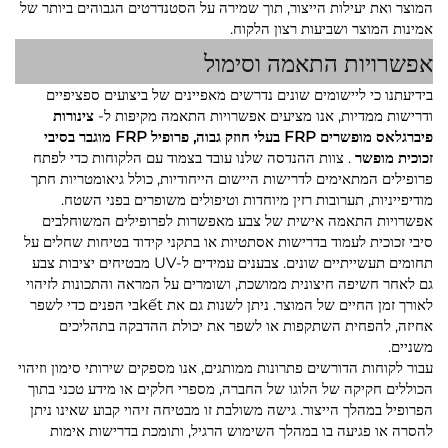
המוצר ואת יעילות הייצור, תוך שמירה על הסטנדרטים הגבוהים ביותר של
אמינות המוצר ושביעות רצון הלקוח.
אפשרויות התאמה וסימול
בידיעתנו כי ליישומים שונים נדרשים מאפיינים של ביצועים ספציפיים
ודרישות ממדיות, אנו מציעים אפשרויות התאמה מקיפות ל-
צינורות
פיברגלאס מופשרים FRP בעלי חוזק גבוה, פרופיל FRP מוגבר בסיבי
זכוכית מופשר
. צוות ההנדסה שלנו עובד בצמוד עם הלקוחות כדי לפתח
פרופילים המתאימים לדרישות היישום הייחודיות, כולל גיאומטריות חתך
מודיפייניות, תערובות רזין מיוחדות וטיפולים משופרים בפני השטח.
אפשרויות התאמה אישית של צבע מאפשרות לפרופילים המשוחלבים
סיבי זכוכית לעמוד בדרישות אסתטיות או בתקני קידוד בטיחות שחלים על
תחומים תעשייתיים שונים. צבענים עמידים ל-UV מבטיחים יציבות צבע
גם לאחר חשיפה חיצונית ממושכת, ושומרים על המראה והתכונות לזיהוי
לאורך זמן החיים של המוצר. ניתן לשנות גם את kếtבי הפנים כדי לשפר
אחיזה, להפחית השתקפות או לשפר את יכולת ההדבקה בתהליכים
משניים.
עבור לקוחות הדורשים פתרונות ממותגים, אנו מספקים שירותי סימון וזיהוי
הכוללים חקיקה של הלוגו של החברה, מספרי חלקים או מידע טכני בתוך
הפרופיל במהלך הייצור. גישה משולבת זו מבטיחה זיהוי קבוע שאינו ניתן
להסרה או פגיעה בו במהלך השימוש הרגיל, ותומכת בדרישות אימות