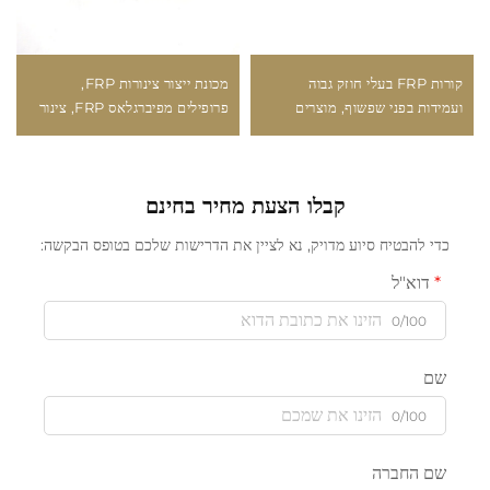
קורות FRP בעלי חוזק גבוה
מכונת ייצור צינורות FRP,
ועמידות בפני שפשוף, מוצרים
פרופילים מפיברגלאס FRP, צינור
איכותיים מפיברגלא스 לבנייה
עגול
קבלו הצעת מחיר בחינם
כדי להבטיח סיוע מדויק, נא לציין את הדרישות שלכם בטופס הבקשה:
דוא"ל
0/100
שם
0/100
שם החברה