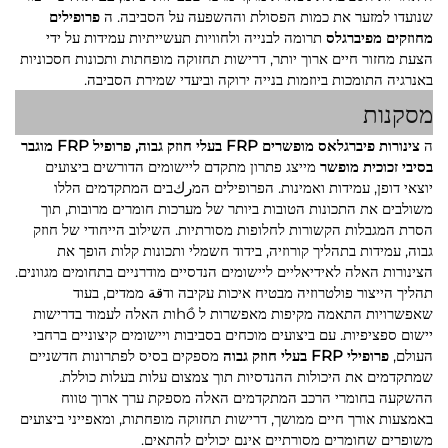
שנועדו למזער את כמות הפסולת וההשפעה על הסביבה. ה
פרופילים
מחוזקים מפיברגלס
תרומה לבנייה ולחוויות תעשייתיות עמידות על ידי
הצעת מחזור חיים ארוך יותר, דרישות תחזוקה מופחתות ותכונות חסכוניות
באנרגיה התומכות ביוזמות בנייה ירוקה וביעדי שמירת הסביבה.
מסקנות
ה
צינורות פיברגלאס מופשרים FRP בעלי חוזק גבוה, פרופיל FRP מוגבר
בסיבי זכוכית מופשר
מייצג פתרון מתקדם ליישומים הדורשים ביצועים
יוצאי דופן, עמידות ואמינות. הפרופילים המركבים המתקדמים הללו
משולבים את התכונות הטובות ביותר של מערכות חומרים מרובות, תוך
הסרת המגבלות הקשורות לחלופות מסורתיות. השילוב הייחודי של חוזק
גבוה, עמידות בתהליך קורוזיה, בידוד חשמלי ותכונות קלות הופך את
הצינורות האלה לאידיאליים ליישומים הנדסיים מודרניים בתחומים מגוונים.
תהליך הייצור פולטרוזיה מבטיח איכות עקיבה ודقة ממדים, בעוד
שאפשרויות התאמה מקיפות מאפשרות ל hồות האלה לעמוד בדרישות
יישום ספציפיות. עם ביצועים מוכחים בסביבות ויישומים קיצוניים ברחבי
העולם,
פרופילי FRP בעלי חוזק גבוה
מספקים בסיס לפתרונות חדשניים
שמתקדמים את היכולות ההנדסיות תוך צמצום עלות בעלות כוללת.
ההשקעה בחומרי הרכב המתקדמים האלה מספקת ערך ארוך טווח
באמצעות אורך חיים ממושך, דרישות תחזוקה מופחתות, ומאפייני ביצועים
משופרים שחומרים מסורתיים אינם יכולים להתאים.