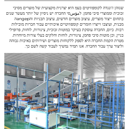
שנזהן ז'ונגדה לקומפוזיטים בעמ היא יצרנית מקצועית של מוצרים מסיבי
זכוכית וממוצרי סיבי פחמן. לمؤسסי החברה יש ניסיון של יותר מעשר שנים
בתחום ייצור מוצרים, עיצוב מוצרים חדשים, עיצוב תבניות והangepה
מבנית, ועיצבו וייצרו חומרים קומפוזיטיים איכותיים עבור חברות מובילות
רבות. כיום, החברה עוסקת בעיקר במוטות זכוכית, צינורות, לוחות, פרופילי
בניין, וכן מוטות סיבי פחמן, צינורות, לוחות וחלקים בעלי צורות מיוחדות.
מטרת הקמת החברה היא לספק ללקוחות מוצרים ושירותים באיכות גבוהה
וליצור ערך עבור החברה. אנו תמיד נמשיך לעבוד קשה לשם כך.