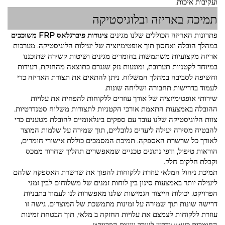
ועקיבות איכות.
תמיכה באריזה ובלוגיסטיקה
פתרונות האריזה הכוללים שלנו מגינים
צינורות פיברגלאס FRP משוככים
במהלך הובלה ואחסון תוך אופטימיזציה של יעילות הלוגיסטיקה. מערכות
אריזה מקצועיות משתמשות בחומרים מגינים ושיטות קשירה שתוכננו
במיוחד לקטניות תערובת, ומונעות נזק שנגרם כתוצאה מהחזקת, רעידות
וחשיפה לסביבה במהלך המשלוח. ניתן להתאים את תצורת האריזה כדי
לעמוד בדרישות תחבורה ושליחה שונות.
שירותי אופטימיזציה של אורך עוזרים ללקוחות להפחית את עלויות
ההובלה באמצעות התאמת אורכי הקטניות לתצורות משלוח סטנדרטיות.
צוות הלוגיסטיקה שלנו עובד עם ספקים בינלאומיים להובלת מטענים כדי
להבטיח מסירה יעילה ליעדים גלובליים, תוך שמירה על שלמות המוצר
לאורך כל שרשרת האספקה. תמיכת המסמכים כוללת אישורי חומרים,
הוראות טיפול, ודפי נתונים טכניים שמאפשרים תהליך שחרור ממכס
וקבלת חלקים חלק.
תמיכת ניהול המלאי עוזרת ללקוחות להפוך את שרשרת האספקה שלהם
ליעילה יותר באמצעות סינון בין לוחות זמנים של משלוחים לבין זמני
הפרויקט. יכולות הייצור הגמישות שלנו מאפשרות לנו לעמוד בתבניות
דרישה שונות תוך שמירה על זמינות מתמשכת של המוצרים. גישה זו
עוזרת ללקוחות לצמצם את עלויות החזקה ב מלאי, תוך הבטחת זמינות
החומרים כשниידרש לצורך יישום הפרויקט.