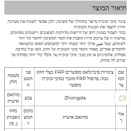
תיאור המוצר
צינור סיבי זכוכית מיוצר בתהליך של משיכה, ולכן אפשר לשנות את מערכת
הרזין ולשפר את תכונות הזכוכית
בכדי לעמוד במגוון רחב של דרישות מדויקות לעיצובים ויישומים מסוימים.
גמישות זו של ערבוב הרזין הופכת את חומר המשיכה לחומר קל יותר
לשימוש, בעל عمر ארוך יותר ובטוח יותר למשתמש הסופי בהשוואה
לחומרים אחרים. מאחר וחומר סיבי הזכוכית קל וחזק, הוא יעיל בהרבה
מפלדה, אלומיניום או עץ מבני. סיבי זכוכית עד 75% קלי יותר מפלדה אך
שווים לה בחוזק.
שם
צינורות פיברגלאס מופשרים FRP בעלי חוזק
פני
משטח
המו
גבוה, פרופיל FRP מוגבר בסיבי זכוכית
השט
חלק
צר
מופשר
ח
מות
מותאם
Zhongda
צבע
ג
אישית
מקום
מחוז
אור
מותאם אישית
המוצ
גואנגדונ
ך
ר
ג, סין