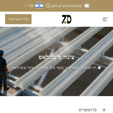
IW
[email protected]
קבלת הצעת מחיר
צינור פיברגלאס
דף הבית
>
מוצרים
>
מוצר סיבי זכוכית
>
צינור פיברגלאס
כל המוצרים