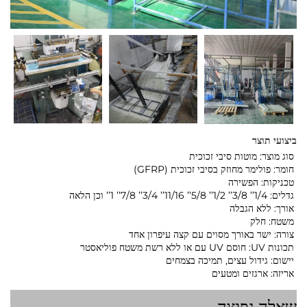
ביצועי תוצר
סוג מוצר: מוטות סיבי זכוכית
חומר: פולימר מחוזק בסיבי זכוכית (GFRP)
טכניקות: הפשירה
גדלים: 1/4’’ 3/8’’ 1/2’’ 5/8’’ 11/16’’ 3/4’’ 7/8’’ 1’’ וכן הלאה
אורך: ללא הגבלה
משטח: חלק
צורה: ישר באורך מסוים עם קצה עיפרון אחד
תכונות UV: חוסם UV עם או ללא רשת משטח פוליאסטר
יישום: גידול עצים, תמיכה בצמחים
אריזה: ארגזים ומטעים
שאלה נפוצה