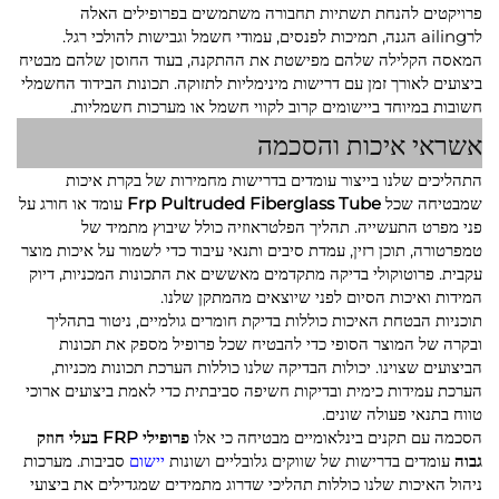
פרויקטים להנחת תשתיות תחבורה משתמשים בפרופילים האלה
לרailing הגנה, תמיכות לפנסים, עמודי חשמל וגבישות להולכי רגל.
המאסה הקלילה שלהם מפישטת את ההתקנה, בעוד החוסן שלהם מבטיח
ביצועים לאורך זמן עם דרישות מינימליות לתזוקה. תכונות הבידוד החשמלי
חשובות במיוחד ביישומים קרוב לקווי חשמל או מערכות חשמליות.
אשראי איכות והסכמה
התהליכים שלנו בייצור עומדים בדרישות מחמירות של בקרת איכות
שמבטיחה שכל
Frp Pultruded Fiberglass Tube
עומד או חורג על
פני מפרט התעשייה. תהליך הפלטראוזיה כולל שיבוץ מתמיד של
טמפרטורה, תוכן רזין, עמדת סיבים ותנאי עיבוד כדי לשמור על איכות מוצר
עקבית. פרוטוקולי בדיקה מתקדמים מאששים את התכונות המכניות, דיוק
המידות ואיכות הסיום לפני שיוצאים מהמתקן שלנו.
תוכניות הבטחת האיכות כוללות בדיקת חומרים גולמיים, ניטור בתהליך
ובקרה של המוצר הסופי כדי להבטיח שכל פרופיל מספק את תכונות
הביצועים שצוינו. יכולות הבדיקה שלנו כוללות הערכת תכונות מכניות,
הערכת עמידות כימית ובדיקות חשיפה סביבתית כדי לאמת ביצועים ארוכי
טווח בתנאי פעולה שונים.
הסכמה עם תקנים בינלאומיים מבטיחה כי אלו
פרופילי FRP בעלי חוזק
גבוה
עומדים בדרישות של שווקים גלובליים ושונות
יישום
סביבות. מערכות
ניהול האיכות שלנו כוללות תהליכי שדרוג מתמידים שמגדילים את ביצועי