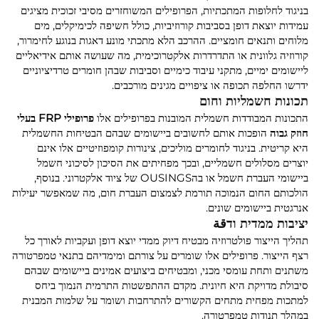
בניגוד לחלופות המתכתיות, הפרופילים המשוחזרים מסיבי זכוכית מציגים
עמידות יוצאת דופן בסביבות קורוזיביות, כולל חשיפה לכימיקלים, מים
מלוחים ותנאים חומציים. ההרכב הלא מתכתי מונע דאגות בנוגע לחימרור,
קורוזיה גלוונית או התדרדרות אלקטרוכימית, מה שעושה אותם אידיאליים
ליישומים ימיים, מתקני עיבוד כימיים וסביבות שבהן חומרים טרדיציוניים
ידרשו החלפה תכופה או ציפויים מגינים מורכבים.
תכונות חשמליות וחום
התכונות המבודדות חשמלית המובנות בפרופילים אלו
פרופילי FRP בעלי
חוזק גבוה
הופכות אותם לחשובים ביישומים שבהם הבטיחות החשמלית
היא קריטית. בניגוד לחומרים מוליכים, צינורות קומפוזיטיים אלו אינם
יוצרים מסלולים חשמליים, ובכך מפחיתים את הסיכון לסיכוני חשמל
ביישומי העברת חשמל או בהOUSINGS של ציוד אלקטרוני. בנוסף,
הולכותם החום הנמוכה תורמת לצמצום העברת חום, מה שמאפשר יעילות
אנרגטית ביישומים שונים.
יציבות ממדית ודقة
תהליך הייצור פולטרוזיה מבטיח דיוק ממדי יוצא דופן ועקביות לאורך כל
רצף הייצור. פרופילים אלו שומרים על צורתם ומימדיהם בתנאי טמפרטורה
משתנים ותחת עומסי מכני, ומבטיחים ביצועים אמינים ביישומים שבהם
סיבולת מדויקת היא חיונית. מקדם ההתפשטות התרמית הנמוך ביחס
למתכות מפחית מתחים הקשורים להתרחבות ושומר על שלמות המבנית
במהלך תנודות טמפרטורה.