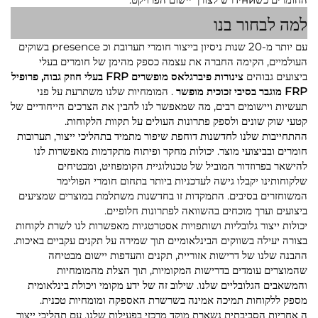
למה לבחור בנו
עם יותר מ-20 שנות ניסיון בייצור חומרי תערובת וכ presence בשוקים
העולמיים, הקימה החברה את עצמה כספק מהימן של חומרים בעלי
ביצועים גבוהים
צינורות פיברגלאס מופשרים FRP בעלי חוזק גבוה, פרופיל
FRP מוגבר בסיבי זכוכית מופשר
. המומחיות שלנו משתרעת על פני
תעשיות ויישומים רבים, מה שמאפשר לנו להבין את הצרכים הייחודיים של
קטעי שוק שונים ולספק פתרונות העולים על תקוות הלקוחות.
ההתחייבות שלנו לחדשנות דוחפת שיפור מתמיד בתהליכי ייצור, תערובות
חומרים ובביצועי מוצר. יכולות מחקר ופיתוח מתקדמות מאפשרות לנו
להישאר בפרוזדור המוביל של טכנולוגיית הקומפוזיט, ומבטיחים
שלקוחותינו יקבלו גישה לעדכניות ביותר בתחום חומרי הפולימר
המשוחזרים בסיבים. התמקדות זו בחדשנות משתלמת במוצרים שמציעים
ביצועים וערך מוכחים בהשוואה לפתרונות חלופיים.
יכולות ייצור גלובליות ושותפויות אסטרטגיות מאפשרות לנו לשרת לקוחות
בצורה יעילה בשווקים הבינלאומיים תוך שמירה על תקנים עקביים באיכות.
ההבנה שלנו של דרישות אזוריית, תקנים והעדפות יישום מבטיחה
שהמוצרים עומדים בדרישות המקומיות, תוך הצלת מהמומחיות
והמשאבים הגלובליים שלנו. שילוב זה של ידע מקומי ויכולת בינלאומית
מספק ללקוחות תמיכה אמינה בשרשרת האספקה ומומחיות טכנית.
ה אחריות הסביבתית נשארת מוקד מרכזי בפעילות שלנו, עם תהליכי ייצור