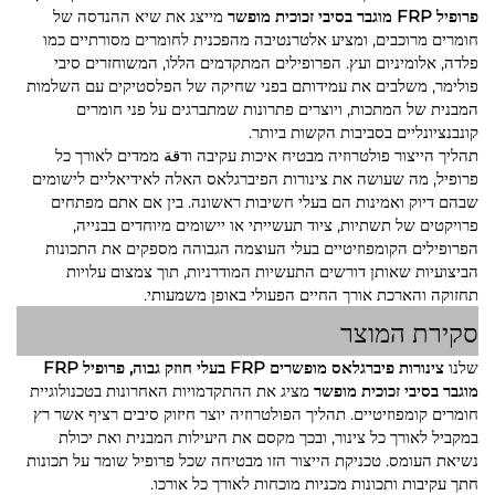
פרופיל FRP מוגבר בסיבי זכוכית מופשר
מייצג את שיא ההנדסה של
חומרים מרוכבים, ומציע אלטרנטיבה מהפכנית לחומרים מסורתיים כמו
פלדה, אלומיניום ועץ. הפרופילים המתקדמים הללו, המשוחזרים סיבי
פולימר, משלבים את עמידותם בפני שחיקה של הפלסטיקים עם השלמות
המבנית של המתכות, ויוצרים פתרונות שמתברגים על פני חומרים
קונבנציונליים בסביבות הקשות ביותר.
תהליך הייצור פולטרוזיה מבטיח איכות עקיבה ודقة ממדים לאורך כל
פרופיל, מה שעושה את צינורות הפיברגלאס האלה לאידיאליים לישומים
שבהם דיוק ואמינות הם בעלי חשיבות ראשונה. בין אם אתם מפתחים
פרויקטים של תשתיות, ציוד תעשייתי או יישומים מיוחדים בבנייה,
הפרופילים הקומפוזיטיים בעלי העוצמה הגבוהה מספקים את התכונות
הביצועיות שאותן דורשים התעשיות המודרניות, תוך צמצום עלויות
תחזוקה והארכת אורך החיים הפעולי באופן משמעותי.
סקירת המוצר
שלנו
צינורות פיברגלאס מופשרים FRP בעלי חוזק גבוה, פרופיל FRP
מוגבר בסיבי זכוכית מופשר
מציג את ההתקדמויות האחרונות בטכנולוגיית
חומרים קומפוזיטיים. תהליך הפולטרוזיה יוצר חיזוק סיבים רציף אשר רץ
במקביל לאורך כל צינור, ובכך מקסם את היעילות המבנית ואת יכולת
נשיאת העומס. טכניקת הייצור הזו מבטיחה שכל פרופיל שומר על תכונות
חתך עקיבות ותכונות מכניות מוכחות לאורך כל אורכו.