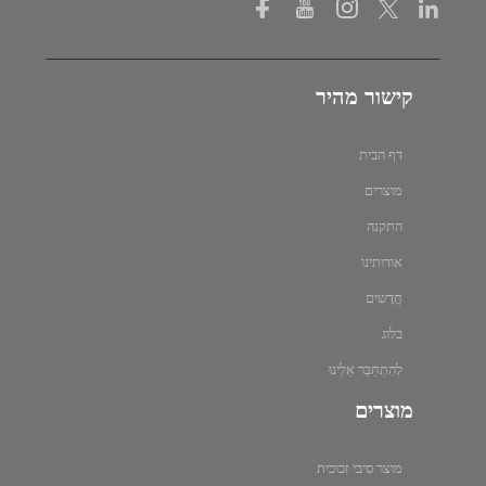
קישור מהיר
דף הבית
מוצרים
התקנה
אודותינו
חֲדָשִים
בלוג
לְהִתְחַבֵּר אֵלֵינוּ
מוצרים
מוצר סיבי זכוכית