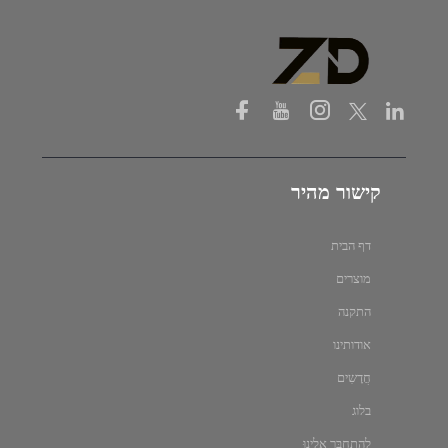
קישור מהיר
דף הבית
מוצרים
התקנה
אודותינו
חֲדָשִים
בלוג
לְהִתְחַבֵּר אֵלֵינוּ