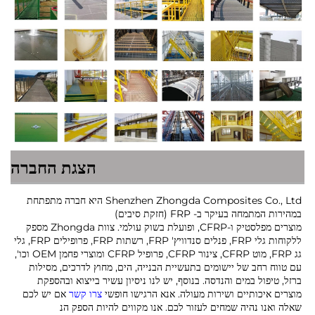
הצגת החברה
Shenzhen Zhongda Composites Co., Ltd היא חברה מתפתחת
במהירות המתמחה בעיקר ב- FRP (חזקת סיבים)
מוצרים מפלסטיק ו-CFRP, ופועלת בשוק עולמי. צוות Zhongda מספק
ללקוחות גלי FRP, פנלים סנדוויץ' FRP, רשתות FRP, פרופילים FRP, גלי
גג FRP, מוט CFRP, צינור CFRP, פרופיל CFRP ומוצרי פחמן OEM וכו',
עם טווח רחב של יישומים בתעשיית הבנייה, הים, מחוץ לדרכים, מסילות
ברזל, טיפול במים והנדסה. בנוסף, יש לנו ניסיון עשיר בייצוא ובהספקת
מוצרים איכותיים ושירות מעולה. אנא הרגישו חופשי
צרו קשר
אם יש לכם
שאלה ואנו נהיה שמחים לעזור לכם. אנו מקווים להיות הספק הנ