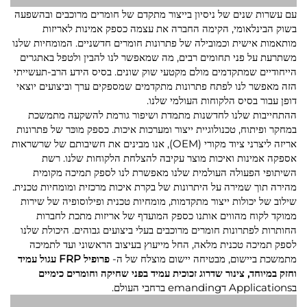
עם עשרות שנים של ניסיון בייצור מתקדם של חומרים מרוכבים ובהשפעה
בשוק הבינלאומי, הקימה החברה את עצמה כספק אמינות לאריזות
מותאמות אישית וכמובילה של פתרונות חומרים חדשניים. המומחיות שלנו
משתרעת על פני תחומים רבים, מה שמאפשר לנו להבין ולטפל באתגרים
הייחודיים שמתקדמים מולם מקטעי שוק שונים. בסיס הידע הרב-תעשייתי
הזה מאפשר לנו לפתח פתרונות מתקדמים שמספקים ערך וביצועים יוצאי
דופן עבור בסיס הלקוחות העולמי שלנו.
ההתחייבות שלנו לחדשנות מתמדת ושיפור גורמת להשקעה מתמשכת
במחקר ופיתוח, טכנולוגיית ייצור ומערכות איכות. כספק מוכּר של פתרונות
אריזה ליצרני ציוד מקורי (OEM), אנו מבינים את חשיבותם של שרשראות
אספקה אמינות ואיכות מוצר עקיבה להצלחת הלקוחות שלנו. רשת
השיתופי הפעולה העולמית שלנו מאפשרת לנו לספק תמיכה מקומית
מהירה תוך שמירה על היתרונות של בקרת איכות מרכזית ומומחיות טכנית.
שילוב של יכולות ייצור מתקדמות, מומחיות טכנית ופילוסופיה של שירות
ממוקד לקוח מהווים אותנו כספק המועדף של אריזות מתכת לחברות
החותרות לפתרונות חומרים מרוכבים בעלי ביצועים גבוהים. היכולת שלנו
לספק תמיכה טכנית מלאה, החל מייעוץ בעיצוב הראשוני ועד לתמיכה
מתמשכת ביישום, מבטיחה יישום מוצלח של ה-
פרופיל FRP עגול עמיד
וחזק במיוחד, צינור שדרוג זכוכית עמיד בפני שחיקה וחומרים כימיים
בApplications דemanding ברחבי העולם.