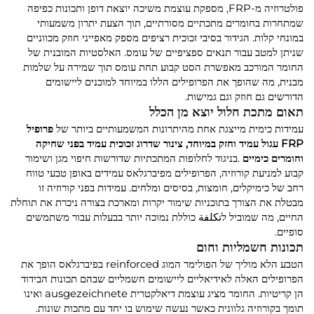
פולטרוזיה מ-FRP, מספקת עוצמת משיכה יוצאת דופן ותכונות כפיפה
שמתחרות בחומרים מתכתיים מסורתיים, תוך הצעת יתרון משמעותי
במונחי קלות. הגידור בסיבי זכוכית רציפים מספק מאפייני חוזק מכווניים
שניתן למטב עבור תנאים ספציפיים של עומס. האלסטיות המובנית של
החומר המורכב מאפשרת הסט קבוע תחת עומס תוך שמירה על שלמות
מבנית, מה שהופך את הפרופילים הללו במיוחד למוכנים ליישומים
הדורשים גם חוזק וגם גמישות.
תאום מתכת חלול יוצא מן הכלל
עמידות כימית מייצגת אחת מהיתרונות המשמעותיים ביותר של
פרופיל
FRP עגול עמיד וחזק במיוחד, צינור שדרוג זכוכית עמיד בפני שחיקה
וחומרים כימיים
.בניגוד לחלופות המתכתיות שדורשות חיפוי מגן ושימור
קבוע למניעת קורוזיה, הפרופילים מפיברגלאס עמידים באופן טבעי טווח
רחב של כימיקלים, חומצות, בסיסים ומלחים. עמידות בפני קורוזיה זו
מבטלת את הצורך בתוכניות שימור יקרות ומארכת בצורה ניכרת את תוחלת
החיים, מה שמוביל לتكلفة כוללת נמוכה יותר בבעלות עבור משתמשים
סופיים.
תכונות חשמליות וחום
הטבע הלא מוליך של הפולימר המוג reinforced בפיברגלאס הופך את
הפרופילים האלה לאידיאליים ליישומים חשמליים שבהם תכונות הבידוד
הן קריטיות. החומר מציג עוצמת דיאלקטרית ausgezeichnete ואינו
תומך בקורוזיה גלוונית כאשר נעשה שימוש בו יחד עם מתכות שונות.