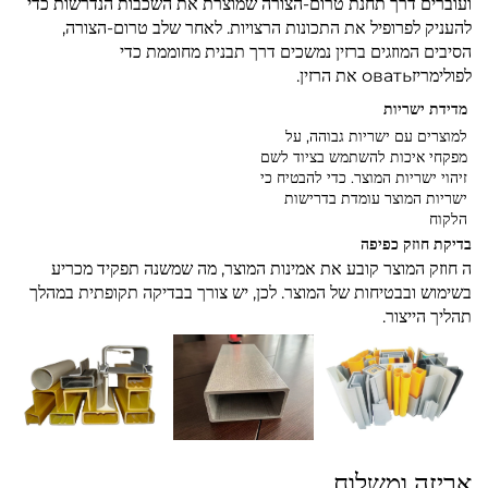
ועוברים דרך תחנת טרום-הצורה שמוצרת את השכבות הנדרשות כדי
להעניק לפרופיל את התכונות הרצויות. לאחר שלב טרום-הצורה,
הסיבים המוזגים ברזין נמשכים דרך תבנית מחוממת כדי
לפולימריזовать את הרזין.
מדידת ישריות
למוצרים עם ישריות גבוהה, על
מפקחי איכות להשתמש בציוד לשם
זיהוי ישריות המוצר. כדי להבטיח כי
ישריות המוצר עומדת בדרישות
הלקוח
בדיקת חוזק כפיפה
ה
חוזק המוצר קובע את אמינות המוצר, מה שמשנה תפקיד מכריע
בשימוש ובבטיחות של המוצר. לכן, יש צורך בבדיקה תקופתית במהלך
תהליך הייצור.
אריזה ומשלוח