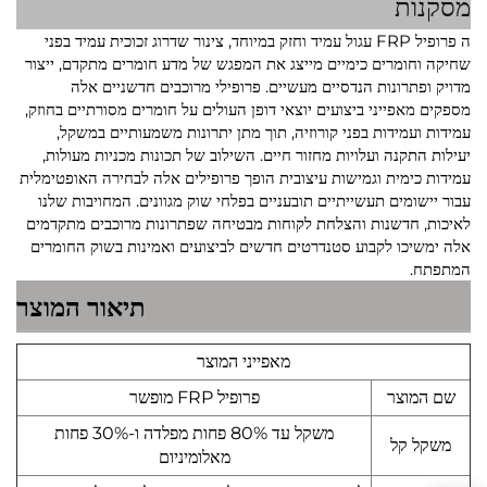
מסקנות
ה
פרופיל FRP עגול עמיד וחזק במיוחד, צינור שדרוג זכוכית עמיד בפני
שחיקה וחומרים כימיים
מייצג את המפגש של מדע חומרים מתקדם, ייצור
מדויק ופתרונות הנדסיים מעשיים. פרופילי מרוכבים חדשניים אלה
מספקים מאפייני ביצועים יוצאי דופן העולים על חומרים מסורתיים בחוזק,
עמידות ועמידות בפני קורוזיה, תוך מתן יתרונות משמעותיים במשקל,
יעילות התקנה ועלויות מחזור חיים. השילוב של תכונות מכניות מעולות,
עמידות כימית וגמישות עיצובית הופך פרופילים אלה לבחירה האופטימלית
עבור יישומים תעשייתיים תובעניים בפלחי שוק מגוונים. המחויבות שלנו
לאיכות, חדשנות והצלחת לקוחות מבטיחה שפתרונות מרוכבים מתקדמים
אלה ימשיכו לקבוע סטנדרטים חדשים לביצועים ואמינות בשוק החומרים
המתפתח.
תיאור המוצר
מאפייני המוצר
שם המוצר
פרופיל FRP מופשר
משקל עד 80% פחות מפלדה ו-30% פחות
משקל קל
מאלומיניום