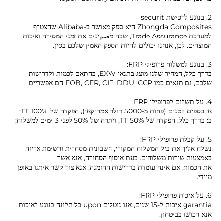
2. בנוגע לרכישת securit
Zhongda Composites היא ספק מאושר ב-Alibaba שהצטרף
למערכת Trade Assurance, שבה מضمינים את זמני המסירה ואיכות
המוצרים. לכן, אנחנו יכולים להיות הספק האמין שלכם בסין.
3. בנוגע למשלוח פרופילי FRP:
בדרך כלל, המחיר שלנו מוצג בתנאי EXW, בהתאם לכמות ולדרישות
שלכם, גם תנאים כמו FOB, CFR, CIF, DDU, CCP הם אפשריים.
4. על תשלום לפרופילי FRP:
א: כספים קטנים (פחות מ-5000 דולר אמריקאי), הפקדה של 100% TT;
ב: בדרך כלל, הפקדה של 50% TT, ויתרה של 50% לפני 3 ימים למשלוח;
5. על קבלת פרופילי FRP:
נשלח אליך את ביל המשלוח המקורי, חשבונית מסחרית ורשימת אריזה
באמצעות שירות משלוחים. בעת איסוף הסחורה, אנא אשר
את הכמות, אם אינה עומדת בדרישות ההזמנה, אנא צור קשר איתנו באופן
מיידי.
6. על איכות פרופילי FRP:
garantia איכות ל-15 שנים, אנו נוטלים upon כל תלונה בנוגע לאיכות,
אנא רכושו בביטחון.