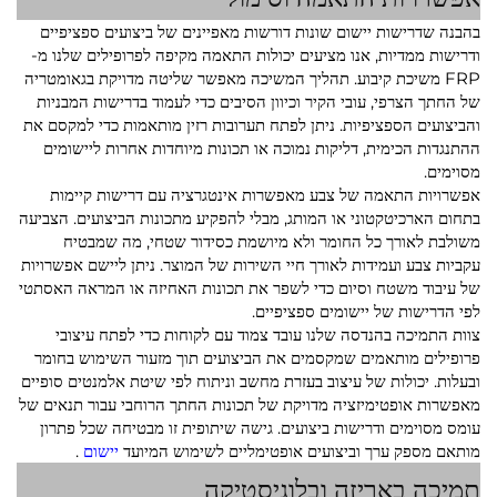
בהבנה שדרישות יישום שונות דורשות מאפיינים של ביצועים ספציפיים
ודרישות ממדיות, אנו מציעים יכולות התאמה מקיפה לפרופילים שלנו מ-
FRP משיכת קיבוע. תהליך המשיכה מאפשר שליטה מדויקת בגאומטריה
של החתך הצרפי, עובי הקיר וכיוון הסיבים כדי לעמוד בדרישות המבניות
והביצועים הספציפיות. ניתן לפתח תערובות רזין מותאמות כדי למקסם את
ההתנגדות הכימית, דליקות נמוכה או תכונות מיוחדות אחרות ליישומים
מסוימים.
אפשרויות התאמה של צבע מאפשרות אינטגרציה עם דרישות קיימות
בתחום הארכיטקטוני או המותג, מבלי להפקיע מתכונות הביצועים. הצביעה
משולבת לאורך כל החומר ולא מיושמת כסידור שטחי, מה שמבטיח
עקביות צבע ועמידות לאורך חיי השירות של המוצר. ניתן ליישם אפשרויות
של עיבוד משטח וסיום כדי לשפר את תכונות האחיזה או המראה האסתטי
לפי הדרישות של יישומים ספציפיים.
צוות התמיכה בהנדסה שלנו עובד צמוד עם לקוחות כדי לפתח עיצובי
פרופילים מותאמים שמקסמים את הביצועים תוך מזעור השימוש בחומר
ובעלות. יכולות של עיצוב בעזרת מחשב וניתוח לפי שיטת אלמנטים סופיים
מאפשרות אופטימיזציה מדויקת של תכונות החתך הרוחבי עבור תנאים של
עומס מסוימים ודרישות ביצועים. גישה שיתופית זו מבטיחה שכל פתרון
מותאם מספק ערך וביצועים אופטימליים לשימוש המיועד
יישום
.
תמיכה באריזה ובלוגיסטיקה