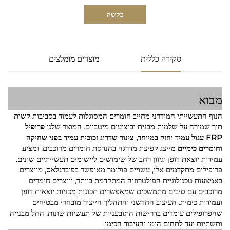
בקשה
סקירה כללית
מוצרים מומלצים
מבוא
הנוף התעשייתי המודרני מחייב חומרים המסוגלות לעמוד בסביבות קשות
תוך שמירה על שלמות מבנית וביצועים מיטביים. המוצר שלנו
פרופיל
FRP עגול עמיד וחזק במיוחד, צינור שדרוג זכוכית עמיד בפני שחיקה
וחומרים כימיים
מייצג קפיצת מדרגה בהנדסת חומרים מרוכבים, ומציע
עמידות יוצאת דופן וגיוון רחב של שימושים ליישומים תעשייתיים שונים.
פרופילים מתקדמים אלו, עשויים פולימר מאופשר בפיברגלאס, מיוצרים
באמצעות טכנולוגיית הפולטרוזיה המתקדמת ביותר, ויוצרים חומרים
מרוכבים עם סיבים מתמשכים שמאפשרים תכונות מכניות יוצאות דופן
ועמידות כימית. העיצוב החדשני והתהליך הייצור מובחרי מבטיחים
שהפרופילים עומדים בדרישות התובעניות של תעשיות שונות, החל מבנייה
ותשתיות ועד לתחום הימי והעיבוד הכימי.