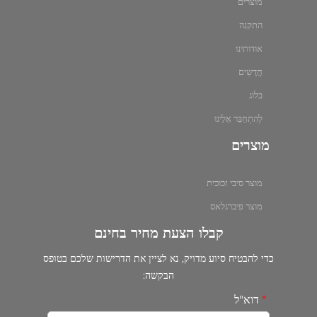
מוצרים
התקנה
אודותינו
חֲדָשִים
בלוג
לְהִתְחַבֵּר אֵלֵינוּ
מוצרים
מוצר סיבי זכוכית
מוצר פיברגלאס
קבלו הצעת מחיר בחינם
כדי להבטיח סיוע מדויק, נא לציין את הדרישות שלכם בטופס
הבקשה:
דוא"ל