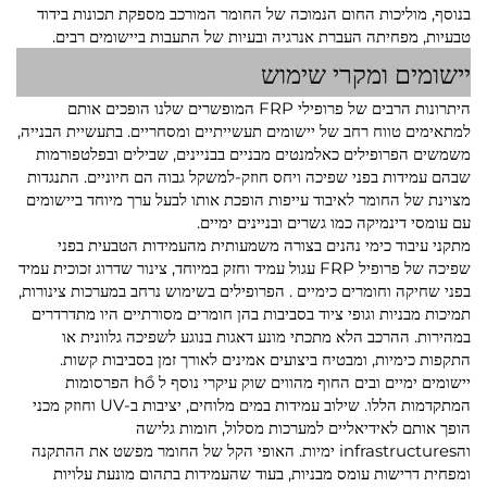
בנוסף, מוליכות החום הנמוכה של החומר המורכב מספקת תכונות בידוד
טבעיות, מפחיתה העברת אנרגיה ובעיות של התעבות ביישומים רבים.
יישומים ומקרי שימוש
היתרונות הרבים של פרופילי FRP המופשרים שלנו הופכים אותם
למתאימים טווח רחב של יישומים תעשייתיים ומסחריים. בתעשיית הבנייה,
משמשים הפרופילים כאלמנטים מבניים בבניינים, שבילים ובפלטפורמות
שבהם עמידות בפני שפיכה ויחס חוזק-למשקל גבוה הם חיוניים. התנגדות
מצוינת של החומר לאיבוד עייפות הופכת אותו לבעל ערך מיוחד ביישומים
עם עומסי דינמיקה כמו גשרים ובניינים ימיים.
מתקני עיבוד כימי נהנים בצורה משמעותית מהעמידות הטבעית בפני
שפיכה של
פרופיל FRP עגול עמיד וחזק במיוחד, צינור שדרוג זכוכית עמיד
בפני שחיקה וחומרים כימיים
. הפרופילים בשימוש נרחב במערכות צינורות,
תמיכות מבניות וגופי ציוד בסביבות בהן חומרים מסורתיים היו מתדרדרים
במהירות. ההרכב הלא מתכתי מונע דאגות בנוגע לשפיכה גלוונית או
התקפות כימיות, ומבטיח ביצועים אמינים לאורך זמן בסביבות קשות.
יישומים ימיים ובים החוף מהווים שוק עיקרי נוסף ל hồ הפרסומות
המתקדמות הללו. שילוב עמידות במים מלוחים, יציבות ב-UV וחוזק מכני
הופך אותם לאידיאליים למערכות מסלול, חומות גלישה
והinfrastructures ימיות. האופי הקל של החומר מפשט את ההתקנה
ומפחית דרישות עומס מבניות, בעוד שהעמידות בתהום מונעת עלויות