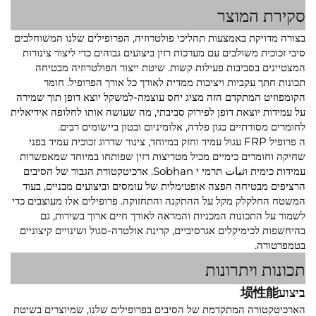
סקירת המוצר
בצורה מדויקת באמצעות תהליכי פולטרוזיה, הפרופילים שלנו המשוחלבים
סיבי זכוכית משולבים עם מערכות רזין ביצועים גבוהים כדי ליצור צינורות
המצטיינים בסביבות פעילות קשות. שיטת ייצור הפולטרוזיה מבטיחה
תכונות חתך עקביות ויציבות ממדית לאורך כל אורך הפרופיל. חומר
הקומפוזיט המתקדם הזה מציג יחס עוצמה-למשקל יוצא דופן תוך שמירה
על עמידות יוצאת דופן לפירוק סביבתי, מה שעושה אותו לחלופה אידיאלית
לחומרים מסורתיים כגון פלדה, אלומיניום ובטון ביישומים רבים.
ה
פרופיל FRP עגול עמיד וחזק במיוחד, צינור שדרוג זכוכית עמיד בפני
שחיקה וחומרים כימיים
מכיל מטריצות רזין שפותחו במיוחד שמאפשרות
עמידות כימית וثبات תרמי י Sobhan. ארכיטקטורת הגבור של הסיבים
הרציפים מבטיחה הפצה אופטימלית של עומסים וביצועים מבניים, בעוד
המשטח החלקלק מקל על ההתקנה והתחזוקה. פרופילים אלו מעוצבים כדי
לשמור על התכונות המכניות והמראה לאורך חיים ארוך בשירות, גם
בהיחשפות לכימיקלים אגרסיביים, קרינת אולטרה-סגול ושינויים קיצוניים
בטמפרטורה.
תכונות ויתרונות
ביצוע埙性能
הארכיטקטורה המתקדמת של הסיבים בפרופילים שלנו, שמיוצרים בשיטת