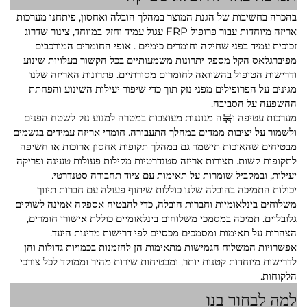
בהכרה בחשיבות של הגנת המוצר במהלך הובלה ואחסון, פיתחנו מערכות
אריזה מיוחדות עבור
פרופיל FRP עגול עמיד וחזק במיוחד, צינור שדרוג
זכוכית עמיד בפני שחיקה וחומרים כימיים
. אופי החומרים המורכבים
מפיברגלאס הקל מספק יתרונות משמעותיים בכל הקשור בעלויות שינוע
ודרישות הטיפול בהשוואה לחומרים מסורתיים. פתרונות האריזה שלנו
מגינים על הפרופילים מפני נזק תוך כדי שיפור יעילות השינוע והפחתת
ההשפעה על הסביבה.
מערכות עטיפה ו묶ה מגוננות מעוצבות במטרה למנוע נזק לשטח הפנים
ולשמור על יציבות ממדים במהלך התעבורה. חומרי אריזה עמידים בגשמים
מבטיחים שהאיכות תישמר גם במהלך תקופות אחסון ארוכות או חשיפה
לתקופות קשות. תצורות אריזה סטנדרטיות מקילות פעולות טעינה ופריקה
יעילות, ובמקביל שומרות על תאימות עם ציוד תחבורה סטנדרטי.
יכולות התמיכה בהובלה שלנו כוללות שיתוף פעולה עם חברות תיווך
משלוחים בינלאומיות וחברות הובלה, כדי להבטיח אספקה אמינה לשוקים
גלובליים. תמיכה במסמכי משלוחים בינלאומיים כוללת אישורי חומרים,
הצהרות על תאימות ומסמכים מכסיים לפי דרישות מדינות היעד.
אפשרויות המשלוח הגמישות מתאימות הן להזמנות בכמויות גדולות והן
לדרישות מיוחדות קטנות יותר, ומבטיחות שירות מהיר וממוקד לכל צורכי
הלקוחות.
למה לבחור בנו