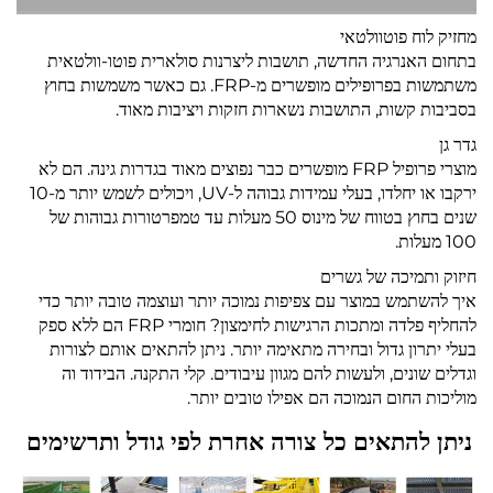
מחזיק לוח פוטוולטאי
בתחום האנרגיה החדשה, תושבות ליצרנות סולארית פוטו-וולטאית
משתמשות בפרופילים מופשרים מ-FRP. גם כאשר משמשות בחוץ
בסביבות קשות, התושבות נשארות חזקות ויציבות מאוד.
גדר גן
מוצרי פרופיל FRP מופשרים כבר נפוצים מאוד בגדרות גינה. הם לא
ירקבו או יחלדו, בעלי עמידות גבוהה ל-UV, ויכולים לשמש יותר מ-10
שנים בחוץ בטווח של מינוס 50 מעלות עד טמפרטורות גבוהות של
100 מעלות.
חיזוק ותמיכה של גשרים
איך להשתמש במוצר עם צפיפות נמוכה יותר ועוצמה טובה יותר כדי
להחליף פלדה ומתכות הרגישות לחימצון? חומרי FRP הם ללא ספק
בעלי יתרון גדול ובחירה מתאימה יותר. ניתן להתאים אותם לצורות
וגדלים שונים, ולעשות להם מגוון עיבודים. קלי התקנה. הבידוד וה
מוליכות החום הנמוכה הם אפילו טובים יותר.
ניתן להתאים כל צורה אחרת לפי גודל ותרשימים