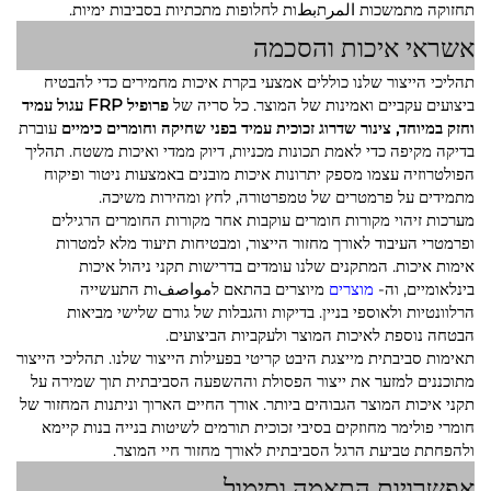
תחזוקה מתמשכות المرתبطות לחלופות מתכתיות בסביבות ימיות.
אשראי איכות והסכמה
תהליכי הייצור שלנו כוללים אמצעי בקרת איכות מחמירים כדי להבטיח
ביצועים עקביים ואמינות של המוצר. כל סריה של
פרופיל FRP עגול עמיד
וחזק במיוחד, צינור שדרוג זכוכית עמיד בפני שחיקה וחומרים כימיים
עוברת
בדיקה מקיפה כדי לאמת תכונות מכניות, דיוק ממדי ואיכות משטח. תהליך
הפולטרוזיה עצמו מספק יתרונות איכות מובנים באמצעות ניטור ופיקוח
מתמידים על פרמטרים של טמפרטורה, לחץ ומהירות משיכה.
מערכות זיהוי מקורות חומרים עוקבות אחר מקורות החומרים הרגילים
ופרמטרי העיבוד לאורך מחזור הייצור, ומבטיחות תיעוד מלא למטרות
אימות איכות. המתקנים שלנו עומדים בדרישות תקני ניהול איכות
בינלאומיים, וה-
מוצרים
מיוצרים בהתאם לمواصفות התעשייה
הרלוונטיות ולאוספי בניין. בדיקות והגבלות של גורם שלישי מביאות
הבטחה נוספת לאיכות המוצר ולעקביות הביצועים.
תאימות סביבתית מייצגת היבט קריטי בפעילות הייצור שלנו. תהליכי הייצור
מתוכננים למזער את ייצור הפסולת וההשפעה הסביבתית תוך שמירה על
תקני איכות המוצר הגבוהים ביותר. אורך החיים הארוך וניתנות המחזור של
חומרי פולימר מחוזקים בסיבי זכוכית תורמים לשיטות בנייה בנות קיימא
ולהפחתת טביעת הרגל הסביבתית לאורך מחזור חיי המוצר.
אפשרויות התאמה וסימול