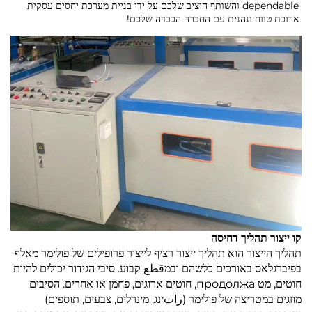
dependable והשותף היציב שלכם על ידי בניית מערכת יחסים עסקית
ארוכת טווח ונהנית עם החברה הכבדה שלכם!
קו ייצור תהליך דחיסה
תהליך הייצור הוא תהליך ייצור רציף לייצור פרופילים של פולימר מאלף
בפיברגלאס באורכים כלשהם ובמقطع קבוע. סיבי הגידור יכולים להיות
חוטים, מט продолжа, חוטים ארוגים, פחמן או אחרים. הסיבים
מוזגים במטריצה של פולימר (راتינג, מינרלים, צבעים, תוספים)