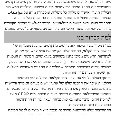
מיוחדת למוטות ארוכים משתמשת בפתרונות קיפול וטלסקופיים מתקדמים
שמגבירים את החוזק המבני תוך צמצום מידות השינוע והעלויות המשיכות.
חבילות תיעוד ואישורים מלוות כל משלוח, ומספקות מידע על مواصفات
טכניות, הנחיות טיפול ורשומות אימות איכות התומכות בהליכי ייבוא
והתקנות רגולטוריות בשווקים בינלאומיים. תיעוד רב-לשוני מבטיח תקשורת
ברורה של יכולות המוצר והליכי הטיפול הנכונים בשווקים גלובליים מגוונים.
למה לבחור בנו
בעלת ניסיון עשיר בייצור קומפוזיטים מתקדמים ובהבנה מעמיקה של
דרישות ציוד חקלאי, החברה שלנו הקימה את עצמה כשותף מהימן
לפתרונות חדשניים מסיבי פחמן בשווקים בינלאומיים. המומחיות הטכנית
שלנו בתהליכי משיכה (פולטרוז'ן) ובמדעי החומרים מאפשרת לנו לספק
מוצרים טובים בהשוואה מתמדת שמגלים את התקנים האינדוסטריאליים
תוך שימור הצעות ערך תחרותיות.
שיתוף פעולה גלובלי עם יצרני ציוד חקלאות מובילים ועם פעילויות
חקלאיות שיפר את ההבנה שלנו של אתגרי יישום בעולם האמיתי ודרישות
ביצועים. תובנות השוק אלו מניעות פיתוח מתמשך של מוצרים ומבטיחים
שהמוט הפיברגלאס המותאם אישית באיכות גבוהה, מוט CFRP מוצק
לכריסת זיתים, מוצר פחמן באיכות גבוהה ישארו בחזית ההתקדמות
הטכנולוגית בתחום החקלאות.
ההתחייבות שלנו לחדשנות מתרחבת מעבר לייצור מוצרים לכלול תמיכה