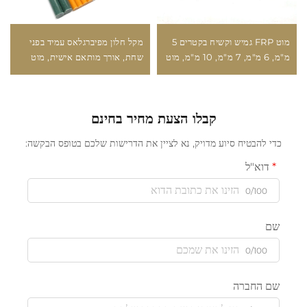
מוט FRP גמיש וקשיח בקטרים 5
מקל חלון מפיברגלאס עמיד בפני
מ"מ, 6 מ"מ, 7 מ"מ, 10 מ"מ, מוט
שחת, אורך מותאם אישית, מוט
סריג, ידית, מוט פיברגלס
פיברגלאס לקורות ר curtains
קבלו הצעת מחיר בחינם
כדי להבטיח סיוע מדויק, נא לציין את הדרישות שלכם בטופס הבקשה:
דוא"ל
0/100
שם
0/100
שם החברה