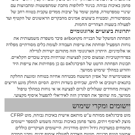
פחמן באיכות גבוהה. בניגוד לחלופות מתכת שמתפשטות ומתכווצות עם
שינויי טמפרטורה, פחמן שומר על יציבות ממדים עקבית בטווח רחב של
טמפרטורות, ומבטיח ביצועים אמינים מהבקרים הראשונים של הקטיף ועד
לפעולה בשעות הצהריים החמות.
יתרונות ביצועיים ארוגונומיים
הפחתת המשקל של הבנייה מקarbon פיבר משפרת משמעותית את
נוחות המפעיל ופוחתת את עייפות העבודה לעומת כלים מסורתיים מפלדה
או אלומיניום. היתרון הארגונומי הזה מתורגם ישירות לגדילה
בפרודוקטיביות וצמצום סיכון לפציעות שגרתיות בקרב עובדים חקלאיים.
תכונות הפחתת הרטט של הפיברגלאס גם כן מפחיתות את עייפות היד
והזרוע במהלך שימוש ממושך.
אופטימיזציה של אפיון המשטח מבטיחה אחיזה בטוחה ומונעת החלקה
בתנאים רטובים או לחים, שכיחים בשדות זיתים. הסיום החלק מונע חריצים
וקצוות מחודדים שעלולים לגרום לפציעה או אי נוחות במהלך טיפול
ממושך, מה שהופך את הפתרון הזה לאידיאלי לתפעול איסוף מקצועי.
יישומים ומקרי שימוש
מוט פיברגלאס ממותח ע"ש מותאם אישית באיכות גבוהה, מוט CFRP
מוצק לאיסוף זיתים, מוצר פחמן באיכות גבוהה משמש למספר יישומים
מתמחים במערכות גידול זיתים מודרניות. היישומים העיקריים כוללים
אמצעי קטיף מכניים, מוטות הארכה לפעולת איסוף ידנית, ומבני תמיכה