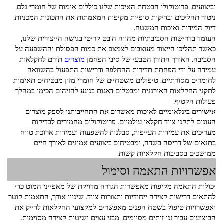
וביצועים. פרוטוקולי הבטחת האיכות שלנו כוללים אימות של חומרי גלם,
ניטור תהליכים ובדיקות סופיות מקיפות המאמתות את התכונות המכניות,
דיוק המידות ואיכות המשטח.
העומד בדרישות הסביבתיות מהווה היבט קריטי בגישה הייצורית שלנו,
כאשר תהליכי הייצור מעוצבים לצמצם את כמות הפסולת וההשפעה על
הסביבה. האורך התורן הטבעי של סיבי הפחמן
מוצרים
תורם לחקלאות
עמידה על ידי הפחתת תדירות ההחלפה ודרישות התפעול בהשוואה
לחומרים מסורתיים. טיפולים משטחיים של חומרי מזון מבטיחים תאימות
לתקני החקלאות האורגנית ומבטלים דאגות בנוגע להזיהום הכימי במהלך
פעולות הקטיף.
אישורים בינלאומיים לאיכות מאשרים את התחייבותנו לספק מוצרים
העונים לתקני ציוד חקלאי עולמיים. פרוטוקולים מחמירים לבדיקות
מעריכים את עמידות העייפות, סבלנות להשפעות ועמידות ארוכת טווח
בתנאים של דריסה בשדה, ומבטיחים ביצועים אמינים לאורך חיים
ממושכים בסביבות חקלאיות קשות.
אפשרויות התאמה וסימול
יכולות התאמה מקיפות מאפשרות הגדרה מדויקת של מאפייני המוט כדי
להתאים דרישות קצירה ייחודיות ותצורות ציוד. שינויי אורך, התאמות קוטר
ואפשרויות טיפול בשטח הפנים מאפשרים למקצועי החקלאות לדייק את
הביצועים עבור זני זיתים מסוימים, מבני עצים ושיטות קצירה מסוימות.