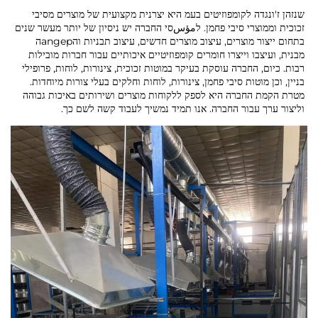
שנזהן ז'ונגדה לקומפוזיטים בעמ היא יצרנית מקצועית של מוצרים מסיבי
זכוכית וממוצרי סיבי פחמן. לمؤسסי החברה יש ניסיון של יותר מעשר שנים
בתחום ייצור מוצרים, עיצוב מוצרים חדשים, עיצוב תבניות והangepה
מבנית, ועיצבו וייצרו חומרים קומפוזיטיים איכותיים עבור חברות מובילות
רבות. כיום, החברה עוסקת בעיקר במוטות זכוכית, צינורות, לוחות, פרופילי
בניין, וכן מוטות סיבי פחמן, צינורות, לוחות וחלקים בעלי צורות מיוחדות.
מטרת הקמת החברה היא לספק ללקוחות מוצרים ושירותים באיכות גבוהה
וליצור ערך עבור החברה. אנו תמיד נמשיך לעבוד קשה לשם כך.