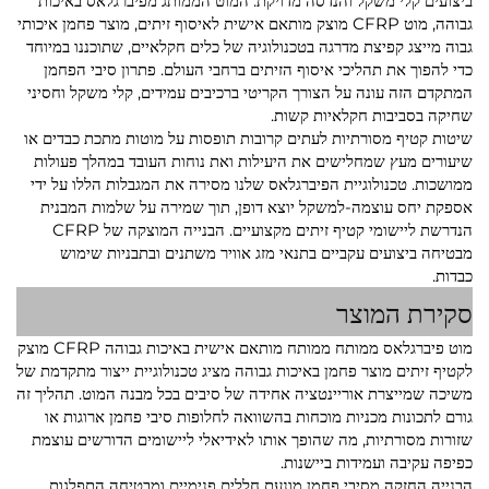
ביצועים קלי משקל והנדסה מדויקת. המוט הממותג מפיברגלאס באיכות
גבוהה, מוט CFRP מוצק מותאם אישית לאיסוף זיתים, מוצר פחמן איכותי
גבוה מייצג קפיצת מדרגה בטכנולוגיה של כלים חקלאיים, שתוכננו במיוחד
כדי להפוך את תהליכי איסוף הזיתים ברחבי העולם. פתרון סיבי הפחמן
המתקדם הזה עונה על הצורך הקריטי ברכיבים עמידים, קלי משקל וחסיני
שחיקה בסביבות חקלאיות קשות.
שיטות קטיף מסורתיות לעתים קרובות תופסות על מוטות מתכת כבדים או
שיעורים מעץ שמחלישים את היעילות ואת נוחות העובד במהלך פעולות
ממושכות. טכנולוגיית הפיברגלאס שלנו מסירה את המגבלות הללו על ידי
אספקת יחס עוצמה-למשקל יוצא דופן, תוך שמירה על שלמות המבנית
הנדרשת ליישומי קטיף זיתים מקצועיים. הבנייה המוצקה של CFRP
מבטיחה ביצועים עקביים בתנאי מזג אוויר משתנים ובתבניות שימוש
כבדות.
סקירת המוצר
מוט פיברגלאס ממותח ממותח מותאם אישית באיכות גבוהה CFRP מוצק
לקטיף זיתים מוצר פחמן באיכות גבוהה מציג טכנולוגיית ייצור מתקדמת של
משיכה שמייצרת אוריינטציה אחידה של סיבים בכל מבנה המוט. תהליך זה
גורם לתכונות מכניות מוכחות בהשוואה לחלופות סיבי פחמן ארוגות או
שזורות מסורתיות, מה שהופך אותו לאידיאלי ליישומים הדורשים עוצמת
כפיפה עקיבה ועמידות ביישנות.
הבנייה החזקה מסיבי פחמן מונעת חללים פנימיים ומבטיחה התפלגות