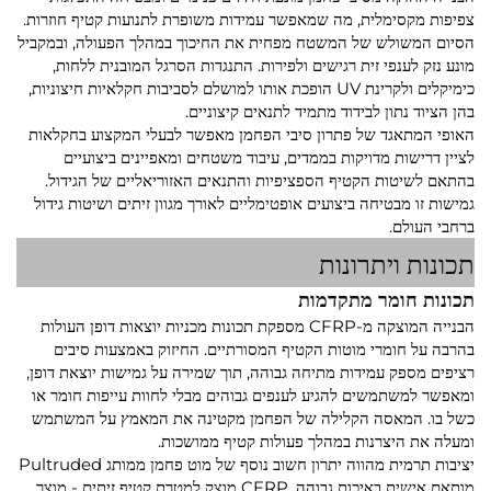
צפיפות מקסימלית, מה שמאפשר עמידות משופרת לתנועות קטיף חוזרות.
הסיום המשולש של המשטח מפחית את החיכוך במהלך הפעולה, ובמקביל
מונע נזק לענפי זית רגישים ולפירות. התנגדות הסרגל המובנית ללחות,
כימיקלים ולקרינת UV הופכת אותו למושלם לסביבות חקלאיות חיצוניות,
בהן הציוד נתון לבידוד מתמיד לתנאים קיצוניים.
האופי המתאגד של פתרון סיבי הפחמן מאפשר לבעלי המקצוע בחקלאות
לציין דרישות מדויקות בממדים, עיבוד משטחים ומאפיינים ביצועיים
בהתאם לשיטות הקטיף הספציפיות והתנאים האזוריאליים של הגידול.
גמישות זו מבטיחה ביצועים אופטימליים לאורך מגוון זיתים ושיטות גידול
ברחבי העולם.
תכונות ויתרונות
תכונות חומר מתקדמות
הבנייה המוצקה מ-CFRP מספקת תכונות מכניות יוצאות דופן העולות
בהרבה על חומרי מוטות הקטיף המסורתיים. החיזוק באמצעות סיבים
רציפים מספק עמידות מתיחה גבוהה, תוך שמירה על גמישות יוצאת דופן,
ומאפשר למשתמשים להגיע לענפים גבוהים מבלי לחוות עייפות חומר או
כשל בו. המאסה הקלילה של הפחמן מקטינה את המאמץ על המשתמש
ומעלה את היצרנות במהלך פעולות קטיף ממושכות.
יציבות תרמית מהווה יתרון חשוב נוסף של מוט פחמן ממותג Pultruded
מותאם אישית באיכות גבוהה, CFRP מוצק למטרת קטיף זיתים - מוצר