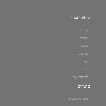
קישור מהיר
דף הבית
מוצרים
התקנה
אודותינו
חֲדָשִים
בלוג
לְהִתְחַבֵּר אֵלֵינוּ
מוצרים
מוצר סיבי זכוכית