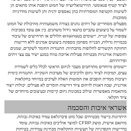
לציוד קטיף פנאומטי. הווירטואליזציה של המוט הופכת אותו מתאים הן
לשיטות הקטיפה המסורתיות בהן נאספים ידנית והן לשיטות מודרניות
ממוכנות.
מפעלים מסחריים של זיתים נהנים בצורה משמעותית מהיכולת של המוט
לשמור על ביצועים עקביים בתנאי גידול משתנים. בין אם עובד בסביבות
צפופות של קנייה, יישומים בטerrains תלולים או תרחישים של עיבוד
בכמויות גדולות, הבנייה מפחמן מספקת ביצועים אמינים ללא דרישות
תחזוקה הקשורים לחלופות מתכתיות. התנגדות החומר לשקדים, שמנים
וחומצות אורגניות מבטיחה פעילות ארוכת טווח במגע ישיר עם עצי זיתים
ופירותיהם.
יישומים מיוחדים מתרחבים מעבר לגיזום הראשי לכלל כלים לשמירת
עצים, תמיכות לציוד גיזום ולרכיבים של מערכות השקייה. התנגדות כימית
ויציבות ממדית הופכים את המוטות האלה לערכים במיוחד בחקלאות
אורגנית, שבה דאגות לזיהום ציוד דורשות חומרים לא פעילים. יכולות ייצור
מותאמות מאפשרות שילוב במכונות גיזום קיימות ובעיצובים מיוחדים של
ציוד חקלאי.
אשראי איכות והסכמה
היתרונות בייצור מבטיחים שכל מוט פיברגלאס עמיד באיכות גבוהה,
מותאם אישית, מוצק CFRP למוצר אוליבים באיכות גבוהה, עומד
בדרישות הקפדניות של תעשיות החקלאות מבחינת עמידות, בטיחות