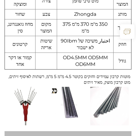
מוט סיבי פחמן
צורה
המוצר
ומוצקה
מותג
Zhongda
צבע
שחור
350 מ"מ 370 מ"מ 375
מקום
מחוז גואנגדונג,
אורך
מ"מ
המוצר
סין
اختبار משיכה של 90Ibm
שיטות
חוזק
קרטונים
לא ישבור
אריזה
OD4.5MM OD5MM
קמור או דקר
גודל
OD6MM
אחד
מוטות קרבון עמידים וחזקים בקוטר 4.5 מ"מ 5 מ"מ, רשתות לאיסוף זיתים,
מוט קרבון מוצק, מאיר זיתים