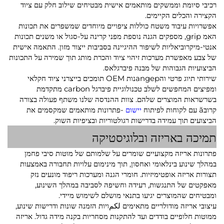
רכיבי סיומת וממשקים מותאמים אישית מבטיחים שילוב חלק עם ציוד
הקצירה והכלים הקיימים.
אפשרויות עיבוד משטח כוללות ציפויים מיוחדים שמשפרים את תכונות
האמ grip, מספקים הגנה נוספת מפני קרינה על-סגול או משנים תכונות
אנטי-מיקרוביאליות לשיפור ההיגיינה בסביבות ייצור מזון. התאמה אישית
של צבע מאפשרת מערכות זיהוי ציוד והכרת מותג תוך שמירה על התכונות
הביצועיות הגבוהות של מבנה פיברגלאס.
שירותי תיוג פרטי והangepנות OEM תומכים בייצרני ציוד חקלאי
ומפיצים המחפשים לשלב טכנולוגיית פיברגל carbon מתקדמת
בשרשראות המוצרים שלהם. צוות ההנדסה שלנו משתף פעולה בצורה
קרובă עם לקוחות לפיתוח
יישום
-פתרונות מותאמים שמקסמים את
הביצועים תוך עמידה בדרישות רגולטוריות ובציפיות השוק.
תמיכה באריזה ובלוגיסטיקה
פתרונות אריזה מקצועיים שומרים על שלמותם של מוטות סיבי פחמן
במהלך שינוע בינלאומי ואחסון, תוך מינימום עלויות תחבורה באמצעות
תצורות אריזה אופטימיזיות. חומרי הגנה ומערכות ריפוד מונעים נזק
מאפקטים של התנגשות, רעידה וחשיפה לסביבה במהלך השינוע,
ומבטיחים שהמוצרים יגיעו בתנאי מושלם לשימוש מיידי.
עיצובי אריזה מודולריים מתאימים لكمויות הזמנה שונות ודרישות שינוע,
ממוטות חלופיים בודדים ועד להתקנות מסחריות בקנה מידה גדול. אריזה