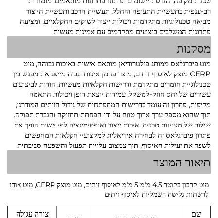
טכנית מקיפה, הנדסת יישומים ופיתוח פתרונות מותאמים. מומחיות
רב-ענפית בתעשיית התעופה והחלל, תעשיית הרכב ותעשיית הייצור
מביאה טכנולוגיות מתקדמות ויכולות ייצור לשוקים החקלאיים, ומציעה
פתרונות המשלבים ביצועים מתקדמים עם אמינות מעשית.
מסקנות
מוט פיברגלאס ממותג פולטרודיאן מותאם אישית באיכות גבוהה, מוט
CFRP מוצק לאיסוף זיתים, מוצר פחמן איכותי גבוה מייצג את מפגש בין
טכנולוגיית חומרים מתקדמת ודרישות חקלאיות מעשיות. הודות לביצועים
עשירים של יחס חוזק-למשקל, עמידות יוצאת דופן ויכולות התאמה
מקיפות, פתרון זה עומד בדרישות המתפתחות של גידול הזיתים המודרני,
תוך שהוא מספק ערך ארוך טווח על ידי הפחתת תחזוקה והגברת תפוקה.
שילוב של מצוינות טכנית, איכות ייצור ואופטימיזציה לפי יישום הופך את
פתרון פיברגלאס זה לבחירה אידיאלית למקצועיי חקלאות המחפשים
לשפר את יעילות האיסוף, תוך צמצום עלויות תפעול והשפעה סביבתית.
תיאור המוצר
מוט קרבון בקוטר 4.5 מ"מ 5 מ"מ לאיסוף זיתים, מוט מוצק CFRP, מוט אוחז
לרשתות גלישה חשמליות לאיסוף זיתים
שם
צורה עגולה