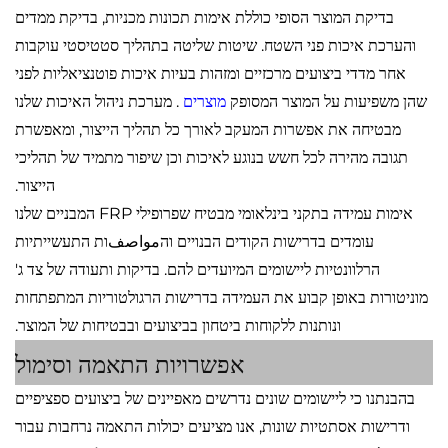
בדיקת המוצר הסופי כוללת אימות תכונות מכניות, בדיקת ממדים
והערכת איכות פני השטח. שיטות שליטה בתהליך סטטיסטי עוקבות
אחר מדדי ביצועים מרכזיים ומזהות בעיות איכות פוטנציאליות לפני
שהן משפיעות על המוצר המסופק
מוצרים
. מערכת ניהול האיכות שלנו
מבטיחה את אפשרות המעקב לאורך כל תהליך הייצור, ומאפשרת
תגובה מהירה לכל חשש בנוגע לאיכות וכן שיפור מתמיד של תהליכי
הייצור.
אימות עמידה בתקני בינלאומי מבטיח שפרופילי FRP המבניים שלנו
עומדים בדרישות הקודים הבנויים והمواصفות התעשייתיות
הרלוונטיות ליישומים המיועדים להם. בדיקות ותעודה של צד ג'
מוניטורות באופן קבוע את העמידה בדרישות הרגולטוריות המתפתחות
ונותנות ללקוחות ביטחון בביצועים ובבטיחות של המוצר.
אפשרויות התאמה וסימול
בהבנתנו כי ליישומים שונים נדרשים מאפיינים של ביצועים ספציפיים
ודרישות אסתטיות שונות, אנו מציעים יכולות התאמה נרחבות עבור