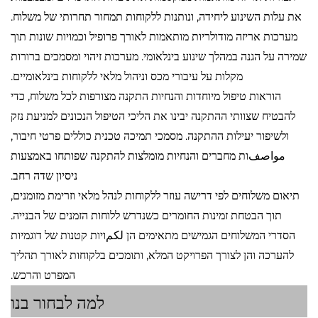
את עלות השינוע ליחידה, ונותנות ללקוחות תמחור תחרותי של משלוח.
מערכות אריזה מודולריות מותאמות לאורך פרופיל וכמויות שונות תוך
שמירה על הגנה במהלך שינוע בינלאומי. מערכות זיהוי ומסמכים ברורות
מקלות על עיבורי מכס וניהול מלאי ללקוחות בינלאומיים.
הוראות טיפול מיוחדות והנחיות התקנה מצורפות לכל משלוח, כדי
להבטיח שצוותי ההתקנה יבינו את הליכי הטיפול הנכונים למניעת נזק
ולשיפור יעילות ההתקנה. מסמכי תמיכה טכנית כוללים פרטי חיבור,
مواصفות מחברים והנחיות מומלצות להתקנה שפותחו באמצעות
ניסיון שדה רחב.
תיאום משלוחים לפי דרישה עוזר ללקוחות לנהל מלאי וזרימת מזומנים,
תוך הבטחת זמינות החומרים כשנדרש ללוחות הזמנים של הבנייה.
הסדרי המשלוחים הגמישים מתאימים הן لكمויות קטנות של דוגמיות
להערכה והן לצורך הפרויקט המלא, ותומכים בלקוחות לאורך תהליך
המפרט והרכש.
למה לבחור בנו