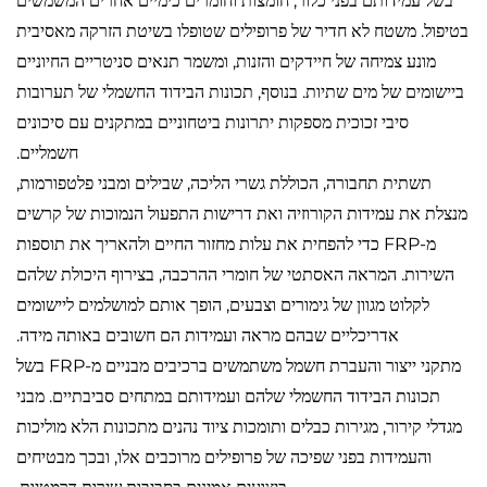
בשל עמידותם בפני כלור, חומצות וחומרים כימיים אחרים המשמשים
בטיפול. משטח לא חדיר של פרופילים שטופלו בשיטת הזרקה מאסיבית
מונע צמיחה של חיידקים והזנות, ומשמר תנאים סניטריים החיוניים
ביישומים של מים שתיות. בנוסף, תכונות הבידוד החשמלי של תערובות
סיבי זכוכית מספקות יתרונות ביטחוניים במתקנים עם סיכונים
חשמליים.
תשתית תחבורה, הכוללת גשרי הליכה, שבילים ומבני פלטפורמות,
מנצלת את עמידות הקורוזיה ואת דרישות התפעול הנמוכות של קרשים
מ-FRP כדי להפחית את עלות מחזור החיים ולהאריך את תוספות
השירות. המראה האסתטי של חומרי ההרכבה, בצירוף היכולת שלהם
לקלוט מגוון של גימורים וצבעים, הופך אותם למושלמים ליישומים
אדריכליים שבהם מראה ועמידות הם חשובים באותה מידה.
מתקני ייצור והעברת חשמל משתמשים ברכיבים מבניים מ-FRP בשל
תכונות הבידוד החשמלי שלהם ועמידותם במתחים סביבתיים. מבני
מגדלי קירור, מגירות כבלים ותומכות ציוד נהנים מתכונות הלא מוליכות
והעמידות בפני שפיכה של פרופילים מרוכבים אלו, ובכך מבטיחים