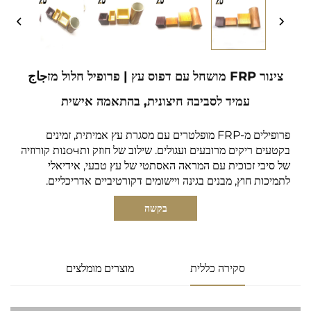
צינור FRP מושחל עם דפוס עץ | פרופיל חלול מזجاج
עמיד לסביבה חיצונית, בהתאמה אישית
פרופילים מ-FRP מופלטרים עם מסגרת עץ אמיתית, זמינים
בקטעים ריקים מרובעים ועגולים. שילוב של חוזק ותочנות קורוזיה
של סיבי זכוכית עם המראה האסתטי של עץ טבעי, אידיאלי
לתמיכות חוץ, מבנים בגינה ויישומים דקורטיביים אדריכליים.
בקשה
סקירה כללית
מוצרים מומלצים