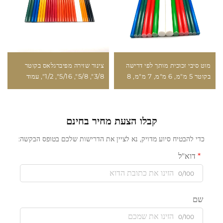
מוט סיבי זכוכית מותך לפי דרישה
צינור שזירה מפיברגלאס בקוטר
בקוטר 5 מ"מ, 6 מ"מ, 7 מ"מ, 8
3/8", 5/8", 5/16", 1/2", עמוד
מ"מ, עם רזין אפוקסי/ויניל, למטרות
תמיכה לעץ עם ציפוי פוליאסטר,
חקלאות
עמיד עד 20 שנה או יותר
קבלו הצעת מחיר בחינם
כדי להבטיח סיוע מדויק, נא לציין את הדרישות שלכם בטופס הבקשה:
דוא"ל
0/100
שם
0/100