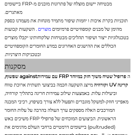
מבטיחה יישום מוצלח של פתרונות מובנים מ-FRP ביישומים
מאתגרים.
תוכניות בקרת איכות ו יוזמות שיפור מתמיד מונחות את מעמדנו כספק
מהימן של מבנים קומפוזיטיים פרמיומים
מוצרים
. השקעות קבועות
בטכנולוגיות ייצור ושיפור תהליכים מבטיחות שלקוחותינו יקבלו מוצרים
הכוללים את ההישגים האחרונים במדע החומרים הקומפוזיטיים
ובטכניקות היצרניות.
מסקנות
ה
פרופיל שטיח משוך חזק במיוחד FRP עם עמידותagainst שפשוף,
קרינה UV וקורוזיה
מייצג השקעה חכמה בביצועי תשתית ארוכת טווח
וביעילות עלות. באמצעות שילוב עמידות חריגה בתהליך קורוזיה,
מאפייני חוזק-למשקל מוגברים ותפעול ללא צורך בשיפוץ, רכיבי המבנה
המורכבים האלה מספקים ערך העולה בהרבה על עלות החומר
הראשונית. הביצועים המוכחים של פרופילי FRP משיכים באש
(pultruded) ביישומים דרמטיים ברחבי העולם מדגימים את