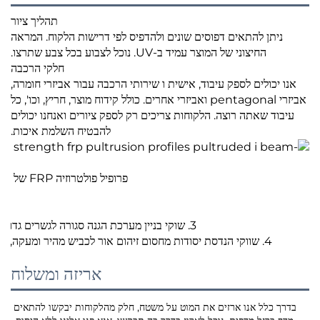
תהליך ציור
ניתן להתאים דפוסים שונים ולהדפיס לפי דרישות הלקוח. המראה
החיצוני של המוצר עמיד ב-UV. נוכל לצבוע בכל צבע שתרצו.
חלקי הרכבה
אנו יכולים לספק עיבוד, אישית ו שירותי הרכבה עבור אביזרי חומרה,
אביזרי pentagonal ואביזרי אחרים. כולל קידוח מוצר, חריץ, וכו', כל
עיבוד שאתה רוצה. הלקוחות צריכים רק לספק ציורים ואנחנו יכולים
להבטיח השלמת איכות.
פרופיל פולטרוזיה FRP של סיבי זכוכית מרוכבים עמידים במיוחד, פרופילים מפולטרוד GRP, קרן H
2. שווקי אנטי-קורוזיה כימית מעקה, צינור לחץ תת-קרקעי, מדרגות, וכו'
3. שוקי בניין מערכת הגנה סגורה לגשרים גדולים, מבנה בית נייד, פלטפורמת עבודה, מסגרת חלון, דף חלון ורכיביו, וכו'
4. שווקי הנדסת יסודות מחסום זיהום אור לכביש מהיר ומעקה, עמוד תאורה, טיפול במים, תושבת לטוריית קירור תעשייתית גדולה, וכו'
אריזה ומשלוח
בדרך כלל אנו ארזים את המוט על משטח, חלק מהלקוחות יבקשו להתאים