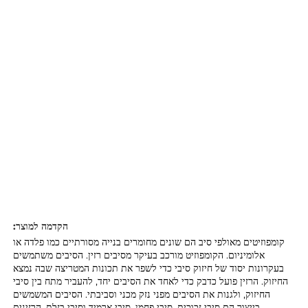
הקדמה למוצר:
קומפוזיטים מאולפי סיב הם שונים מחומרים בנייה מסורתיים כמו פלדה או
אלומיניום. הקומפוזיט מורכב בעיקר מסיבים רזין. הסיבים משתמשים
בעקרונות יסוד של חיזוק סיבי כדי לשפר את תכונות המטריצה שבה נמצא
החיזוק. הרזין פועל כדבק כדי לאחד את הסיבים יחד, להעביר מתח בין סיבי
החיזוק, ולגנות את הסיבים מפני נזק מכני וסביבתי. הסיבים המשמשים
בייצור הם סיבי זכוכית, סיבי פחמן, סיבי ארמיד וסיבי בזלת. הרזינים