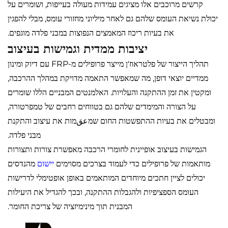
קרשים מרוכבים אלו מציגים עמידות מעולה בעייפות, ושומרים על
יכולת נשיאת העומס שלהם גם לאחר מיליוני מחזורי עומס, מבלי להפגין
את בעיות ריכוז המאמצים הנפוצות במבני פלדה מוגפים.
יציבות ממדית וגמישות בעיצוב
תהליך הייצור של פלטראוז'ן מייצר פרופילים מ-FRP עם דיוק ומינון
ממדיים יוצאי דופן, מה שמאפשר התאמה מדויקת במהלך ההרכבה,
ומקטין את זמן ההתקנה והעלויות. האלמנטים המבניים הללו שומרים
על הצורה והמימדים שלהם גם בטווחים רחבים של טמפרטורה,
ומבטלים את בעיות ההתפשטות החום שמعقמות את עיצוב והתקנת
מבני פלדה.
הגמישות בעיצוב אופיינית לחומרי הרכבה מאפשרת צורות ותצורות
מותאמות של פרופילים כדי לעמוד בצרכים מסוימים
יישום
מהנדסים
יכולים לציין חתכים מיוחדים המותאמים באופן אופטימלי לדרישות
העומס הספציפיות ולהגבלות ההתקנה, ובכך להגדיל את היעילות
המבנית תוך מינימיזציה של צריכת החומר.