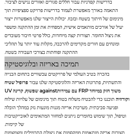
בדרישות קפדניות עבור חללים סגורים ואזורים נגישים לציבור.
התאמה באורך מאפשרת לעמוד בדרישות פרויקט ספציפיות תוך
מינימום של חיתוך בשטח ובזבוז. יכולות הייצור שלנו מאפשרות ייצור
יעיל של אורכים מותאמים אישית, המפחית את זמן ההתקנה ומשפר
את ניצול החומר. תצורות קצה מיוחדות, כולל פרטי חיבור מעובדים
ומונחים עם חורים מקדימים להרכבה, מקלות עוד יותר על תהליכי
ההתקנה ופוחתות בצורכי העבודה בשטח.
תמיכה באריזה ובלוגיסטיקה
בהכרה בטיב העולמי של פרויקטים עכשוויים בתחום הבנייה
והתשתיות, פתרונות האריזה והלוגיסטיקה שלנו עבור
פרופיל שטיח
משוך חזק במיוחד FRP עם עמידותagainst שפשוף, קרינה UV
וקורוזיה
תוכננו כדי להבטיח משלוח בטוח תוך מינימום של עלויות שילוח
ופגיעה סביבתית. מערכות אריזה מגנות מונעות נזק במהלך הובלה
וטיפול, תוך שימוש בחומרים ניתנים למחזור המתאימים לאובייקטיבות
של קיימות.
תצורות אריזה מותאמות ממקסמות את ניצולת התרמילים ומצמצמות