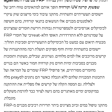
המגוון של
פרופיל שטיח משוך חזק במיוחד FRP עם עמידותagainst
שפשוף, קרינה UV וקורוזיה
הופך אותם למתאימים טווח רחב של
יישומים תעשייתיים ותשתיות. מתקני עיבוד כימי מייצגים שוק עיקרי
לאלמנטים מבניים אלו הנושאים בתנאי קורוזיה, בהם חשיפה
לכימיקלים אגרסיביים ולטמפרטורות גבוהות דורשת חומרים שמציינים
על שמרנותם ללא התדרדרות. האופי הלא-reatיבי של חומרי FRP
מבטיח תיאום עם כמעט כל הכימיקלים התעשייתיים וסביבות תהליך.
יישומים בתשתיות ימיות וחוף מפיקים תועלת רבה מההתנגדות של
קרשים מרוכבים אלו למים מלוחים. גשרונים, שבילים, מעקות ותומכות
מבניים בסביבות ימיות חווים נזק קורוזיה חמור כאשר הם בנויים
מחומרים מסורתיים, אך פרופילי FRP שומרים על המראה ועל
התכונות המבניות שלהם ללא הגבלה כאשר הם נתונים לסpray מלח
ולצלילה. גם המסה הקלה של קרשים אלו מפליית את ההתקנה
במיקומים ימיים מאתגרים בהם גישה לציוד כבד להרמת משקלים
מוגבלת.
מתקני טיפול במים וביוב מציינים ביתר תדירות רכיבים מבניים מ-FRP