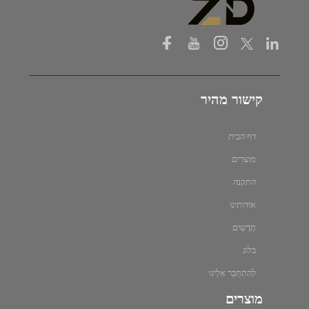
קישור מהיר
דף הבית
מוצרים
התקנה
אודותינו
חֲדָשִים
בלוג
לְהִתְחַבֵּר אֵלֵינוּ
מוצרים