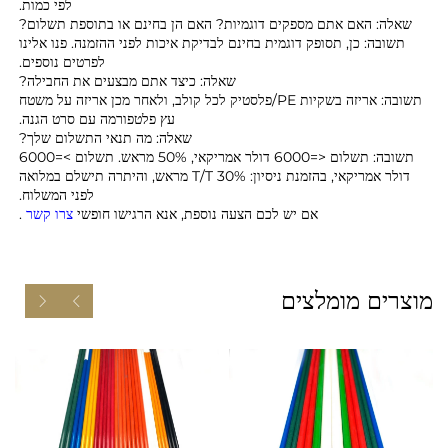
לפי כמות.
שאלה: האם אתם מספקים דוגמיות? האם הן בחינם או בתוספת תשלום?
תשובה: כן, תסופק דוגמית בחינם לבדיקת איכות לפני ההזמנה. פנו אלינו
לפרטים נוספים.
שאלה: כיצד אתם מבצעים את החבילה?
תשובה: אריזה בשקיות PE/פלסטיק לכל קולב, ולאחר מכן אריזה על משטח
עץ פלטפורמה עם סרט הגנה.
שאלה: מה תנאי התשלום שלך?
תשובה: תשלום <=6000 דולר אמריקאי, 50% מראש. תשלום >=6000
דולר אמריקאי, בהזמנת ניסיון: 30% T/T מראש, והיתרה תישלם במלואה
לפני המשלוח.
אם יש לכם הצעה נוספת, אנא הרגישו חופשי
צרו קשר
.
מוצרים מומלצים