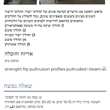
בראש וראשון אנו מייצרים חמישה סוגים של תהליכי ייצור: תהליכי הייצור
השונים מציגים ביצועים ומאפיינים שונים; נוכל להמליץ על תהליכים
מתאימים בהתאם לדרישות ולצרכים השונים של הלקוחות;
1) תהליך יציקה על-ידי משיכה (פאלטראוז'ן)
2) תהליך סיבוב
3) תהליך ייצור תבניות
4) תהליך סיבוב
5) תהליך אוטוקלב
אריזה והובלה
שיפוט בים
שאלה נפוצה
ש: כמה זמן לוקח לך לספק?
תשובה: בדרך כלל זה 10-15 ימים. או 20-25 ימים לאחסנית אם הסחורה
אינה במלאי, בהתאם لكمיות.