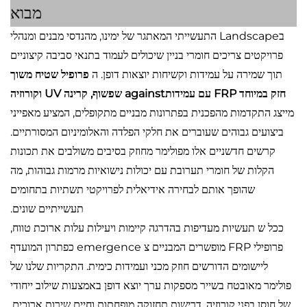
מבוא
בLandscape התעשייתי המאתגר של ימינו, מהנדסי מבנים ומנהלי
פרויקטים צריכים חומרי בניין שיכולים לעמוד בתנאי סביבה קיצוניים
תוך שמירה על עמידות וקשיחות יוצאות דופן. ה
פרופיל שטיח משוך
חזק במיוחד FRP עם עמידותagainst שפשוף, קרינה UV וקורוזיה
מייצג התקדמות מהפכנית בפתרונות מבניים מתקופלים, המציע מאפייני
ביצועים גבוהים שעוברים את חלקי הפלדה והאלומיניום המסורתיים.
קרשים חדשניים אלו מפולימר מחוזק בסיבים משולבים את תכונות
הקלות של חומרי תערובת עם יכולות נישואיות מרמות גבוהות, מה
שהופך אותם לבחירה אידיאלית לפרויקטי תשתיות בתחומים
תעשייתיים שונים.
ככל ש תעשיות מעדיפות בהדרגה קיימות ויעילות עלות ארוכת טווח,
פרופילי FRP מופשרים המבניים צ emergence כפתרון המועדף
ליישומים הדורשים חוזק מכני ועמידות כימית. התקריות שלנו של
פולימר מאובטח בשייר מספקות ערך יוצא דופן באמצעות שילוב ייחודי
של חוסן בפני קורוזיה, דרישות תחזוקה מופחתות וחיים שירות ארוכים,