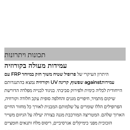
תכונות ויתרונות
עמידות מעולה בקורוזיה
היתרון העיקרי של
פרופיל שטיח משוך חזק במיוחד FRP עם
עמידותagainst שפשוף, קרינה UV וקורוזיה
נמצא בהתנגדותם
הייחודית לבליה כימית ולפירוק סביבתי. בניגוד לבנייה מפלדה הדורשת
שיקום מתמיד, חיפויים מגנים והחלפה סופית עקב חלודה וקורוזיה,
הפרופילים הללו שומרים על שלמותם המבנית לאורך כל מחזור החיים
הארוך שלהם. המטריצה המורכבת מגנה בצורה יעילה על הגיזום משייר
הזכוכית מפני כימיקלים אגרסיביים, ריסוס מלח ותנאים חומציים