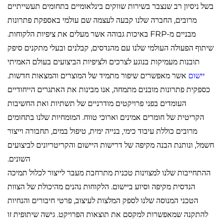
בשל ניסיון רב שנצבר בשירות שווקים בינלאומיים בתחומים תעשייתיים
מרובים, החברה שלנו קבעה לעצמה שם עולמי באספקת פתרונות
מבניים מ-FRP באיכות גבוהה אשר מעלים את ציפיות הלקוחות.
שיתוף הפעולה העולמי שלנו עם מהנדסים, קבלנים ובעלי מתקנים סיפק
תובנות מעמיקות בנוגע לצרכים ולציפיות הביצועים בעולם האמיתי
יישום
אשר מאפשרים שיפור מתמיד של המוצרים והמצאות חדשות.
כספקית פתרונות מובנים מתמחה, אנו מבינות את האתגרים הייחודיים
העומדים בפני פרויקטים מודרניים של תשתיות ואת החשיבות
הקריטית של חומרים אמינים וארוכי טווח. המומחיות שלנו בתחומים
מרובים כוללת עיבוד כימי, בנייה ימית, טיפול במים, תחבורה וייצור
חשמל, ונותנת הבנה מקיפה של דרישות היישום והקריטריונים לביצועים
השונים.
ההתחייבות שלנו למצוינות טכנית מתרחבת מעבר לייצור לכלול תמיכה
הנדסית מקיפה וסיוע ביישום. הלקוחות נהנים מהיכולת של הצוות
הטכני המנוסה שלנו לספק המלצות לעיצוב, פרטי חיבורים והנחיות
להתקנה שמאפשרות למקסם את תוצאות הפרויקט. גישה שיתופית זו