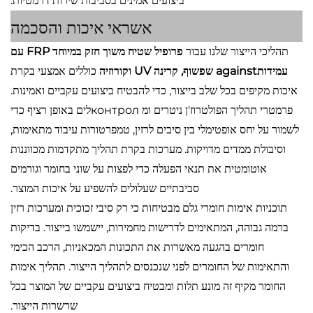
ביצועים אמינים בסביבות שירות דרמטיות.
אשראי איכות והסכמה
תהליכי הייצור שלנו עבור
פרופיל שטיח משוך חזק במיוחד FRP עם
עמידותagainst שפשוף, קרינה UV וקורוזיה
כוללים אמצעי בקרת
איכות מקיפים בכל שלב בייצור, כדי להבטיח ביצועים עקביים ואמינות.
פרמטרי תהליך הפולטרוז'ן ניטרים ומ контролלים באופן רציף כדי
לשמור על יחס אופטימלי בין סיבים לרזין, טמפרטורות עיבוד מתאימות,
וסיבולת ממדים מדויקות. מערכות בקרת תהליך מתקדמות מכווננות
אוטומטית את תנאי הפעלה כדי לפצות על שוני בחומר וגורמים
סביבתיים שעלולים להשפיע על איכות המוצר.
תוכניות אימות חומרי גלם מבטיחות כי רק סיבי זכוכית ומערכות רזין
ברמה גבוהה, המתאימים לדרישות מחמירות, יישמשו בייצור. בדיקות
חומרים בהגעה מאשרות את התכונות המכאניות, הרכב הכימי
והתאימות של החומרים לפני שנכנסים לתהליך הייצור. תהליך אימות
החומר מקיף זה מונע תלות ומבטיח ביצועים עקביים של המוצר בכל
שרשרות הייצור.