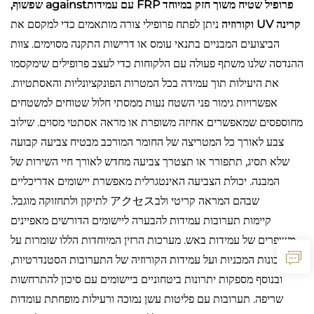
פרופיל שטיח משוך חזק במיוחד FRP עם עמידותagainst שפשוף,
קרינה UV וקורוזיה
ניתן לפתח פרופילי צורה מותאמים כדי למקסם את
הביצועים המבניים בתנאי עומס או דרישות התקנה מסוימים. צוות
ההנדסה שלנו משתף פעולה עם הלקוחות כדי לעצב פרופילים שימקסמו
את היעילות תוך עמידה בכל המטרות הפונקציונליות והאסתטיות.
אפשרויות גימור פני השטח נעות ממסתי חלול שטוחים למשטחים
מחוספסים שמאפשרים אחיזה משופרת או מראה אסתטי מסוים. שילוב
צבע לאורך כל המטריצה של החומר המורכב מבטיח צביעה קבועה
שלא תסיג, תתפורר או תצטרך צביעה מחדש לאורך חיי השירות של
המבנה. יכולת הצביעה האינטגרלית מאפשרת יישומים אדריכליים
שבהם המראה קריטי ולבアクセス לתיקון ולתחזוקה מוגבל.
קיימות תערובות עמידות להבערה ליישומים הדורשים מאפיינים
משופרים של עמידות באש. מערכות הרזין המיוחדות הללו שומרות על
התכונות המכניות ועל עמידות הקורוזיה של התערובות הסטנדרטיות,
ובנוסף מספקות יתרונות ביטחוניים ביישומים עם סיכון להתרחשות
שריפה. תערובות עם פליטות עשן נמוכה ורעילות מופחתת עומדות