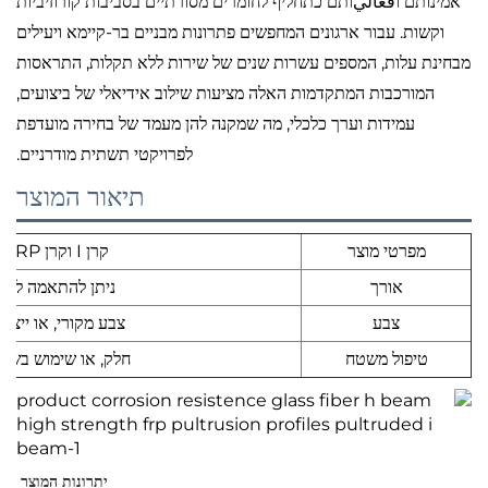
אמינותם וفعاليותם כתחליף לחומרים מסורתיים בסביבות קורוזיביות
וקשות. עבור ארגונים המחפשים פתרונות מבניים בר-קיימא ויעילים
מבחינת עלות, המספים עשרות שנים של שירות ללא תקלות, התראסות
המורכבות המתקדמות האלה מציעות שילוב אידיאלי של ביצועים,
עמידות וערך כלכלי, מה שמקנה להן מעמד של בחירה מועדפת
לפרויקטי תשתית מודרניים.
תיאור המוצר
מפרטי מוצר
קרן I וקרן H FRP/GRP בעלת חוזק גבוה לחומרי בנייה
אורך
ניתן להתאמה לפי 
צבע
צבע מקורי, או ייצו
טיפול משטח
חלק, או שימוש בשכ
יתרונות המוצר