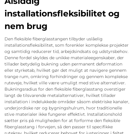
Alsiddig
installationsfleksibilitet og
nem brug
Den fleksible fiberglasstangen tilbyder uslåelig
installationsfleksibilitet, som forenkler komplekse projekter
og samtidig reducerer tid, arbejdsindsats og udstyrsbehov.
Denne fordel skyldes de unikke materialeegenskaber, der
tillader betydelig bukning uden permanent deformation
eller styrketab, hvilket gør det muligt at navigere gennem
trange rum, omkring forhindringer og gennem komplekse
ruteveje, hvilket ville være umuligt med stive alternativer.
Bukningsradius for den fleksible fiberglasstang overstiger
langt de tilsvarende metalalternativer, hvilket tillader
installation i indelukkede områder såsom elektriske kanaler,
underjordiske rør og bygningshulrum, hvor traditionelle
stive materialer ikke fungerer effektivt. Installationshold
sætter pris på muligheden for at forforme den fleksible
fiberglasstang i forvejen, så den passer til specifikke
rutekrav, hvilket reducerer behovet for justeringer i feltet