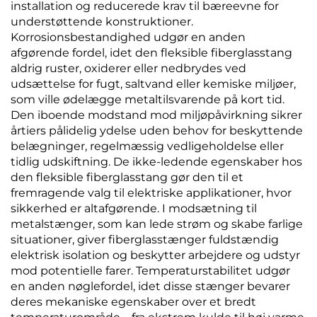
installation og reducerede krav til bæreevne for
understøttende konstruktioner.
Korrosionsbestandighed udgør en anden
afgørende fordel, idet den fleksible fiberglasstang
aldrig ruster, oxiderer eller nedbrydes ved
udsættelse for fugt, saltvand eller kemiske miljøer,
som ville ødelægge metaltilsvarende på kort tid.
Den iboende modstand mod miljøpåvirkning sikrer
årtiers pålidelig ydelse uden behov for beskyttende
belægninger, regelmæssig vedligeholdelse eller
tidlig udskiftning. De ikke-ledende egenskaber hos
den fleksible fiberglasstang gør den til et
fremragende valg til elektriske applikationer, hvor
sikkerhed er altafgørende. I modsætning til
metalstænger, som kan lede strøm og skabe farlige
situationer, giver fiberglasstænger fuldstændig
elektrisk isolation og beskytter arbejdere og udstyr
mod potentielle farer. Temperaturstabilitet udgør
en anden nøglefordel, idet disse stænger bevarer
deres mekaniske egenskaber over et bredt