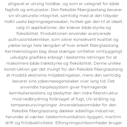
alligevel er utrolig holdbar, og som er velegnet for både
fagfolk og entusiaster. Den fleksible fiberglasstang bevarer
sin strukturelle integritet, samtidig med at den tilbyder
hidtil usete bøjningsegenskaber, hvilket gør den til et ideelt
valg til applikationer, der kræver både styrke og
fleksibilitet. Produktionen anvender avancerede
pultrusionsteknikker, som sikrer konsekvent kvalitet og
ydelse langs hele længden af hver enkelt fiberglasstang.
Kernteknologien bag disse stænger omfatter omhyggeligt
udvalgte glasfibre anbragt i bestemte retninger for at
maksimere både trækstyrke og fleksibilitet. Denne unikke
konstruktion gør det muligt for den fleksible fiberglasstang
at modstå ekstreme miljøbetingelser, mens den samtidig
bevarer sine ydeevnesegenskaber over lang tid. Det
anvendte harpikssystem giver fremragende
kemikalieresistens og beskytter den indre fiberstruktur
mod nedbrydning forårsaget af fugt, UV-stråling og
temperatursvingninger. Anvendelsesområder for den
fleksible fiberglasstang dækker adskillige industrier,
herunder el-værker, telekommunikation, byggeri, maritim
drift og fritidsaktiviteter. Elforsyningsvirksomheder bruger