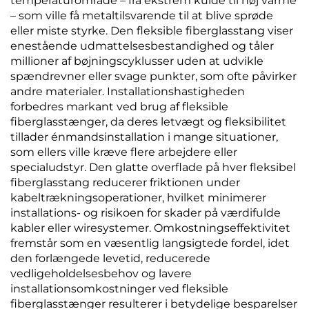
temperaturområde – fra ekstrem kulde til høj varme
– som ville få metaltilsvarende til at blive sprøde
eller miste styrke. Den fleksible fiberglasstang viser
enestående udmattelsesbestandighed og tåler
millioner af bøjningscyklusser uden at udvikle
spændrevner eller svage punkter, som ofte påvirker
andre materialer. Installationshastigheden
forbedres markant ved brug af fleksible
fiberglasstænger, da deres letvægt og fleksibilitet
tillader énmandsinstallation i mange situationer,
som ellers ville kræve flere arbejdere eller
specialudstyr. Den glatte overflade på hver fleksibel
fiberglasstang reducerer friktionen under
kabeltrækningsoperationer, hvilket minimerer
installations- og risikoen for skader på værdifulde
kabler eller wiresystemer. Omkostningseffektivitet
fremstår som en væsentlig langsigtede fordel, idet
den forlængede levetid, reducerede
vedligeholdelsesbehov og lavere
installationsomkostninger ved fleksible
fiberglasstænger resulterer i betydelige besparelser