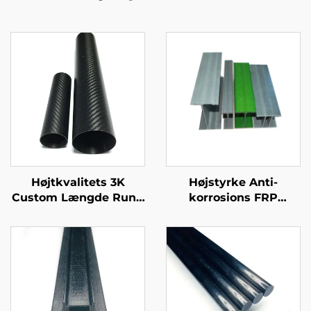
Højtkvalitets 3K
Højstyrke Anti-
Custom Længde Rund
korrosions FRP
Kulfiber Rør Premium
Bjælker Høj kvalitet
Custom Kulfiber Rør
Fiberglas Produkter til
byggeri