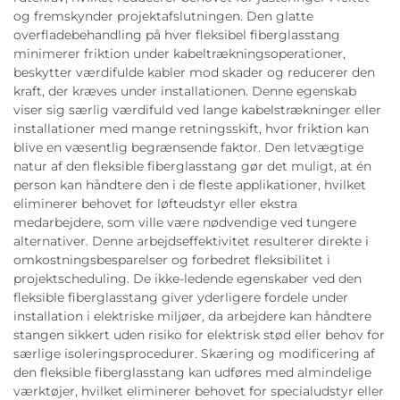
og fremskynder projektafslutningen. Den glatte
overfladebehandling på hver fleksibel fiberglasstang
minimerer friktion under kabeltrækningsoperationer,
beskytter værdifulde kabler mod skader og reducerer den
kraft, der kræves under installationen. Denne egenskab
viser sig særlig værdifuld ved lange kabelstrækninger eller
installationer med mange retningsskift, hvor friktion kan
blive en væsentlig begrænsende faktor. Den letvægtige
natur af den fleksible fiberglasstang gør det muligt, at én
person kan håndtere den i de fleste applikationer, hvilket
eliminerer behovet for løfteudstyr eller ekstra
medarbejdere, som ville være nødvendige ved tungere
alternativer. Denne arbejdseffektivitet resulterer direkte i
omkostningsbesparelser og forbedret fleksibilitet i
projektscheduling. De ikke-ledende egenskaber ved den
fleksible fiberglasstang giver yderligere fordele under
installation i elektriske miljøer, da arbejdere kan håndtere
stangen sikkert uden risiko for elektrisk stød eller behov for
særlige isoleringsprocedurer. Skæring og modificering af
den fleksible fiberglasstang kan udføres med almindelige
værktøjer, hvilket eliminerer behovet for specialudstyr eller