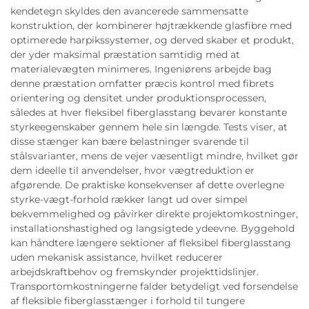
kendetegn skyldes den avancerede sammensatte
konstruktion, der kombinerer højtrækkende glasfibre med
optimerede harpikssystemer, og derved skaber et produkt,
der yder maksimal præstation samtidig med at
materialevægten minimeres. Ingeniørens arbejde bag
denne præstation omfatter præcis kontrol med fibrets
orientering og densitet under produktionsprocessen,
således at hver fleksibel fiberglasstang bevarer konstante
styrkeegenskaber gennem hele sin længde. Tests viser, at
disse stænger kan bære belastninger svarende til
stålsvarianter, mens de vejer væsentligt mindre, hvilket gør
dem ideelle til anvendelser, hvor vægtreduktion er
afgørende. De praktiske konsekvenser af dette overlegne
styrke-vægt-forhold rækker langt ud over simpel
bekvemmelighed og påvirker direkte projektomkostninger,
installationshastighed og langsigtede ydeevne. Byggehold
kan håndtere længere sektioner af fleksibel fiberglasstang
uden mekanisk assistance, hvilket reducerer
arbejdskraftbehov og fremskynder projekttidslinjer.
Transportomkostningerne falder betydeligt ved forsendelse
af fleksible fiberglasstænger i forhold til tungere