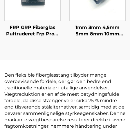
FRP GRP Fiberglas
1mm 3mm 4,5mm
Pultruderet Frp Profil
5mm 8mm 10mm
H- og L-Frp Profiler
11mm 16mm Fleksibel
Vinylharper eller
solid CFRP stang
Polyurethanharper Fra
Kulstof fiber rund
Kina
stang
Den fleksible fiberglasstang tilbyder mange
overbevisende fordele, der gør den bedre end
traditionelle materialer i utallige anvendelser.
Vægtreduktion er en af de mest betydningsfulde
fordele, da disse stænger vejer cirka 75 % mindre
end tilsvarende stålalternativer, samtidig med at de
bevarer sammenlignelige styrkeegenskaber. Denne
markante vægtbesparelse resulterer direkte i lavere
fragtomkostninger, nemmere håndtering under