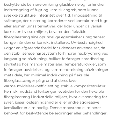
beskyttende barriere omkring glasfiberne og forhindrer
indtrængning af fugt og kemisk angreb, som kunne
svække strukturel integritet over tid. I modsætning til
ståltange, der ruster og korroderer ved kontakt med fugt,
eller aluminiumsalternativer, der lider under galvanisk
korrosion i visse miljøer, bevarer den fleksible
fiberglasstang sine oprindelige egenskaber ubegrænset
længe, når den er korrekt installeret. UV-bestandighed
udgør en afgørende fordel for udendørs anvendelser, da
den stabiliserede harpsystem forhindrer nedbrydning ved
langvarig solpåvirkning, hvilket forårsager sprødhed og
styrketab hos mange materialer. Temperaturcykler, som
forårsager udvidelses- og sammentrækningspåvirkninger i
metaldele, har minimal indvirkning på fleksible
fiberglasstænger på grund af deres lave
varmeudvidelseskoefficient og stabile kompositstruktur.
Kemisk modstand forlænger levetiden for den fleksible
fiberglasstang i industrielle miljøer, hvor eksponering for
syrer, baser, opløsningsmidler eller andre aggressive
kemikalier er almindelig. Denne modstand eliminerer
behovet for beskyttende belægninger eller behandlinger,