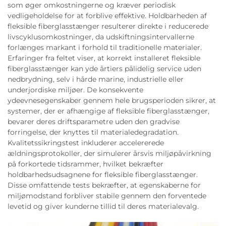
som øger omkostningerne og kræver periodisk
vedligeholdelse for at forblive effektive. Holdbarheden af
fleksible fiberglasstænger resulterer direkte i reducerede
livscyklusomkostninger, da udskiftningsintervallerne
forlænges markant i forhold til traditionelle materialer.
Erfaringer fra feltet viser, at korrekt installeret fleksible
fiberglasstænger kan yde årtiers pålidelig service uden
nedbrydning, selv i hårde marine, industrielle eller
underjordiske miljøer. De konsekvente
ydeevnesegenskaber gennem hele brugsperioden sikrer, at
systemer, der er afhængige af fleksible fiberglasstænger,
bevarer deres driftsparametre uden den gradvise
forringelse, der knyttes til materialedegradation.
Kvalitetssikringstest inkluderer accelererede
ældningsprotokoller, der simulerer årsvis miljøpåvirkning
på forkortede tidsrammer, hvilket bekræfter
holdbarhedsudsagnene for fleksible fiberglasstænger.
Disse omfattende tests bekræfter, at egenskaberne for
miljømodstand forbliver stabile gennem den forventede
levetid og giver kunderne tillid til deres materialevalg.