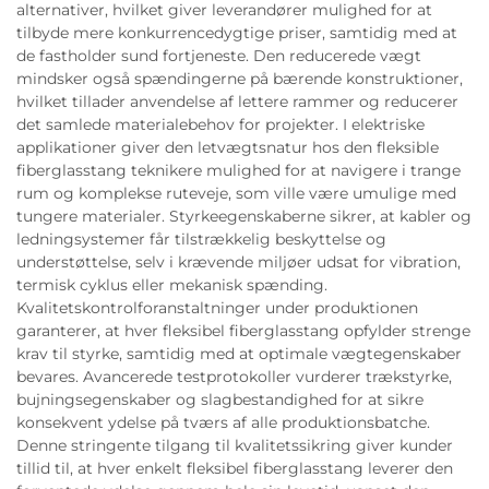
alternativer, hvilket giver leverandører mulighed for at
tilbyde mere konkurrencedygtige priser, samtidig med at
de fastholder sund fortjeneste. Den reducerede vægt
mindsker også spændingerne på bærende konstruktioner,
hvilket tillader anvendelse af lettere rammer og reducerer
det samlede materialebehov for projekter. I elektriske
applikationer giver den letvægtsnatur hos den fleksible
fiberglasstang teknikere mulighed for at navigere i trange
rum og komplekse ruteveje, som ville være umulige med
tungere materialer. Styrkeegenskaberne sikrer, at kabler og
ledningsystemer får tilstrækkelig beskyttelse og
understøttelse, selv i krævende miljøer udsat for vibration,
termisk cyklus eller mekanisk spænding.
Kvalitetskontrolforanstaltninger under produktionen
garanterer, at hver fleksibel fiberglasstang opfylder strenge
krav til styrke, samtidig med at optimale vægtegenskaber
bevares. Avancerede testprotokoller vurderer trækstyrke,
bujningsegenskaber og slagbestandighed for at sikre
konsekvent ydelse på tværs af alle produktionsbatche.
Denne stringente tilgang til kvalitetssikring giver kunder
tillid til, at hver enkelt fleksibel fiberglasstang leverer den