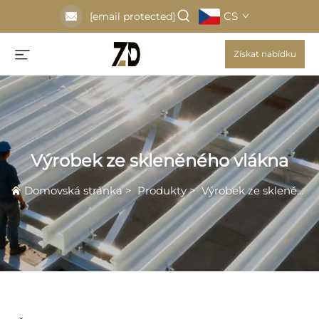
CS
[email protected]
Získat nabídku
Výrobek ze skleněného vlákna
Domovská stránka
>
Produkty
>
Výrobek ze skleněného vlákna