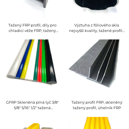
Tažený FRP profil, díly pro
Výztuha z fóliového skla
chladicí věže FRP, tažený
nejvyšší kvality, tažené profily
sklolaminátový profil
FRP, nosník FRP pro stavební
konstrukce
GFRP Skleněná plná tyč 3/8"
Tažený profil FRP, skleněný
5/8" 5/16" 1/2" tažená
tažený profil, úhelník FRP
sklolaminátová kolíková tyč s
povrchem z polyesterové
vlečky