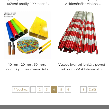
tažené profily FRP tažené
z skleněného vlákna,
FRP nosníky
konstrukční čtvercové trubky,
duté sklolaminátové trubky,
žlutý kompozitní profil ze
skleněného vlákna
10 mm, 20 mm, 30 mm,
Vysoce kvalitní lehká a pevná
odolná pultrudovaná dutá
trubka z FRP sklolaminátu s
trubka ze skleněného vlákna,
hladkým povrchem, odolná
přizpůsobitelný průměr,
proti opotřebení, vhodná pro
nízká cena, flexibilní
silniční značky, stavby a
pultrudované tyče ze
průmysl
...
Předchozí
1
2
3
4
5
6
8
Další
skleněného vlákna