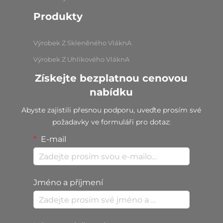
Produkty
Výrobek Z Skleněného VláknA
Výrobek Z Uhlíkového VláknA
Získejte bezplatnou cenovou
nabídku
Abyste zajistili přesnou podporu, uveďte prosím své
požadavky ve formuláři pro dotaz:
E-mail
Jméno a příjmení