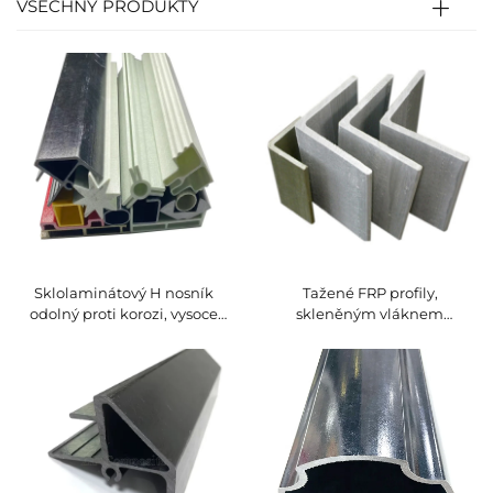
VŠECHNY PRODUKTY
Sklolaminátový H nosník
Tažené FRP profily,
odolný proti korozi, vysoce
skleněným vláknem
pevné FRP tažené profily,
vyztužený polyester, FRP
tažený I nosník
úhelník pro průmyslové
chladicí věže, profil ze
sklolaminátu