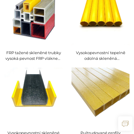
FRP tažené skleněné trubky
Vysokopevnostní tepelně
vysoká pevnost FRP vláknem
odolná skleněná
sklo zesílené taženým FRP
trubka/tyč/trubice
profilem
Vysokopevnostní skleněné
Pultrudované profily