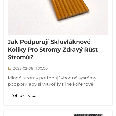
Jak Podporují Sklovláknové
Kolíky Pro Stromy Zdravý Růst
Stromů?
2025-02-06 11:00:00
Mladé stromy potřebují vhodné systémy
podpory, aby si vytvořily silné kořenové
systémy a vyvinuly zdravé růstové vzorce.
Zobrazit více
Tradiční dřevěné kolíky se často rozpadnou
během několika let, čímž zanechají stromy
zranitelné v kritických fázích vývoje.
Sklovláknový...