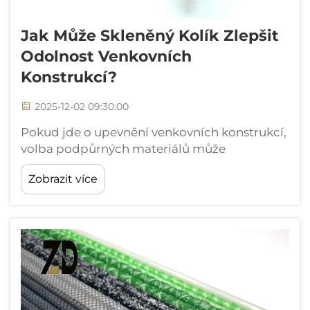
Jak Může Skleněný Kolík Zlepšit
Odolnost Venkovních
Konstrukcí?
2025-12-02 09:30:00
Pokud jde o upevnění venkovních konstrukcí,
volba podpůrných materiálů může
rozhodnout o životnosti a spolehlivosti celé
Zobrazit více
instalace. Dřevěné kolíky a kovové tyče
dominují na trhu již desetiletí, ale revoluční
alternativa – skleněné kolíky – nabízí výrazně
lepší výkon.