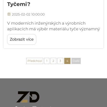
Tyčemi?
2025-02-02 10:00:00
V moderních inženýrských a výrobních
aplikacích má výběr materiálu tyče významný
dopad na výkon, životnost a celkový úspěch
Zobrazit více
projektu. Uhlíková tyč se ukázala jako
revoluční alternativa k tradičním kovovým
řešením...
Předchozí
1
2
3
4
Další