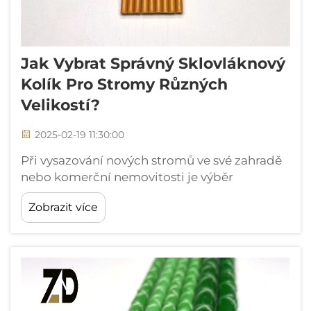
Jak Vybrat Správný Sklovláknový
Kolík Pro Stromy Různých
Velikostí?
2025-02-19 11:30:00
Při vysazování nových stromů ve své zahradě
nebo komerční nemovitosti je výběr
vhodného systému podpory klíčový pro
Zobrazit více
úspěšný růst a dlouhodobé zdraví.
Sklovláknový kolík pro stromy nabízí
výjimečnou odolnost a odolnost vůči
povětrnostním vlivům ve srovnání s...