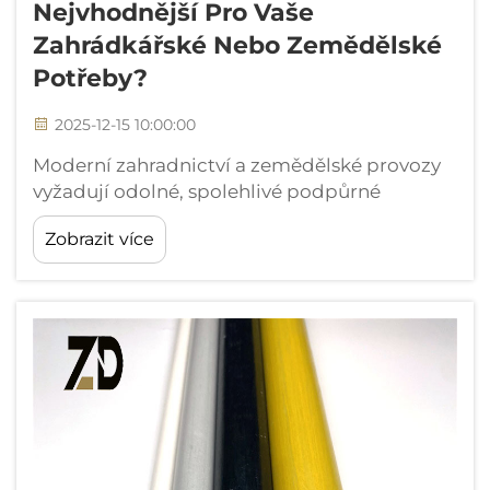
Nejvhodnější Pro Vaše
Zahrádkářské Nebo Zemědělské
Potřeby?
2025-12-15 10:00:00
Moderní zahradnictví a zemědělské provozy
vyžadují odolné, spolehlivé podpůrné
systémy, které odolají nepříznivým
Zobrazit více
povětrnostním podmínkám a zároveň
poskytují dlouhodobou hodnotu. Skleněný
kolík se prosadil jako vyšší alternativa
tradičním dřevěným a kovovým...