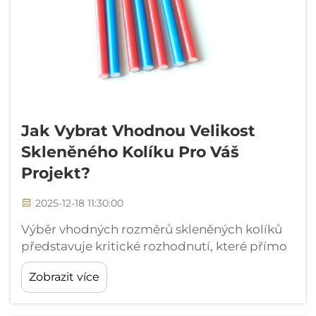
Jak Vybrat Vhodnou Velikost
Skleněného Kolíku Pro Váš
Projekt?
2025-12-18 11:30:00
Výběr vhodných rozměrů skleněných kolíků
představuje kritické rozhodnutí, které přímo
ovlivňuje úspěch projektu v oblastech
Zobrazit více
zemědělství, stavebnictví a zahradnictví.
Odolnost a provozní vlastnosti těchto
vyztužených...