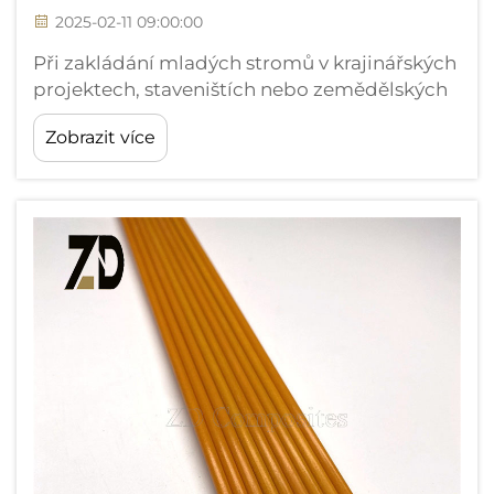
2025-02-11 09:00:00
Při zakládání mladých stromů v krajinářských
projektech, staveništích nebo zemědělských
prostředích je výběr vhodného systému
Zobrazit více
podpory rozhodující pro dlouhodobý úspěch.
Tradiční dřevěné kolíky dominují trhu již
desetiletí, avšak moderní...