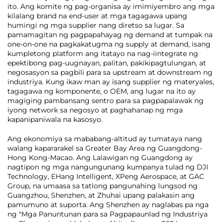
ito. Ang komite ng pag-organisa ay imimiyembro ang mga
kilalang brand na end-user at mga tagagawa upang
humingi ng mga supplier nang diretso sa lugar. Sa
pamamagitan ng pagpapahayag ng demand at tumpak na
one-on-one na pagkakatugma ng supply at demand, isang
kumpletong platform ang itatayo na nag-iintegrate ng
epektibong pag-uugnayan, palitan, pakikipagtulungan, at
negosasyon sa pagbili para sa upstream at downstream ng
industriya. Kung ikaw man ay isang supplier ng materyales,
tagagawa ng komponente, o OEM, ang lugar na ito ay
magiging pambansang sentro para sa pagpapalawak ng
iyong network sa negosyo at paghahanap ng mga
kapanipaniwala na kasosyo.
Ang ekonomiya sa mababang-altitud ay tumataya nang
walang kapararakel sa Greater Bay Area ng Guangdong-
Hong Kong-Macao. Ang Lalawigan ng Guangdong ay
nagtipon ng mga nangungunang kumpanya tulad ng DJI
Technology, EHang Intelligent, XPeng Aerospace, at GAC
Group, na umaasa sa tatlong pangunahing lungsod ng
Guangzhou, Shenzhen, at Zhuhai upang palakasin ang
pamumuno at suporta. Ang Shenzhen ay naglabas pa nga
ng "Mga Panuntunan para sa Pagpapaunlad ng Industriya