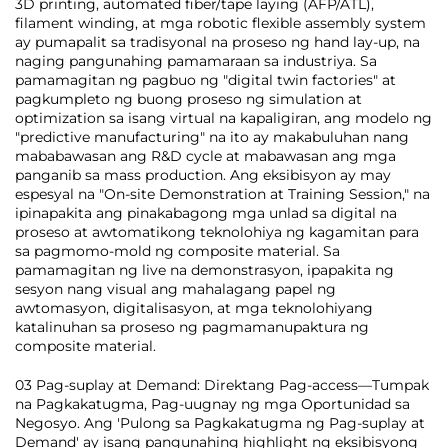
3D printing, automated fiber/tape laying (AFP/ATL),
filament winding, at mga robotic flexible assembly system
ay pumapalit sa tradisyonal na proseso ng hand lay-up, na
naging pangunahing pamamaraan sa industriya. Sa
pamamagitan ng pagbuo ng "digital twin factories" at
pagkumpleto ng buong proseso ng simulation at
optimization sa isang virtual na kapaligiran, ang modelo ng
"predictive manufacturing" na ito ay makabuluhan nang
mababawasan ang R&D cycle at mabawasan ang mga
panganib sa mass production. Ang eksibisyon ay may
espesyal na "On-site Demonstration at Training Session," na
ipinapakita ang pinakabagong mga unlad sa digital na
proseso at awtomatikong teknolohiya ng kagamitan para
sa pagmomo-mold ng composite material. Sa
pamamagitan ng live na demonstrasyon, ipapakita ng
sesyon nang visual ang mahalagang papel ng
awtomasyon, digitalisasyon, at mga teknolohiyang
katalinuhan sa proseso ng pagmamanupaktura ng
composite material.
03 Pag-suplay at Demand: Direktang Pag-access—Tumpak
na Pagkakatugma, Pag-uugnay ng mga Oportunidad sa
Negosyo. Ang 'Pulong sa Pagkakatugma ng Pag-suplay at
Demand' ay isang pangunahing highlight ng eksibisyong