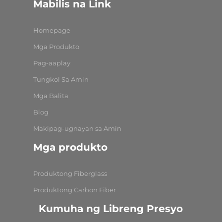
Mabilis na Link
Homepage
Mga Produkto
Pag-aaplay
Tungkol Sa Amin
Mga Balita
Blog
Makipag-ugnayan sa Amin
Mga produkto
Produktong Fiberglass
Produktong Carbon Fiber
Kumuha ng Libreng Presyo