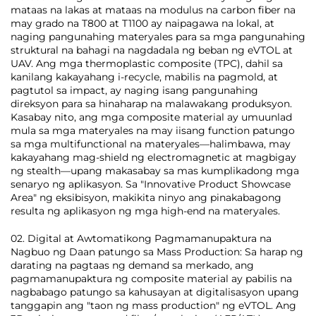
mataas na lakas at mataas na modulus na carbon fiber na
may grado na T800 at T1100 ay naipagawa na lokal, at
naging pangunahing materyales para sa mga pangunahing
struktural na bahagi na nagdadala ng beban ng eVTOL at
UAV. Ang mga thermoplastic composite (TPC), dahil sa
kanilang kakayahang i-recycle, mabilis na pagmold, at
pagtutol sa impact, ay naging isang pangunahing
direksyon para sa hinaharap na malawakang produksyon.
Kasabay nito, ang mga composite material ay umuunlad
mula sa mga materyales na may iisang function patungo
sa mga multifunctional na materyales—halimbawa, may
kakayahang mag-shield ng electromagnetic at magbigay
ng stealth—upang makasabay sa mas kumplikadong mga
senaryo ng aplikasyon. Sa "Innovative Product Showcase
Area" ng eksibisyon, makikita ninyo ang pinakabagong
resulta ng aplikasyon ng mga high-end na materyales.
02. Digital at Awtomatikong Pagmamanupaktura na
Nagbuo ng Daan patungo sa Mass Production: Sa harap ng
darating na pagtaas ng demand sa merkado, ang
pagmamanupaktura ng composite material ay pabilis na
nagbabago patungo sa kahusayan at digitalisasyon upang
tanggapin ang "taon ng mass production" ng eVTOL. Ang