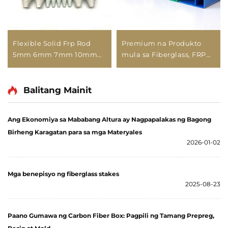
Flexible Solid Frp Rod
Premium na Produkto
5mm 6mm 7mm 10mm
mula sa Fiberglass, FRP
Fiberglass Curtain Rod
Pultruded Profiles
Handle Pole Fiberglass
Rod
Balitang Mainit
Ang Ekonomiya sa Mababang Altura ay Nagpapalakas ng Bagong
Birheng Karagatan para sa mga Materyales
2026-01-02
Mga benepisyo ng fiberglass stakes
2025-08-23
Paano Gumawa ng Carbon Fiber Box: Pagpili ng Tamang Prepreg,