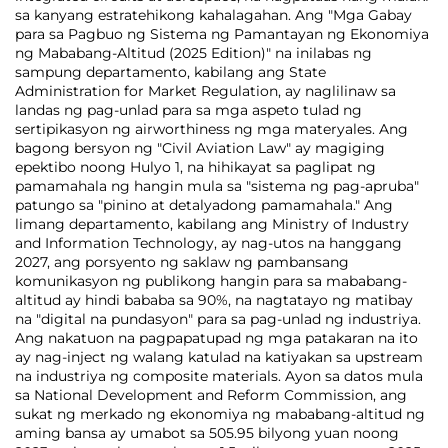
sa kanyang estratehikong kahalagahan. Ang "Mga Gabay
para sa Pagbuo ng Sistema ng Pamantayan ng Ekonomiya
ng Mababang-Altitud (2025 Edition)" na inilabas ng
sampung departamento, kabilang ang State
Administration for Market Regulation, ay naglilinaw sa
landas ng pag-unlad para sa mga aspeto tulad ng
sertipikasyon ng airworthiness ng mga materyales. Ang
bagong bersyon ng "Civil Aviation Law" ay magiging
epektibo noong Hulyo 1, na hihikayat sa paglipat ng
pamamahala ng hangin mula sa "sistema ng pag-apruba"
patungo sa "pinino at detalyadong pamamahala." Ang
limang departamento, kabilang ang Ministry of Industry
and Information Technology, ay nag-utos na hanggang
2027, ang porsyento ng saklaw ng pambansang
komunikasyon ng publikong hangin para sa mababang-
altitud ay hindi bababa sa 90%, na nagtatayo ng matibay
na "digital na pundasyon" para sa pag-unlad ng industriya.
Ang nakatuon na pagpapatupad ng mga patakaran na ito
ay nag-inject ng walang katulad na katiyakan sa upstream
na industriya ng composite materials. Ayon sa datos mula
sa National Development and Reform Commission, ang
sukat ng merkado ng ekonomiya ng mababang-altitud ng
aming bansa ay umabot sa 505.95 bilyong yuan noong