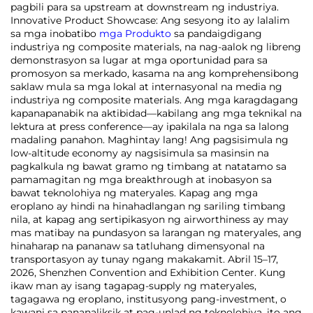
pagbili para sa upstream at downstream ng industriya.
Innovative Product Showcase: Ang sesyong ito ay lalalim
sa mga inobatibo
mga Produkto
sa pandaigdigang
industriya ng composite materials, na nag-aalok ng libreng
demonstrasyon sa lugar at mga oportunidad para sa
promosyon sa merkado, kasama na ang komprehensibong
saklaw mula sa mga lokal at internasyonal na media ng
industriya ng composite materials. Ang mga karagdagang
kapanapanabik na aktibidad—kabilang ang mga teknikal na
lektura at press conference—ay ipakilala na nga sa lalong
madaling panahon. Maghintay lang! Ang pagsisimula ng
low-altitude economy ay nagsisimula sa masinsin na
pagkalkula ng bawat gramo ng timbang at natatamo sa
pamamagitan ng mga breakthrough at inobasyon sa
bawat teknolohiya ng materyales. Kapag ang mga
eroplano ay hindi na hinahadlangan ng sariling timbang
nila, at kapag ang sertipikasyon ng airworthiness ay may
mas matibay na pundasyon sa larangan ng materyales, ang
hinaharap na pananaw sa tatluhang dimensyonal na
transportasyon ay tunay ngang makakamit. Abril 15–17,
2026, Shenzhen Convention and Exhibition Center. Kung
ikaw man ay isang tagapag-supply ng materyales,
tagagawa ng eroplano, institusyong pang-investment, o
kawani sa pananaliksik at pag-unlad ng teknolohiya, ito ang