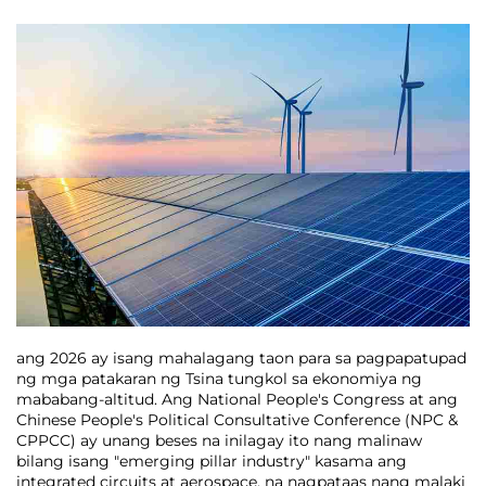
ang 2026 ay isang mahalagang taon para sa pagpapatupad
ng mga patakaran ng Tsina tungkol sa ekonomiya ng
mababang-altitud. Ang National People's Congress at ang
Chinese People's Political Consultative Conference (NPC &
CPPCC) ay unang beses na inilagay ito nang malinaw
bilang isang "emerging pillar industry" kasama ang
integrated circuits at aerospace, na nagpataas nang malaki