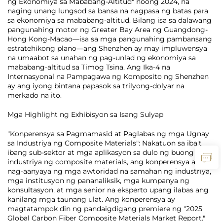
ng Ekonomiya sa Mababang-Altitud" noong 2024, na
naging unang lungsod sa bansa na nagpasa ng batas para
sa ekonomiya sa mababang-altitud. Bilang isa sa dalawang
pangunahing motor ng Greater Bay Area ng Guangdong-
Hong Kong-Macao—isa sa mga pangunahing pambansang
estratehikong plano—ang Shenzhen ay may impluwensya
na umaabot sa unahan ng pag-unlad ng ekonomiya sa
mababang-altitud sa Timog Tsina. Ang Ika-4 na
Internasyonal na Pampagawa ng Komposito ng Shenzhen
ay ang iyong bintana papasok sa trilyong-dolyar na
merkado na ito.
Mga Highlight ng Exhibisyon sa Isang Sulyap
"Konperensya sa Pagmamasid at Paglabas ng mga Ugnay
sa Industriya ng Composite Materials": Nakatuon sa iba't
ibang sub-sektor at mga aplikasyon sa dulo ng buong
industriya ng composite materials, ang konperensya ay
nag-aanyaya ng mga awtoridad na samahan ng industriya,
mga institusyon ng pananaliksik, mga kumpanya ng
konsultasyon, at mga senior na eksperto upang ilabas ang
kanilang mga taunang ulat. Ang konperensya ay
magtatampok din ng pandaigdigang premiere ng "2025
Global Carbon Fiber Composite Materials Market Report."