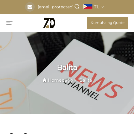
TL
[email protected]
Kumuha ng Quote
Balita
Homepage
>
Balita