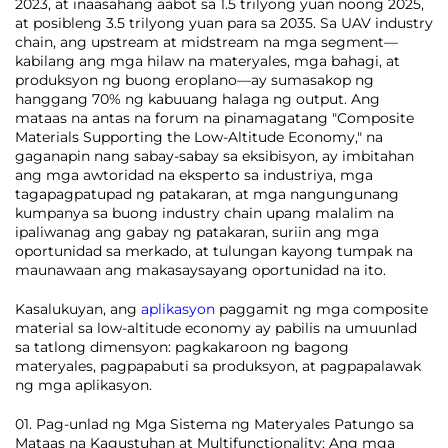
2023, at inaasahang aabot sa 1.5 trilyong yuan noong 2025,
at posibleng 3.5 trilyong yuan para sa 2035. Sa UAV industry
chain, ang upstream at midstream na mga segment—
kabilang ang mga hilaw na materyales, mga bahagi, at
produksyon ng buong eroplano—ay sumasakop ng
hanggang 70% ng kabuuang halaga ng output. Ang
mataas na antas na forum na pinamagatang "Composite
Materials Supporting the Low-Altitude Economy," na
gaganapin nang sabay-sabay sa eksibisyon, ay imbitahan
ang mga awtoridad na eksperto sa industriya, mga
tagapagpatupad ng patakaran, at mga nangungunang
kumpanya sa buong industry chain upang malalim na
ipaliwanag ang gabay ng patakaran, suriin ang mga
oportunidad sa merkado, at tulungan kayong tumpak na
maunawaan ang makasaysayang oportunidad na ito.
Kasalukuyan, ang
aplikasyon
paggamit ng mga composite
material sa low-altitude economy ay pabilis na umuunlad
sa tatlong dimensyon: pagkakaroon ng bagong
materyales, pagpapabuti sa produksyon, at pagpapalawak
ng mga aplikasyon.
01. Pag-unlad ng Mga Sistema ng Materyales Patungo sa
Mataas na Kagustuhan at Multifunctionality: Ang mga