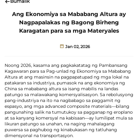
Bumalik
Ang Ekonomiya sa Mababang Altura ay
Nagpapalakas ng Bagong Birheng
Karagatan para sa mga Materyales
Jan 02, 2026
Noong 2026, kasama ang pagkakatatag ng Pambansang
Kagawaran para sa Pag-unlad ng Ekonomiya sa Mababang
Altura at ang masinsin na pagpapatupad ng mga lokal na
patakaran sa industriya, pumasok na ang ekonomiya ng
China sa mababang altura sa isang mabilis na landas
patungo sa malawakang komersyalisasyon. Sa rebolusyong
pang-industriya na ito na nagbabago sa paggamit ng
espasyo, ang mga advanced composite materials—bilang
pangunahing salik na tumutukoy sa pagganap ng eroplano
at sa kanyang komersyal na kabisaan—ay lumilipat mula sa
likuran patungo sa unahan, na naging mahalagang
puwersa sa paghubog ng kinabukasan ng tatluhang
dimensyonal na transportasyon.