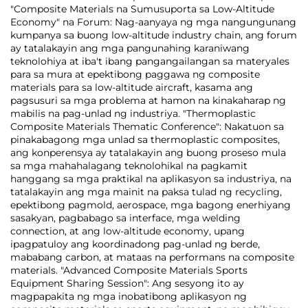
"Composite Materials na Sumusuporta sa Low-Altitude
Economy" na Forum: Nag-aanyaya ng mga nangungunang
kumpanya sa buong low-altitude industry chain, ang forum
ay tatalakayin ang mga pangunahing karaniwang
teknolohiya at iba't ibang pangangailangan sa materyales
para sa mura at epektibong paggawa ng composite
materials para sa low-altitude aircraft, kasama ang
pagsusuri sa mga problema at hamon na kinakaharap ng
mabilis na pag-unlad ng industriya. "Thermoplastic
Composite Materials Thematic Conference": Nakatuon sa
pinakabagong mga unlad sa thermoplastic composites,
ang konperensya ay tatalakayin ang buong proseso mula
sa mga mahahalagang teknolohikal na pagkamit
hanggang sa mga praktikal na aplikasyon sa industriya, na
tatalakayin ang mga mainit na paksa tulad ng recycling,
epektibong pagmold, aerospace, mga bagong enerhiyang
sasakyan, pagbabago sa interface, mga welding
connection, at ang low-altitude economy, upang
ipagpatuloy ang koordinadong pag-unlad ng berde,
mababang carbon, at mataas na performans na composite
materials. "Advanced Composite Materials Sports
Equipment Sharing Session": Ang sesyong ito ay
magpapakita ng mga inobatibong aplikasyon ng