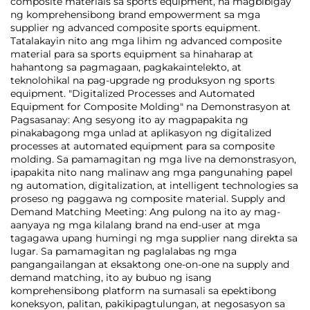
composite materials sa sports equipment, na magbibigay
ng komprehensibong brand empowerment sa mga
supplier ng advanced composite sports equipment.
Tatalakayin nito ang mga lihim ng advanced composite
material para sa sports equipment sa hinaharap at
hahantong sa pagmagaan, pagkakaintelekto, at
teknolohikal na pag-upgrade ng produksyon ng sports
equipment. "Digitalized Processes and Automated
Equipment for Composite Molding" na Demonstrasyon at
Pagsasanay: Ang sesyong ito ay magpapakita ng
pinakabagong mga unlad at aplikasyon ng digitalized
processes at automated equipment para sa composite
molding. Sa pamamagitan ng mga live na demonstrasyon,
ipapakita nito nang malinaw ang mga pangunahing papel
ng automation, digitalization, at intelligent technologies sa
proseso ng paggawa ng composite material. Supply and
Demand Matching Meeting: Ang pulong na ito ay mag-
aanyaya ng mga kilalang brand na end-user at mga
tagagawa upang humingi ng mga supplier nang direkta sa
lugar. Sa pamamagitan ng paglalabas ng mga
pangangailangan at eksaktong one-on-one na supply and
demand matching, ito ay bubuo ng isang
komprehensibong platform na sumasali sa epektibong
koneksyon, palitan, pakikipagtulungan, at negosasyon sa