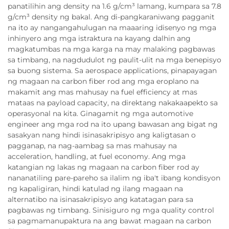
panatilihin ang density na 1.6 g/cm³ lamang, kumpara sa 7.8
g/cm³ density ng bakal. Ang di-pangkaraniwang pagganit
na ito ay nangangahulugan na maaaring idisenyo ng mga
inhinyero ang mga istraktura na kayang dalhin ang
magkatumbas na mga karga na may malaking pagbawas
sa timbang, na nagdudulot ng paulit-ulit na mga benepisyo
sa buong sistema. Sa aerospace applications, pinapayagan
ng magaan na carbon fiber rod ang mga eroplano na
makamit ang mas mahusay na fuel efficiency at mas
mataas na payload capacity, na direktang nakakaapekto sa
operasyonal na kita. Ginagamit ng mga automotive
engineer ang mga rod na ito upang bawasan ang bigat ng
sasakyan nang hindi isinasakripisyo ang kaligtasan o
pagganap, na nag-aambag sa mas mahusay na
acceleration, handling, at fuel economy. Ang mga
katangian ng lakas ng magaan na carbon fiber rod ay
nananatiling pare-pareho sa ilalim ng iba't ibang kondisyon
ng kapaligiran, hindi katulad ng ilang magaan na
alternatibo na isinasakripisyo ang katatagan para sa
pagbawas ng timbang. Sinisiguro ng mga quality control
sa pagmamanupaktura na ang bawat magaan na carbon