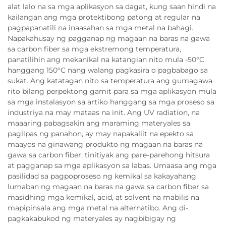
alat lalo na sa mga aplikasyon sa dagat, kung saan hindi na
kailangan ang mga protektibong patong at regular na
pagpapanatili na inaasahan sa mga metal na bahagi.
Napakahusay ng pagganap ng magaan na baras na gawa
sa carbon fiber sa mga ekstremong temperatura,
panatilihin ang mekanikal na katangian nito mula -50°C
hanggang 150°C nang walang pagkasira o pagbabago sa
sukat. Ang katatagan nito sa temperatura ang gumagawa
rito bilang perpektong gamit para sa mga aplikasyon mula
sa mga instalasyon sa artiko hanggang sa mga proseso sa
industriya na may mataas na init. Ang UV radiation, na
maaaring pabagsakin ang maraming materyales sa
paglipas ng panahon, ay may napakaliit na epekto sa
maayos na ginawang produkto ng magaan na baras na
gawa sa carbon fiber, tinitiyak ang pare-parehong hitsura
at pagganap sa mga aplikasyon sa labas. Umaasa ang mga
pasilidad sa pagpoproseso ng kemikal sa kakayahang
lumaban ng magaan na baras na gawa sa carbon fiber sa
masidhing mga kemikal, acid, at solvent na mabilis na
mapipinsala ang mga metal na alternatibo. Ang di-
pagkakabukod ng materyales ay nagbibigay ng