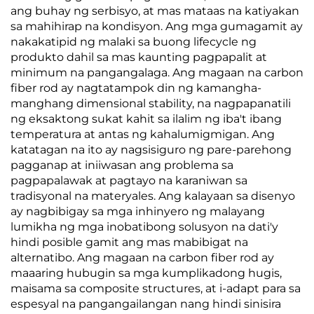
ang buhay ng serbisyo, at mas mataas na katiyakan
sa mahihirap na kondisyon. Ang mga gumagamit ay
nakakatipid ng malaki sa buong lifecycle ng
produkto dahil sa mas kaunting pagpapalit at
minimum na pangangalaga. Ang magaan na carbon
fiber rod ay nagtatampok din ng kamangha-
manghang dimensional stability, na nagpapanatili
ng eksaktong sukat kahit sa ilalim ng iba't ibang
temperatura at antas ng kahalumigmigan. Ang
katatagan na ito ay nagsisiguro ng pare-parehong
pagganap at iniiwasan ang problema sa
pagpapalawak at pagtayo na karaniwan sa
tradisyonal na materyales. Ang kalayaan sa disenyo
ay nagbibigay sa mga inhinyero ng malayang
lumikha ng mga inobatibong solusyon na dati'y
hindi posible gamit ang mas mabibigat na
alternatibo. Ang magaan na carbon fiber rod ay
maaaring hubugin sa mga kumplikadong hugis,
maisama sa composite structures, at i-adapt para sa
espesyal na pangangailangan nang hindi sinisira