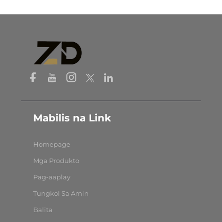
Mabilis na Link
Homepage
Mga Produkto
Pag-aaplay
Tungkol Sa Amin
Balita