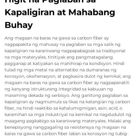
Kapaligiran at Mahabang
Buhay
Ang magaan na baras na gawa sa carbon fiber ay
nagpapakita ng mahusay na paglaban sa mga salik ng
kapaligiran na karaniwang nagpapabagsak sa tradisyonal
na mga materyales, tinitiyak ang pangmatagalang
pagganap at katiyakan sa mahihirap na kondisyon. Hindi
tulad ng mga metal na alternatibo na dumaranas ng
korosyon, oksihenasyon, at pagkasira dulot ng kemikal, ang
magaan na baras na gawa sa carbon fiber ay nagpapanatili
ng kanyang istrukturang integridad sa kabuuan ng
maraming dekada ng serbisyo. Ang ganitong paglaban sa
kapaligiran ay nagmumula sa likas na katangian ng carbon
fiber, na hindi reaktibo sa kahalumigmigan, asin, acid, o
karamihan sa mga industriyal na kemikal na nagdudulot ng
maagang pagkabigo sa karaniwang materyales. Malaki ang
benepisyong nanggagaling sa resistensya ng magaan na
baras na gawa sa carbon fiber laban sa korosyon ng tubig-