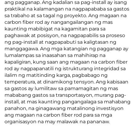
ang pagganap. Ang kadalian sa pag-install ay isang
praktikal na kalamangan na nagpapababa sa gastos
sa trabaho at sa tagal ng proyekto. Ang magaan na
carbon fiber rod ay nangangailangan ng mas
kaunting mabibigat na kagamitan para sa
paghawak at posisyon, na nagpapabilis sa proseso
ng pag-install at nagpapabuti sa kaligtasan ng
manggagawa. Ang mga katangian ng pagganap ay
lumalampas sa inaasahan sa mahihirap na
kapaligiran, kung saan ang magaan na carbon fiber
rod ay nagpapanatili ng istrukturang integridad sa
ilalim ng matitinding karga, pagbabago ng
temperatura, at dinamikong tensyon. Ang kabisaan
sa gastos ay lumilitaw sa pamamagitan ng mas
mababang gastos sa transportasyon, murang pag-
install, at mas kaunting pangangalaga sa mahabang
panahon, na ginagawang matalinong investisyon
ang magaan na carbon fiber rod para sa mga
organisasyon na may malawak na pananaw.