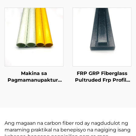
Epoxy/Vinyl Resin
Korosyon na FRP na
GFRP Pultrusion Solid
Girder, Mataas na
Fiberglass Stake para
Kalidad na Produkto
sa Agricultural Stake
mula sa Fiberglass
para sa Konstruksyon
Makina sa
FRP GRP Fiberglass
Pagmamanupaktura
Pultruded Frp Profile
ng FRP Pipe FRP
H at L Frp Profiles
Fiberglass Profiles
Vinyl Resin o
Bilog na Tubo
Polyurethane Resin
Mula sa Tsina
Ang magaan na carbon fiber rod ay nagdudulot ng
maraming praktikal na benepisyo na nagiging isang