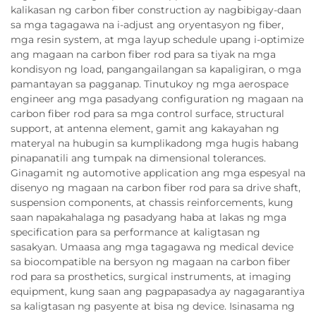
kalikasan ng carbon fiber construction ay nagbibigay-daan
sa mga tagagawa na i-adjust ang oryentasyon ng fiber,
mga resin system, at mga layup schedule upang i-optimize
ang magaan na carbon fiber rod para sa tiyak na mga
kondisyon ng load, pangangailangan sa kapaligiran, o mga
pamantayan sa pagganap. Tinutukoy ng mga aerospace
engineer ang mga pasadyang configuration ng magaan na
carbon fiber rod para sa mga control surface, structural
support, at antenna element, gamit ang kakayahan ng
materyal na hubugin sa kumplikadong mga hugis habang
pinapanatili ang tumpak na dimensional tolerances.
Ginagamit ng automotive application ang mga espesyal na
disenyo ng magaan na carbon fiber rod para sa drive shaft,
suspension components, at chassis reinforcements, kung
saan napakahalaga ng pasadyang haba at lakas ng mga
specification para sa performance at kaligtasan ng
sasakyan. Umaasa ang mga tagagawa ng medical device
sa biocompatible na bersyon ng magaan na carbon fiber
rod para sa prosthetics, surgical instruments, at imaging
equipment, kung saan ang pagpapasadya ay nagagarantiya
sa kaligtasan ng pasyente at bisa ng device. Isinasama ng