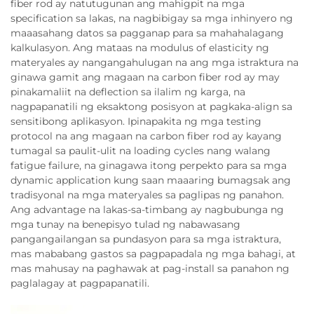
fiber rod ay natutugunan ang mahigpit na mga
specification sa lakas, na nagbibigay sa mga inhinyero ng
maaasahang datos sa pagganap para sa mahahalagang
kalkulasyon. Ang mataas na modulus of elasticity ng
materyales ay nangangahulugan na ang mga istraktura na
ginawa gamit ang magaan na carbon fiber rod ay may
pinakamaliit na deflection sa ilalim ng karga, na
nagpapanatili ng eksaktong posisyon at pagkaka-align sa
sensitibong aplikasyon. Ipinapakita ng mga testing
protocol na ang magaan na carbon fiber rod ay kayang
tumagal sa paulit-ulit na loading cycles nang walang
fatigue failure, na ginagawa itong perpekto para sa mga
dynamic application kung saan maaaring bumagsak ang
tradisyonal na mga materyales sa paglipas ng panahon.
Ang advantage na lakas-sa-timbang ay nagbubunga ng
mga tunay na benepisyo tulad ng nabawasang
pangangailangan sa pundasyon para sa mga istraktura,
mas mababang gastos sa pagpapadala ng mga bahagi, at
mas mahusay na paghawak at pag-install sa panahon ng
paglalagay at pagpapanatili.