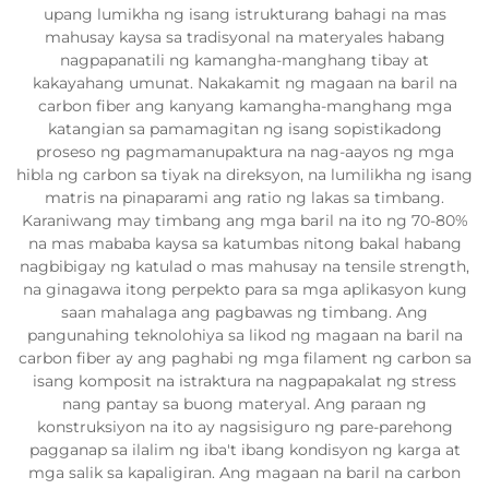
upang lumikha ng isang istrukturang bahagi na mas
mahusay kaysa sa tradisyonal na materyales habang
nagpapanatili ng kamangha-manghang tibay at
kakayahang umunat. Nakakamit ng magaan na baril na
carbon fiber ang kanyang kamangha-manghang mga
katangian sa pamamagitan ng isang sopistikadong
proseso ng pagmamanupaktura na nag-aayos ng mga
hibla ng carbon sa tiyak na direksyon, na lumilikha ng isang
matris na pinaparami ang ratio ng lakas sa timbang.
Karaniwang may timbang ang mga baril na ito ng 70-80%
na mas mababa kaysa sa katumbas nitong bakal habang
nagbibigay ng katulad o mas mahusay na tensile strength,
na ginagawa itong perpekto para sa mga aplikasyon kung
saan mahalaga ang pagbawas ng timbang. Ang
pangunahing teknolohiya sa likod ng magaan na baril na
carbon fiber ay ang paghabi ng mga filament ng carbon sa
isang komposit na istraktura na nagpapakalat ng stress
nang pantay sa buong materyal. Ang paraan ng
konstruksiyon na ito ay nagsisiguro ng pare-parehong
pagganap sa ilalim ng iba't ibang kondisyon ng karga at
mga salik sa kapaligiran. Ang magaan na baril na carbon