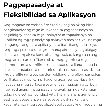
Pagpapasadya at
Fleksibilidad sa Aplikasyon
Ang magaan na carbon fiber rod ay nag-aalok ng hindi
pangkaraniwang mga kakayahan sa pagpapasadya na
nagbibigay-daan sa mga inhinyero at tagadisenyo na
lumikha ng mga pasadyang solusyon para sa tiyak na mga
pangangailangan sa aplikasyon sa iba't ibang industriya.
Ang mga proseso sa pagmamanupaktura ay nagbibigay-
daan sa tumpak na kontrol sa mga sukat, kung saan ang
magaan na carbon fiber rod ay magagamit sa mga
diameter mula sa milimetro hanggang sa ilang pulgada,
haba na umaabot sa maraming talampakan, at pasadyang
mga profile ng cross-section kabilang ang bilog, parisukat,
parihaba, at mga kumplikadong geometriya. Maaaring
ilapat ang mga surface treatment sa magaan na carbon
fiber rod upang mapahusay ang tiyak na mga katangian
tulad ng electrical conductivity, thermal management, o
aesthetic appearance, na nagpapalawak sa kanyang
kagamitan sa mga specialized application. Ang modular na