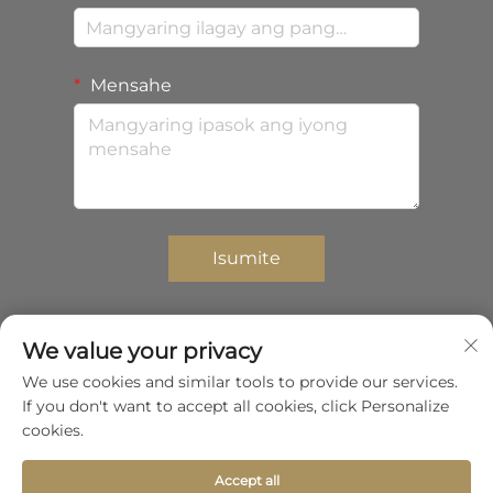
Mensahe
Isumite
We value your privacy
Copyright © 2025 Shenzhen Zhongda Composites
We use cookies and similar tools to provide our services.
Co.,Ltd. Lahat ng karapatan ay reserbado.
If you don't want to accept all cookies, click Personalize
Patakaran sa Pagkapribado
cookies.
Ilipat pataas
Accept all