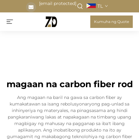
[email protected]
TL
Kumuha ng Quote
magaan na carbon fiber rod
Ang magaan na baril na gawa sa carbon fiber ay
kumakatawan sa isang rebolusyonaryong pag-unlad sa
inhinyeriya ng materyales, na pinagsasama ang hindi
pangkaraniwang lakas at napakagaan na timbang upang
magbigay ng mahusay na pagganap sa iba't ibang
aplikasyon. Ang inobatibong produkto na ito ay
gumagamit ng makabagong teknolohiya ng carbon fiber