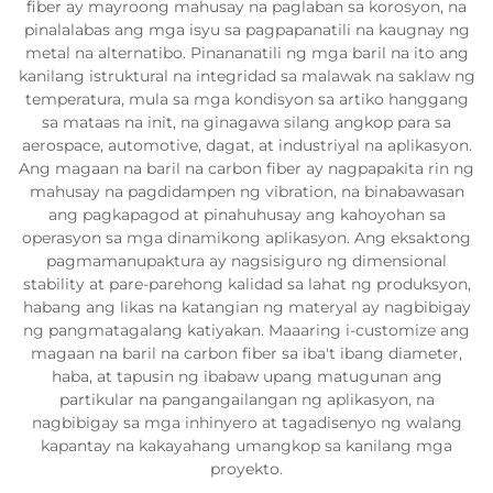
fiber ay mayroong mahusay na paglaban sa korosyon, na
pinalalabas ang mga isyu sa pagpapanatili na kaugnay ng
metal na alternatibo. Pinananatili ng mga baril na ito ang
kanilang istruktural na integridad sa malawak na saklaw ng
temperatura, mula sa mga kondisyon sa artiko hanggang
sa mataas na init, na ginagawa silang angkop para sa
aerospace, automotive, dagat, at industriyal na aplikasyon.
Ang magaan na baril na carbon fiber ay nagpapakita rin ng
mahusay na pagdidampen ng vibration, na binabawasan
ang pagkapagod at pinahuhusay ang kahoyohan sa
operasyon sa mga dinamikong aplikasyon. Ang eksaktong
pagmamanupaktura ay nagsisiguro ng dimensional
stability at pare-parehong kalidad sa lahat ng produksyon,
habang ang likas na katangian ng materyal ay nagbibigay
ng pangmatagalang katiyakan. Maaaring i-customize ang
magaan na baril na carbon fiber sa iba't ibang diameter,
haba, at tapusin ng ibabaw upang matugunan ang
partikular na pangangailangan ng aplikasyon, na
nagbibigay sa mga inhinyero at tagadisenyo ng walang
kapantay na kakayahang umangkop sa kanilang mga
proyekto.