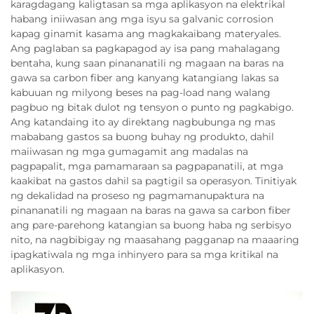
karagdagang kaligtasan sa mga aplikasyon na elektrikal
habang iniiwasan ang mga isyu sa galvanic corrosion
kapag ginamit kasama ang magkakaibang materyales.
Ang paglaban sa pagkapagod ay isa pang mahalagang
bentaha, kung saan pinananatili ng magaan na baras na
gawa sa carbon fiber ang kanyang katangiang lakas sa
kabuuan ng milyong beses na pag-load nang walang
pagbuo ng bitak dulot ng tensyon o punto ng pagkabigo.
Ang katandaing ito ay direktang nagbubunga ng mas
mababang gastos sa buong buhay ng produkto, dahil
maiiwasan ng mga gumagamit ang madalas na
pagpapalit, mga pamamaraan sa pagpapanatili, at mga
kaakibat na gastos dahil sa pagtigil sa operasyon. Tinitiyak
ng dekalidad na proseso ng pagmamanupaktura na
pinananatili ng magaan na baras na gawa sa carbon fiber
ang pare-parehong katangian sa buong haba ng serbisyo
nito, na nagbibigay ng maasahang pagganap na maaaring
ipagkatiwala ng mga inhinyero para sa mga kritikal na
aplikasyon.