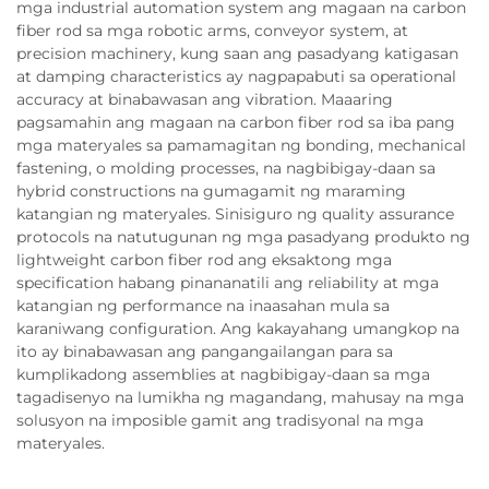
mga industrial automation system ang magaan na carbon
fiber rod sa mga robotic arms, conveyor system, at
precision machinery, kung saan ang pasadyang katigasan
at damping characteristics ay nagpapabuti sa operational
accuracy at binabawasan ang vibration. Maaaring
pagsamahin ang magaan na carbon fiber rod sa iba pang
mga materyales sa pamamagitan ng bonding, mechanical
fastening, o molding processes, na nagbibigay-daan sa
hybrid constructions na gumagamit ng maraming
katangian ng materyales. Sinisiguro ng quality assurance
protocols na natutugunan ng mga pasadyang produkto ng
lightweight carbon fiber rod ang eksaktong mga
specification habang pinananatili ang reliability at mga
katangian ng performance na inaasahan mula sa
karaniwang configuration. Ang kakayahang umangkop na
ito ay binabawasan ang pangangailangan para sa
kumplikadong assemblies at nagbibigay-daan sa mga
tagadisenyo na lumikha ng magandang, mahusay na mga
solusyon na imposible gamit ang tradisyonal na mga
materyales.