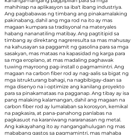
kahanga-hangang pagpipilian para sa mga
mahihirap na aplikasyon sa iba't ibang industriya.
Ang pagbabawas ng timbang ang pinakamalaking
pakinabang, dahil ang mga rod na ito ay mas
magaan kumpara sa tradisyonal na materyales
habang nananatiling matibay. Ang pagtitipid sa
timbang ay direktang nagreresulta sa mas mahusay
na kahusayan sa paggamit ng gasolina para sa mga
sasakyan, mas mataas na kapasidad ng karga para
sa mga eroplano, at mas madaling paghawak
tuwing mayroong pag-install o pagmamintri. Ang
magaan na carbon fiber rod ay nag-aalis sa bigat ng
mga istrukturang bahagi, na nagbibigay-daan sa
mga disenyo na i-optimize ang kanilang proyekto
para sa pinakamataas na pagganap. Ang tibay ay isa
pang malaking kalamangan, dahil ang magaan na
carbon fiber rod ay lumalaban sa korosyon, kemikal
na pagkasira, at pana-panahong panlabas na
pagkasuot na karaniwang nararanasan ng metal.
Ang kakayahang ito ay nangangahulugan ng mas
mababang gastos sa pagmamintri, mas mahaba