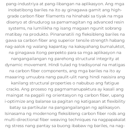
pang-industriya at pang-libangan na aplikasyon. Ang mga
inobatibong bariles na ito ay ginagawa gamit ang high-
grade carbon fiber filaments na hinahabi sa tiyak na mga
disenyo at dinudurog sa pamamagitan ng advanced resin
systems, na lumilikha ng isang magaan ngunit sobrang
matibay na produkto. Pinananatili ng fleksibleng bariles na
gawa sa carbon fiber ang superior tensile strength habang
nag-aalok ng walang kapantay na kakayahang bumaluktot,
na ginagawa itong perpekto para sa mga aplikasyon na
nangangailangan ng parehong structural integrity at
dynamic movement. Hindi tulad ng tradisyonal na matigas
na carbon fiber components, ang mga bariles na ito ay
maaaring umuubra nang paulit-ulit nang hindi nasisira ang
kanilang structural properties o nabubuo ang fatigue
cracks. Ang proseso ng pagmamanupaktura ay kasali ang
maingat na pagpili ng orientasyon ng carbon fiber, upang
i-optimize ang balanse sa pagitan ng katigasan at flexibility
batay sa partikular na pangangailangan ng aplikasyon.
Isinasama ng modernong fleksibleng carbon fiber rods ang
multi-directional fiber weaving techniques na nagpapakalat
ng stress nang pantay sa buong ibabaw ng bariles, na nag-