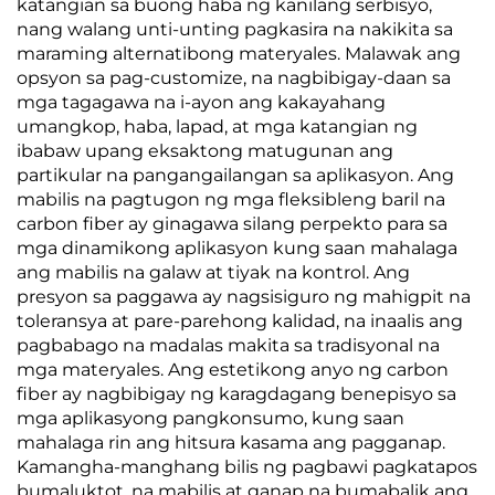
katangian sa buong haba ng kanilang serbisyo,
nang walang unti-unting pagkasira na nakikita sa
maraming alternatibong materyales. Malawak ang
opsyon sa pag-customize, na nagbibigay-daan sa
mga tagagawa na i-ayon ang kakayahang
umangkop, haba, lapad, at mga katangian ng
ibabaw upang eksaktong matugunan ang
partikular na pangangailangan sa aplikasyon. Ang
mabilis na pagtugon ng mga fleksibleng baril na
carbon fiber ay ginagawa silang perpekto para sa
mga dinamikong aplikasyon kung saan mahalaga
ang mabilis na galaw at tiyak na kontrol. Ang
presyon sa paggawa ay nagsisiguro ng mahigpit na
toleransya at pare-parehong kalidad, na inaalis ang
pagbabago na madalas makita sa tradisyonal na
mga materyales. Ang estetikong anyo ng carbon
fiber ay nagbibigay ng karagdagang benepisyo sa
mga aplikasyong pangkonsumo, kung saan
mahalaga rin ang hitsura kasama ang pagganap.
Kamangha-manghang bilis ng pagbawi pagkatapos
bumaluktot, na mabilis at ganap na bumabalik ang