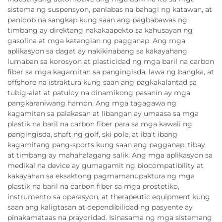
sistema ng suspensyon, panlabas na bahagi ng katawan, at
panloob na sangkap kung saan ang pagbabawas ng
timbang ay direktang nakakaapekto sa kahusayan ng
gasolina at mga katangian ng pagganap. Ang mga
aplikasyon sa dagat ay nakikinabang sa kakayahang
lumaban sa korosyon at plasticidad ng mga baril na carbon
fiber sa mga kagamitan sa pangingisda, lawa ng bangka, at
offshore na istraktura kung saan ang pagkakalantad sa
tubig-alat at patuloy na dinamikong pasanin ay mga
pangkaraniwang hamon. Ang mga tagagawa ng
kagamitan sa palakasan at libangan ay umaasa sa mga
plastik na baril na carbon fiber para sa mga kawali ng
pangingisda, shaft ng golf, ski pole, at iba't ibang
kagamitang pang-sports kung saan ang pagganap, tibay,
at timbang ay mahahalagang salik. Ang mga aplikasyon sa
medikal na device ay gumagamit ng biocompatibility at
kakayahan sa eksaktong pagmamanupaktura ng mga
plastik na baril na carbon fiber sa mga prostetiko,
instrumento sa operasyon, at therapeutic equipment kung
saan ang kaligtasan at dependibilidad ng pasyente ay
pinakamataas na prayoridad. Isinasama ng mga sistemang