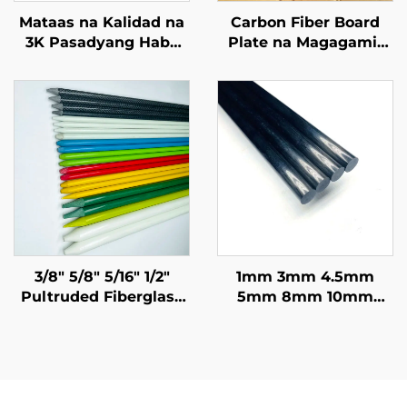
Mataas na Kalidad na
Carbon Fiber Board
3K Pasadyang Haba
Plate na Magagamit
Round Carbon Fiber
sa 0.5mm 1mm 1.5mm
Tube Premium
2mm 2.5mm 3mm
Pasadyang Carbon
4mm 3K Glossy
Fiber Pipe
Surface Carbon Fiber
Plate na May
Customized na Sukat
3/8" 5/8" 5/16" 1/2"
1mm 3mm 4.5mm
Pultruded Fiberglass
5mm 8mm 10mm
Tube Stake Tree Stake
11mm 16mm Mala-
na may Polyester Veil
Plastik na Solong
Tumagal ng 20 Taon o
Baras na CFRP Carbon
Higit Pa
Fiber Bilog na Baras