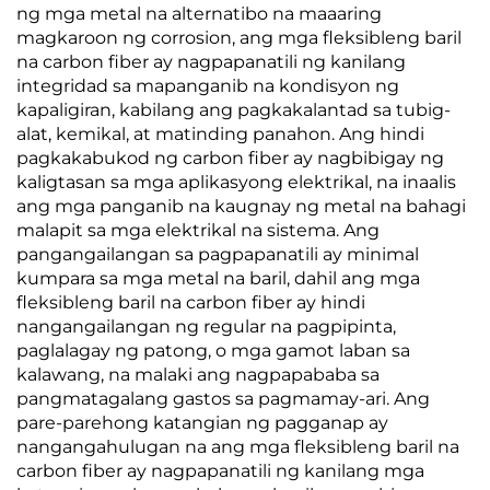
ng mga metal na alternatibo na maaaring
magkaroon ng corrosion, ang mga fleksibleng baril
na carbon fiber ay nagpapanatili ng kanilang
integridad sa mapanganib na kondisyon ng
kapaligiran, kabilang ang pagkakalantad sa tubig-
alat, kemikal, at matinding panahon. Ang hindi
pagkakabukod ng carbon fiber ay nagbibigay ng
kaligtasan sa mga aplikasyong elektrikal, na inaalis
ang mga panganib na kaugnay ng metal na bahagi
malapit sa mga elektrikal na sistema. Ang
pangangailangan sa pagpapanatili ay minimal
kumpara sa mga metal na baril, dahil ang mga
fleksibleng baril na carbon fiber ay hindi
nangangailangan ng regular na pagpipinta,
paglalagay ng patong, o mga gamot laban sa
kalawang, na malaki ang nagpapababa sa
pangmatagalang gastos sa pagmamay-ari. Ang
pare-parehong katangian ng pagganap ay
nangangahulugan na ang mga fleksibleng baril na
carbon fiber ay nagpapanatili ng kanilang mga