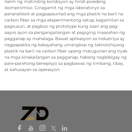
ilalim ng matinding kondisyon ay hindi pwedeng
ikompromiso. Ginagamit ng mga laboratoryo sa
pananaliksik at pagpapaunlad ang mga plastik na baril na
carbon fiber sa mga eksperimentong setup, kagamitan sa
pagsusuri, at pagbuo ng prototype kung saan ang pag-
aayos ayon sa pangangailangan at pagiging maasahan ng
pagganap ay mahalaga. Bawat aplikasyon sa industriya ay
nagpapakita ng kakayahang umangkop ng teknolohiyang
plastik na baril na carbon fiber upang matugunan ang tiyak
na mga kinakailangan sa pagganap, habang nagbibigay ng
pare-parehong benepisyo sa pagbawas ng timbang, tibay,
at kahusayan sa operasyon.