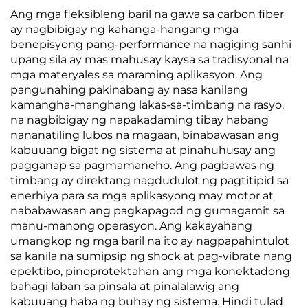
Ang mga fleksibleng baril na gawa sa carbon fiber
ay nagbibigay ng kahanga-hangang mga
benepisyong pang-performance na nagiging sanhi
upang sila ay mas mahusay kaysa sa tradisyonal na
mga materyales sa maraming aplikasyon. Ang
pangunahing pakinabang ay nasa kanilang
kamangha-manghang lakas-sa-timbang na rasyo,
na nagbibigay ng napakadaming tibay habang
nananatiling lubos na magaan, binabawasan ang
kabuuang bigat ng sistema at pinahuhusay ang
pagganap sa pagmamaneho. Ang pagbawas ng
timbang ay direktang nagdudulot ng pagtitipid sa
enerhiya para sa mga aplikasyong may motor at
nababawasan ang pagkapagod ng gumagamit sa
manu-manong operasyon. Ang kakayahang
umangkop ng mga baril na ito ay nagpapahintulot
sa kanila na sumipsip ng shock at pag-vibrate nang
epektibo, pinoprotektahan ang mga konektadong
bahagi laban sa pinsala at pinalalawig ang
kabuuang haba ng buhay ng sistema. Hindi tulad