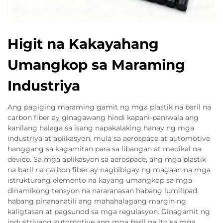
Higit na Kakayahang
Umangkop sa Maraming
Industriya
Ang pagiging maraming gamit ng mga plastik na baril na
carbon fiber ay ginagawang hindi kapani-paniwala ang
kanilang halaga sa isang napakalaking hanay ng mga
industriya at aplikasyon, mula sa aerospace at automotive
hanggang sa kagamitan para sa libangan at medikal na
device. Sa mga aplikasyon sa aerospace, ang mga plastik
na baril na carbon fiber ay nagbibigay ng magaan na mga
istrukturang elemento na kayang umangkop sa mga
dinamikong tensyon na nararanasan habang lumilipad,
habang pinananatili ang mahahalagang margin ng
kaligtasan at pagsunod sa mga regulasyon. Ginagamit ng
industriyang automotive ang mga baril na ito sa mga