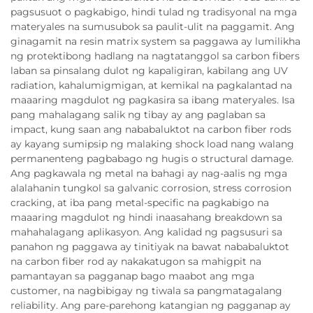
pagsusuot o pagkabigo, hindi tulad ng tradisyonal na mga
materyales na sumusubok sa paulit-ulit na paggamit. Ang
ginagamit na resin matrix system sa paggawa ay lumilikha
ng protektibong hadlang na nagtatanggol sa carbon fibers
laban sa pinsalang dulot ng kapaligiran, kabilang ang UV
radiation, kahalumigmigan, at kemikal na pagkalantad na
maaaring magdulot ng pagkasira sa ibang materyales. Isa
pang mahalagang salik ng tibay ay ang paglaban sa
impact, kung saan ang nababaluktot na carbon fiber rods
ay kayang sumipsip ng malaking shock load nang walang
permanenteng pagbabago ng hugis o structural damage.
Ang pagkawala ng metal na bahagi ay nag-aalis ng mga
alalahanin tungkol sa galvanic corrosion, stress corrosion
cracking, at iba pang metal-specific na pagkabigo na
maaaring magdulot ng hindi inaasahang breakdown sa
mahahalagang aplikasyon. Ang kalidad ng pagsusuri sa
panahon ng paggawa ay tinitiyak na bawat nababaluktot
na carbon fiber rod ay nakakatugon sa mahigpit na
pamantayan sa pagganap bago maabot ang mga
customer, na nagbibigay ng tiwala sa pangmatagalang
reliability. Ang pare-parehong katangian ng pagganap ay