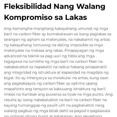
Fleksibilidad Nang Walang
Kompromiso sa Lakas
Ang kamangha-manghang kakayahang umunat ng mga
baril na carbon fiber ay kumakatawan sa isang paglabas sa
larangan ng agham sa materyales, na nakakamit ng antas
ng kakayahang lumuwog na dating imposible sa mga
materyales na mataas ang lakas. Pinapayagan ng mga
advanced na teknik sa pag-uuri ng hibla ang mga
tagagawa na lumikha ng mga baril na carbon fiber na
nababaluktot sa napakaliit na radius habang pinapanatili
ang integridad ng istruktura at kapasidad na magdala ng
bigat. Ito ay inhenyerya sa molekular na antas, kung saan
ang pagkakaayos ng carbon fiber ay optima upang
mapahinto ang tensyon sa kabuuang istraktura ng baril
imbes na itambak ang puwersa sa tiyak na mga punto. Ang
resulta ay isang nababaluktot na baril na carbon fiber na
kayang tumanggap ng paulit-ulit na pagbaluktot nang
walang pagbuo ng mga bitak dahil sa pagod o pagkawala
ng orihinal nitong hugis at katatagan. Ang eksaktong