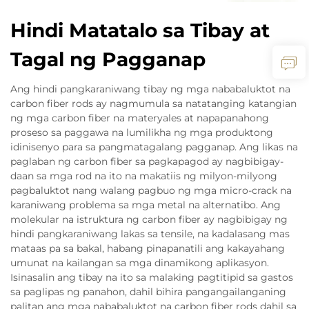
Hindi Matatalo sa Tibay at
Tagal ng Pagganap
Ang hindi pangkaraniwang tibay ng mga nababaluktot na
carbon fiber rods ay nagmumula sa natatanging katangian
ng mga carbon fiber na materyales at napapanahong
proseso sa paggawa na lumilikha ng mga produktong
idinisenyo para sa pangmatagalang pagganap. Ang likas na
paglaban ng carbon fiber sa pagkapagod ay nagbibigay-
daan sa mga rod na ito na makatiis ng milyon-milyong
pagbaluktot nang walang pagbuo ng mga micro-crack na
karaniwang problema sa mga metal na alternatibo. Ang
molekular na istruktura ng carbon fiber ay nagbibigay ng
hindi pangkaraniwang lakas sa tensile, na kadalasang mas
mataas pa sa bakal, habang pinapanatili ang kakayahang
umunat na kailangan sa mga dinamikong aplikasyon.
Isinasalin ang tibay na ito sa malaking pagtitipid sa gastos
sa paglipas ng panahon, dahil bihira pangangailanganing
palitan ang mga nababaluktot na carbon fiber rods dahil sa