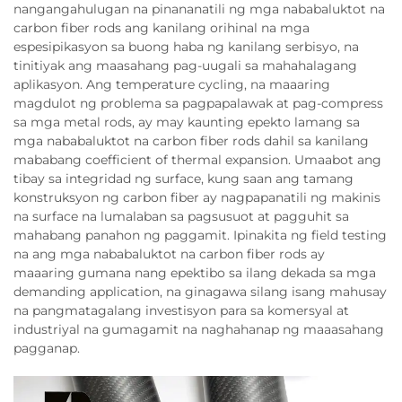
nangangahulugan na pinananatili ng mga nababaluktot na
carbon fiber rods ang kanilang orihinal na mga
espesipikasyon sa buong haba ng kanilang serbisyo, na
tinitiyak ang maasahang pag-uugali sa mahahalagang
aplikasyon. Ang temperature cycling, na maaaring
magdulot ng problema sa pagpapalawak at pag-compress
sa mga metal rods, ay may kaunting epekto lamang sa
mga nababaluktot na carbon fiber rods dahil sa kanilang
mababang coefficient of thermal expansion. Umaabot ang
tibay sa integridad ng surface, kung saan ang tamang
konstruksyon ng carbon fiber ay nagpapanatili ng makinis
na surface na lumalaban sa pagsusuot at pagguhit sa
mahabang panahon ng paggamit. Ipinakita ng field testing
na ang mga nababaluktot na carbon fiber rods ay
maaaring gumana nang epektibo sa ilang dekada sa mga
demanding application, na ginagawa silang isang mahusay
na pangmatagalang investisyon para sa komersyal at
industriyal na gumagamit na naghahanap ng maaasahang
pagganap.