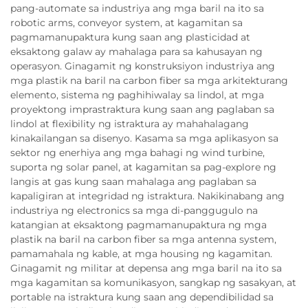
pang-automate sa industriya ang mga baril na ito sa
robotic arms, conveyor system, at kagamitan sa
pagmamanupaktura kung saan ang plasticidad at
eksaktong galaw ay mahalaga para sa kahusayan ng
operasyon. Ginagamit ng konstruksiyon industriya ang
mga plastik na baril na carbon fiber sa mga arkitekturang
elemento, sistema ng paghihiwalay sa lindol, at mga
proyektong imprastraktura kung saan ang paglaban sa
lindol at flexibility ng istraktura ay mahahalagang
kinakailangan sa disenyo. Kasama sa mga aplikasyon sa
sektor ng enerhiya ang mga bahagi ng wind turbine,
suporta ng solar panel, at kagamitan sa pag-explore ng
langis at gas kung saan mahalaga ang paglaban sa
kapaligiran at integridad ng istraktura. Nakikinabang ang
industriya ng electronics sa mga di-panggugulo na
katangian at eksaktong pagmamanupaktura ng mga
plastik na baril na carbon fiber sa mga antenna system,
pamamahala ng kable, at mga housing ng kagamitan.
Ginagamit ng militar at depensa ang mga baril na ito sa
mga kagamitan sa komunikasyon, sangkap ng sasakyan, at
portable na istraktura kung saan ang dependibilidad sa