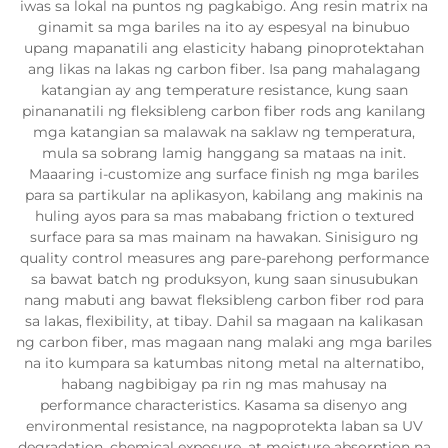
iwas sa lokal na puntos ng pagkabigo. Ang resin matrix na
ginamit sa mga bariles na ito ay espesyal na binubuo
upang mapanatili ang elasticity habang pinoprotektahan
ang likas na lakas ng carbon fiber. Isa pang mahalagang
katangian ay ang temperature resistance, kung saan
pinananatili ng fleksibleng carbon fiber rods ang kanilang
mga katangian sa malawak na saklaw ng temperatura,
mula sa sobrang lamig hanggang sa mataas na init.
Maaaring i-customize ang surface finish ng mga bariles
para sa partikular na aplikasyon, kabilang ang makinis na
huling ayos para sa mas mababang friction o textured
surface para sa mas mainam na hawakan. Sinisiguro ng
quality control measures ang pare-parehong performance
sa bawat batch ng produksyon, kung saan sinusubukan
nang mabuti ang bawat fleksibleng carbon fiber rod para
sa lakas, flexibility, at tibay. Dahil sa magaan na kalikasan
ng carbon fiber, mas magaan nang malaki ang mga bariles
na ito kumpara sa katumbas nitong metal na alternatibo,
habang nagbibigay pa rin ng mas mahusay na
performance characteristics. Kasama sa disenyo ang
environmental resistance, na nagpoprotekta laban sa UV
degradation, chemical exposure, at moisture absorption na