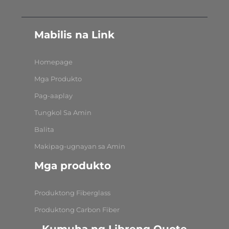
Mabilis na Link
Homepage
Mga Produkto
Pag-aaplay
Tungkol Sa Amin
Balita
Makipag-ugnayan sa Amin
Mga produkto
Produktong Fiberglass
Produktong Carbon Fiber