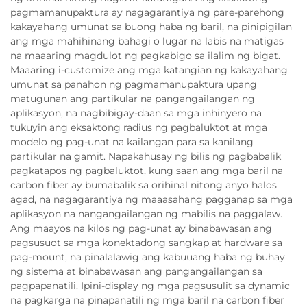
pagmamanupaktura ay nagagarantiya ng pare-parehong
kakayahang umunat sa buong haba ng baril, na pinipigilan
ang mga mahihinang bahagi o lugar na labis na matigas
na maaaring magdulot ng pagkabigo sa ilalim ng bigat.
Maaaring i-customize ang mga katangian ng kakayahang
umunat sa panahon ng pagmamanupaktura upang
matugunan ang partikular na pangangailangan ng
aplikasyon, na nagbibigay-daan sa mga inhinyero na
tukuyin ang eksaktong radius ng pagbaluktot at mga
modelo ng pag-unat na kailangan para sa kanilang
partikular na gamit. Napakahusay ng bilis ng pagbabalik
pagkatapos ng pagbaluktot, kung saan ang mga baril na
carbon fiber ay bumabalik sa orihinal nitong anyo halos
agad, na nagagarantiya ng maaasahang pagganap sa mga
aplikasyon na nangangailangan ng mabilis na paggalaw.
Ang maayos na kilos ng pag-unat ay binabawasan ang
pagsusuot sa mga konektadong sangkap at hardware sa
pag-mount, na pinalalawig ang kabuuang haba ng buhay
ng sistema at binabawasan ang pangangailangan sa
pagpapanatili. Ipini-display ng mga pagsusulit sa dynamic
na pagkarga na pinapanatili ng mga baril na carbon fiber