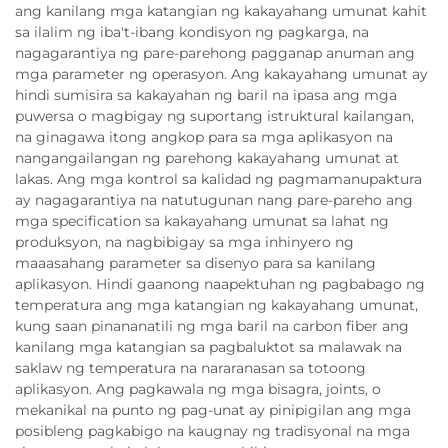
ang kanilang mga katangian ng kakayahang umunat kahit
sa ilalim ng iba't-ibang kondisyon ng pagkarga, na
nagagarantiya ng pare-parehong pagganap anuman ang
mga parameter ng operasyon. Ang kakayahang umunat ay
hindi sumisira sa kakayahan ng baril na ipasa ang mga
puwersa o magbigay ng suportang istruktural kailangan,
na ginagawa itong angkop para sa mga aplikasyon na
nangangailangan ng parehong kakayahang umunat at
lakas. Ang mga kontrol sa kalidad ng pagmamanupaktura
ay nagagarantiya na natutugunan nang pare-pareho ang
mga specification sa kakayahang umunat sa lahat ng
produksyon, na nagbibigay sa mga inhinyero ng
maaasahang parameter sa disenyo para sa kanilang
aplikasyon. Hindi gaanong naapektuhan ng pagbabago ng
temperatura ang mga katangian ng kakayahang umunat,
kung saan pinananatili ng mga baril na carbon fiber ang
kanilang mga katangian sa pagbaluktot sa malawak na
saklaw ng temperatura na nararanasan sa totoong
aplikasyon. Ang pagkawala ng mga bisagra, joints, o
mekanikal na punto ng pag-unat ay pinipigilan ang mga
posibleng pagkabigo na kaugnay ng tradisyonal na mga