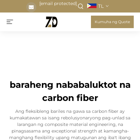
[email protected]
TL
Kumuha ng Quote
baraheng nababaluktot na
carbon fiber
Ang fleksibleng bariles na gawa sa carbon fiber ay
kumakatawan sa isang rebolusyonaryong pag-unlad sa
larangan ng composite material engineering, na
pinagsasama ang exceptional strength at kamangha-
manghang flexibility upang matugunan ang iba't ibang