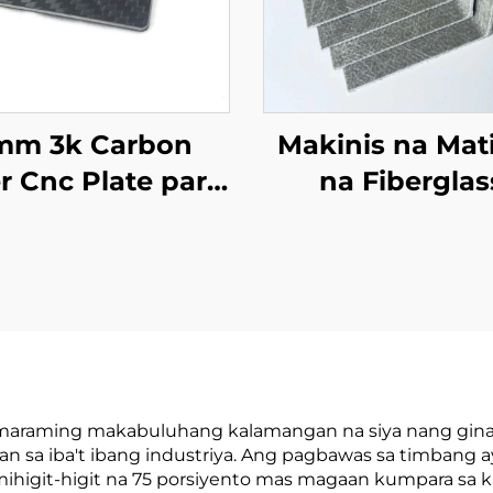
mm 3k Carbon
Makinis na Mat
r Cnc Plate para
na Fiberglas
 Mga Kagamitan
Pultruded Frp Pr
ng Drone
Tagagawa Pultr
Glass Fiber L S
Profile
g maraming makabuluhang kalamangan na siya nang gina
n sa iba't ibang industriya. Ang pagbawas sa timbang a
mihigit-higit na 75 porsiyento mas magaan kumpara sa 