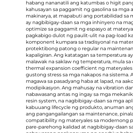
habang nananatili ang katumbas o higit pang
kahusayan sa paggamit ng gasolina sa mga 
makinarya, at mapabuti ang portabilidad sa
ay nagbibigay-daan sa mga inhinyero na mag
optimize sa paggamit ng espasyo at materyal
pagkabigo dulot ng paulit-ulit na pag-load 
komponent kumpara sa tradisyonal na mater
protektibong patong o regular na maintenan
kapaligiran. Ang katatagan sa temperatura ay
malawak na saklaw ng temperatura, mula sa 
thermal expansion coefficient ng materyales
gustong stress sa mga nakapos na sistema. 
magawa sa pasadyang haba at lapad, na aak
modipikasyon. Ang mahusay na vibration dam
nabawasang antas ng ingay sa mga mekanikal n
resin system, na nagbibigay-daan sa mga apl
kabuuang lifecycle ng produkto, anuman ang
ang pangangailangan sa maintenance, pinala
compatibility ng materyales sa modernong 
pare-parehong kalidad at nagbibigay-daan s