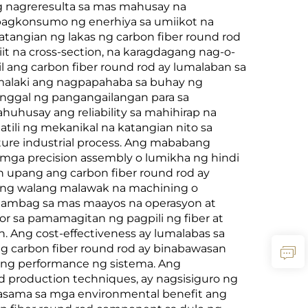
ng nagreresulta sa mas mahusay na
 pagkonsumo ng enerhiya sa umiikot na
angian ng lakas ng carbon fiber round rod
t na cross-section, na karagdagang nag-o-
 ang carbon fiber round rod ay lumalaban sa
a malaki ang nagpapahaba sa buhay ng
nggal ng pangangailangan para sa
uhusay ang reliability sa mahihirap na
tili ng mekanikal na katangian nito sa
ure industrial process. Ang mababang
 mga precision assembly o lumikha ng hindi
n upang ang carbon fiber round rod ay
nang walang malawak na machining o
-aambag sa mas maayos na operasyon at
or sa pamamagitan ng pagpili ng fiber at
. Ang cost-effectiveness ay lumalabas sa
g carbon fiber round rod ay binabawasan
ang performance ng sistema. Ang
production techniques, ay nagsisiguro ng
Kasama sa mga environmental benefit ang