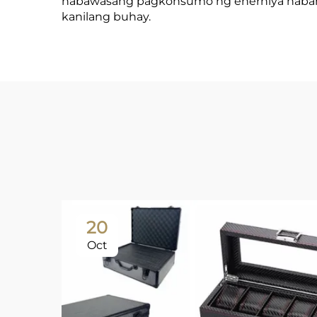
nabawasang pagkonsumo ng enerhiya habang 
kanilang buhay.
20
Oct