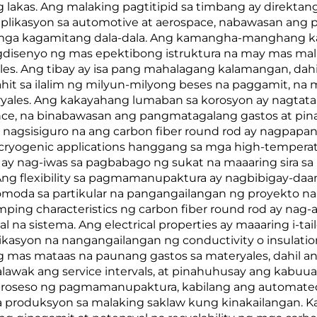
 lakas. Ang malaking pagtitipid sa timbang ay direkta
aplikasyon sa automotive at aerospace, nabawasan ang
 mga kagamitang dala-dala. Ang kamangha-manghang kat
disenyo ng mas epektibong istruktura na may mas malii
es. Ang tibay ay isa pang mahalagang kalamangan, dahil
kahit sa ilalim ng milyun-milyong beses na paggamit, n
yales. Ang kakayahang lumaban sa korosyon ay nagtata
ce, na binabawasan ang pangmatagalang gastos at pinah
 nagsisiguro na ang carbon fiber round rod ay nagpapana
cryogenic applications hanggang sa mga high-temperat
 ay nag-iwas sa pagbabago ng sukat na maaaring sira sa
Ang flexibility sa pagmamanupaktura ay nagbibigay-daa
omoda sa partikular na pangangailangan ng proyekto 
ping characteristics ng carbon fiber round rod ay nag
a sistema. Ang electrical properties ay maaaring i-tail
ikasyon na nangangailangan ng conductivity o insulation
 mas mataas na paunang gastos sa materyales, dahil an
lawak ang service intervals, at pinahuhusay ang kabuu
proseso ng pagmamanupaktura, kabilang ang automated 
a produksyon sa malaking saklaw kung kinakailangan. 