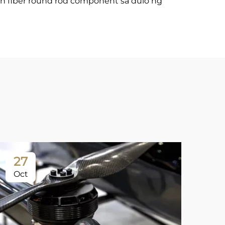
n fiber round rod component sa dulo ng
27
Oct