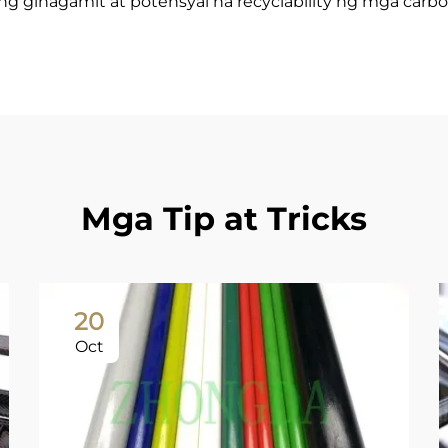
ginagamit at potensyal na recyclability ng mga carbo
Mga Tip at Tricks
20
Oct