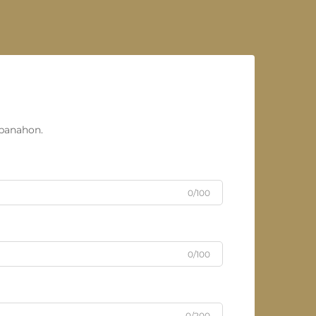
panahon.
0/100
0/100
0/200