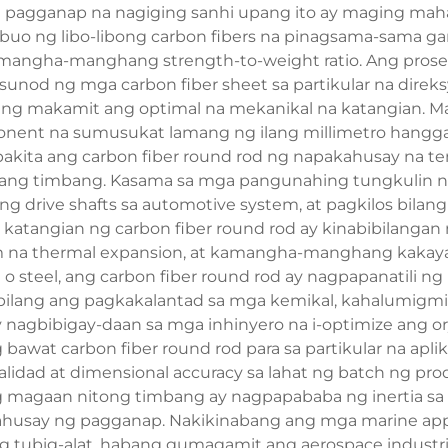
 pagganap na nagiging sanhi upang ito ay maging maha
nubuo ng libo-libong carbon fibers na pinagsama-sama ga
mangha-manghang strength-to-weight ratio. Ang prose
od ng mga carbon fiber sheet sa partikular na direksy
ng makamit ang optimal na mekanikal na katangian. Mag
mponent na sumusukat lamang ng ilang millimetro hangga
pakita ang carbon fiber round rod ng napakahusay na te
ng timbang. Kasama sa mga pangunahing tungkulin nito
lang drive shafts sa automotive system, at pagkilos bil
 katangian ng carbon fiber round rod ay kinabibilang
m na thermal expansion, at kamangha-manghang kakayah
 steel, ang carbon fiber round rod ay nagpapanatili ng k
abilang ang pagkakalantad sa mga kemikal, kahalumigm
y nagbibigay-daan sa mga inhinyero na i-optimize ang ory
bawat carbon fiber round rod para sa partikular na ap
alidad at dimensional accuracy sa lahat ng batch ng p
ang magaan nitong timbang ay nagpapababa ng inertia sa
husay ng pagganap. Nakikinabang ang mga marine app
t ng tubig-alat, habang gumagamit ang aerospace indus