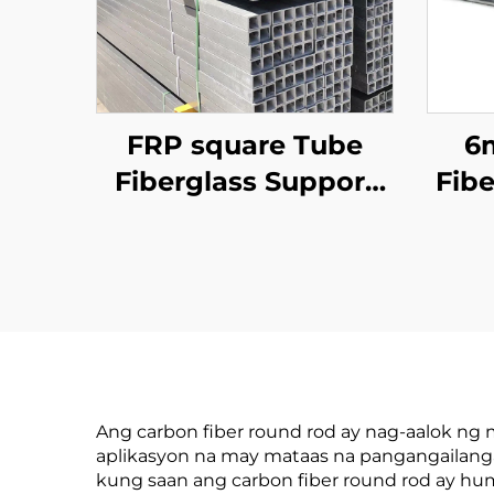
FRP square Tube
6
Fiberglass Support
Fibe
Beam FRP Rectangle
sa
Pipe
Ang carbon fiber round rod ay nag-aalok n
aplikasyon na may mataas na pangangailanga
kung saan ang carbon fiber round rod ay hu