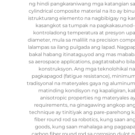
ng hindi pangkaraniwang mga katangian sa
cylindrical composite material na ito ay bi
istrukturang elemento na nagbibigay ng ka
kasangkot sa tumpak na pagkakasunod-sun
kontroladong temperatura at presyon upa
diameter, mula sa maliliit na precision co
lalampas sa ilang pulgada ang lapad. Nagpa
bakal habang itinataguyod ang mas mababa
sa aerospace applications, pagtatrabaho bi
konstruksyon. Ang mga teknolohikal na
pagkapagod (fatigue resistance), minimu
tradisyonal na materyales gaya ng aluminum o
matinding kondisyon ng kapaligiran, k
anisotropic properties ng materyales a
requirements, na ginagawing angkop ang 
technique ay tinitiyak ang pare-parehong k
fiber round rod sa robotics, kung saan 
goods, kung saan mahalaga ang pagpapa
carbon fiber round rod sa corrosion dulo