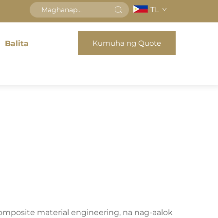
TL
Kumuha ng Quote
Balita
mposite material engineering, na nag-aalok