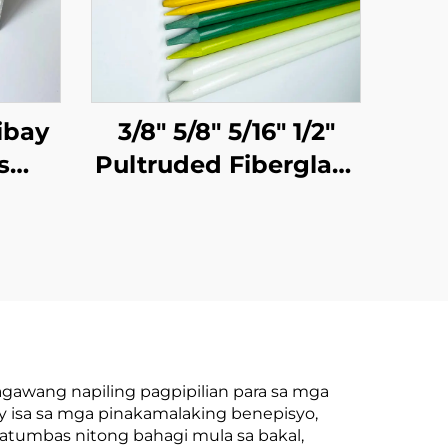
ibay
3/8" 5/8" 5/16" 1/2"
s
Pultruded Fiberglass
ofile
Tube Stake Tree
usion
Stake na may
hape
Polyester Veil
Tumagal ng 20 Taon
o Higit Pa
gawang napiling pagpipilian para sa mga
y isa sa mga pinakamalaking benepisyo,
katumbas nitong bahagi mula sa bakal,