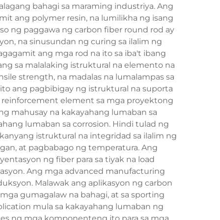
lagang bahagi sa maraming industriya. Ang
mit ang polymer resin, na lumilikha ng isang
so ng paggawa ng carbon fiber round rod ay
on, na sinusundan ng curing sa ilalim ng
agamit ang mga rod na ito sa iba't ibang
ng sa malalaking istruktural na elemento na
nsile strength, na madalas na lumalampas sa
 ang pagbibigay ng istruktural na suporta
ang reinforcement element sa mga proyektong
an ng mahusay na kakayahang lumaban sa
ang lumaban sa corrosion. Hindi tulad ng
anyang istruktural na integridad sa ilalim ng
igan, at pagbabago ng temperatura. Ang
entasyon ng fiber para sa tiyak na load
likasyon. Ang mga advanced manufacturing
roduksyon. Malawak ang aplikasyon ng carbon
 mga gumagalaw na bahagi, at sa sporting
lication mula sa kakayahang lumaban ng
tries ng mga komponenteng ito para sa mga