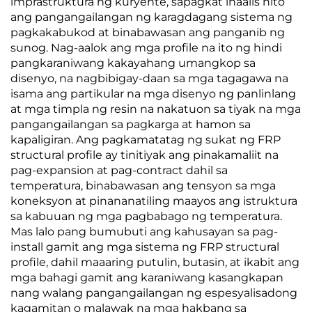
imprastruktura ng kuryente, sapagkat inaalis nito
ang pangangailangan ng karagdagang sistema ng
pagkakabukod at binabawasan ang panganib ng
sunog. Nag-aalok ang mga profile na ito ng hindi
pangkaraniwang kakayahang umangkop sa
disenyo, na nagbibigay-daan sa mga tagagawa na
isama ang partikular na mga disenyo ng panlinlang
at mga timpla ng resin na nakatuon sa tiyak na mga
pangangailangan sa pagkarga at hamon sa
kapaligiran. Ang pagkamatatag ng sukat ng FRP
structural profile ay tinitiyak ang pinakamaliit na
pag-expansion at pag-contract dahil sa
temperatura, binabawasan ang tensyon sa mga
koneksyon at pinananatiling maayos ang istruktura
sa kabuuan ng mga pagbabago ng temperatura.
Mas lalo pang bumubuti ang kahusayan sa pag-
install gamit ang mga sistema ng FRP structural
profile, dahil maaaring putulin, butasin, at ikabit ang
mga bahagi gamit ang karaniwang kasangkapan
nang walang pangangailangan ng espesyalisadong
kagamitan o malawak na mga hakbang sa