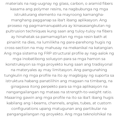
materials na nag-uugnay ng glass, carbon, o aramid fibers
kasama ang polymer resins, na nagbubunga ng mga
istrukturang elemento na mayroong kamangha-
manghang pagganap sa iba't ibang aplikasyon. Ang
proseso ng pagmamanupaktura ay kinasasangkutan ng
pultrusion techniques kung saan ang tuloy-tuloy na fibers
ay hinahatak sa pamamagitan ng mga resin bath at
pinainit na dies, na lumilikha ng pare-parehong hugis ng
cross-section na may mahusay na mekanikal na katangian.
Ang mga sistema ng FRP structural profile ay nag-aalok ng
mga inobatibong solusyon para sa mga hamon sa
konstruksyon sa mga proyekto kung saan ang tradisyonal
na materyales ay may limitasyon. Ang pangunahing
tungkulin ng mga profile na ito ay magbigay ng suporta sa
istruktura habang panatilihin ang magaan na timbang, na
ginagawa itong perpekto para sa mga aplikasyon na
nangangailangan ng mataas na strength-to-weight ratio.
Maaaring gawin ang mga profile na ito sa iba't ibang hugis
kabilang ang I-beams, channels, angles, tubes, at custom
configurations upang matugunan ang partikular na
pangangailangan ng proyekto. Ang mga teknolohikal na