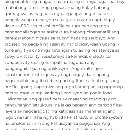
pinapanatili ang magaan na timbang sa mga lugar na may
mababang stress. Ang pagsasama ng kulay habang
gumagawa ay nag-aalis ng pangangailangan para sa
pangalawang operasyon sa pagtatapos, na nagbibigay-
daan sa FRP structural profile na tugunan ang mga
pangangailangan sa arkitektura habang pinananatili ang
pare-parehong hitsura sa buong haba ng serbisyo. Ang
proseso ng pagpili ng resin ay nagbibigay-daan upang i-
tune ang tiyak na mga katangian tulad ng resistensya sa
apoy, UV stability, resistensya sa kemikal, o electrical
conductivity upang tumpak na tugunan ang
pangangailangan ng aplikasyon. Ang multi-layer
construction techniques ay nagbibigay-daan upang
pagsamahin ang iba't ibang uri ng fiber sa loob ng isang
profile, upang i-optimize ang mga katangian sa pagganap
para sa mga kumplikadong kondisyon ng paglo-load.
Halimbawa, ang glass fibers ay maaaring magbigay ng
pangunahing istruktural na lakas habang ang carbon fiber
layers ay nagdaragdag ng katigasan sa mahahalagang
lugar, na lumilikha ng hybrid FRP structural profile system
na pinakamainam ang kahusayan sa pagganap. Ang
proseso ng pagmamanupaktura ay kasali rin ang mga