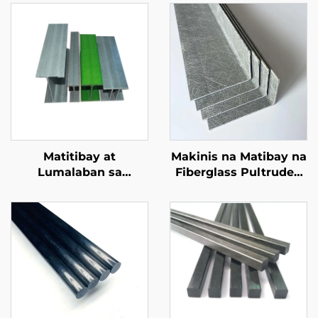
Matitibay at
Makinis na Matibay na
Lumalaban sa
Fiberglass Pultruded
Korosyon na FRP na
Frp Profile Tagagawa
Girder, Mataas na
Pultrusion Glass Fiber
Kalidad na Produkto
L Shape Profile
mula sa Fiberglass
para sa Konstruksyon