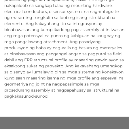
nakapaloob na sangkap tulad ng mounting hardware,
electrical conductors, o sensor system, na nag-iintegrate
ng maraming tungkulin sa loob ng isang istruktural na
elemento. Ang kakayahang ito sa integrasyon ay
binabawasan ang kumplikadong pag-assembly at iniiwasan
ang mga potensyal na punto ng kabiguan na kaugnay ng
mga pangalawang attachment. Ang pasadyang
produksyon ng haba ay nag-aalis ng basura ng materyales
at binabawasan ang pangangailangan sa pagputol sa field,
dahil ang FRP structural profile ay maaaring gawin ayon sa
eksaktong sukat ng proyekto. Ang kakayahang umangkop
sa disenyo ay lumalawig din sa mga sistema ng koneksyon,
kung saan maaaring isama ng mga profile ang espesyal na
geometriya ng joint na nagpapasimple sa mga
prosedurang assembly at nagpapahusay sa istruktural na
pagkakasunod-sunod.