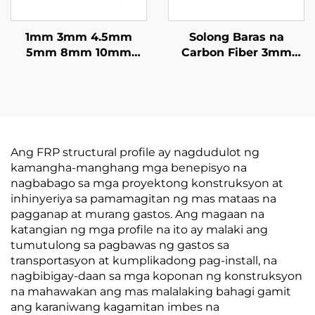
1mm 3mm 4.5mm
Solong Baras na
5mm 8mm 10mm
Carbon Fiber 3mm
11mm 16mm Mala-
4mm 5mm 6mm 8mm
Plastik na Solong
9mm 9.5mm 10mm
Baras na CFRP Carbon
12mm 12.7mm
Fiber Bilog na Baras
Ang FRP structural profile ay nagdudulot ng
kamangha-manghang mga benepisyo na
nagbabago sa mga proyektong konstruksyon at
inhinyeriya sa pamamagitan ng mas mataas na
pagganap at murang gastos. Ang magaan na
katangian ng mga profile na ito ay malaki ang
tumutulong sa pagbawas ng gastos sa
transportasyon at kumplikadong pag-install, na
nagbibigay-daan sa mga koponan ng konstruksyon
na mahawakan ang mas malalaking bahagi gamit
ang karaniwang kagamitan imbes na