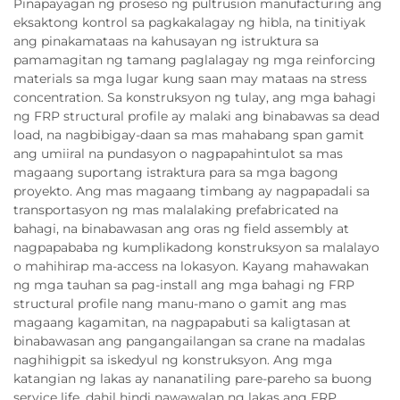
Pinapayagan ng proseso ng pultrusion manufacturing ang
eksaktong kontrol sa pagkakalagay ng hibla, na tinitiyak
ang pinakamataas na kahusayan ng istruktura sa
pamamagitan ng tamang paglalagay ng mga reinforcing
materials sa mga lugar kung saan may mataas na stress
concentration. Sa konstruksyon ng tulay, ang mga bahagi
ng FRP structural profile ay malaki ang binabawas sa dead
load, na nagbibigay-daan sa mas mahabang span gamit
ang umiiral na pundasyon o nagpapahintulot sa mas
magaang suportang istraktura para sa mga bagong
proyekto. Ang mas magaang timbang ay nagpapadali sa
transportasyon ng mas malalaking prefabricated na
bahagi, na binabawasan ang oras ng field assembly at
nagpapababa ng kumplikadong konstruksyon sa malalayo
o mahihirap ma-access na lokasyon. Kayang mahawakan
ng mga tauhan sa pag-install ang mga bahagi ng FRP
structural profile nang manu-mano o gamit ang mas
magaang kagamitan, na nagpapabuti sa kaligtasan at
binabawasan ang pangangailangan sa crane na madalas
naghihigpit sa iskedyul ng konstruksyon. Ang mga
katangian ng lakas ay nananatiling pare-pareho sa buong
service life, dahil hindi nawawalan ng lakas ang FRP