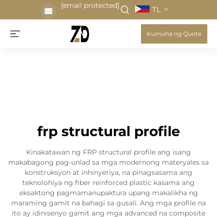
[email protected]
TL
Kumuha ng Quote
frp structural profile
Kinakatawan ng FRP structural profile ang isang
makabagong pag-unlad sa mga modernong materyales sa
konstruksyon at inhinyeriya, na pinagsasama ang
teknolohiya ng fiber reinforced plastic kasama ang
eksaktong pagmamanupaktura upang makalikha ng
maraming gamit na bahagi sa gusali. Ang mga profile na
ito ay idinisenyo gamit ang mga advanced na composite