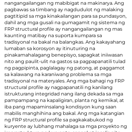
nangangailangan ng mabibigat na makinarya. Ang
pagbawas sa timbang ay nagdudulot ng malaking
pagtitipid sa mga kinakailangan para sa pundasyon,
dahil ang mga gusali na gumagamit ng sistema ng
FRP structural profile ay nangangailangan ng mas
kaunting matibay na suporta kumpara sa
tradisyonal na bakal na balangkas. Ang kakayahang
lumaban sa korosyon ay itinuturing na
pinakamahalagang benepisyo, sapagkat iniiwasan
nito ang paulit-ulit na gastos sa pagpapanatili tulad
ng pagpipinta, paglalagay ng patong, at paggamot
sa kalawang na karaniwang problema sa mga
tradisyonal na materyales. Ang mga bahagi ng FRP
structural profile ay nagpapanatili ng kanilang
istrukturang integridad nang ilang dekada sa mga
pampampang na kapaligiran, planta ng kemikal, at
iba pang mapaminsalang kondisyon kung saan
mabilis manghihina ang bakal. Ang mga katangian
ng FRP structural profile sa pagkakabukod ng
kuryente ay lubhang mahalaga sa mga proyekto ng