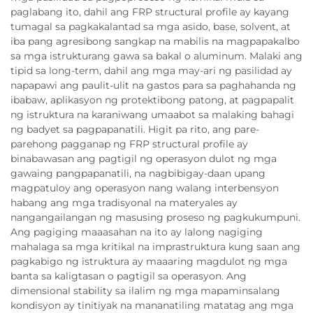
paglabang ito, dahil ang FRP structural profile ay kayang
tumagal sa pagkakalantad sa mga asido, base, solvent, at
iba pang agresibong sangkap na mabilis na magpapakalbo
sa mga istrukturang gawa sa bakal o aluminum. Malaki ang
tipid sa long-term, dahil ang mga may-ari ng pasilidad ay
napapawi ang paulit-ulit na gastos para sa paghahanda ng
ibabaw, aplikasyon ng protektibong patong, at pagpapalit
ng istruktura na karaniwang umaabot sa malaking bahagi
ng badyet sa pagpapanatili. Higit pa rito, ang pare-
parehong pagganap ng FRP structural profile ay
binabawasan ang pagtigil ng operasyon dulot ng mga
gawaing pangpapanatili, na nagbibigay-daan upang
magpatuloy ang operasyon nang walang interbensyon
habang ang mga tradisyonal na materyales ay
nangangailangan ng masusing proseso ng pagkukumpuni.
Ang pagiging maaasahan na ito ay lalong nagiging
mahalaga sa mga kritikal na imprastruktura kung saan ang
pagkabigo ng istruktura ay maaaring magdulot ng mga
banta sa kaligtasan o pagtigil sa operasyon. Ang
dimensional stability sa ilalim ng mga mapaminsalang
kondisyon ay tinitiyak na mananatiling matatag ang mga