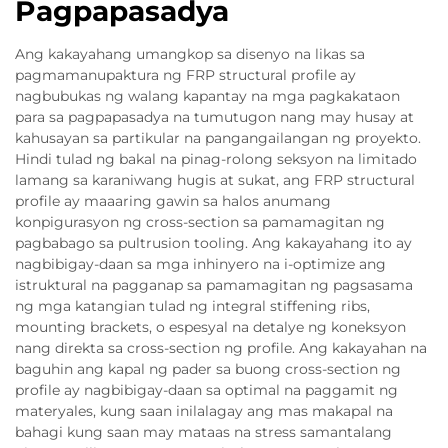
Pagpapasadya
Ang kakayahang umangkop sa disenyo na likas sa
pagmamanupaktura ng FRP structural profile ay
nagbubukas ng walang kapantay na mga pagkakataon
para sa pagpapasadya na tumutugon nang may husay at
kahusayan sa partikular na pangangailangan ng proyekto.
Hindi tulad ng bakal na pinag-rolong seksyon na limitado
lamang sa karaniwang hugis at sukat, ang FRP structural
profile ay maaaring gawin sa halos anumang
konpigurasyon ng cross-section sa pamamagitan ng
pagbabago sa pultrusion tooling. Ang kakayahang ito ay
nagbibigay-daan sa mga inhinyero na i-optimize ang
istruktural na pagganap sa pamamagitan ng pagsasama
ng mga katangian tulad ng integral stiffening ribs,
mounting brackets, o espesyal na detalye ng koneksyon
nang direkta sa cross-section ng profile. Ang kakayahan na
baguhin ang kapal ng pader sa buong cross-section ng
profile ay nagbibigay-daan sa optimal na paggamit ng
materyales, kung saan inilalagay ang mas makapal na
bahagi kung saan may mataas na stress samantalang