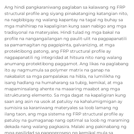
Ang hindi pangkaraniwang paglaban sa kalawang ng FRP
structural profile ang siyang pinakatanging katangian nito,
na nagbibigay ng walang kapantay na tagal ng buhay sa
mga mahihirap na kapaligiran kung saan nabigo ang mga
tradisyonal na materyales. Hindi tulad ng mga bakal na
profile na nangangailangan ng paulit-ulit na pagpapanatili
sa pamamagitan ng pagpipinta, galvanizing, at mga
protektibong patong, ang FRP structural profile ay
nagpapanatili ng integridad at hitsura nito nang walang
anumang protektibong paggamot. Ang likas na paglabang
ito ay nagmumula sa polymer matrix na ganap na
nakabalot sa mga pampalakas na hibla, na lumilikha ng
isang hadlang na humaharang sa tubig, kemikal, at mga
mapaminsalang ahente na maaaring maabot ang mga
istrukturang elemento. Sa mga dagat na kapaligiran kung
saan ang asin na usok at patuloy na kahalumigmigan ay
sumisira sa karaniwang materyales sa loob lamang ng
ilang taon, ang mga sistema ng FRP structural profile ay
patuloy na gumaganap nang optimal sa loob ng maraming
dekada nang walang pagkasira. Malaki ang pakinabang ng
mga pasilidad sa pagpoproseso ng kemikal mula sa