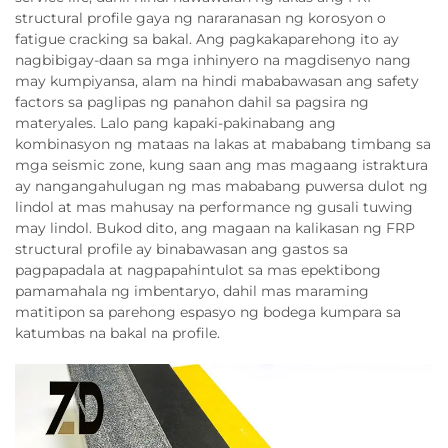
structural profile gaya ng nararanasan ng korosyon o
fatigue cracking sa bakal. Ang pagkakaparehong ito ay
nagbibigay-daan sa mga inhinyero na magdisenyo nang
may kumpiyansa, alam na hindi mababawasan ang safety
factors sa paglipas ng panahon dahil sa pagsira ng
materyales. Lalo pang kapaki-pakinabang ang
kombinasyon ng mataas na lakas at mababang timbang sa
mga seismic zone, kung saan ang mas magaang istraktura
ay nangangahulugan ng mas mababang puwersa dulot ng
lindol at mas mahusay na performance ng gusali tuwing
may lindol. Bukod dito, ang magaan na kalikasan ng FRP
structural profile ay binabawasan ang gastos sa
pagpapadala at nagpapahintulot sa mas epektibong
pamamahala ng imbentaryo, dahil mas maraming
matitipon sa parehong espasyo ng bodega kumpara sa
katumbas na bakal na profile.