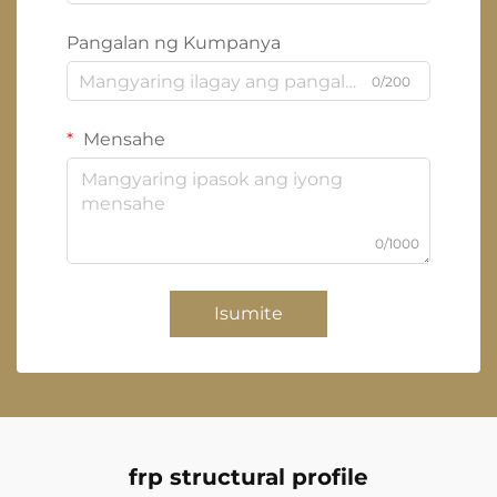
Pangalan ng Kumpanya
0/200
Mensahe
0/1000
Isumite
frp structural profile