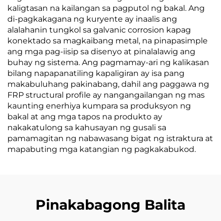
kaligtasan na kailangan sa pagputol ng bakal. Ang
di-pagkakagana ng kuryente ay inaalis ang
alalahanin tungkol sa galvanic corrosion kapag
konektado sa magkaibang metal, na pinapasimple
ang mga pag-iisip sa disenyo at pinalalawig ang
buhay ng sistema. Ang pagmamay-ari ng kalikasan
bilang napapanatiling kapaligiran ay isa pang
makabuluhang pakinabang, dahil ang paggawa ng
FRP structural profile ay nangangailangan ng mas
kaunting enerhiya kumpara sa produksyon ng
bakal at ang mga tapos na produkto ay
nakakatulong sa kahusayan ng gusali sa
pamamagitan ng nabawasang bigat ng istraktura at
mapabuting mga katangian ng pagkakabukod.
Pinakabagong Balita