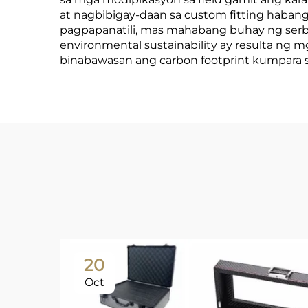
at nagbibigay-daan sa custom fitting haban
pagpapanatili, mas mahabang buhay ng serbi
environmental sustainability ay resulta ng
binabawasan ang carbon footprint kumpara 
20
Oct