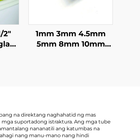
1/2"
1mm 3mm 4.5mm
glass
5mm 8mm 10mm
ree
11mm 16mm Mala-
y
Plastik na Solong
l
Baras na CFRP
Taon
Carbon Fiber Bilog
na Baras
bang na direktang naghahatid ng mas
a mga suportadong istraktura. Ang mga tube
amantalang nananatili ang katumbas na
bahagi nang manu-mano nang hindi