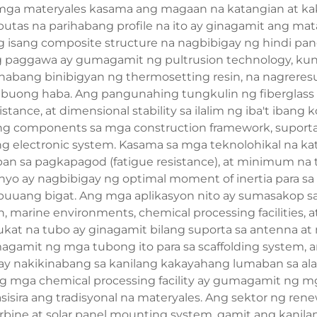
 na mga materyales kasama ang magaan na katangian at k
butas na parihabang profile na ito ay ginagamit ang ma
g isang composite structure na nagbibigay ng hindi pan
ng paggawa ay gumagamit ng pultrusion technology, kung 
abang binibigyan ng thermosetting resin, na nagreresu
a buong haba. Ang pangunahing tungkulin ng fiberglass
esistance, at dimensional stability sa ilalim ng iba't iba
ng components sa mga construction framework, suport
ng electronic system. Kasama sa mga teknolohikal na k
aban sa pagkapagod (fatigue resistance), at minimum na
senyo ay nagbibigay ng optimal moment of inertia para 
buuang bigat. Ang mga aplikasyon nito ay sumasakop sa
marine environments, chemical processing facilities, at
sukat na tubo ay ginagamit bilang suporta sa antenna a
gamit ng mga tubong ito para sa scaffolding system, a
nakikinabang sa kanilang kakayahang lumaban sa alat 
ng mga chemical processing facility ay gumagamit ng mg
isira ang tradisyonal na materyales. Ang sektor ng re
rbine at solar panel mounting system, gamit ang kanil