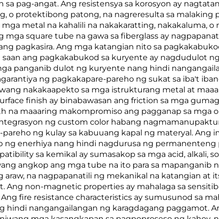
sa pag-angat. Ang resistensya sa korosyon ay nagtatang
ing, o protektibong patong, na nagreresulta sa malaking
mga metal na kahalili na nakakaratting, nakakaluma, o
g mga square tube na gawa sa fiberglass ay nagpapanatili
lang pagkasira. Ang mga katangian nito sa pagkakabuk
 saan ang pagkakabukod sa kuryente ay nagdudulot ng p
 mga panganib dulot ng kuryente nang hindi nangangai
garantiya ng pagkakapare-pareho ng sukat sa iba't iban
wang nakakaapekto sa mga istrukturang metal at maaa
urface finish ay binabawasan ang friction sa mga gumaga
wth na maaaring makompromiso ang pagganap sa mga outdo
ntegrasyon ng custom color habang nagmamanupaktura
-pareho ng kulay sa kabuuang kapal ng materyal. Ang 
sip ng enerhiya nang hindi nagdurusa ng permanenteng 
bility sa kemikal ay sumasakop sa mga acid, alkali, sol
ang angkop ang mga tube na ito para sa mapanganib na i
ng araw, na nagpapanatili ng mekanikal na katangian at i
 Ang non-magnetic properties ay mahalaga sa sensitib
 Ang fire resistance characteristics ay sumusunod sa ma
ang hindi nangangailangan ng karagdagang paggamot. A
aniwang mga kasangkapan sa pagpoproseso ng kahoy, na