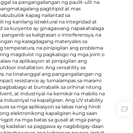
gal sa pangangailangan ng paulit-ulit na
 pangmatagalang pagtitipid at mas
 nabubulok kapag nailantad sa
 ng kanilang istraktural na integridad at
od sa kuryente ay ginagawang napakahalaga
anganib sa kaligtasan o interferensya, na
langan ng karagdagang materyales sa
g temperatura, na pinipigilan ang problema
ring magdulot ng pagkabigo ng mga joint o
law na aplikasyon at pinipigilan ang
or installation. Ang versatility sa
, na tinatanggal ang pangangailangan ng
impact resistance ay lumalampas sa marami
pagbabago at bumabalik sa orihinal nitong
vent, at industriyal na kemikal na mabilis na
ndustriyal na kapaligiran. Ang UV stability
tsura sa mga aplikasyon sa labas nang hindi
ong elektronikong kapaligiran kung saan
higpit na mga batas sa gusali at mga pang-
ng kadalian sa paggawa ay nagbibigay-daan
 binabawasan ang kahirapan ng pag-install