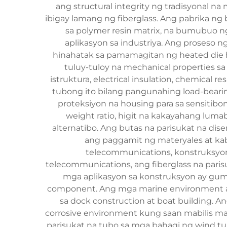
ang structural integrity ng tradisyonal
ibigay lamang ng fiberglass. Ang pabrika ng 
sa polymer resin matrix, na bumubuo n
aplikasyon sa industriya. Ang proseso 
hinahatak sa pamamagitan ng heated die h
tuluy-tuloy na mechanical properties s
istruktura, electrical insulation, chemical r
tubong ito bilang pangunahing load-beari
proteksiyon na housing para sa sensitibo
weight ratio, higit na kakayahang lum
alternatibo. Ang butas na parisukat na di
ang paggamit ng materyales at ka
telecommunications, konstruksyon, 
telecommunications, ang fiberglass na pari
mga aplikasyon sa konstruksyon ay guma
component. Ang mga marine environment ay 
sa dock construction at boat building. A
corrosive environment kung saan mabilis mas
parisukat na tubo sa mga bahagi ng wind tu