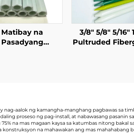
Matibay na
3/8" 5/8" 5/16" 
Pasadyang
Pultruded Fiber
berglass Hollow
Tube Stake T
be Orihinal na
Stake na ma
lay Mataas na
Polyester Vei
gganap na FRP
Tumagal ng 20 
Pipe
o Higit Pa
s ay nag-aalok ng kamangha-manghang pagbawas sa tim
aling proseso ng pag-install, at nabawasang pasanin s
 75% na mas magaan kaysa sa katumbas nitong bakal s
n sa konstruksyon na mahawakan ang mas mahahabang 