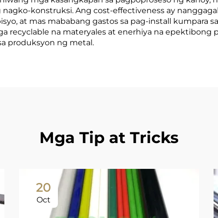
g nagko-konstruksi. Ang cost-effectiveness ay nanggag
syo, at mas mababang gastos sa pag-install kumpara sa
 mga recyclable na materyales at enerhiya na epektibo
sa produksyon ng metal.
Mga Tip at Tricks
20
Oct