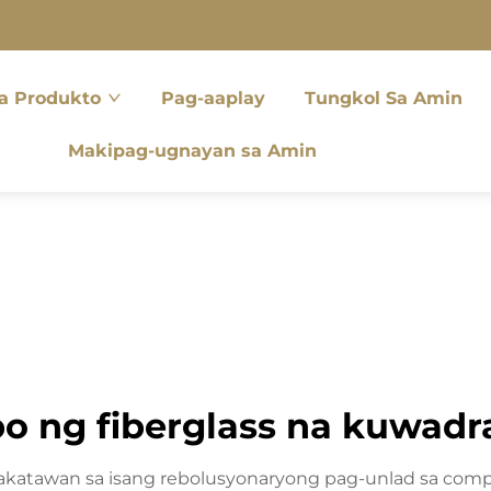
a Produkto
Pag-aaplay
Tungkol Sa Amin
Makipag-ugnayan sa Amin
bo ng fiberglass na kuwadr
makatawan sa isang rebolusyonaryong pag-unlad sa comp