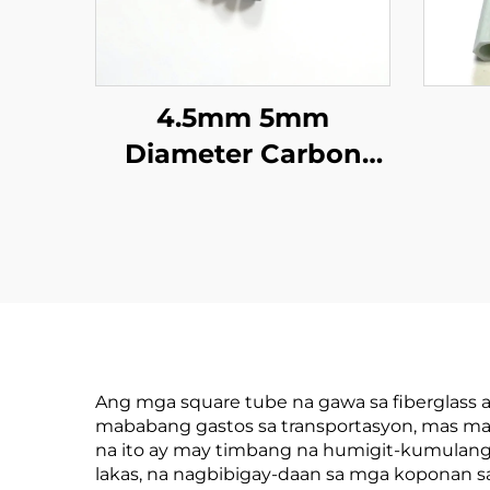
4.5mm 5mm
Diameter Carbon
Fiber Rods Carbon
Fi
Fiber Sticks para sa
Tu
Olive Harvesters
Ku
Pa
Ang mga square tube na gawa sa fiberglas
mababang gastos sa transportasyon, mas mad
na ito ay may timbang na humigit-kumulang
lakas, na nagbibigay-daan sa mga kopona