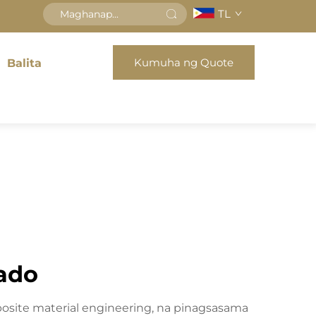
TL
Kumuha ng Quote
Balita
ado
osite material engineering, na pinagsasama