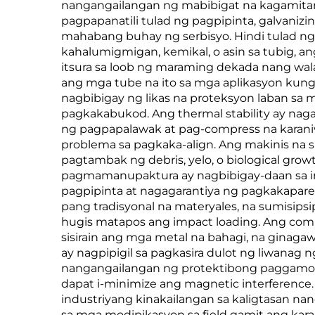
nangangailangan ng mabibigat na kagamitan 
pagpapanatili tulad ng pagpipinta, galvaniz
mahabang buhay ng serbisyo. Hindi tulad ng 
kahalumigmigan, kemikal, o asin sa tubig, an
itsura sa loob ng maraming dekada nang wa
ang mga tube na ito sa mga aplikasyon kung
nagbibigay ng likas na proteksyon laban sa
pagkakabukod. Ang thermal stability ay naga
ng pagpapalawak at pag-compress na karani
problema sa pagkaka-align. Ang makinis na s
pagtambak ng debris, yelo, o biological gro
pagmamanupaktura ay nagbibigay-daan sa i
pagpipinta at nagagarantiya ng pagkakapare
pang tradisyonal na materyales, na sumisip
hugis matapos ang impact loading. Ang compati
sisirain ang mga metal na bahagi, na ginagaw
ay nagpipigil sa pagkasira dulot ng liwanag 
nangangailangan ng protektibong paggamot.
dapat i-minimize ang magnetic interference.
industriyang kinakailangan sa kaligtasan n
sa mga modipikasyon sa field gamit ang kar