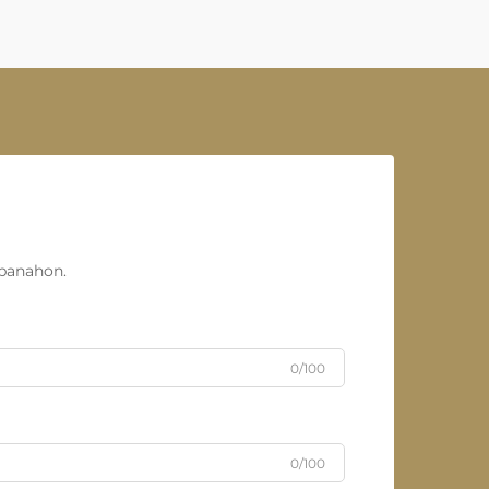
panahon.
0/100
0/100