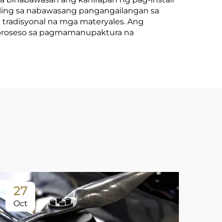
aling sa nabawasang pangangailangan sa
 tradisyonal na mga materyales. Ang
ng proseso sa pagmamanupaktura na
27
Oct