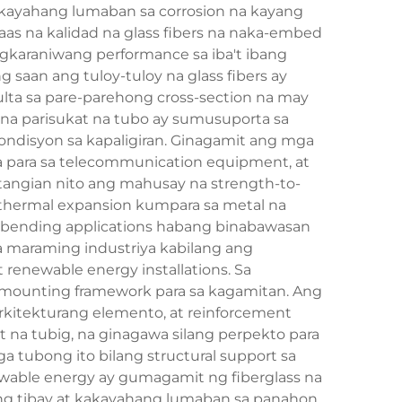
akayahang lumaban sa corrosion na kayang
taas na kalidad na glass fibers na naka-embed
gkaraniwang performance sa iba't ibang
saan ang tuloy-tuloy na glass fibers ay
lta sa pare-parehong cross-section na may
 na parisukat na tubo ay sumusuporta sa
ng kondisyon sa kapaligiran. Ginagamit ang mga
a para sa telecommunication equipment, at
atangian nito ang mahusay na strength-to-
 thermal expansion kumpara sa metal na
sa bending applications habang binabawasan
 maraming industriya kabilang ang
 renewable energy installations. Sa
t mounting framework para sa kagamitan. Ang
rkitekturang elemento, at reinforcement
na tubig, na ginagawa silang perpekto para
a tubong ito bilang structural support sa
newable energy ay gumagamit ng fiberglass na
ang tibay at kakayahang lumaban sa panahon.