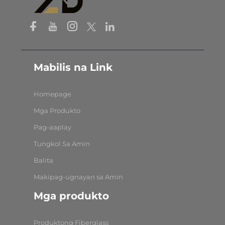
Mabilis na Link
Homepage
Mga Produkto
Pag-aaplay
Tungkol Sa Amin
Balita
Makipag-ugnayan sa Amin
Mga produkto
Produktong Fiberglass