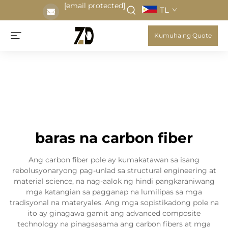
[email protected]
TL
Kumuha ng Quote
baras na carbon fiber
Ang carbon fiber pole ay kumakatawan sa isang
rebolusyonaryong pag-unlad sa structural engineering at
material science, na nag-aalok ng hindi pangkaraniwang
mga katangian sa pagganap na lumilipas sa mga
tradisyonal na materyales. Ang mga sopistikadong pole na
ito ay ginagawa gamit ang advanced composite
technology na pinagsasama ang carbon fibers at mga