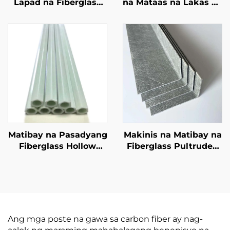
Lapad na Fiberglass
na Mataas na Lakas na
na Mga Sanga Isang
Mga Tubo ng
Daan na Metro Bawat
Fiberglass Matibay at
Rolyo para sa Recurve
Tiyak para sa
Bow Limbs Archery
Maraming Sitwasyon
Recurve Limbs
Matibay na Pasadyang
Makinis na Matibay na
Fiberglass Hollow
Fiberglass Pultruded
Tube Orihinal na Kulay
Frp Profile Tagagawa
Mataas na Pagganap
Pultrusion Glass Fiber
na FRP Pipe
L Shape Profile
Ang mga poste na gawa sa carbon fiber ay nag-