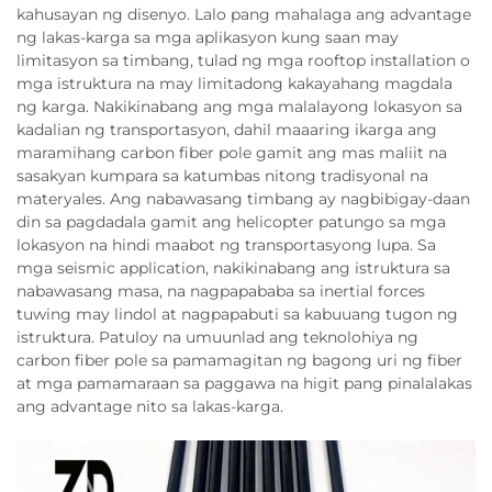
kahusayan ng disenyo. Lalo pang mahalaga ang advantage
ng lakas-karga sa mga aplikasyon kung saan may
limitasyon sa timbang, tulad ng mga rooftop installation o
mga istruktura na may limitadong kakayahang magdala
ng karga. Nakikinabang ang mga malalayong lokasyon sa
kadalian ng transportasyon, dahil maaaring ikarga ang
maramihang carbon fiber pole gamit ang mas maliit na
sasakyan kumpara sa katumbas nitong tradisyonal na
materyales. Ang nabawasang timbang ay nagbibigay-daan
din sa pagdadala gamit ang helicopter patungo sa mga
lokasyon na hindi maabot ng transportasyong lupa. Sa
mga seismic application, nakikinabang ang istruktura sa
nabawasang masa, na nagpapababa sa inertial forces
tuwing may lindol at nagpapabuti sa kabuuang tugon ng
istruktura. Patuloy na umuunlad ang teknolohiya ng
carbon fiber pole sa pamamagitan ng bagong uri ng fiber
at mga pamamaraan sa paggawa na higit pang pinalalakas
ang advantage nito sa lakas-karga.