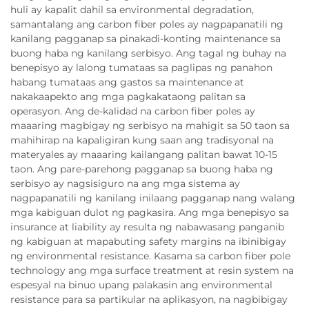
huli ay kapalit dahil sa environmental degradation,
samantalang ang carbon fiber poles ay nagpapanatili ng
kanilang pagganap sa pinakadi-konting maintenance sa
buong haba ng kanilang serbisyo. Ang tagal ng buhay na
benepisyo ay lalong tumataas sa paglipas ng panahon
habang tumataas ang gastos sa maintenance at
nakakaapekto ang mga pagkakataong palitan sa
operasyon. Ang de-kalidad na carbon fiber poles ay
maaaring magbigay ng serbisyo na mahigit sa 50 taon sa
mahihirap na kapaligiran kung saan ang tradisyonal na
materyales ay maaaring kailangang palitan bawat 10-15
taon. Ang pare-parehong pagganap sa buong haba ng
serbisyo ay nagsisiguro na ang mga sistema ay
nagpapanatili ng kanilang inilaang pagganap nang walang
mga kabiguan dulot ng pagkasira. Ang mga benepisyo sa
insurance at liability ay resulta ng nabawasang panganib
ng kabiguan at mapabuting safety margins na ibinibigay
ng environmental resistance. Kasama sa carbon fiber pole
technology ang mga surface treatment at resin system na
espesyal na binuo upang palakasin ang environmental
resistance para sa partikular na aplikasyon, na nagbibigay