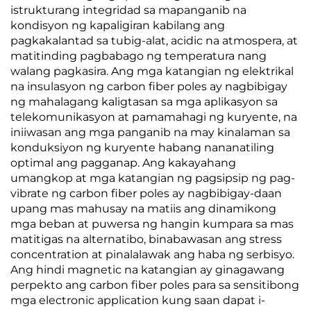
istrukturang integridad sa mapanganib na
kondisyon ng kapaligiran kabilang ang
pagkakalantad sa tubig-alat, acidic na atmospera, at
matitinding pagbabago ng temperatura nang
walang pagkasira. Ang mga katangian ng elektrikal
na insulasyon ng carbon fiber poles ay nagbibigay
ng mahalagang kaligtasan sa mga aplikasyon sa
telekomunikasyon at pamamahagi ng kuryente, na
iniiwasan ang mga panganib na may kinalaman sa
konduksiyon ng kuryente habang nananatiling
optimal ang pagganap. Ang kakayahang
umangkop at mga katangian ng pagsipsip ng pag-
vibrate ng carbon fiber poles ay nagbibigay-daan
upang mas mahusay na matiis ang dinamikong
mga beban at puwersa ng hangin kumpara sa mas
matitigas na alternatibo, binabawasan ang stress
concentration at pinalalawak ang haba ng serbisyo.
Ang hindi magnetic na katangian ay ginagawang
perpekto ang carbon fiber poles para sa sensitibong
mga electronic application kung saan dapat i-