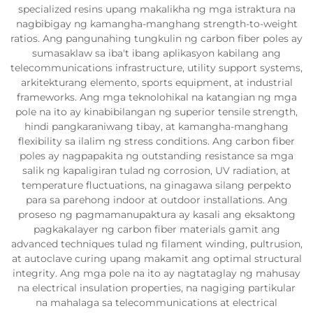
specialized resins upang makalikha ng mga istraktura na
nagbibigay ng kamangha-manghang strength-to-weight
ratios. Ang pangunahing tungkulin ng carbon fiber poles ay
sumasaklaw sa iba't ibang aplikasyon kabilang ang
telecommunications infrastructure, utility support systems,
arkitekturang elemento, sports equipment, at industrial
frameworks. Ang mga teknolohikal na katangian ng mga
pole na ito ay kinabibilangan ng superior tensile strength,
hindi pangkaraniwang tibay, at kamangha-manghang
flexibility sa ilalim ng stress conditions. Ang carbon fiber
poles ay nagpapakita ng outstanding resistance sa mga
salik ng kapaligiran tulad ng corrosion, UV radiation, at
temperature fluctuations, na ginagawa silang perpekto
para sa parehong indoor at outdoor installations. Ang
proseso ng pagmamanupaktura ay kasali ang eksaktong
pagkakalayer ng carbon fiber materials gamit ang
advanced techniques tulad ng filament winding, pultrusion,
at autoclave curing upang makamit ang optimal structural
integrity. Ang mga pole na ito ay nagtataglay ng mahusay
na electrical insulation properties, na nagiging partikular
na mahalaga sa telecommunications at electrical