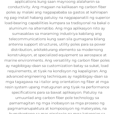
applications kung saan mayroong alalahanin sa
conductivity. Ang magaan na kalikasan ng carbon fiber
poles ay malaki ang nagpapababa sa gastos at kahirapan
ng pag-install habang patuloy na nagpapanatili ng superior
load-bearing capabilities kumpara sa tradisyonal na bakal o
aluminum na alternatibo. Ang mga aplikasyon nito ay
sumasaklaw sa maraming industriya kabilang ang
telecommunications kung saan sila gumagana bilang
antenna support structures, utility poles para sa power
distribution, arkitekturang elemento sa modernong
konstruksyon, at specialized equipment sa aerospace at
marine environments. Ang versatility ng carbon fiber poles
ay nagbibigay-daan sa customization batay sa sukat, load
requirements, at tiyak na kondisyon ng kapaligiran. Ang
advanced engineering techniques ay nagbibigay-daan sa
mga tagagawa na i-tailor ang orientation ng fiber at mga
resin system upang matugunan ang tiyak na performance
specifications para sa bawat aplikasyon. Patuloy na
umuunlad ang carbon fiber pole technology sa
pamamagitan ng mga inobasyon sa mga proseso ng
pagmamanupaktura at komposisyon ng materyales, na
humahantong sa mas pinalawig na mga katangian sa