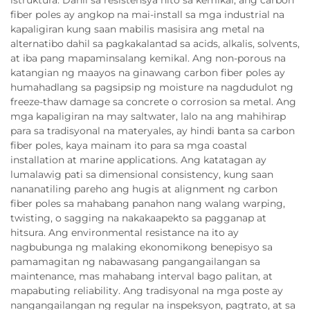
istruktura. Dahil sa resistensya nito sa kemikal, ang carbon
fiber poles ay angkop na mai-install sa mga industrial na
kapaligiran kung saan mabilis masisira ang metal na
alternatibo dahil sa pagkakalantad sa acids, alkalis, solvents,
at iba pang mapaminsalang kemikal. Ang non-porous na
katangian ng maayos na ginawang carbon fiber poles ay
humahadlang sa pagsipsip ng moisture na nagdudulot ng
freeze-thaw damage sa concrete o corrosion sa metal. Ang
mga kapaligiran na may saltwater, lalo na ang mahihirap
para sa tradisyonal na materyales, ay hindi banta sa carbon
fiber poles, kaya mainam ito para sa mga coastal
installation at marine applications. Ang katatagan ay
lumalawig pati sa dimensional consistency, kung saan
nananatiling pareho ang hugis at alignment ng carbon
fiber poles sa mahabang panahon nang walang warping,
twisting, o sagging na nakakaapekto sa pagganap at
hitsura. Ang environmental resistance na ito ay
nagbubunga ng malaking ekonomikong benepisyo sa
pamamagitan ng nabawasang pangangailangan sa
maintenance, mas mahabang interval bago palitan, at
mapabuting reliability. Ang tradisyonal na mga poste ay
nangangailangan ng regular na inspeksyon, pagtrato, at sa