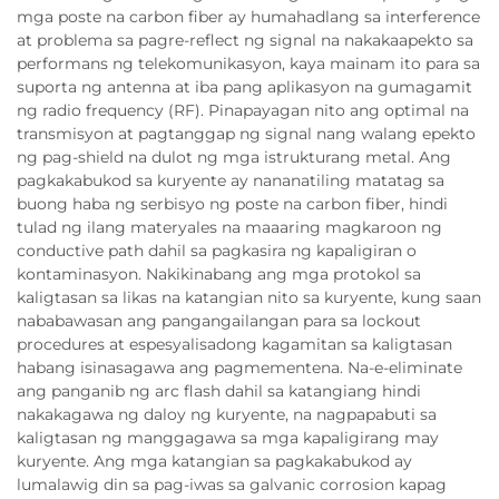
mga poste na carbon fiber ay humahadlang sa interference
at problema sa pagre-reflect ng signal na nakakaapekto sa
performans ng telekomunikasyon, kaya mainam ito para sa
suporta ng antenna at iba pang aplikasyon na gumagamit
ng radio frequency (RF). Pinapayagan nito ang optimal na
transmisyon at pagtanggap ng signal nang walang epekto
ng pag-shield na dulot ng mga istrukturang metal. Ang
pagkakabukod sa kuryente ay nananatiling matatag sa
buong haba ng serbisyo ng poste na carbon fiber, hindi
tulad ng ilang materyales na maaaring magkaroon ng
conductive path dahil sa pagkasira ng kapaligiran o
kontaminasyon. Nakikinabang ang mga protokol sa
kaligtasan sa likas na katangian nito sa kuryente, kung saan
nababawasan ang pangangailangan para sa lockout
procedures at espesyalisadong kagamitan sa kaligtasan
habang isinasagawa ang pagmementena. Na-e-eliminate
ang panganib ng arc flash dahil sa katangiang hindi
nakakagawa ng daloy ng kuryente, na nagpapabuti sa
kaligtasan ng manggagawa sa mga kapaligirang may
kuryente. Ang mga katangian sa pagkakabukod ay
lumalawig din sa pag-iwas sa galvanic corrosion kapag