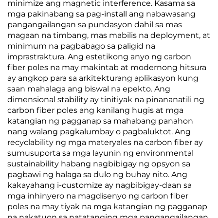
minimize ang magnetic interference. Kasama sa
mga pakinabang sa pag-install ang nabawasang
pangangailangan sa pundasyon dahil sa mas
magaan na timbang, mas mabilis na deployment, at
minimum na pagbabago sa paligid na
imprastraktura. Ang estetikong anyo ng carbon
fiber poles na may makintab at modernong hitsura
ay angkop para sa arkitekturang aplikasyon kung
saan mahalaga ang biswal na epekto. Ang
dimensional stability ay tinitiyak na pinananatili ng
carbon fiber poles ang kanilang hugis at mga
katangian ng pagganap sa mahabang panahon
nang walang pagkalumbay o pagbaluktot. Ang
recyclability ng mga materyales na carbon fiber ay
sumusuporta sa mga layunin ng environmental
sustainability habang nagbibigay ng opsyon sa
pagbawi ng halaga sa dulo ng buhay nito. Ang
kakayahang i-customize ay nagbibigay-daan sa
mga inhinyero na magdisenyo ng carbon fiber
poles na may tiyak na mga katangian ng pagganap
na nakatuon sa natatanging mga pangangailangan