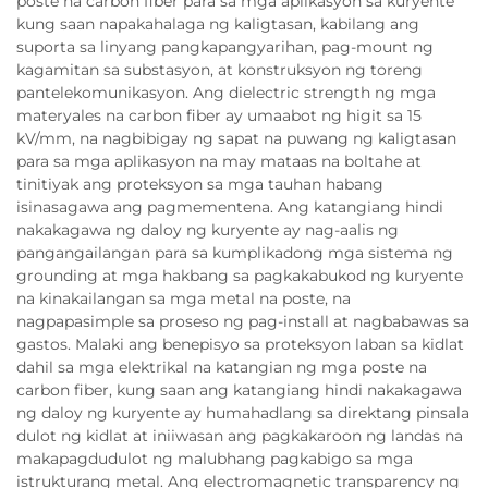
poste na carbon fiber para sa mga aplikasyon sa kuryente
kung saan napakahalaga ng kaligtasan, kabilang ang
suporta sa linyang pangkapangyarihan, pag-mount ng
kagamitan sa substasyon, at konstruksyon ng toreng
pantelekomunikasyon. Ang dielectric strength ng mga
materyales na carbon fiber ay umaabot ng higit sa 15
kV/mm, na nagbibigay ng sapat na puwang ng kaligtasan
para sa mga aplikasyon na may mataas na boltahe at
tinitiyak ang proteksyon sa mga tauhan habang
isinasagawa ang pagmementena. Ang katangiang hindi
nakakagawa ng daloy ng kuryente ay nag-aalis ng
pangangailangan para sa kumplikadong mga sistema ng
grounding at mga hakbang sa pagkakabukod ng kuryente
na kinakailangan sa mga metal na poste, na
nagpapasimple sa proseso ng pag-install at nagbabawas sa
gastos. Malaki ang benepisyo sa proteksyon laban sa kidlat
dahil sa mga elektrikal na katangian ng mga poste na
carbon fiber, kung saan ang katangiang hindi nakakagawa
ng daloy ng kuryente ay humahadlang sa direktang pinsala
dulot ng kidlat at iniiwasan ang pagkakaroon ng landas na
makapagdudulot ng malubhang pagkabigo sa mga
istrukturang metal. Ang electromagnetic transparency ng