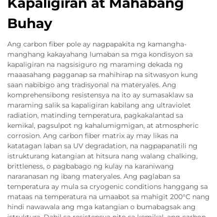
Kapaligiran at Mahabang
Buhay
Ang carbon fiber pole ay nagpapakita ng kamangha-
manghang kakayahang lumaban sa mga kondisyon sa
kapaligiran na nagsisiguro ng maraming dekada ng
maaasahang pagganap sa mahihirap na sitwasyon kung
saan nabibigo ang tradisyonal na materyales. Ang
komprehensibong resistensya na ito ay sumasaklaw sa
maraming salik sa kapaligiran kabilang ang ultraviolet
radiation, matinding temperatura, pagkakalantad sa
kemikal, pagsulpot ng kahalumigmigan, at atmospheric
corrosion. Ang carbon fiber matrix ay may likas na
katatagan laban sa UV degradation, na nagpapanatili ng
istrukturang katangian at hitsura nang walang chalking,
brittleness, o pagbabago ng kulay na karaniwang
nararanasan ng ibang materyales. Ang paglaban sa
temperatura ay mula sa cryogenic conditions hanggang sa
mataas na temperatura na umaabot sa mahigit 200°C nang
hindi nawawala ang mga katangian o bumabagsak ang