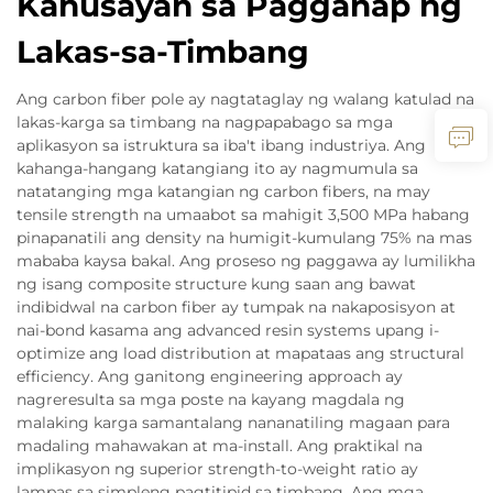
Kahusayan sa Pagganap ng
Lakas-sa-Timbang
Ang carbon fiber pole ay nagtataglay ng walang katulad na
lakas-karga sa timbang na nagpapabago sa mga
aplikasyon sa istruktura sa iba't ibang industriya. Ang
kahanga-hangang katangiang ito ay nagmumula sa
natatanging mga katangian ng carbon fibers, na may
tensile strength na umaabot sa mahigit 3,500 MPa habang
pinapanatili ang density na humigit-kumulang 75% na mas
mababa kaysa bakal. Ang proseso ng paggawa ay lumilikha
ng isang composite structure kung saan ang bawat
indibidwal na carbon fiber ay tumpak na nakaposisyon at
nai-bond kasama ang advanced resin systems upang i-
optimize ang load distribution at mapataas ang structural
efficiency. Ang ganitong engineering approach ay
nagreresulta sa mga poste na kayang magdala ng
malaking karga samantalang nananatiling magaan para
madaling mahawakan at ma-install. Ang praktikal na
implikasyon ng superior strength-to-weight ratio ay
lampas sa simpleng pagtitipid sa timbang. Ang mga