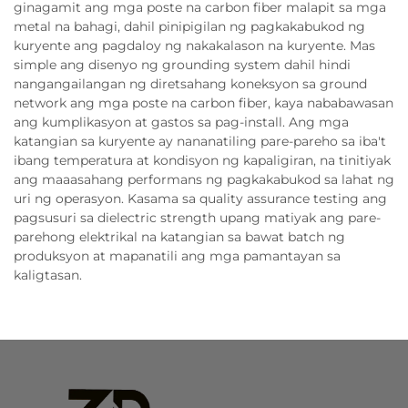
ginagamit ang mga poste na carbon fiber malapit sa mga
metal na bahagi, dahil pinipigilan ng pagkakabukod ng
kuryente ang pagdaloy ng nakakalason na kuryente. Mas
simple ang disenyo ng grounding system dahil hindi
nangangailangan ng diretsahang koneksyon sa ground
network ang mga poste na carbon fiber, kaya nababawasan
ang kumplikasyon at gastos sa pag-install. Ang mga
katangian sa kuryente ay nananatiling pare-pareho sa iba't
ibang temperatura at kondisyon ng kapaligiran, na tinitiyak
ang maaasahang performans ng pagkakabukod sa lahat ng
uri ng operasyon. Kasama sa quality assurance testing ang
pagsusuri sa dielectric strength upang matiyak ang pare-
parehong elektrikal na katangian sa bawat batch ng
produksyon at mapanatili ang mga pamantayan sa
kaligtasan.