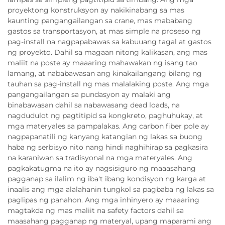
proyektong konstruksyon ay nakikinabang sa mas
kaunting pangangailangan sa crane, mas mababang
gastos sa transportasyon, at mas simple na proseso ng
pag-install na nagpapabawas sa kabuuang tagal at gastos
ng proyekto. Dahil sa magaan nitong kalikasan, ang mas
maliit na poste ay maaaring mahawakan ng isang tao
lamang, at nababawasan ang kinakailangang bilang ng
tauhan sa pag-install ng mas malalaking poste. Ang mga
pangangailangan sa pundasyon ay malaki ang
binabawasan dahil sa nabawasang dead loads, na
nagdudulot ng pagtitipid sa kongkreto, paghuhukay, at
mga materyales sa pampalakas. Ang carbon fiber pole ay
nagpapanatili ng kanyang katangian ng lakas sa buong
haba ng serbisyo nito nang hindi naghihirap sa pagkasira
na karaniwan sa tradisyonal na mga materyales. Ang
pagkakatugma na ito ay nagsisiguro ng maaasahang
pagganap sa ilalim ng iba't ibang kondisyon ng karga at
inaalis ang mga alalahanin tungkol sa pagbaba ng lakas sa
paglipas ng panahon. Ang mga inhinyero ay maaaring
magtakda ng mas maliit na safety factors dahil sa
maasahang pagganap ng materyal, upang maparami ang