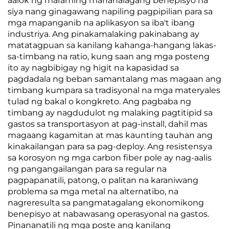
aalok ng maraming mahahalagang benepisyo na
siya nang ginagawang napiling pagpipilian para sa
mga mapanganib na aplikasyon sa iba't ibang
industriya. Ang pinakamalaking pakinabang ay
matatagpuan sa kanilang kahanga-hangang lakas-
sa-timbang na ratio, kung saan ang mga posteng
ito ay nagbibigay ng higit na kapasidad sa
pagdadala ng beban samantalang mas magaan ang
timbang kumpara sa tradisyonal na mga materyales
tulad ng bakal o kongkreto. Ang pagbaba ng
timbang ay nagdudulot ng malaking pagtitipid sa
gastos sa transportasyon at pag-install, dahil mas
magaang kagamitan at mas kaunting tauhan ang
kinakailangan para sa pag-deploy. Ang resistensya
sa korosyon ng mga carbon fiber pole ay nag-aalis
ng pangangailangan para sa regular na
pagpapanatili, patong, o palitan na karaniwang
problema sa mga metal na alternatibo, na
nagreresulta sa pangmatagalang ekonomikong
benepisyo at nabawasang operasyonal na gastos.
Pinananatili ng mga poste ang kanilang