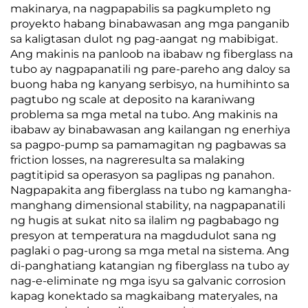
makinarya, na nagpapabilis sa pagkumpleto ng
proyekto habang binabawasan ang mga panganib
sa kaligtasan dulot ng pag-aangat ng mabibigat.
Ang makinis na panloob na ibabaw ng fiberglass na
tubo ay nagpapanatili ng pare-pareho ang daloy sa
buong haba ng kanyang serbisyo, na humihinto sa
pagtubo ng scale at deposito na karaniwang
problema sa mga metal na tubo. Ang makinis na
ibabaw ay binabawasan ang kailangan ng enerhiya
sa pagpo-pump sa pamamagitan ng pagbawas sa
friction losses, na nagreresulta sa malaking
pagtitipid sa operasyon sa paglipas ng panahon.
Nagpapakita ang fiberglass na tubo ng kamangha-
manghang dimensional stability, na nagpapanatili
ng hugis at sukat nito sa ilalim ng pagbabago ng
presyon at temperatura na magdudulot sana ng
paglaki o pag-urong sa mga metal na sistema. Ang
di-panghatiang katangian ng fiberglass na tubo ay
nag-e-eliminate ng mga isyu sa galvanic corrosion
kapag konektado sa magkaibang materyales, na