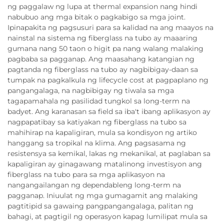
ng paggalaw ng lupa at thermal expansion nang hindi
nabubuo ang mga bitak o pagkabigo sa mga joint.
Ipinapakita ng pagsusuri para sa kalidad na ang maayos na
nainstal na sistema ng fiberglass na tubo ay maaaring
gumana nang 50 taon o higit pa nang walang malaking
pagbaba sa pagganap. Ang maasahang katangian ng
pagtanda ng fiberglass na tubo ay nagbibigay-daan sa
tumpak na pagkalkula ng lifecycle cost at pagpaplano ng
pangangalaga, na nagbibigay ng tiwala sa mga
tagapamahala ng pasilidad tungkol sa long-term na
badyet. Ang karanasan sa field sa iba't ibang aplikasyon ay
nagpapatibay sa katiyakan ng fiberglass na tubo sa
mahihirap na kapaligiran, mula sa kondisyon ng artiko
hanggang sa tropikal na klima. Ang pagsasama ng
resistensya sa kemikal, lakas ng mekanikal, at paglaban sa
kapaligiran ay ginagawang matalinong investisyon ang
fiberglass na tubo para sa mga aplikasyon na
nangangailangan ng dependableng long-term na
pagganap. Iniuulat ng mga gumagamit ang malaking
pagtitipid sa gawaing pangpangangalaga, palitan ng
bahagi, at pagtigil ng operasyon kapag lumilipat mula sa