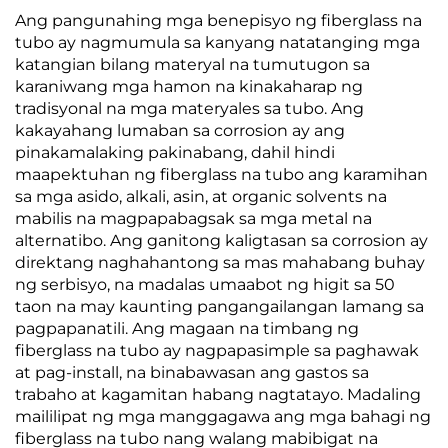
Ang pangunahing mga benepisyo ng fiberglass na
tubo ay nagmumula sa kanyang natatanging mga
katangian bilang materyal na tumutugon sa
karaniwang mga hamon na kinakaharap ng
tradisyonal na mga materyales sa tubo. Ang
kakayahang lumaban sa corrosion ay ang
pinakamalaking pakinabang, dahil hindi
maapektuhan ng fiberglass na tubo ang karamihan
sa mga asido, alkali, asin, at organic solvents na
mabilis na magpapabagsak sa mga metal na
alternatibo. Ang ganitong kaligtasan sa corrosion ay
direktang naghahantong sa mas mahabang buhay
ng serbisyo, na madalas umaabot ng higit sa 50
taon na may kaunting pangangailangan lamang sa
pagpapanatili. Ang magaan na timbang ng
fiberglass na tubo ay nagpapasimple sa paghawak
at pag-install, na binabawasan ang gastos sa
trabaho at kagamitan habang nagtatayo. Madaling
maililipat ng mga manggagawa ang mga bahagi ng
fiberglass na tubo nang walang mabibigat na