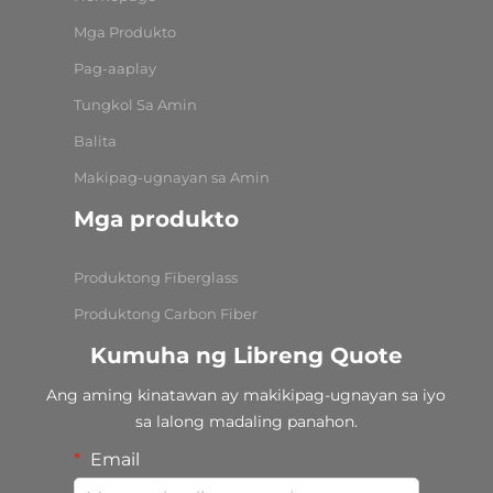
Mga Produkto
Pag-aaplay
Tungkol Sa Amin
Balita
Makipag-ugnayan sa Amin
Mga produkto
Produktong Fiberglass
Produktong Carbon Fiber
Kumuha ng Libreng Quote
Ang aming kinatawan ay makikipag-ugnayan sa iyo
sa lalong madaling panahon.
Email