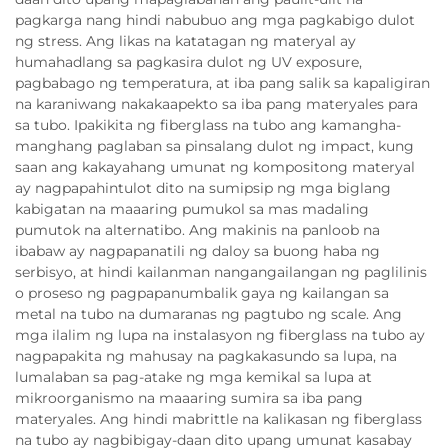
pagkarga nang hindi nabubuo ang mga pagkabigo dulot
ng stress. Ang likas na katatagan ng materyal ay
humahadlang sa pagkasira dulot ng UV exposure,
pagbabago ng temperatura, at iba pang salik sa kapaligiran
na karaniwang nakakaapekto sa iba pang materyales para
sa tubo. Ipakikita ng fiberglass na tubo ang kamangha-
manghang paglaban sa pinsalang dulot ng impact, kung
saan ang kakayahang umunat ng kompositong materyal
ay nagpapahintulot dito na sumipsip ng mga biglang
kabigatan na maaaring pumukol sa mas madaling
pumutok na alternatibo. Ang makinis na panloob na
ibabaw ay nagpapanatili ng daloy sa buong haba ng
serbisyo, at hindi kailanman nangangailangan ng paglilinis
o proseso ng pagpapanumbalik gaya ng kailangan sa
metal na tubo na dumaranas ng pagtubo ng scale. Ang
mga ilalim ng lupa na instalasyon ng fiberglass na tubo ay
nagpapakita ng mahusay na pagkakasundo sa lupa, na
lumalaban sa pag-atake ng mga kemikal sa lupa at
mikroorganismo na maaaring sumira sa iba pang
materyales. Ang hindi mabrittle na kalikasan ng fiberglass
na tubo ay nagbibigay-daan dito upang umunat kasabay