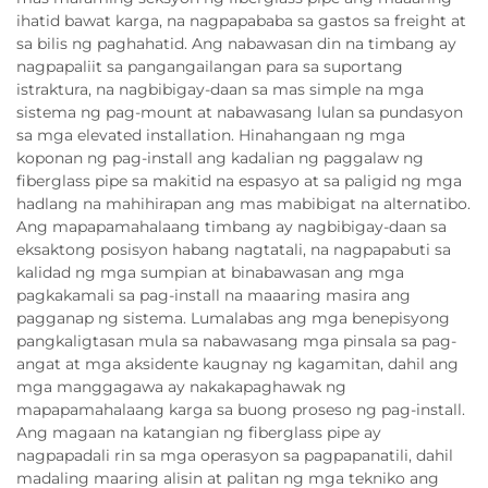
ihatid bawat karga, na nagpapababa sa gastos sa freight at
sa bilis ng paghahatid. Ang nabawasan din na timbang ay
nagpapaliit sa pangangailangan para sa suportang
istraktura, na nagbibigay-daan sa mas simple na mga
sistema ng pag-mount at nabawasang lulan sa pundasyon
sa mga elevated installation. Hinahangaan ng mga
koponan ng pag-install ang kadalian ng paggalaw ng
fiberglass pipe sa makitid na espasyo at sa paligid ng mga
hadlang na mahihirapan ang mas mabibigat na alternatibo.
Ang mapapamahalaang timbang ay nagbibigay-daan sa
eksaktong posisyon habang nagtatali, na nagpapabuti sa
kalidad ng mga sumpian at binabawasan ang mga
pagkakamali sa pag-install na maaaring masira ang
pagganap ng sistema. Lumalabas ang mga benepisyong
pangkaligtasan mula sa nabawasang mga pinsala sa pag-
angat at mga aksidente kaugnay ng kagamitan, dahil ang
mga manggagawa ay nakakapaghawak ng
mapapamahalaang karga sa buong proseso ng pag-install.
Ang magaan na katangian ng fiberglass pipe ay
nagpapadali rin sa mga operasyon sa pagpapanatili, dahil
madaling maaring alisin at palitan ng mga tekniko ang