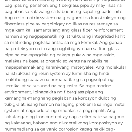
paglipas ng panahon, ang fiberglass pipe ay may likas na
paglaban sa kalawang sa kabuuan ng kapal ng pader nito.
Ang resin matrix system na ginagamit sa konstruksyon ng
fiberglass pipe ay nagbibigay ng likas na resistensya sa
mga kemikal, samantalang ang glass fiber reinforcement
naman ang nagpapanatili ng istrukturang integridad kahit
sa matinding pagkakalantad sa mga kemikal. Ang ganap
na proteksyon na ito ang nagbibigay-daan sa fiberglass
pipe na makapagdala ng nakapupukaw na mga asido,
malakas na base, at organic solvents na mabilis na
mapapahamak ang karaniwang materyales. Ang molekular
na istruktura ng resin system ay lumilikha ng hindi
reaktibong ibabaw na humahadlang sa pagsulpot ng
kemikal at sa susunod na pagkasira. Sa mga marine
environment, ipinapakita ng fiberglass pipe ang
kamangha-manghang paglaban sa korosyon dulot ng
tubig-alat, isang hamon na laging problema sa mga metal
system at nagdudulot ng madalas na pagpapalit. Ang
kakulangan ng iron content ay nag-e-eliminate sa pagbuo
ng kalawang, habang ang di-metalikong komposisyon ay
humahadlang sa galvanic corrosion kapag nakikipag-