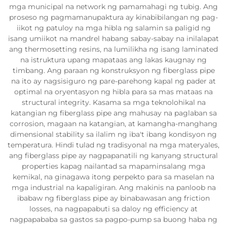
mga municipal na network ng pamamahagi ng tubig. Ang
proseso ng pagmamanupaktura ay kinabibilangan ng pag-
iikot ng patuloy na mga hibla ng salamin sa paligid ng
isang umiikot na mandrel habang sabay-sabay na inilalapat
ang thermosetting resins, na lumilikha ng isang laminated
na istruktura upang mapataas ang lakas kaugnay ng
timbang. Ang paraan ng konstruksyon ng fiberglass pipe
na ito ay nagsisiguro ng pare-parehong kapal ng pader at
optimal na oryentasyon ng hibla para sa mas mataas na
structural integrity. Kasama sa mga teknolohikal na
katangian ng fiberglass pipe ang mahusay na paglaban sa
corrosion, magaan na katangian, at kamangha-manghang
dimensional stability sa ilalim ng iba't ibang kondisyon ng
temperatura. Hindi tulad ng tradisyonal na mga materyales,
ang fiberglass pipe ay nagpapanatili ng kanyang structural
properties kapag nailantad sa mapaminsalang mga
kemikal, na ginagawa itong perpekto para sa maselan na
mga industrial na kapaligiran. Ang makinis na panloob na
ibabaw ng fiberglass pipe ay binabawasan ang friction
losses, na nagpapabuti sa daloy ng efficiency at
nagpapababa sa gastos sa pagpo-pump sa buong haba ng