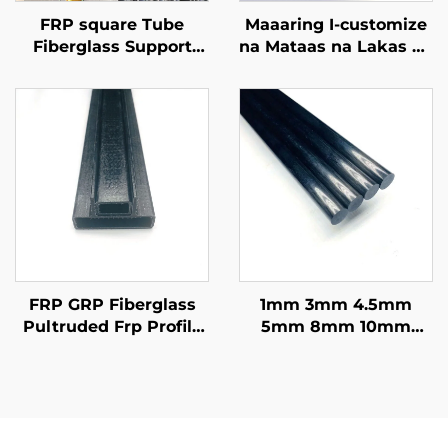
FRP square Tube
Maaaring I-customize
Fiberglass Support
na Mataas na Lakas na
Beam FRP Rectangle
Mga Tubo ng
Pipe
Fiberglass Matibay at
Tiyak para sa
Maraming Sitwasyon
FRP GRP Fiberglass
1mm 3mm 4.5mm
Pultruded Frp Profile
5mm 8mm 10mm
H at L Frp Profiles
11mm 16mm Mala-
Vinyl Resin o
Plastik na Solong
Polyurethane Resin
Baras na CFRP Carbon
Mula sa Tsina
Fiber Bilog na Baras