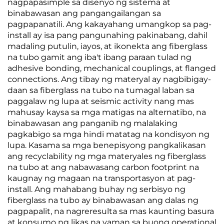
nagpapasimple sa disenyo ng sistema at
binabawasan ang pangangailangan sa
pagpapanatili. Ang kakayahang umangkop sa pag-
install ay isa pang pangunahing pakinabang, dahil
madaling putulin, iayos, at ikonekta ang fiberglass
na tubo gamit ang iba't ibang paraan tulad ng
adhesive bonding, mechanical couplings, at flanged
connections. Ang tibay ng materyal ay nagbibigay-
daan sa fiberglass na tubo na tumagal laban sa
paggalaw ng lupa at seismic activity nang mas
mahusay kaysa sa mga matigas na alternatibo, na
binabawasan ang panganib ng malalaking
pagkabigo sa mga hindi matatag na kondisyon ng
lupa. Kasama sa mga benepisyong pangkalikasan
ang recyclability ng mga materyales ng fiberglass
na tubo at ang nabawasang carbon footprint na
kaugnay ng magaan na transportasyon at pag-
install. Ang mahabang buhay ng serbisyo ng
fiberglass na tubo ay binabawasan ang dalas ng
pagpapalit, na nagreresulta sa mas kaunting basura
at konsumo ng likas na yaman sa buong operational