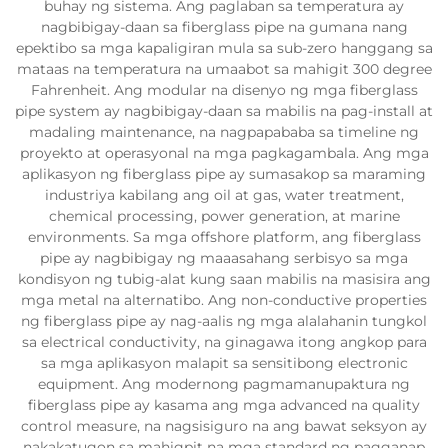
buhay ng sistema. Ang paglaban sa temperatura ay
nagbibigay-daan sa fiberglass pipe na gumana nang
epektibo sa mga kapaligiran mula sa sub-zero hanggang sa
mataas na temperatura na umaabot sa mahigit 300 degree
Fahrenheit. Ang modular na disenyo ng mga fiberglass
pipe system ay nagbibigay-daan sa mabilis na pag-install at
madaling maintenance, na nagpapababa sa timeline ng
proyekto at operasyonal na mga pagkagambala. Ang mga
aplikasyon ng fiberglass pipe ay sumasakop sa maraming
industriya kabilang ang oil at gas, water treatment,
chemical processing, power generation, at marine
environments. Sa mga offshore platform, ang fiberglass
pipe ay nagbibigay ng maaasahang serbisyo sa mga
kondisyon ng tubig-alat kung saan mabilis na masisira ang
mga metal na alternatibo. Ang non-conductive properties
ng fiberglass pipe ay nag-aalis ng mga alalahanin tungkol
sa electrical conductivity, na ginagawa itong angkop para
sa mga aplikasyon malapit sa sensitibong electronic
equipment. Ang modernong pagmamanupaktura ng
fiberglass pipe ay kasama ang mga advanced na quality
control measure, na nagsisiguro na ang bawat seksyon ay
nakakatugon sa mahigpit na mga standard ng pagganap