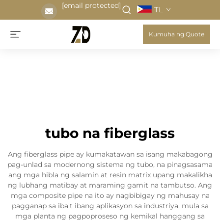
[email protected]
TL
Kumuha ng Quote
tubo na fiberglass
Ang fiberglass pipe ay kumakatawan sa isang makabagong
pag-unlad sa modernong sistema ng tubo, na pinagsasama
ang mga hibla ng salamin at resin matrix upang makalikha
ng lubhang matibay at maraming gamit na tambutso. Ang
mga composite pipe na ito ay nagbibigay ng mahusay na
pagganap sa iba't ibang aplikasyon sa industriya, mula sa
mga planta ng pagpoproseso ng kemikal hanggang sa