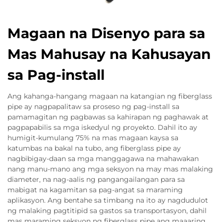
Magaan na Disenyo para sa
Mas Mahusay na Kahusayan
sa Pag-install
Ang kahanga-hangang magaan na katangian ng fiberglass
pipe ay nagpapalitaw sa proseso ng pag-install sa
pamamagitan ng pagbawas sa kahirapan ng paghawak at
pagpapabilis sa mga iskedyul ng proyekto. Dahil ito ay
humigit-kumulang 75% na mas magaan kaysa sa
katumbas na bakal na tubo, ang fiberglass pipe ay
nagbibigay-daan sa mga manggagawa na mahawakan
nang manu-mano ang mga seksyon na may mas malaking
diameter, na nag-aalis ng pangangailangan para sa
mabigat na kagamitan sa pag-angat sa maraming
aplikasyon. Ang bentahe sa timbang na ito ay nagdudulot
ng malaking pagtitipid sa gastos sa transportasyon, dahil
mas maraming seksyon ng fiberglass pipe ang maaaring