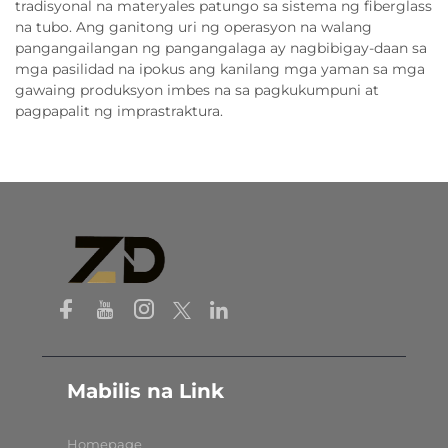
tradisyonal na materyales patungo sa sistema ng fiberglass
na tubo. Ang ganitong uri ng operasyon na walang
pangangailangan ng pangangalaga ay nagbibigay-daan sa
mga pasilidad na ipokus ang kanilang mga yaman sa mga
gawaing produksyon imbes na sa pagkukumpuni at
pagpapalit ng imprastraktura.
Mabilis na Link
Homepage