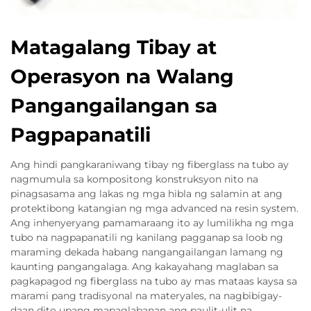
Matagalang Tibay at
Operasyon na Walang
Pangangailangan sa
Pagpapanatili
Ang hindi pangkaraniwang tibay ng fiberglass na tubo ay
nagmumula sa kompositong konstruksyon nito na
pinagsasama ang lakas ng mga hibla ng salamin at ang
protektibong katangian ng mga advanced na resin system.
Ang inhenyeryang pamamaraang ito ay lumilikha ng mga
tubo na nagpapanatili ng kanilang pagganap sa loob ng
maraming dekada habang nangangailangan lamang ng
kaunting pangangalaga. Ang kakayahang maglaban sa
pagkapagod ng fiberglass na tubo ay mas mataas kaysa sa
marami pang tradisyonal na materyales, na nagbibigay-
daan dito upang mapaglabanan ang paulit-ulit na