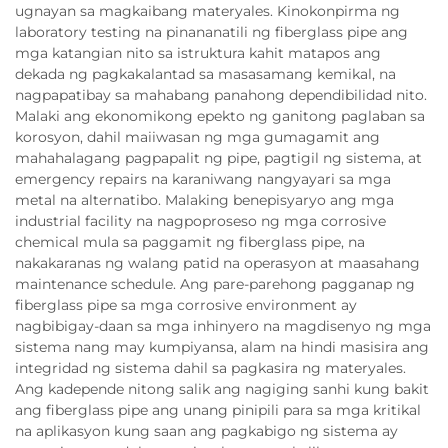
ugnayan sa magkaibang materyales. Kinokonpirma ng
laboratory testing na pinananatili ng fiberglass pipe ang
mga katangian nito sa istruktura kahit matapos ang
dekada ng pagkakalantad sa masasamang kemikal, na
nagpapatibay sa mahabang panahong dependibilidad nito.
Malaki ang ekonomikong epekto ng ganitong paglaban sa
korosyon, dahil maiiwasan ng mga gumagamit ang
mahahalagang pagpapalit ng pipe, pagtigil ng sistema, at
emergency repairs na karaniwang nangyayari sa mga
metal na alternatibo. Malaking benepisyaryo ang mga
industrial facility na nagpoproseso ng mga corrosive
chemical mula sa paggamit ng fiberglass pipe, na
nakakaranas ng walang patid na operasyon at maasahang
maintenance schedule. Ang pare-parehong pagganap ng
fiberglass pipe sa mga corrosive environment ay
nagbibigay-daan sa mga inhinyero na magdisenyo ng mga
sistema nang may kumpiyansa, alam na hindi masisira ang
integridad ng sistema dahil sa pagkasira ng materyales.
Ang kadepende nitong salik ang nagiging sanhi kung bakit
ang fiberglass pipe ang unang pinipili para sa mga kritikal
na aplikasyon kung saan ang pagkabigo ng sistema ay