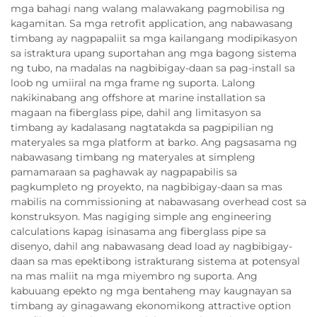
mga bahagi nang walang malawakang pagmobilisa ng
kagamitan. Sa mga retrofit application, ang nabawasang
timbang ay nagpapaliit sa mga kailangang modipikasyon
sa istraktura upang suportahan ang mga bagong sistema
ng tubo, na madalas na nagbibigay-daan sa pag-install sa
loob ng umiiral na mga frame ng suporta. Lalong
nakikinabang ang offshore at marine installation sa
magaan na fiberglass pipe, dahil ang limitasyon sa
timbang ay kadalasang nagtatakda sa pagpipilian ng
materyales sa mga platform at barko. Ang pagsasama ng
nabawasang timbang ng materyales at simpleng
pamamaraan sa paghawak ay nagpapabilis sa
pagkumpleto ng proyekto, na nagbibigay-daan sa mas
mabilis na commissioning at nabawasang overhead cost sa
konstruksyon. Mas nagiging simple ang engineering
calculations kapag isinasama ang fiberglass pipe sa
disenyo, dahil ang nabawasang dead load ay nagbibigay-
daan sa mas epektibong istrakturang sistema at potensyal
na mas maliit na mga miyembro ng suporta. Ang
kabuuang epekto ng mga bentaheng may kaugnayan sa
timbang ay ginagawang ekonomikong attractive option