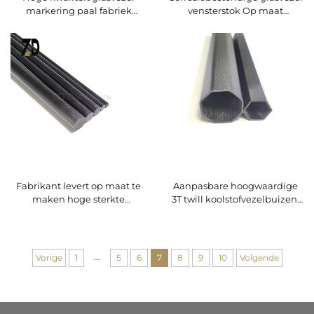
markering paal fabriek
vensterstok Op maat
glasvezelstaaf voor de weg
gemaakte lengte
glasvezelstaaf voor
gordijnstangen
Fabrikant levert op maat te
Aanpasbare hoogwaardige
maken hoge sterkte
3T twill koolstofvezelbuizen,
koolstofvezelstaaf
zeshoekig veelhoekig
ontwerp
...
Vorige
1
5
6
7
8
9
10
Volgende