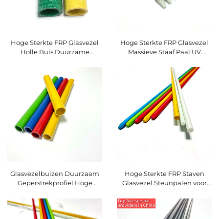
Hoge Sterkte FRP Glasvezel
Hoge Sterkte FRP Glasvezel
Holle Buis Duurzame
Massieve Staaf Paal UV
Pultrusie Glasvezel Felt Buis
Polyester Laag Afgewerkte
voor Landbouwomheining
FRP Plantensteun
Glasvezelbuizen Duurzaam
Hoge Sterkte FRP Staven
Geperstrekprofiel Hoge
Glasvezel Steunpalen voor
Sterkte Hoogwaardige
Planten en Landbouw
Glasvezelproducten
Glasvezel Landbouwpalen en
Staven