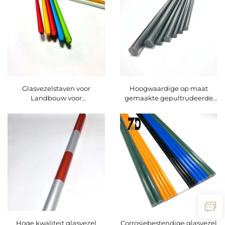
Glasvezelstaven voor
Hoogwaardige op maat
Landbouw voor
gemaakte gepultrudeerde
Tuinplantenkwekerij
koolstofvezelstaaf Massieve
Zaailingsteunen
CFRP-massieve staaf voor
olijvoogst Hoogwaardig
koolstofproduct
Hoge kwaliteit glasvezel
Corrosiebestendige glasvezel