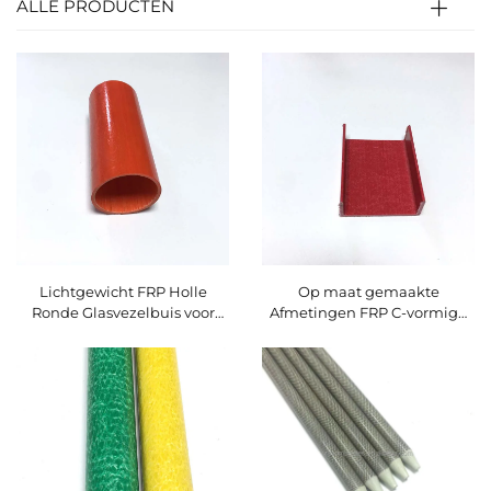
ALLE PRODUCTEN
Lichtgewicht FRP Holle
Op maat gemaakte
Ronde Glasvezelbuis voor
Afmetingen FRP C-vormige
Landbouwplanten met Op
Kanaal Pultrusie Glasvezel
maat gemaakte
voor Technische
Zaagsnijbewerking
Bouwsteunbalken