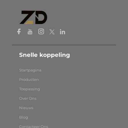
Snelle koppeling
Startpagina
Producten
Toepassing
Over Ons
Nieuws
Blog
Contacteer Ons