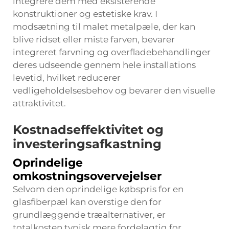
integrere dem med eksisterende
konstruktioner og estetiske krav. I
modsætning til malet metalpæle, der kan
blive ridset eller miste farven, bevarer
integreret farvning og overfladebehandlinger
deres udseende gennem hele installations
levetid, hvilket reducerer
vedligeholdelsesbehov og bevarer den visuelle
attraktivitet.
Kostnadseffektivitet og
investeringsafkastning
Oprindelige
omkostningsovervejelser
Selvom den oprindelige købspris for en
glasfiberpæl kan overstige den for
grundlæggende træalternativer, er
totalkosten typisk mere fordelagtig for