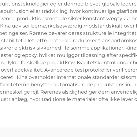
oduktionsteknologier og er dermed blevet globale ledere 
spultrusion eller trådvikling, hvor kontinuerlige gla
r. Denne produktionsmetode sikrer konstant vægtykkelse
 i Kina udviser bemærkelsesværdig modstandskraft over fo
betingelser. Rørene bevarer deres strukturelle integrite
bilitet. Det lette materiale reducerer transportomkost
krer elektrisk sikkerhed i følsomme applikationer. Kine
ester og epoxy, hvilket muliggør tilpasning efter specifi
opfylde forskellige projektkrav. Kvalitetskontrol under 
verfladekvalitet. Avancerede testprotokoller verificere
eret i Kina overholder internationale standarder såsom 
sfaciliteterne benytter automatiserede produktionslinje
nneskelige fejl. Rørenes alsidighed gør dem anvendelig
ustrianlæg, hvor traditionelle materialer ofte ikke lever 