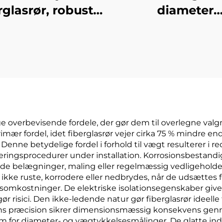
rglasrør, robuste
diameter
oldbare til flere
kulstofstænge
scenarier
kulstofstave t
olivenhøste
ange overbevisende fordele, der gør dem til overlegne v
mær fordel, idet fiberglasrør vejer cirka 75 % mindre 
nne betydelige fordel i forhold til vægt resulterer i re
ringsprocedurer under installation. Korrosionsbestan
nde belægninger, maling eller regelmæssig vedligeholdels
 ikke ruste, korrodere eller nedbrydes, når de udsættes fo
klusomkostninger. De elektriske isolationsegenskaber giv
 risici. Den ikke-ledende natur gør fiberglasrør ideelle t
onens præcision sikrer dimensionsmæssig konsekvens g
 mm for diameter- og vægtykkelsesmålinger. De glatte i