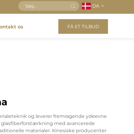
DA
FÅ ET TILBUD
ontakt os
na
terialeteknik og leverer fremragende ydeevne
er glasfiberforstærkning med avancerede
itionelle materialer. Kinesiske producenter