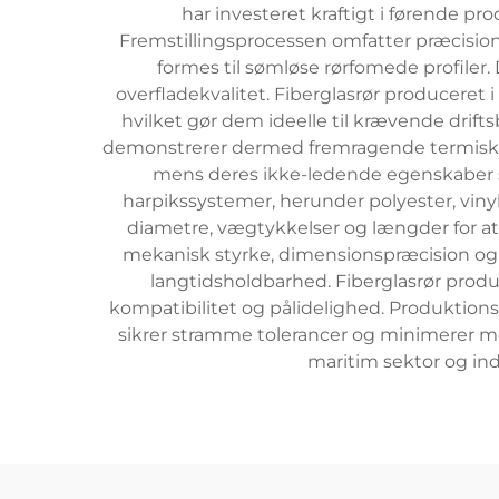
har investeret kraftigt i førende pr
Fremstillingsprocessen omfatter præcision
formes til sømløse rørfomede profile
overfladekvalitet. Fiberglasrør produceret
hvilket gør dem ideelle til krævende drifts
demonstrerer dermed fremragende termisk sta
mens deres ikke-ledende egenskaber si
harpikssystemer, herunder polyester, vinyl
diametre, vægtykkelser og længder for at 
mekanisk styrke, dimensionspræcision og o
langtidsholdbarhed. Fiberglasrør produc
kompatibilitet og pålidelighed. Produktion
sikrer stramme tolerancer og minimerer me
maritim sektor og ind