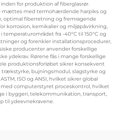
inden for produktion af fiberglasrør.
sfibre mættes med termohærdende harpiks og
, optimal fiberretning og fremragende
r korrosion, kemikalier og miljøpåvirkning,
t i temperaturområdet fra -40°C til 150°C og
ninger og forenkler installationsprocedurer,
siske producenter anvender forskellige
kke ydekrav. Rørene fås i mange forskellige
hele produktionsforløbet sikrer konsekvent
r trækstyrke, bujningsmodul, slagstyrke og
ASTM, ISO og ANSI, hvilket sikrer global
r med computerstyret proceskontrol, hvilket
e i byggeri, telekommunikation, transport,
op til ydeevnekravene.