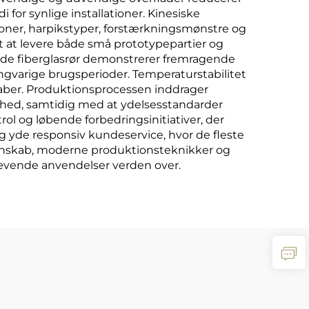
for synlige installationer. Kinesiske
oner, harpikstyper, forstærkningsmønstre og
t at levere både små prototypepartier og
ede fiberglasrør demonstrerer fremragende
ngvarige brugsperioder. Temperaturstabilitet
kaber. Produktionsprocessen inddrager
ghed, samtidig med at ydelsesstandarder
ol og løbende forbedringsinitiativer, der
og yde responsiv kundeservice, hvor de fleste
idenskab, moderne produktionsteknikker og
krævende anvendelser verden over.