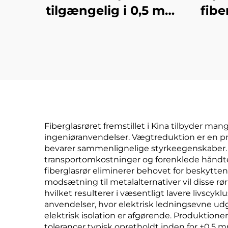
tilgængelig i 0,5 mm,
fibe
1 mm, 1,5 mm, 2 mm,
og h
2,5 mm, 3 mm og 4
mm 3K
blankoverflade
kulstofplade i
tilpasset størrelse
Fiberglasrøret fremstillet i Kina tilbyder m
ingeniøranvendelser. Vægtreduktion er en pri
bevarer sammenlignelige styrkeegenskaber. De
transportomkostninger og forenklede håndte
fiberglasrør eliminerer behovet for beskytte
modsætning til metalalternativer vil disse rør
hvilket resulterer i væsentligt lavere livscy
anvendelser, hvor elektrisk ledningsevne udgør
elektrisk isolation er afgørende. Produkti
tolerancer typisk opretholdt inden for ±0,5