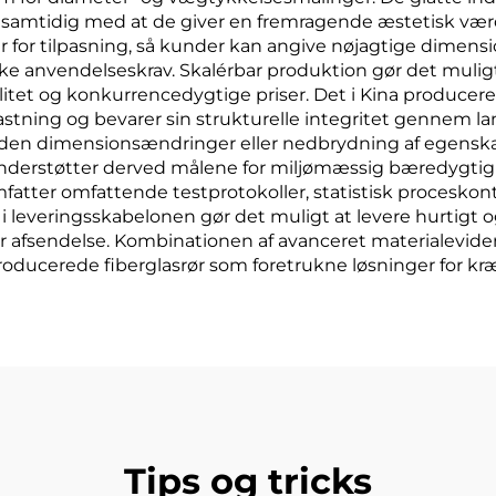
 samtidig med at de giver en fremragende æstetisk værdi 
for tilpasning, så kunder kan angive nøjagtige dimensi
kke anvendelseskrav. Skalérbar produktion gør det mulig
itet og konkurrencedygtige priser. Det i Kina producer
tning og bevarer sin strukturelle integritet gennem la
ler uden dimensionsændringer eller nedbrydning af egens
 understøtter derved målene for miljømæssig bæredygti
atter omfattende testprotokoller, statistisk proceskontr
t i leveringsskabelonen gør det muligt at levere hurtigt 
bar afsendelse. Kombinationen af avanceret materialev
 producerede fiberglasrør som foretrukne løsninger for 
Tips og tricks