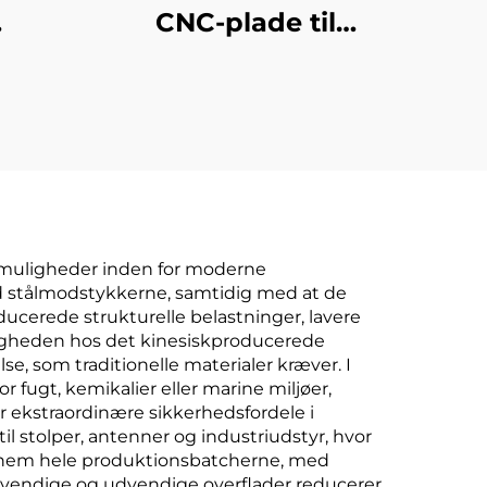
CNC-plade til
r,
dronestatus
il
r
algmuligheder inden for moderne
end stålmodstykkerne, samtidig med at de
ducerede strukturelle belastninger, lavere
digheden hos det kinesiskproducerede
e, som traditionelle materialer kræver. I
r fugt, kemikalier eller marine miljøer,
er ekstraordinære sikkerhedsfordele i
il stolper, antenner og industriudstyr, hvor
ennem hele produktionsbatcherne, med
ndvendige og udvendige overflader reducerer