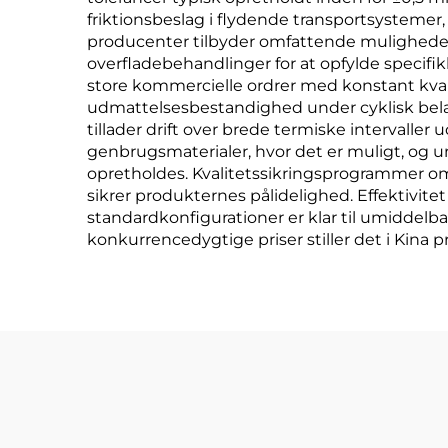
friktionsbeslag i flydende transportsystemer,
producenter tilbyder omfattende muligheder 
overfladebehandlinger for at opfylde specifi
store kommercielle ordrer med konstant kval
udmattelsesbestandighed under cyklisk belas
tillader drift over brede termiske interval
genbrugsmaterialer, hvor det er muligt, og
opretholdes. Kvalitetssikringsprogrammer omf
sikrer produkternes pålidelighed. Effektivite
standardkonfigurationer er klar til umiddel
konkurrencedygtige priser stiller det i Kina