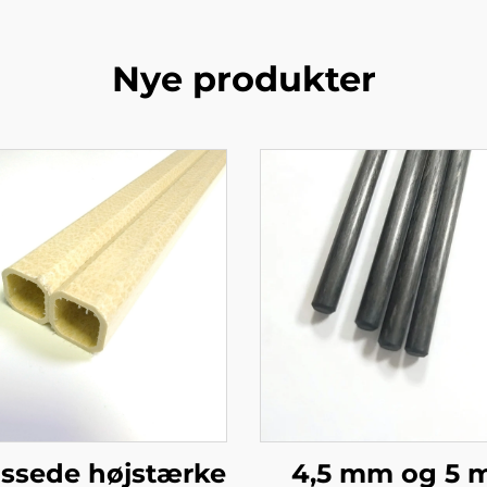
Nye produkter
assede højstærke
4,5 mm og 5