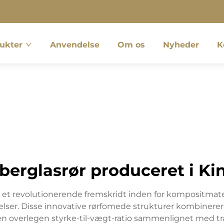
ukter
Anvendelse
Om os
Nyheder
K
iberglasrør produceret i Ki
r et revolutionerende fremskridt inden for kompositma
elser. Disse innovative rørfomede strukturer kombiner
 overlegen styrke-til-vægt-ratio sammenlignet med trad