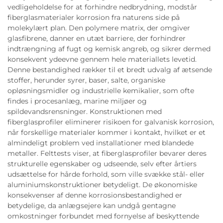
vedligeholdelse for at forhindre nedbrydning, modstår
fiberglasmaterialer korrosion fra naturens side på
molekylært plan. Den polymere matrix, der omgiver
glasfibrene, danner en utæt barriere, der forhindrer
indtrængning af fugt og kemisk angreb, og sikrer dermed
konsekvent ydeevne gennem hele materiallets levetid.
Denne bestandighed rækker til et bredt udvalg af ætsende
stoffer, herunder syrer, baser, salte, organiske
opløsningsmidler og industrielle kemikalier, som ofte
findes i procesanlæg, marine miljøer og
spildevandsrensninger. Konstruktionen med
fiberglasprofiler eliminerer risikoen for galvanisk korrosion,
når forskellige materialer kommer i kontakt, hvilket er et
almindeligt problem ved installationer med blandede
metaller. Felttests viser, at fiberglasprofiler bevarer deres
strukturelle egenskaber og udseende, selv efter årtiers
udsættelse for hårde forhold, som ville svække stål- eller
aluminiumskonstruktioner betydeligt. De økonomiske
konsekvenser af denne korrosionsbestandighed er
betydelige, da anlægsejere kan undgå gentagne
omkostninger forbundet med fornyelse af beskyttende