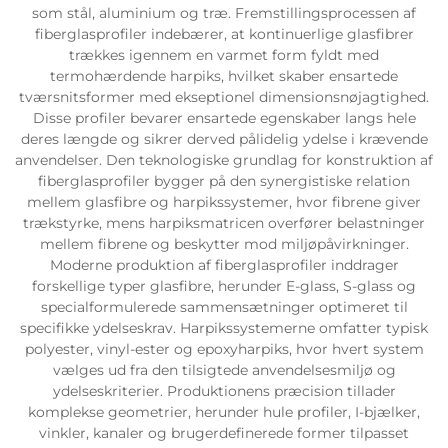
som stål, aluminium og træ. Fremstillingsprocessen af
fiberglasprofiler indebærer, at kontinuerlige glasfibrer
trækkes igennem en varmet form fyldt med
termohærdende harpiks, hvilket skaber ensartede
tværsnitsformer med ekseptionel dimensionsnøjagtighed.
Disse profiler bevarer ensartede egenskaber langs hele
deres længde og sikrer derved pålidelig ydelse i krævende
anvendelser. Den teknologiske grundlag for konstruktion af
fiberglasprofiler bygger på den synergistiske relation
mellem glasfibre og harpikssystemer, hvor fibrene giver
trækstyrke, mens harpiksmatricen overfører belastninger
mellem fibrene og beskytter mod miljøpåvirkninger.
Moderne produktion af fiberglasprofiler inddrager
forskellige typer glasfibre, herunder E-glass, S-glass og
specialformulerede sammensætninger optimeret til
specifikke ydelseskrav. Harpikssystemerne omfatter typisk
polyester, vinyl-ester og epoxyharpiks, hvor hvert system
vælges ud fra den tilsigtede anvendelsesmiljø og
ydelseskriterier. Produktionens præcision tillader
komplekse geometrier, herunder hule profiler, I-bjælker,
vinkler, kanaler og brugerdefinerede former tilpasset