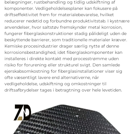
belægninger, rustbehandling og tidlig udskiftning af
komponenter. Vedligeholdelsesplaner kan fokusere på
driftseffektivitet frem for materialebevarelse, hvilket
reducerer nedetid og forbundne produktivitstab. I kystnære
anvendelser, hvor saltstøv fremskynder metal korrosion,
fungerer fiberglaskonstruktioner stadig pålideligt uden de
beskyttende barrierer, som traditionelle materialer kræver.
Kemiske procesindustrier drager særlig nytte af denne
korrosionsbestandighed, idet fiberglaskomponenter kan
installeres i direkte kontakt med processtrømme uden
risiko for forurening eller strukturel svigt. Den samlede
ejerskabsomkostning for fiberglasinstallationer viser sig
ofte væsentligt lavere end alternativerne, når
vedligeholdelse, udskiftning og omkostninger til
driftsafbrydelser tages i betragtning over hele levetiden.