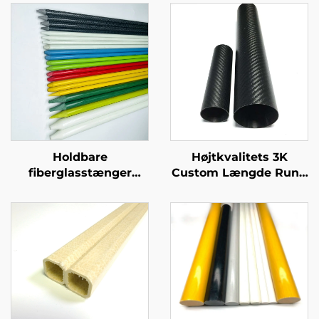
Holdbare
Højtkvalitets 3K
fiberglasstænger
Custom Længde Rund
Højtkvalitets
Kulfiber Rør Premium
fiberglasstænger til
Custom Kulfiber Rør
golf træningsnet stativ
stolpe