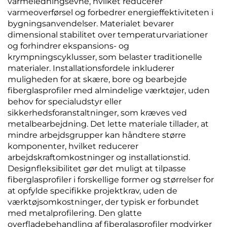
varmeledningsevne, hvilket reducerer
varmeoverførsel og forbedrer energieffektiviteten i
bygningsanvendelser. Materialet bevarer
dimensional stabilitet over temperaturvariationer
og forhindrer ekspansions- og
krympningscyklusser, som belaster traditionelle
materialer. Installationsfordele inkluderer
muligheden for at skære, bore og bearbejde
fiberglasprofiler med almindelige værktøjer, uden
behov for specialudstyr eller
sikkerhedsforanstaltninger, som kræves ved
metalbearbejdning. Det lette materiale tillader, at
mindre arbejdsgrupper kan håndtere større
komponenter, hvilket reducerer
arbejdskraftomkostninger og installationstid.
Designfleksibilitet gør det muligt at tilpasse
fiberglasprofiler i forskellige former og størrelser for
at opfylde specifikke projektkrav, uden de
værktøjsomkostninger, der typisk er forbundet
med metalprofilering. Den glatte
overfladebehandling af fiberglasprofiler modvirker