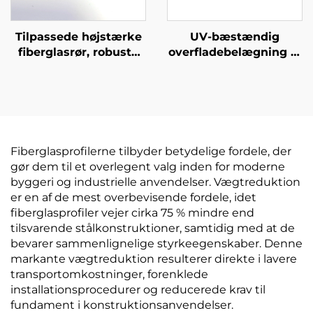
Tilpassede højstærke
UV-bæstændig
fiberglasrør, robuste
overfladebelægning af
og holdbare til flere
fiberglas træstolper
scenarier
fiberglas stang til
understøttelse af
frugttræer
Fiberglasprofilerne tilbyder betydelige fordele, der
gør dem til et overlegent valg inden for moderne
byggeri og industrielle anvendelser. Vægtreduktion
er en af de mest overbevisende fordele, idet
fiberglasprofiler vejer cirka 75 % mindre end
tilsvarende stålkonstruktioner, samtidig med at de
bevarer sammenlignelige styrkeegenskaber. Denne
markante vægtreduktion resulterer direkte i lavere
transportomkostninger, forenklede
installationsprocedurer og reducerede krav til
fundament i konstruktionsanvendelser.