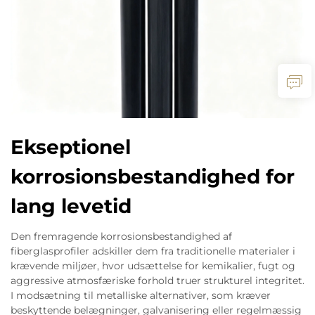
Ekseptionel
korrosionsbestandighed for
lang levetid
Den fremragende korrosionsbestandighed af
fiberglasprofiler adskiller dem fra traditionelle materialer i
krævende miljøer, hvor udsættelse for kemikalier, fugt og
aggressive atmosfæriske forhold truer strukturel integritet.
I modsætning til metalliske alternativer, som kræver
beskyttende belægninger, galvanisering eller regelmæssig