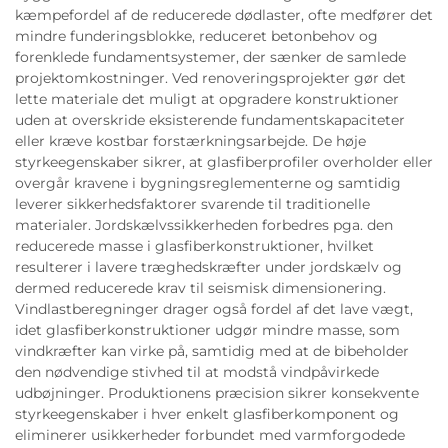
kæmpefordel af de reducerede dødlaster, ofte medfører det
mindre funderingsblokke, reduceret betonbehov og
forenklede fundamentsystemer, der sænker de samlede
projektomkostninger. Ved renoveringsprojekter gør det
lette materiale det muligt at opgradere konstruktioner
uden at overskride eksisterende fundamentskapaciteter
eller kræve kostbar forstærkningsarbejde. De høje
styrkeegenskaber sikrer, at glasfiberprofiler overholder eller
overgår kravene i bygningsreglementerne og samtidig
leverer sikkerhedsfaktorer svarende til traditionelle
materialer. Jordskælvssikkerheden forbedres pga. den
reducerede masse i glasfiberkonstruktioner, hvilket
resulterer i lavere træghedskræfter under jordskælv og
dermed reducerede krav til seismisk dimensionering.
Vindlastberegninger drager også fordel af det lave vægt,
idet glasfiberkonstruktioner udgør mindre masse, som
vindkræfter kan virke på, samtidig med at de bibeholder
den nødvendige stivhed til at modstå vindpåvirkede
udbøjninger. Produktionens præcision sikrer konsekvente
styrkeegenskaber i hver enkelt glasfiberkomponent og
eliminerer usikkerheder forbundet med varmforgodede