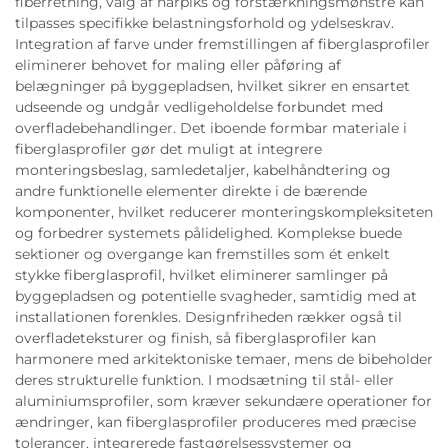
fiberretning, valg af harpiks og forstærkningsmønstre kan
tilpasses specifikke belastningsforhold og ydelseskrav.
Integration af farve under fremstillingen af fiberglasprofiler
eliminerer behovet for maling eller påføring af
belægninger på byggepladsen, hvilket sikrer en ensartet
udseende og undgår vedligeholdelse forbundet med
overfladebehandlinger. Det iboende formbar materiale i
fiberglasprofiler gør det muligt at integrere
monteringsbeslag, samledetaljer, kabelhåndtering og
andre funktionelle elementer direkte i de bærende
komponenter, hvilket reducerer monteringskompleksiteten
og forbedrer systemets pålidelighed. Komplekse buede
sektioner og overgange kan fremstilles som ét enkelt
stykke fiberglasprofil, hvilket eliminerer samlinger på
byggepladsen og potentielle svagheder, samtidig med at
installationen forenkles. Designfriheden rækker også til
overfladeteksturer og finish, så fiberglasprofiler kan
harmonere med arkitektoniske temaer, mens de bibeholder
deres strukturelle funktion. I modsætning til stål- eller
aluminiumsprofiler, som kræver sekundære operationer for
ændringer, kan fiberglasprofiler produceres med præcise
tolerancer, integrerede fastgørelsessystemer og