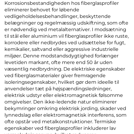
Korrosionsbestandigheden hos fiberglasprofiler
eliminerer behovet for løbende
vedligeholdelsesbehandlinger, beskyttende
belægninger og regelmæssig udskiftning, som ofte
er nødvendig ved metalalternativer. I modsætning
til stål eller aluminium vil fiberglasprofiler ikke ruste,
korrodere eller nedbrydes ved udsættelse for fugt,
kemikalier, saltvand eller aggressive industrielle
miljøer. Denne modstandsdygtighed forlænger
levetiden markant, ofte mere end 50 år uden
væsentlig nedbrydning. De elektriske egenskaber
ved fiberglasmaterialer giver fremragende
isoleringsegenskaber, hvilket gør dem ideelle til
anvendelser tæt på højspændingsledninger,
elektrisk udstyr eller elektromagnetisk følsomme
omgivelser. Den ikke-ledende natur eliminerer
bekymringer omkring elektrisk jording, skader ved
lynnedslag eller elektromagnetisk interferens, som
ofte opstår ved metalkonstruktioner. Termiske
egenskaber ved fiberglasprofiler inkluderer lav