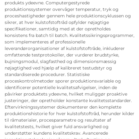
produkts ydeevne. Computergestyrede
produktionssystemer overvåger temperatur, tryk og
proceshastigheder gennem hele produktionscyklussen og
sikrer, at hver kulstofstoftråd opfylder nøjagtige
specifikationer, samtidig med at der opretholdes
konsistens fra batch til batch. Kvalitetssikringsprogrammer,
som implementeres af professionelle
leverandørorganisationer af kulstofstoftråde, inkluderer
omfattende testprotokoller, der vurderer brudstyrke,
bujningsmodul, slagfasthed og dimensionsmæssig
nøjagtighed ved hjælp af kalibreret testudstyr og
standardiserede procedurer. Statistiske
proceskontrolmetoder sporer produktionsvariable og
identificerer potentielle kvalitetsafvigelser, inden de
påvirker produktets ydeevne, hvilket muliggør proaktive
justeringer, der opretholder konstante kvalitetsstandarder.
Eftervirkningssystemer dokumenterer den komplette
produktionshistorie for hver kulstofstoftråd, herunder kilder
til råmaterialer, procesparametre og resultater af
kvalitetstests, hvilket giver fuld ansvarlighed og
understøtter kundens kvalitetskrav. Avancerede