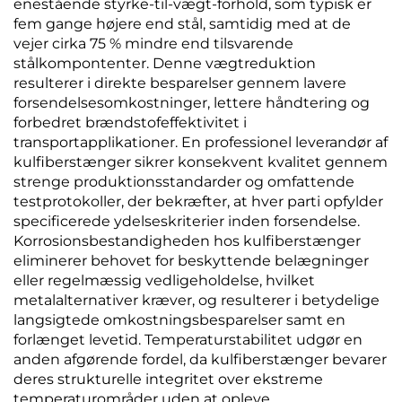
enestående styrke-til-vægt-forhold, som typisk er
fem gange højere end stål, samtidig med at de
vejer cirka 75 % mindre end tilsvarende
stålkompontenter. Denne vægtreduktion
resulterer i direkte besparelser gennem lavere
forsendelsesomkostninger, lettere håndtering og
forbedret brændstofeffektivitet i
transportapplikationer. En professionel leverandør af
kulfiberstænger sikrer konsekvent kvalitet gennem
strenge produktionsstandarder og omfattende
testprotokoller, der bekræfter, at hver parti opfylder
specificerede ydelseskriterier inden forsendelse.
Korrosionsbestandigheden hos kulfiberstænger
eliminerer behovet for beskyttende belægninger
eller regelmæssig vedligeholdelse, hvilket
metalalternativer kræver, og resulterer i betydelige
langsigtede omkostningsbesparelser samt en
forlænget levetid. Temperaturstabilitet udgør en
anden afgørende fordel, da kulfiberstænger bevarer
deres strukturelle integritet over ekstreme
temperaturområder uden at opleve