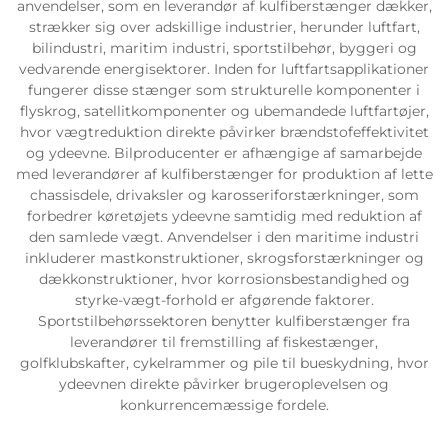
anvendelser, som en leverandør af kulfiberstænger dækker,
strækker sig over adskillige industrier, herunder luftfart,
bilindustri, maritim industri, sportstilbehør, byggeri og
vedvarende energisektorer. Inden for luftfartsapplikationer
fungerer disse stænger som strukturelle komponenter i
flyskrog, satellitkomponenter og ubemandede luftfartøjer,
hvor vægtreduktion direkte påvirker brændstofeffektivitet
og ydeevne. Bilproducenter er afhængige af samarbejde
med leverandører af kulfiberstænger for produktion af lette
chassisdele, drivaksler og karosseriforstærkninger, som
forbedrer køretøjets ydeevne samtidig med reduktion af
den samlede vægt. Anvendelser i den maritime industri
inkluderer mastkonstruktioner, skrogsforstærkninger og
dækkonstruktioner, hvor korrosionsbestandighed og
styrke-vægt-forhold er afgørende faktorer.
Sportstilbehørssektoren benytter kulfiberstænger fra
leverandører til fremstilling af fiskestænger,
golfklubskafter, cykelrammer og pile til bueskydning, hvor
ydeevnen direkte påvirker brugeroplevelsen og
konkurrencemæssige fordele.