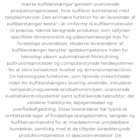
stærke kulfiberstænger gennem avancerede
produktionsprocesser, hvor kulfibrer kombineres med
harpiksmatricer. Den primære funktion for en leverandør af
kulfiberstænger består i at omforme rå kulfibermaterialer
til præcise, teknisk beregnede produkter, som opfylder
specifikke dimensionelle og ydeevnemæssige krav for
forskellige anvendelser. Moderne leverandører af
kulfiberstænger benytter spidskompetence inden for
teknologi såsom automatiseret fibrerullning,
pultrusionsprocesser og computerstyrede herdesystemer
for at sikre konsekvent kvalitet og dimensionspræcision.
De teknologiske funktioner, som førende virksomheder
inden for kulfiberstængers levering anvender, inkluderer
temperaturregulerede produktionsmiljøer, avancerede
kvalitetskontrolsystemer samt sofistikerede testudstyr, der
validerer trækstyrke, bøjegenskaber og
overfladeafgødning. Disse leverandører har typisk et
omfattende lager af forskellige stangdiametre, længder og
kulfibervevmønstre for at imødekomme umiddelbare
kundekrav, samtidig med at de tilbyder skræddersyede
produktionstjenester til specialanvendelser. De