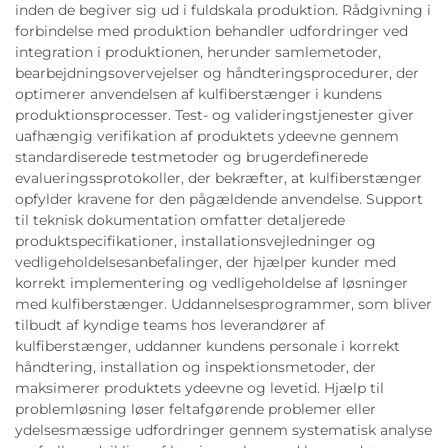
inden de begiver sig ud i fuldskala produktion. Rådgivning i
forbindelse med produktion behandler udfordringer ved
integration i produktionen, herunder samlemetoder,
bearbejdningsovervejelser og håndteringsprocedurer, der
optimerer anvendelsen af kulfiberstænger i kundens
produktionsprocesser. Test- og valideringstjenester giver
uafhængig verifikation af produktets ydeevne gennem
standardiserede testmetoder og brugerdefinerede
evalueringssprotokoller, der bekræfter, at kulfiberstænger
opfylder kravene for den pågældende anvendelse. Support
til teknisk dokumentation omfatter detaljerede
produktspecifikationer, installationsvejledninger og
vedligeholdelsesanbefalinger, der hjælper kunder med
korrekt implementering og vedligeholdelse af løsninger
med kulfiberstænger. Uddannelsesprogrammer, som bliver
tilbudt af kyndige teams hos leverandører af
kulfiberstænger, uddanner kundens personale i korrekt
håndtering, installation og inspektionsmetoder, der
maksimerer produktets ydeevne og levetid. Hjælp til
problemløsning løser feltafgørende problemer eller
ydelsesmæssige udfordringer gennem systematisk analyse