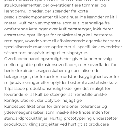
strukturelementer, der overstiger flere tommer, og
længdemuligheder, der spænder fra korte
præcisionskomponenter til kontinuerlige længder målt i
meter. Kulfiber vævmønstre, som er tilgængelige fra
omfattende kataloger over kulfiberstænger, inkluderer
ensrettede opstillinger for maksimal styrke i bestemte
retninger, vovede væve til afbalancerede egenskaber samt
specialiserede mønstre optimeret til specifikke anvendelser
såsom torsionspåvirkning eller slagstyrke.
Overfladebehandlingsmuligheder giver kunderne valg
mellem glatte pultrusionsoverflader, ruere overflader for
bedre forbindelsesegenskaber og specialiserede
belægninger, der forbedrer modstandsdygtighed over for
miljøpåvirkninger eller opfylder bestemte æstetiske krav.
Tilpassede produktionsmuligheder gør det muligt for
leverandører af kulfiberstænger at fremstille unikke
konfigurationer, der opfylder nøjagtige
kundespecifikationer for dimensioner, tolerancer og
ydeevneegenskaber, som måske ikke findes inden for
standardproduktlinjer. Hurtig prototypering understøtter
produktudviklingsprojekter ved hurtigt at producere