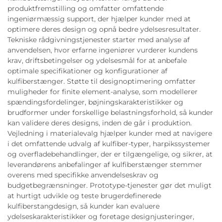
produktfremstilling og omfatter omfattende
ingeniørmæssig support, der hjælper kunder med at
optimere deres design og opnå bedre ydelsesresultater.
Tekniske rådgivningstjenester starter med analyse af
anvendelsen, hvor erfarne ingeniører vurderer kundens
krav, driftsbetingelser og ydelsesmål for at anbefale
optimale specifikationer og konfigurationer af
kulfiberstænger. Støtte til designoptimering omfatter
muligheder for finite element-analyse, som modellerer
spændingsfordelinger, bøjningskarakteristikker og
brudformer under forskellige belastningsforhold, så kunder
kan validere deres designs, inden de går i produktion.
Vejledning i materialevalg hjælper kunder med at navigere
i det omfattende udvalg af kulfiber-typer, harpikssystemer
og overfladebehandlinger, der er tilgængelige, og sikrer, at
leverandørens anbefalinger af kulfiberstænger stemmer
overens med specifikke anvendelseskrav og
budgetbegrænsninger. Prototype-tjenester gør det muligt
at hurtigt udvikle og teste brugerdefinerede
kulfiberstangdesign, så kunder kan evaluere
ydelseskarakteristikker og foretage designjusteringer,