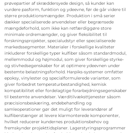
prøvepartier af skræddersyede design, så kunder kan
vurdere pasform, funktion og ydeevne, før de går videre til
større produktionsmængder. Produktion i små serier
dækker specialiserede anvendelser eller begrænsede
mængdeforhold, som ikke kan retfærdiggøre store
minimale ordremængder, og giver fleksibilitet til
forskningsprojekter, specialudstyr eller specialiserede
markedssegmenter. Materialer i forskellige kvaliteter
inkluderer forskellige typer kulfiber såsom standardmodul,
mellemmodul og højmodul, som giver forskellige styrke-
og stivhedsegenskaber for at optimere ydeevnen under
bestemte belastningsforhold. Harpiks-systemer omfatter
epoksy, vinylester og specialformulerede varianter, som
giver forbedret temperaturbestandighed, kemisk
kompatibilitet eller fordelagtige forarbejdningsegenskaber
til bestemte anvendelser. Værditilvæksttjenester såsom
præcisionsbeskæring, endebehandling og
samleoperationer gør det muligt for leverandører af
kulfiberstænger at levere klarmonterede komponenter,
hvilket reducerer kundernes produktionsbehov og
fremskynder projekttidsplaner. Lagerstyringsprogrammer