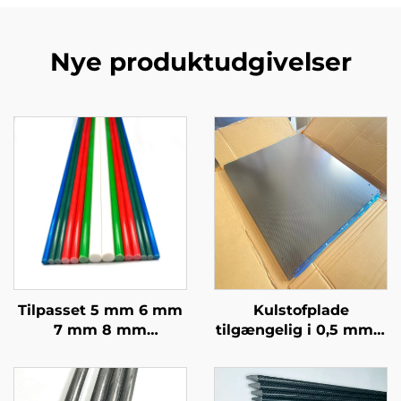
Nye produktudgivelser
Tilpasset 5 mm 6 mm
Kulstofplade
7 mm 8 mm
tilgængelig i 0,5 mm, 1
Epoxy/Vinylesterharpiks
mm, 1,5 mm, 2 mm, 2,5
GFRP Pultrusion Solid
mm, 3 mm og 4 mm
Fiberglas Pæl til
3K blankoverflade