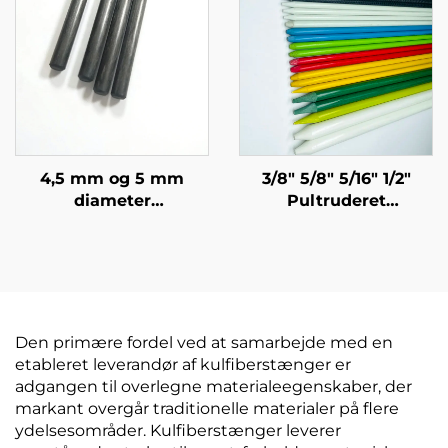
Landbrugspæl
kulstofplade i tilpasset
størrelse
4,5 mm og 5 mm
3/8" 5/8" 5/16" 1/2"
diameter
Pultruderet
kulstofstænger,
fiberglasrør Pæl
kulstofstave til
Træpæl med polyester
olivenhøster
sløring Holder i 20 år
eller mere
Den primære fordel ved at samarbejde med en
etableret leverandør af kulfiberstænger er
adgangen til overlegne materialeegenskaber, der
markant overgår traditionelle materialer på flere
ydelsesområder. Kulfiberstænger leverer