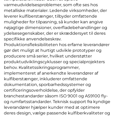
varmeudvidelsesproblemer, som ofte ses hos
metalliske materialer. Ledende virksomheder, der
leverer kulfiberstænger, tilbyder omfattende
muligheder for tilpasning, så kunder kan angive
nøjagtige dimensioner, overfladebehandlinger og
ydelsesegenskaber, der er skræddersyet til deres
specifikke anvendelseskrav.
Produktionsfleksibiliteten hos erfarne leverandører
gør det muligt at hurtigt udvikle prototyper og
producere små serier, hvilket understøtter
produktudviklingscyklusser og specialprojekters
behov. Kvalitetssikringsprogrammer,
implementeret af anerkendte leverandører af
kulfiberstænger, inkluderer omfattende
dokumentation, sporbarhedssystemer og
certificeringsoverholdelse, der opfylder
branchestandarder såsom ISO 9001 og AS9100 fly-
og rumfartsstandarder. Teknisk support fra kyndige
leverandører hjælper kunder med at optimere
deres design, vælge passende kulfiberkvaliteter og