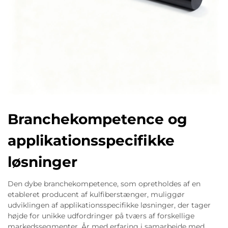
Branchekompetence og
applikationsspecifikke
løsninger
Den dybe branchekompetence, som opretholdes af en
etableret producent af kulfiberstænger, muliggør
udviklingen af applikationsspecifikke løsninger, der tager
højde for unikke udfordringer på tværs af forskellige
markedssegmenter. År med erfaring i samarbejde med