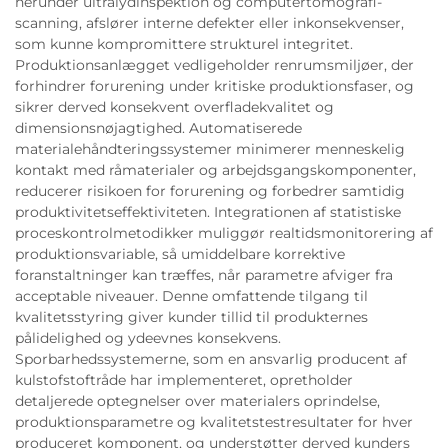
herunder ultralydinspektion og computertomografi-
scanning, afslører interne defekter eller inkonsekvenser,
som kunne kompromittere strukturel integritet.
Produktionsanlægget vedligeholder renrumsmiljøer, der
forhindrer forurening under kritiske produktionsfaser, og
sikrer derved konsekvent overfladekvalitet og
dimensionsnøjagtighed. Automatiserede
materialehåndteringssystemer minimerer menneskelig
kontakt med råmaterialer og arbejdsgangskomponenter,
reducerer risikoen for forurening og forbedrer samtidig
produktivitetseffektiviteten. Integrationen af statistiske
proceskontrolmetodikker muliggør realtidsmonitorering af
produktionsvariable, så umiddelbare korrektive
foranstaltninger kan træffes, når parametre afviger fra
acceptable niveauer. Denne omfattende tilgang til
kvalitetsstyring giver kunder tillid til produkternes
pålidelighed og ydeevnes konsekvens.
Sporbarhedssystemerne, som en ansvarlig producent af
kulstofstoftråde har implementeret, opretholder
detaljerede optegnelser over materialers oprindelse,
produktionsparametre og kvalitetstestresultater for hver
produceret komponent, og understøtter derved kunders