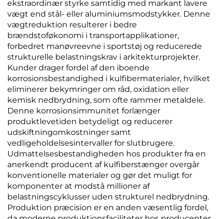
ekstraordinær styrke samtidig med markant lavere
vægt end stål- eller aluminiumsmodstykker. Denne
vægtreduktion resulterer i bedre
brændstoføkonomi i transportapplikationer,
forbedret manøvreevne i sportstøj og reducerede
strukturelle belastningskrav i arkitekturprojekter.
Kunder drager fordel af den iboende
korrosionsbestandighed i kulfibermaterialer, hvilket
eliminerer bekymringer om råd, oxidation eller
kemisk nedbrydning, som ofte rammer metaldele.
Denne korrosionsimmunitet forlænger
produktlevetiden betydeligt og reducerer
udskiftningomkostninger samt
vedligeholdelsesintervaller for slutbrugere.
Udmattelsesbestandigheden hos produkter fra en
anerkendt producent af kulfiberstænger overgår
konventionelle materialer og gør det muligt for
komponenter at modstå millioner af
belastningscyklusser uden strukturel nedbrydning.
Produktion præcision er en anden væsentlig fordel,
da moderne produktionsfaciliteter hos producenter