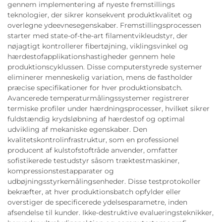
gennem implementering af nyeste fremstillings
teknologier, der sikrer konsekvent produktkvalitet og
overlegne ydeevnesegenskaber. Fremstillingsprocessen
starter med state-of-the-art filamentvikleudstyr, der
nøjagtigt kontrollerer fibertøjning, viklingsvinkel og
hærdestofapplikationshastigheder gennem hele
produktionscyklussen. Disse computerstyrede systemer
eliminerer menneskelig variation, mens de fastholder
præcise specifikationer for hver produktionsbatch.
Avancerede temperaturmålingssystemer registrerer
termiske profiler under hærdningsprocesser, hvilket sikrer
fuldstændig krydsløbning af hærdestof og optimal
udvikling af mekaniske egenskaber. Den
kvalitetskontrolinfrastruktur, som en professionel
producent af kulstofstoftråde anvender, omfatter
sofistikerede testudstyr såsom træktestmaskiner,
kompressionstestapparater og
udbøjningsstyrkemålingsenheder. Disse testprotokoller
bekræfter, at hver produktionsbatch opfylder eller
overstiger de specificerede ydelsesparametre, inden
afsendelse til kunder. Ikke-destruktive evalueringsteknikker,