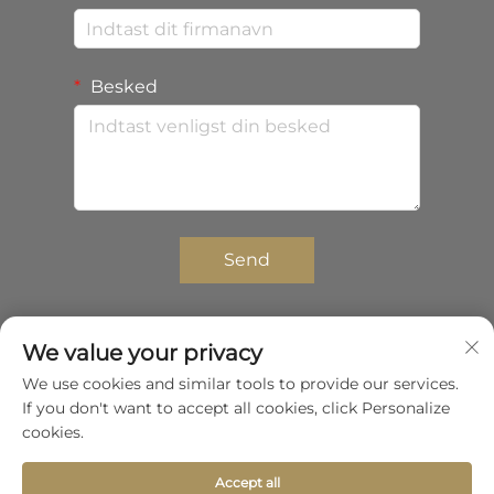
Besked
Send
We value your privacy
Copyright © 2025 Shenzhen Zhongda Composites
We use cookies and similar tools to provide our services.
Co.,Ltd. Alle rettigheder forbeholdes.
If you don't want to accept all cookies, click Personalize
Privatlivspolitik
cookies.
Rul til toppen
Accept all