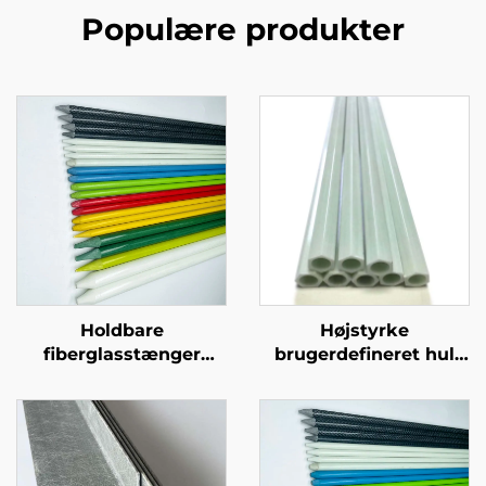
Populære produkter
Holdbare
Højstyrke
fiberglasstænger
brugerdefineret hul
Højtkvalitets
glasfiber rør original
fiberglasstænger til
farve højtydende FRP
golf træningsnet stativ
rør
stolpe