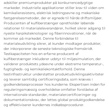
adskiller premiumprodukter på konkurrencedygtige
markeder. Industrielle applikationer stiller krav til viden om
kemikalieresistens, elektrisk ledningsevne og mekaniske
fastgørelsesmetoder, der er egnede til hårde driftsmiljøer.
Producenten af kulfiberstænger opretholder løbende
relationer til materialeleverandører, hvilket sikrer adgang til
nyeste harpiksteknologier og fiberinnovationer, når de
kommer på markedet. Denne forbindelse til
materialeudvikling sikrer, at kunder modtager produkter,
der inkorporerer de seneste teknologiske fremskridt.
Testkapaciteten hos en erfarne producent af
kulfiberstænger inkluderer udstyr til miljøsimulation, der
validerer produktets ydeevne under ekstreme temperatur-,
fugtigheds- og kemikaliekontaktforhold. Denne
testinfrastruktur understøtter produktudviklingsaktiviteter
og leverer samtidig certificeringsdata, som kræves i
godkendelsesprocesser hos kunderne. Ekspertisen inden for
reguleringsmæssig overholdelse omfatter forståelse af
internationale standarder, materialercertificeringer og
dokumentationskrav, der lettes global produktgodkendelse
og effektiviserer kundernes indkøbsprocedurer.