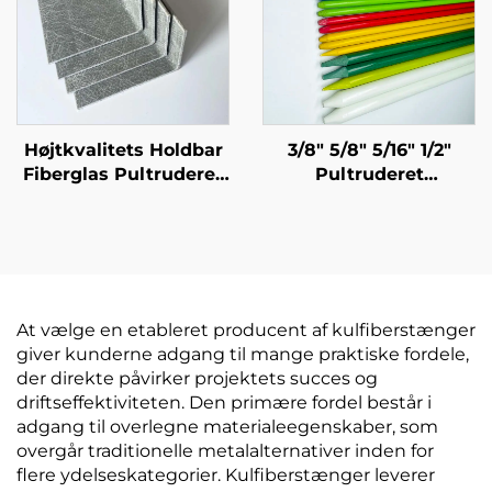
Højtkvalitets Holdbar
3/8" 5/8" 5/16" 1/2"
Fiberglas Pultruderet
Pultruderet
Frp Profil Producent
fiberglasrør Pæl
Pultrusion Glasfiber L-
Træpæl med polyester
formet Profil
sløring Holder i 20 år
eller mere
At vælge en etableret producent af kulfiberstænger
giver kunderne adgang til mange praktiske fordele,
der direkte påvirker projektets succes og
driftseffektiviteten. Den primære fordel består i
adgang til overlegne materialeegenskaber, som
overgår traditionelle metalalternativer inden for
flere ydelseskategorier. Kulfiberstænger leverer