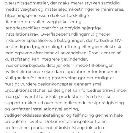
tværsnitsgeometrier, der maksimerer styrken samtidig
med at vægten og materialeomkostningerne minimeres.
Tilpasningsprocessen dækker forskellige
diameterintervaller, vægtykkelser og
længdespecifikationer for at opfylde nøjagtige
installationskrav. Overfladebehandlingsmuligheder
inkluderer specialiserede belægninger, der forbedrer UV-
bestandighed, øger malinghæftning eller giver elektrisk
ledningsevne efter behov i anvendelsen. Producenten af
kulstofstang kan integrere gevindender,
maskinbearbejdede detaljer eller limede tilkoblinger,
hvilket eliminerer sekundære operationer for kunderne.
Muligheden for hurtig prototyping gør det muligt at
hurtigt vurdere designkoncepter gennem små
produktionsbatcher, så designet kan forbedres trinvis inden
man går over til fuldskala-produktion. Den tekniske
support rækker ud over den indledende designrådgivning
og omfatter installationsvejledning,
vedligeholdelsesanbefalinger og fejlfinding gennem hele
produktets levetid. Dokumentationspakker fra en
professionel producent af kulstofstang inkluderer