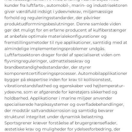
kunder fra luftfarts-, automobil-, marin- og industrisektoren
giver værdifuld indsigt i ydeevnekrav, miljømæssige
forhold og reguleringsstandarder, der påvirker
produktudformningsbeslutninger. Denne samlede viden
gør det muligt for en erfarne producent af kulfiberstænger
at anbefale optimale materialekonfigurationer og
fremstillingsmetoder til nye applikationer, samtidig med at
almindelige implementeringsproblemer undgås.
Luftfartssektoren drager fordel af specialiseret viden om
flyvningreguleringer, udmattelseskrav og
brandbestandighedsstandarder, der styrer
komponentcertificeringsprocesser. Automobilapplikationer
bygger på ekspertise inden for krav til kollisionstest,
vibrationstandsfasthed og egenskaber ved højtemperatur-
ydeevne, som er afgørende for køretøjers sikkerhed og
holdbarhed. Applikationer i marine miljøer anvender
specialiserede harpikssystemer og overfladebehandlinger,
der modstår saltvandskorrosion og samtidig bevarer
strukturel integritet under dynamisk belastning.
Sportsgrener kræver forståelse af brugergrænseflader,
æstetiske krav og muligheder for ydelsesforbedring, der