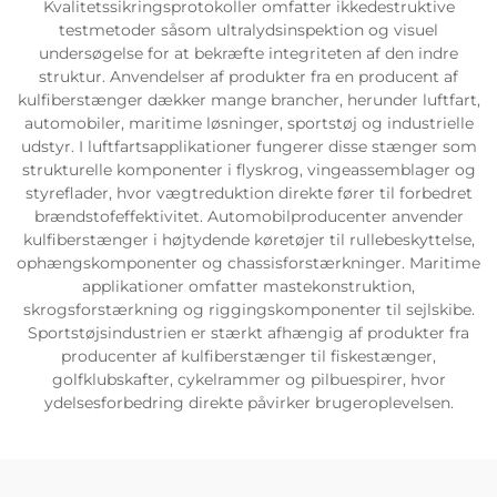
Kvalitetssikringsprotokoller omfatter ikkedestruktive
testmetoder såsom ultralydsinspektion og visuel
undersøgelse for at bekræfte integriteten af den indre
struktur. Anvendelser af produkter fra en producent af
kulfiberstænger dækker mange brancher, herunder luftfart,
automobiler, maritime løsninger, sportstøj og industrielle
udstyr. I luftfartsapplikationer fungerer disse stænger som
strukturelle komponenter i flyskrog, vingeassemblager og
styreflader, hvor vægtreduktion direkte fører til forbedret
brændstofeffektivitet. Automobilproducenter anvender
kulfiberstænger i højtydende køretøjer til rullebeskyttelse,
ophængskomponenter og chassisforstærkninger. Maritime
applikationer omfatter mastekonstruktion,
skrogsforstærkning og riggingskomponenter til sejlskibe.
Sportstøjsindustrien er stærkt afhængig af produkter fra
producenter af kulfiberstænger til fiskestænger,
golfklubskafter, cykelrammer og pilbuespirer, hvor
ydelsesforbedring direkte påvirker brugeroplevelsen.