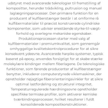
udstyret med avancerede teknologier til fremstilling af
kompositter, herunder trådvikling, pultrusion og manuel
laglægningsprocesser. Den primære funktion for en
producent af kulfiberstænger består i at omforme rå
kulfibermaterialer til præcist konstruerede cylindriske
komponenter, som udviser enestående styrke-til-vægt-
forhold og overlegne mekaniske egenskaber.
Produktionsprocessen starter med valg af
kulfibermaterialer i premiumkvalitet, som gennemgår
omhyggelige kvalitetskontrolprocedurer for at sikre
konsekvent ydeevne. Avancerede harpiks-systemer, typisk
baseret på epoxy, anvendes forsigtigt for at skabe stærke
molekylære bindinger mellem fiberlagene. De teknologiske
funktioner, som førende producenter af kulfiberstænger
benytter, inkluderer computerstyrede viklemaskiner, der
opretholder nøjagtige fiberorienteringsvinkler for at sikre
optimal lastfordeling og strukturel integritet.
Temperaturregulerede hærdningsovne opretholder
specifikke termiske profiler, som aktiverer kemiske
tværbindingsprocesser, hvilket resulterer i fuldt
konsoliderede kompositkonstruktioner.