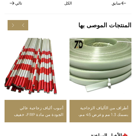
سابق
الكل
تالي
المنتجات الموصى بها
أطراف من الألياف الزجاجية
أنبوب ألياف زجاجية عالي
بسمك 1.3 مم وعرض 45 مم،
الجودة من مادة FRP، خفيف
بمئة متر لكل لفة، تُستخدم في
الوزن، متين، عالي القوة،
أقواس الرماية المركبة وأطراف
بسطح ناعم لاستخدامه في
الأقواس المركبة
علامات الطرق والبناء
الأخبار الساخنة