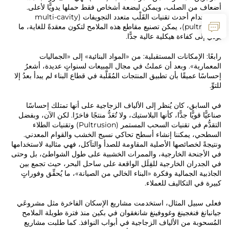
أضعاف من الصلب، ويمكن لبضعة أشخاص فقط حملها يدويًّا لأعلى.
وباستخدام أحدث تقنيات القَلْب متعدد التجويفات (multi-cavity
pultrusion)، يمكن تصنيع مقاطع هذه الملامح لتكون معقدةً للغاية، ما
يؤدي إلى كفاءة هيكلية عالية جدًّا.
رابعًا: الإمكانات المستقبلية: من «المواد البنائية» إلى «الجماليات
المعمارية». وبعد أن عملتُ في مجال المبيعات لسنواتٍ عديدة، أشعرُ
إحساسًا عميقًا بأن تطبيق المنتجات المُقَلَّبة في قطاع البناء لم يبدأ بعدُ إلا
للتوِّ.
في السابق، كان يُنظر إلى الألياف الزجاجية على أنها تمتلك إحساسًا
صناعيًّا قويًّا جدًّا، كأنها البلاستيك، ولا تُعَدُّ منتجًا فاخرًا. لكن الآن، وبفضل
التقدُّم في تقنيات السحب المستمر (Pultrusion) وتقنيات الطلاء
السطحي، يمكننا إنشاء أسطح تحاكي نسيج الخشب والقوام المعدني.
ونتيجةً لخصائصها الأصلية المقاومة للصدأ والتآكل، فهي مثالية لاستخدامها
في الأجنحة الخارجية، والممرات الخشبية على طول الشواطئ، بل وحتى
في الجدران الخارجية للفِلَل الواقعة على ساحل البحر، حيث تجمع بين
الجاذبية الجمالية وفكرة «البناء الخالي من الصيانة»، ما يُحقِّق وفوراتٍ
كبيرة في التكاليف للعملاء.
فعلى سبيل المثال، استخدمت مشاريع الإسكان الفاخرة مثل مشروعَي
جيانبانغ فنغجينغ وغووفينغ شانغقوان في بكين منذ فترة طويلة الملامح
المُسحوبة من الألياف الزجاجية في أبواب النوافذ. كما طلبت مشاريع