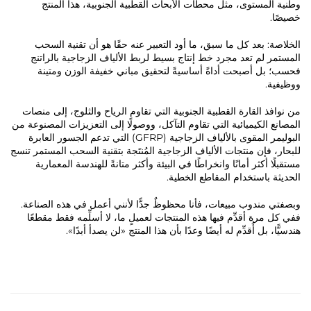
وطنية المستوى، مثل محطات الأبحاث القطبية الجنوبية، هذا المنتج
خصيصًا.
الخلاصة: بعد كل ما سبق، ما أود التعبير عنه حقًا هو أن تقنية السحب
المستمر لم تعد مجرد خط إنتاج بسيط لربط الألياف الزجاجية بالراتنج
فحسب؛ بل أصبحت أداةً أساسيةً لتحقيق مباني خفيفة الوزن ومتينة
ووظيفية.
من نوافذ القارة القطبية الجنوبية التي تقاوم الرياح والثلوج، إلى منصات
المصانع الكيميائية التي تقاوم التآكل، ووصولًا إلى التعزيزات المصنوعة من
البوليمر المقوى بالألياف الزجاجية (GFRP) التي تدعم الجسور العابرة
للبحار، فإن منتجات الألياف الزجاجية المُنتَجة بتقنية السحب المستمر تنسج
مستقبلًا أكثر أمانًا وانخراطًا في البيئة وأكثر متانةً للهندسة المعمارية
الحديثة باستخدام المقاطع الخطية.
وبصفتي مندوب مبيعات، فأنا محظوظٌ جدًّا لأنني أعمل في هذه الصناعة.
ففي كل مرة أقدِّم فيها هذه المنتجات لعميلٍ ما، لا أسلِّمه فقط مقطعًا
هندسيًّا، بل أُقدِّم له أيضًا وعدًا بأن هذا المنتج «لن يصدأ أبدًا».