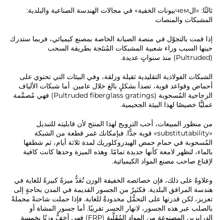
ثالثًا: «الчемبيونات الخفية» في مجالات الهندسة الصناعية والبلدية:
المشبكات والمنصات
إذا قمت بالتجوّل في منصة الصيانة الخاصة بمصنع كيميائي، فربما ستدرك
حينها السبب وراء شعبية المشبكات المُنتَجة بطريقة السحب
(Pultruded) منذ سنواتٍ عديدة.
الشبكات الفولاذية التقليدية ثقيلة وزلقة، وفي البيئات التي تحتوي على
أحماض وقواعد قوية، تصدأ بشكلٍ بالغ خلال عامين. أما شبكات الألياف
الزجاجية المُسحوبة (Pultruded fiberglass gratings) فهي مُصمَّمة
عمليًّا خصيصًا لهذا البيئة الجحيمية.
من منظور المبيعات، أحب الترويج لهذا المنتج لأن قابليته للتبديل
«substitutability» قوية جدًّا. فبإمكانك غمر قطعة من الشبكة
المُسحوبة في حمام حمض الهيدروكلوريك لمدة ثلاثة أيام، ثم شطفها
بالماء، لتظهر لامعة كأنها جديدة تمامًا. وهذه الميزة وحدها كانت كافية
لإقناع صاحب مصنع المواد الكيميائية.
وعلاوةً على ذلك، فإن خصائصه الخفيفة الوزن تُعَدُّ ميزةً كبيرةً للغاية في
هندسة المرافق البلدية. فكثيرٌ من الجسور القديمة في المدن بحاجةٍ إلى
تعزيز، لكن قدرتها على التحمُّل محدودةٌ للغاية. فإذا حملت شاحنةً محملةً
بالصلب عبر هذه الجسور، لانهار الجسر تقريبًا. أما جسور المشاة أو
الدرابزين المصنوعة من المواد المُقَلَّبة (FRP) فهي أخفُّ وزنًا بخمسة