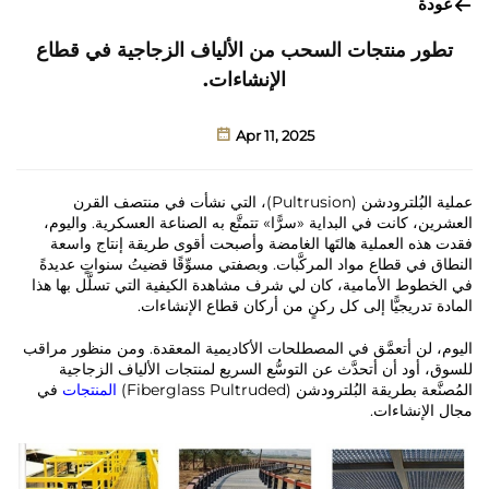
عودة
تطور منتجات السحب من الألياف الزجاجية في قطاع
الإنشاءات.
Apr 11, 2025
عملية البُلترودشن (Pultrusion)، التي نشأت في منتصف القرن
العشرين، كانت في البداية «سرًّا» تتمتَّع به الصناعة العسكرية. واليوم،
فقدت هذه العملية هالتَها الغامضة وأصبحت أقوى طريقة إنتاج واسعة
النطاق في قطاع مواد المركَّبات. وبصفتي مسوِّقًا قضيتُ سنواتٍ عديدةً
في الخطوط الأمامية، كان لي شرف مشاهدة الكيفية التي تسلَّل بها هذا
المادة تدريجيًّا إلى كل ركنٍ من أركان قطاع الإنشاءات.
اليوم، لن أتعمَّق في المصطلحات الأكاديمية المعقدة. ومن منظور مراقب
للسوق، أود أن أتحدَّث عن التوسُّع السريع لمنتجات الألياف الزجاجية
المُصنَّعة بطريقة البُلترودشن (Fiberglass Pultruded)
المنتجات
في
مجال الإنشاءات.