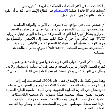
إذا كنا نتحدث عن أكثر المنتجات المُصنَّعة بطريقة البُلترودشن
(Pultruded) فائدةً عمليةً
الاستخدام
في قطاع الإنشاءات، فلا بد أن تكون
الأبواب والنوافذ هي الخيار الأول.
أي شخص عمل في مواقع البناء يعرف أن الأبواب والنوافذ التقليدية
المصنوعة من سبائك الألومنيوم، رغم متانتها، تعاني من ظاهرة الجسر
الحراري بشكل كبير؛ أما النوافذ المصنوعة من مادة البولي فينيل كلورايد
(PVC) فهي تُوفِّر عزلًا حراريًّا جيِّدًا، لكنها تميل إلى الاصفرار والتشوُّه مع
مرور الوقت. وتتميَّز أبوابنا ونوافذنا المصنوعة من الألياف الزجاجية
المُستخرجة بطريقة السحب (Pultruded) بموقعٍ مثالي لمعالجة هذه
المشكلة.
ما زلت أتذكَّر المرة الأولى التي عرضتُ فيها نموذج نافذة على عميل.
فقرع العميل الإطار مرتين باستخدام مطرقة، ثم سخَّنه باستخدام ولاعة،
وسأل في النهاية: "هل يمكن استخدام هذه المادة في القطب الشمالي؟"
وهذا ليس نكتةً على الإطلاق. ففي عام 2008، استُخدمت إطارات
مُستخرجة بطريقة السحب (Pultruded) صادرة من الصين في محطة
تشونغشان في القارة القطبية الجنوبية. وفي البيئة القاسية للقارة القطبية
الجنوبية، تصبح المواد المعدنية هشَّةً بسهولة، ولا تستطيع البلاستيكات
العادية تحمل هذه الظروف. ومع ذلك، فقد صمدت مركبات الألياف
الزجاجية، بفضل موصلتيها الحرارية المنخفضة للغاية ومقاومتها الفائقة
للعوامل الجوية.