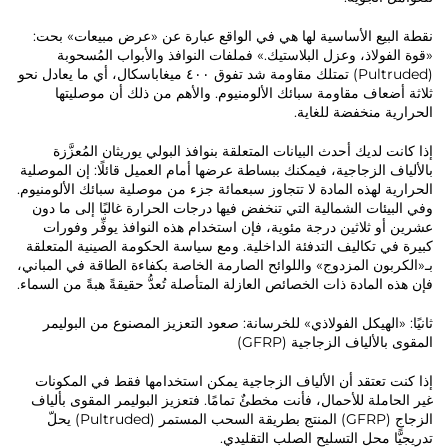
نقطة البيع الأساسية لها هي في الواقع عبارة عن «عرض مبيعات» بحت:
«قوة الفولاذ، وعزل البلاستيك.» فملفات النوافذ والأبواب المُسحوبة
(Pultruded) تمتلك مقاومة شد تفوق ٤٠٠ ميغاباسكال، أي ما يعادل نحو
ثلاثة أضعاف مقاومة سبائك الألومنيوم. والأهم من ذلك أن موصليتها
الحرارية منخفضة للغاية.
إذا كانت لديك أحدث البيانات المتعلقة بنوافذ البولي يوريثان المُعزَّزة
بالألياف الزجاجية، فيمكنك ببساطة عرضها أمام العميل قائلًا: إن الموصلية
الحرارية لهذه المادة لا تتجاوز سبعمائة جزء من موصلية سبائك الألومنيوم.
وفي البيئات الشمالية التي تنخفض فيها درجات الحرارة غالبًا إلى ما دون
عشرين أو ثلاثين درجة مئوية، فإن استخدام هذه النوافذ يوفِّر وفورات
كبيرة في تكاليف التدفئة الداخلية. ومع سياسة الحكومة الصينية المتعلقة
بـ«الكربون المزدوج» واللوائح الصارمة الخاصة بكفاءة الطاقة في المباني،
فإن هذه المادة ذات الخصائص العازلة المتأصلة تُعدُّ حقيقةً هبةً من السماء.
ثانيًا: «الهيكل الفولاذي» للخرسانة: صعود التعزيز المصنوع من البوليمر
المقوى بالألياف الزجاجية (GFRP)
إذا كنت تعتقد أن الألياف الزجاجية يمكن استخدامها فقط في المكونات
غير الحاملة للأحمال، فأنت مخطئٌ تمامًا. فتعزيز البوليمر المقوى بألياف
الزجاج (GFRP) المنتج بطريقة السحب المستمر (Pultruded) يحلّ
تدريجيًّا محل التسليح الصلب التقليدي.