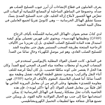
يعرف العاملون في قطاع الإنشاءات أن أبرز عيوب التسليح الصلب هو
صدأه. وخصوصًا في المناطق الساحلية أو المصانع الكيميائية أو البيئات التي
تتعرَّض فيها الجسور لأملاح إزالة الجليد، فإن حديد التسليح الصدئ يتمدَّد
مسببًا تشقُّق الهياكل الخرسانية — وهي كابوسٌ تقريبًا لجميع العاملين في
مجال البنية التحتية.
لدي كتابٌ ضخم بعنوان «الهياكل الخرسانية المُسلَّحة بألياف الزجاج
(GFRP) وتطبيقاتها الهندسية»، ويحتوي على فهرس تفصيلي يوثِّق كيفية
استبدال هذه المادة للتسليح الصلب التقليدي. بل إن تعزيزنا من الألياف
الزجاجية المنتجة بطريقة السحب المستمر يفوق حتى مقاومة الشد
للتسليح الصلب العادي، وهو غير موصلٍ للكهرباء وخالٍ تمامًا من الصدأ.
في السابق، كانت قضبان الفولاذ المطلية بالإيبوكسي تُستخدم في
المنصات البحرية أو محطات معالجة مياه الصرف الصحي لمنع الصدأ. وكان
هذا الحل لا يقتصر على كونه مكلفًا فحسب، بل كان أيضًا عُرضة للتلف
أثناء النقل والتركيب؛ وبمجرد تشقق الطبقة الواقية، تفشل وظيفة منع
الصدأ تمامًا. أما قضبان البلاستيك المقوى بالألياف الزجاجية (FRP)، فهي
مقاومة للتصديء بطبيعتها. وعلى الرغم من أن معامل المرونة الخاص بها
أقل قليلًا من معامل قضبان الفولاذ (أي أنها «أكثر ليونة»)، فإن هذه
الخاصية بالذات تحل مشكلةً رئيسيةً في الهياكل الخرسانية؛ إذ يمكن
استخدامها جنبًا إلى جنب مع الحبال الفولاذية عالية القوة، بل ويمكن حتى
تصنيع هياكل شفافة منها لتطبيقات التحميل الكهرومغناطيسي.