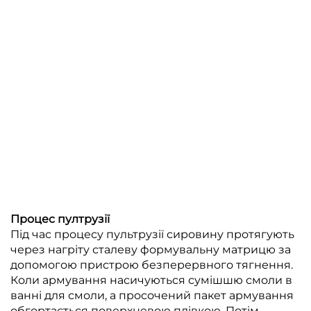
Процес пултрузії
Під час процесу пультрузії сировину протягують
через нагріту сталеву формувальну матрицю за
допомогою пристрою безперервного тягнення.
Коли армування насичуються сумішшю смоли в
ванні для смоли, а просочений пакет армування
обгортається поверхневою плівкою. Потім