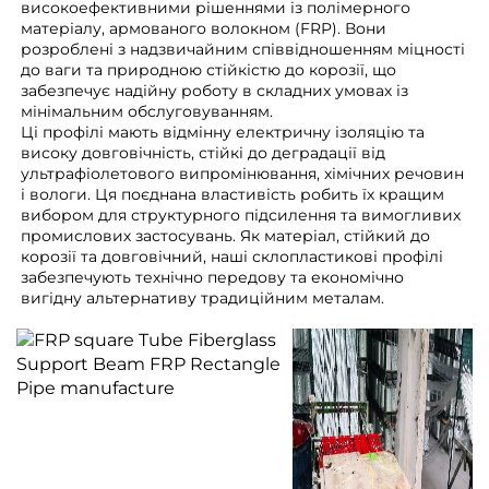
високоефективними рішеннями із полімерного
матеріалу, армованого волокном (FRP). Вони
розроблені з надзвичайним співвідношенням міцності
до ваги та природною стійкістю до корозії, що
забезпечує надійну роботу в складних умовах із
мінімальним обслуговуванням.
Ці профілі мають відмінну електричну ізоляцію та
високу довговічність, стійкі до деградації від
ультрафіолетового випромінювання, хімічних речовин
і вологи. Ця поєднана властивість робить їх кращим
вибором для структурного підсилення та вимогливих
промислових застосувань. Як матеріал, стійкий до
корозії та довговічний, наші склопластикові профілі
забезпечують технічно передову та економічно
вигідну альтернативу традиційним металам.