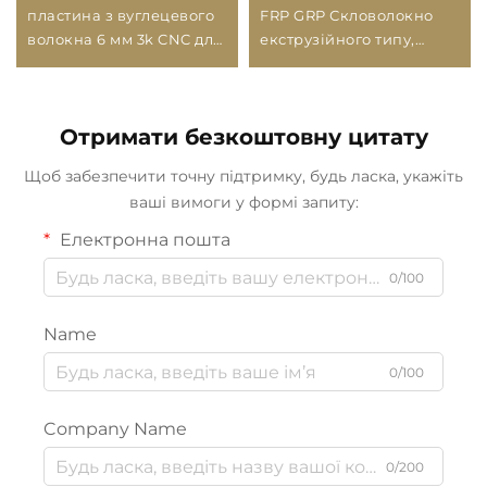
пластина з вуглецевого
FRP GRP Скловолокно
волокна 6 мм 3k CNC для
екструзійного типу,
аксесуарів дронів
профілі FRP H та L,
профілі з вінілових або
поліуретанових смол,
Отримати безкоштовну цитату
Китай
Щоб забезпечити точну підтримку, будь ласка, укажіть
ваші вимоги у формі запиту:
Електронна пошта
0/100
Name
0/100
Company Name
0/200