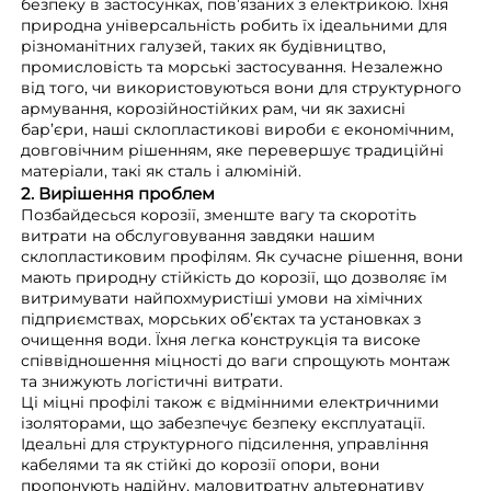
безпеку в застосунках, пов’язаних з електрикою. Їхня
природна універсальність робить їх ідеальними для
різноманітних галузей, таких як будівництво,
промисловість та морські застосування. Незалежно
від того, чи використовуються вони для структурного
армування, корозійностійких рам, чи як захисні
бар’єри, наші склопластикові вироби є економічним,
довговічним рішенням, яке перевершує традиційні
матеріали, такі як сталь і алюміній.
2. Вирішення проблем
Позбайдесься корозії, зменште вагу та скоротіть
витрати на обслуговування завдяки нашим
склопластиковим профілям. Як сучасне рішення, вони
мають природну стійкість до корозії, що дозволяє їм
витримувати найпохмуристіші умови на хімічних
підприємствах, морських об’єктах та установках з
очищення води. Їхня легка конструкція та високе
співвідношення міцності до ваги спрощують монтаж
та знижують логістичні витрати.
Ці міцні профілі також є відмінними електричними
ізоляторами, що забезпечує безпеку експлуатації.
Ідеальні для структурного підсилення, управління
кабелями та як стійкі до корозії опори, вони
пропонують надійну, маловитратну альтернативу