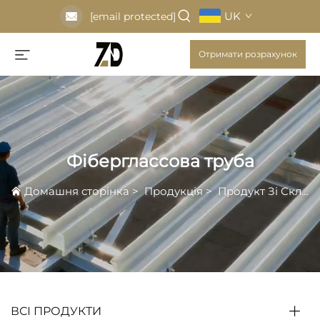
UK
[email protected]
Отримати розрахунок
Фіберглассова труба
Домашня сторінка
>
Продукція
>
Продукт Зі Скловолокна
ВСІ ПРОДУКТИ