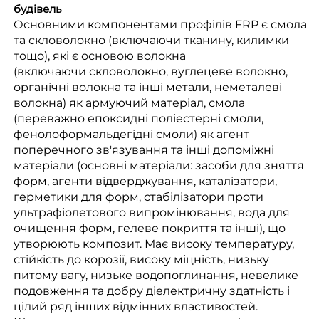
будівель
Основними компонентами профілів FRP є смола
та скловолокно (включаючи тканину, килимки
тощо), які є основою волокна
(включаючи скловолокно, вуглецеве волокно,
органічні волокна та інші метали, неметалеві
волокна) як армуючий матеріал, смола
(переважно епоксидні поліестерні смоли,
фенолоформальдегідні смоли) як агент
поперечного зв'язування та інші допоміжні
матеріали (основні матеріали: засоби для зняття
форм, агенти відверджування, каталізатори,
герметики для форм, стабілізатори проти
ультрафіолетового випромінювання, вода для
очищення форм, гелеве покриття та інші), що
утворюють композит. Має високу температуру,
стійкість до корозії, високу міцність, низьку
питому вагу, низьке водопоглинання, невелике
подовження та добру діелектричну здатність і
цілий ряд інших відмінних властивостей.