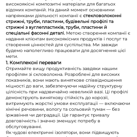
високоякісні композитні матеріали для багатьох
відомих компаній. На даний момент основними
напрямками діяльності компанії є
стекловолоконні
стрижні, труби, пластини, будівельні профілі та
стрижні з вуглепластиків, труби, пластини й
спеціальні фасонні деталі.
Метою створення компанії є
надання клієнтам високоякісних продуктів і послуг та
створення цінностей для суспільства. Ми завжди
будемо наполегливо працювати для досягнення цієї
мети.
1. Комплексні переваги
Отримайте вищу продуктивність завдяки нашим
профілям зі скловолокна. Розроблені для високих
показників, вони мають виняткове співвідношення
міцності до ваги, забезпечуючи надійну структурну
цілісність при надзвичайно невеликій вазі. Ці профілі
демонструють виняткову стійкість до корозії,
витримують жорсткі умови експлуатації — включаючи
хімічні речовини, вологу та сольовий туман — без
іржавіння чи деградації. Це гарантує тривалу
довговічність і значно зменшує потребу в
обслуговуванні.
Як чудові електричні ізолятори, вони підвищують