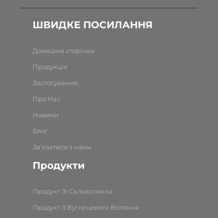
ШВИДКЕ ПОСИЛАННЯ
Домашня сторінка
Продукція
Застосування
Про Нас
Новини
Блог
Зв’язатися з нами
Продукти
Продукт Зі Скловолокна
Продукт З Вуглецевого Волокна