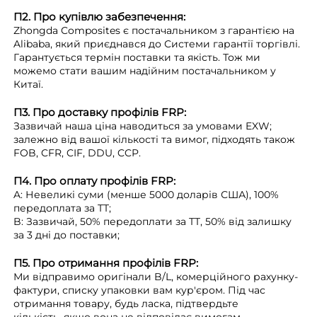
П2. Про купівлю забезпечення:
Zhongda Composites є постачальником з гарантією на
Alibaba, який приєднався до Системи гарантії торгівлі.
Гарантується термін поставки та якість. Тож ми
можемо стати вашим надійним постачальником у
Китаї.
П3. Про доставку профілів FRP:
Зазвичай наша ціна наводиться за умовами EXW;
залежно від вашої кількості та вимог, підходять також
FOB, CFR, CIF, DDU, CCP.
П4. Про оплату профілів FRP:
A: Невеликі суми (менше 5000 доларів США), 100%
передоплата за TT;
B: Зазвичай, 50% передоплати за TT, 50% від залишку
за 3 дні до поставки;
П5. Про отримання профілів FRP:
Ми відправимо оригінали B/L, комерційного рахунку-
фактури, списку упаковки вам кур'єром. Під час
отримання товару, будь ласка, підтвердьте