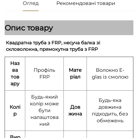
Огляд
Рекомендовані товари
Опис товару
Квадратна труба з FRP, несуча балка зі
скловолокна, прямокутна труба з FRP
Наз
ва
Профіль
Мате
Волокно E-
тов
FRP
ріал
glas із смолою
ару
Будь-який
Будь-яка
колір може
Колі
Дов
довжина
бути
р
жина
підходить, без
налаштова
обмежень
ний
Вир