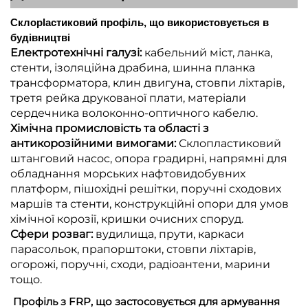
Склоplастиковий профіль, що використовується в
будівництві
Електротехнічні галузі:
кабельний міст, ланка,
стенти, ізоляційна драбина, шинна планка
трансформатора, клин двигуна, стовпи ліхтарів,
третя рейка друкованої плати, матеріали
сердечника волоконно-оптичного кабелю.
Хімічна промисловість та області з
антикорозійними вимогами:
Склопластиковий
штанговий насос, опора градирні, напрямні для
обладнання морських нафтовидобувних
платформ, пішохідні решітки, поручні сходових
маршів та стенти, конструкційні опори для умов
хімічної корозії, кришки очисних споруд.
Сфери розваг:
вудилища, прути, каркаси
парасольок, прапорштоки, стовпи ліхтарів,
огорожі, поручні, сходи, радіоантени, марини
тощо.
Профіль з FRP, що застосовується для армування