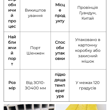
обн
Місц
Провінція
ичи
Викиштов
е
Гуандун,
й
ування
прод
Китай
про
укту
цес
Най
Упаковано в
бли
Спос
картонну
жчи
Порт
оби
коробку або
й
Шенжен
упак
захисний
пор
овки
мішок
т
підхо
дяща
Роз
Від ЗО10-
У межах 120
темп
мір
ЗО400 мм
градусів
ерат
ура