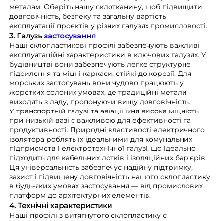
металам. Оберіть нашу склотканину, щоб підвищити
довговічність, безпеку та загальну вартість
експлуатації проектів у різних галузях промисловості.
3. Галузь
застосування
Наші склопластикові профілі забезпечують важливі
експлуатаційні характеристики в ключових галузях. У
будівництві вони забезпечують легке структурне
підсилення та міцні каркаси, стійкі до корозії. Для
морських застосувань вони чудово працюють у
жорстких солоних умовах, де традиційні метали
виходять з ладу, пропонуючи вищу довговічність.
У транспортній галузі та авіації їхня висока міцність
при низькій вазі є важливою для ефективності та
продуктивності. Природні властивості електричного
ізолятора роблять їх ідеальними для комунальних
підприємств і електротехнічної галузі, що ідеально
підходить для кабельних лотків і ізоляційних бар'єрів.
Ця універсальність забезпечує надійну підтримку,
захист і підвищену довговічність нашого склопластику
в будь-яких умовах застосування — від промислових
платформ до архітектурних елементів.
4. Технічні характеристики
Наші профілі з витягнутого склопластику є