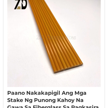
pagkuha mula sa mga itinatag na tagapag-
suplay ay nag-aalok ng maraming
estratehikong benepisyo...
Paano Nakakapigil Ang Mga
Stake Ng Punong Kahoy Na
Gawa Sa Fiberglass Sa Pagkasira