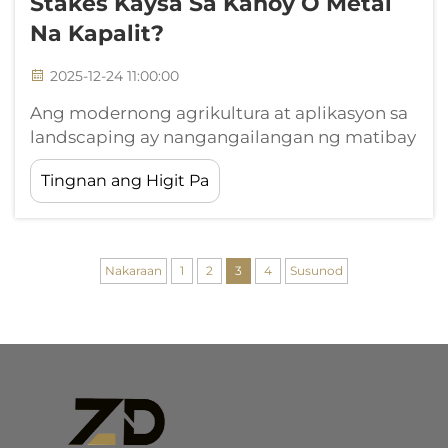
Stakes Kaysa Sa Kahoy O Metal
Na Kapalit?
2025-12-24 11:00:00
Ang modernong agrikultura at aplikasyon sa
landscaping ay nangangailangan ng matibay
at maaasahang sistema ng suporta na
Tingnan ang Higit Pa
kayang tumagal sa masamang kondisyon ng
kapaligiran habang nananatiling buo ang
istruktura sa mahabang panahon. Ang
tradisyonal na kahoy at metal stakes ay
Nakaraan
1
2
3
4
Susunod
nangingibabaw...