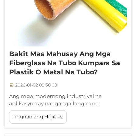
Bakit Mas Mahusay Ang Mga
Fiberglass Na Tubo Kumpara Sa
Plastik O Metal Na Tubo?
2026-01-02 09:30:00
Ang mga modernong industriyal na
aplikasyon ay nangangailangan ng
materyales na nagbibigay ng mahusay na
Tingnan ang Higit Pa
pagganap sa maraming pamantayan tulad
ng lakas, tibay, paglaban sa corrosion, at
kabigasan sa gastos. Sa pagpili ng tubular na