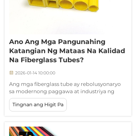
Ano Ang Mga Pangunahing
Katangian Ng Mataas Na Kalidad
Na Fiberglass Tubes?
2026-01-14 10:00:00
Ang mga fiberglass tube ay rebolusyonaryo
sa modernong paggawa at industriya ng
konstruksyon dahil sa kanilang kahanga-
Tingnan ang Higit Pa
hangang kombinasyon ng lakas, tibay, at
kakayahang magamit sa maraming paraan.
Ang mga composite na materyales na ito ay
nag-aalok ng mahusay na mga katangian ng
pagganap na nagiging sanhi ng kanilang