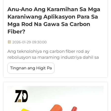
Anu-Ano Ang Karamihan Sa Mga
Karaniwang Aplikasyon Para Sa
Mga Rod Na Gawa Sa Carbon
Fiber?
2026-01-29 09:30:00
Ang teknolohiya ng carbon fiber rod ay
rebolusyon sa maraming industriya dahil sa
napakahusay ng lakas-katimbangan at
Tingnan ang Higit Pa
kakayahang umangkop nito. Ang mga
advanced composite na materyales na ito ay
nagdudugtong ng carbon fibers at resin
matrices upang makalikha ng materyales na
magaan ngunit sobrang lakas...