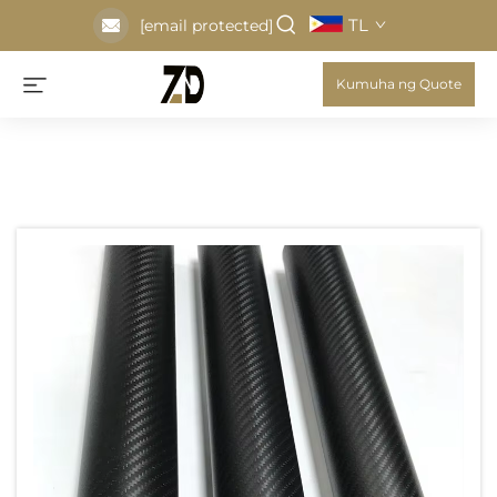
TL
[email protected]
Kumuha ng Quote