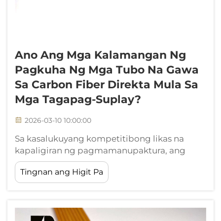
Ano Ang Mga Kalamangan Ng
Pagkuha Ng Mga Tubo Na Gawa
Sa Carbon Fiber Direkta Mula Sa
Mga Tagapag-Suplay?
2026-03-10 10:00:00
Sa kasalukuyang kompetitibong likas na
kapaligiran ng pagmamanupaktura, ang
pagpili ng tamang tagapag-suplay ng
Tingnan ang Higit Pa
carbon fiber tube ay maaaring
makaimpluwensya nang malaki sa tagumpay
ng iyong proyekto, kahusayan sa gastos, at
takdang panahon nito. Ang direktang