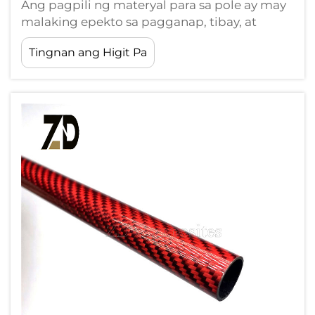
Ang pagpili ng materyal para sa pole ay may
malaking epekto sa pagganap, tibay, at
kahusayan sa gastos ng mga aplikasyon—
Tingnan ang Higit Pa
from mga bahagi ng agham-
panghimpapawid hanggang sa kagamitang
pang-sports. Sa bilang ng mga
pinakakaraniwang ginagamit na materyales,
naninindig ang carbon fiber dahil sa
kahanga-hangang ...