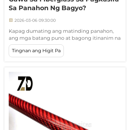
Sa Panahon Ng Bagyo?
2026-03-06 09:30:00
Kapag dumating ang matinding panahon,
ang mga batang puno at bagong itinanim na
sanga ay nakakaranas ng malaking panganib
Tingnan ang Higit Pa
dahil sa matinding hangin, malakas na ulan,
at hindi stable na kondisyon ng lupa. Ang
tradisyonal na mga kahoy na stake ay
madalas na nabigo sa ilalim ng ekstremong
kondisyon, na iniwan ang mga mahihinang
puno na walang proteksyon...