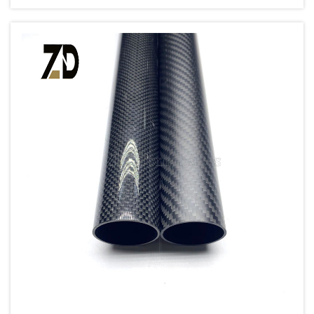
para sa iba’t ibang aplikasyon. Ang
tradisyonal na metal tubes ay nagsilbi na sa
maraming layunin sa iba’t ibang industriya sa
loob ng ilang dekada, ngunit ang emerging
na composite tech...