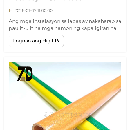
2026-01-07 11:00:00
Ang mga instalasyon sa labas ay nakaharap sa
paulit-ulit na mga hamon ng kapaligiran na
nangangailangan ng mga materyales na
Tingnan ang Higit Pa
kayang tumal withstand sa matinding
kondisyon habang pinananatid ang
integridad ng istraktura. Ang pagpili ng
angkop na mga komponente ng istraktura ay
naging kritikal kapag ang mga proyekto ...