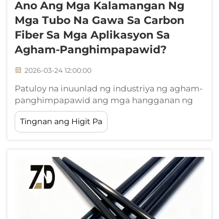
Ano Ang Mga Kalamangan Ng
Mga Tubo Na Gawa Sa Carbon
Fiber Sa Mga Aplikasyon Sa
Agham-Panghimpapawid?
2026-03-24 12:00:00
Patuloy na inuunlad ng industriya ng agham-
panghimpapawid ang mga hangganan ng
kahusayan sa inhinyerya, na nangangailangan
Tingnan ang Higit Pa
ng mga materyales na nagbibigay ng
napakalaking lakas, pinakamababang
timbang, at napakahusay na katangian ng
pagganap. Sa bilang ng mga
pinakarebolusyonaryong materyales na
binabago ang ...