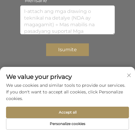
Mensahe
Isumite
We value your privacy
Karapatang-ari © 2026 Shenzhen Zhongda Composites
We use cookies and similar tools to provide our services.
Co.,Ltd. Lahat ng karapatan ay nakalaan.
If you don't want to accept all cookies, click Personalize
Patakaran sa privacy
cookies.
Gumalaw pataas
Accept all
Personalize cookies
Homepage
Produkto
Tungkol Sa
Kontak