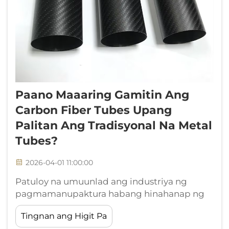
Paano Maaaring Gamitin Ang
Carbon Fiber Tubes Upang
Palitan Ang Tradisyonal Na Metal
Tubes?
2026-04-01 11:00:00
Patuloy na umuunlad ang industriya ng
pagmamanupaktura habang hinahanap ng
mga inhinyero ang mas magaan, mas
Tingnan ang Higit Pa
matibay, at mas durable na mga materyales