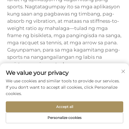
sports. Nagtatagumpay ito sa mga aplikasyon
kung saan ang pagbawas ng timbang, pag-
absorb ng vibration, at mataas na stiffness-to-
weight ratio ay mahalaga—tulad ng mga
frame ng bisikleta, mga pangingisda na sanga,
mga racquet sa tennis, at mga arrow sa pana.
Gayunpaman, para sa mga kagamitang pang-
sports na nangangailangan ng labis na
resistance sa impact o kung saan ang presyo
ang pangunahing isipin, maaaring mas
We value your privacy
angkop ang tradisyonal na mga materyales.
We use cookies and similar tools to provide our services.
Ang desisyon ay dapat batay sa tiyak na mga
If you don't want to accept all cookies, click Personalize
kinakailangan sa pagganap, mga
cookies.
pagsasaalang-alang sa gastos, at ang
kapaligiran kung saan ito gagamitin.
Accept all
Personalize cookies
Ano ang mga kinakailangang
Homepage
Produkto
Tungkol sa
Kontak
pangangalaga para sa