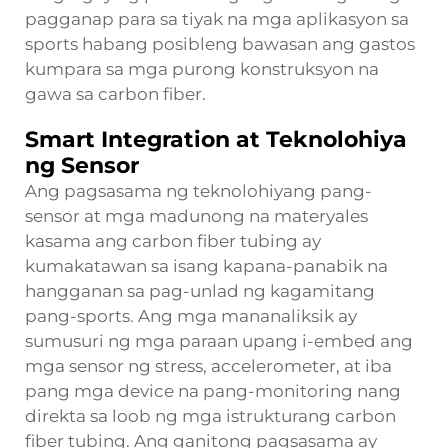
pagganap para sa tiyak na mga aplikasyon sa
sports habang posibleng bawasan ang gastos
kumpara sa mga purong konstruksyon na
gawa sa carbon fiber.
Smart Integration at Teknolohiya
ng Sensor
Ang pagsasama ng teknolohiyang pang-
sensor at mga madunong na materyales
kasama ang carbon fiber tubing ay
kumakatawan sa isang kapana-panabik na
hangganan sa pag-unlad ng kagamitang
pang-sports. Ang mga mananaliksik ay
sumusuri ng mga paraan upang i-embed ang
mga sensor ng stress, accelerometer, at iba
pang mga device na pang-monitoring nang
direkta sa loob ng mga istrukturang carbon
fiber tubing. Ang ganitong pagsasama ay