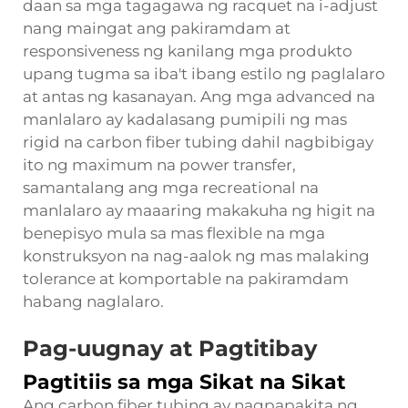
daan sa mga tagagawa ng racquet na i-adjust
nang maingat ang pakiramdam at
responsiveness ng kanilang mga produkto
upang tugma sa iba't ibang estilo ng paglalaro
at antas ng kasanayan. Ang mga advanced na
manlalaro ay kadalasang pumipili ng mas
rigid na carbon fiber tubing dahil nagbibigay
ito ng maximum na power transfer,
samantalang ang mga recreational na
manlalaro ay maaaring makakuha ng higit na
benepisyo mula sa mas flexible na mga
konstruksyon na nag-aalok ng mas malaking
tolerance at komportable na pakiramdam
habang naglalaro.
Pag-uugnay at Pagtitibay
Pagtitiis sa mga Sikat na Sikat
Ang carbon fiber tubing ay nagpapakita ng