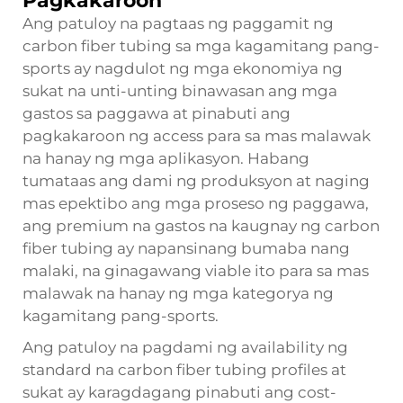
Pagkakaroon
Ang patuloy na pagtaas ng paggamit ng
carbon fiber tubing sa mga kagamitang pang-
sports ay nagdulot ng mga ekonomiya ng
sukat na unti-unting binawasan ang mga
gastos sa paggawa at pinabuti ang
pagkakaroon ng access para sa mas malawak
na hanay ng mga aplikasyon. Habang
tumataas ang dami ng produksyon at naging
mas epektibo ang mga proseso ng paggawa,
ang premium na gastos na kaugnay ng carbon
fiber tubing ay napansinang bumaba nang
malaki, na ginagawang viable ito para sa mas
malawak na hanay ng mga kategorya ng
kagamitang pang-sports.
Ang patuloy na pagdami ng availability ng
standard na carbon fiber tubing profiles at
sukat ay karagdagang pinabuti ang cost-