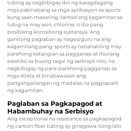
tubing ay nagbibigay din ng karagdagang
mga pakinabang sa mga aplikasyon sa sports
kung saan maaaring ilantad ang kagamitan sa
tubig na may asin, chlorine, o iba pang
posibleng korosibong sustansya. Ang
ganitong paglaban ay nagsisiguro na ang
kagamitang pang-sports ay nananatiling may
parehong katangian sa pagganap at itsurang
estetiko sa buong tagal ng serbisyo nito, na
nagbibigay ng pare-parehong pagganap sa
mga atleta at binabawasan ang
pangangailangan ng madalas na pagpapalit
ng kagamitan.
Paglaban sa Pagkapagod at
Habambuhay na Serbisyo
Ang exceptional na resistance sa pagkapagod
ng carbon fiber tubing ay ginagawa itong lalo