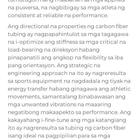
na puwersa, na nagbibigay sa mga atleta ng
consistent at reliable na performance.
Ang directional na properties ng carbon fiber
tubing ay nagpapahintulot sa mga tagagawa
na i-optimize ang stiffness sa mga critical na
load-bearing na direksyon habang
pinapanatili ang angkop na flexibility sa iba
pang orientasyon. Ang strategic na
engineering approach na ito ay nagreresulta
sa sports equipment na nagdadala ng tiyak na
energy transfer habang ginagawa ang athletic
movements, samantalang binabawasan ang
mga unwanted vibrations na maaaring
negatibong makaapekto sa performance. Ang
kakayahang i-fine-tune ang mga katangiang
ito ay nagreresulta sa
tubing ng carbon fiber
isang ideal na pagpipilian para sa mga