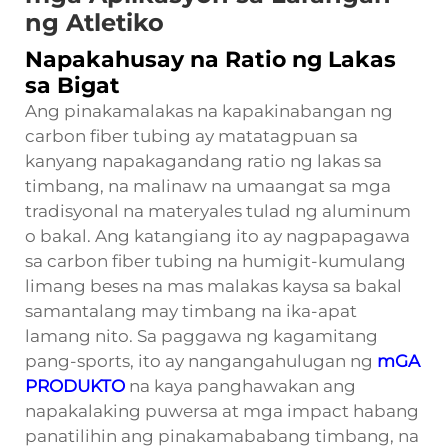
ng Atletiko
Napakahusay na Ratio ng Lakas
sa Bigat
Ang pinakamalakas na kapakinabangan ng
carbon fiber tubing ay matatagpuan sa
kanyang napakagandang ratio ng lakas sa
timbang, na malinaw na umaangat sa mga
tradisyonal na materyales tulad ng aluminum
o bakal. Ang katangiang ito ay nagpapagawa
sa carbon fiber tubing na humigit-kumulang
limang beses na mas malakas kaysa sa bakal
samantalang may timbang na ika-apat
lamang nito. Sa paggawa ng kagamitang
pang-sports, ito ay nangangahulugan ng
mGA
PRODUKTO
na kaya panghawakan ang
napakalaking puwersa at mga impact habang
panatilihin ang pinakamababang timbang, na