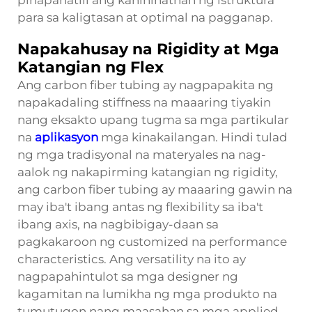
pinapanatili ang kahihinatnan ng istruktura
para sa kaligtasan at optimal na pagganap.
Napakahusay na Rigidity at Mga
Katangian ng Flex
Ang carbon fiber tubing ay nagpapakita ng
napakadaling stiffness na maaaring tiyakin
nang eksakto upang tugma sa mga partikular
na
aplikasyon
mga kinakailangan. Hindi tulad
ng mga tradisyonal na materyales na nag-
aalok ng nakapirming katangian ng rigidity,
ang carbon fiber tubing ay maaaring gawin na
may iba't ibang antas ng flexibility sa iba't
ibang axis, na nagbibigay-daan sa
pagkakaroon ng customized na performance
characteristics. Ang versatility na ito ay
nagpapahintulot sa mga designer ng
kagamitan na lumikha ng mga produkto na
tumutugon nang maasahan sa mga applied