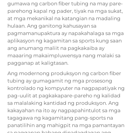
gumawa ng carbon fiber tubing na may pare-
parehong kapal ng pader, tiyak na mga sukat,
at mga mekanikal na katangian na madaling
hulaan. Ang ganitong kahusayan sa
pagmamanupaktura ay napakahalaga sa mga
aplikasyon ng kagamitan sa sports kung saan
ang anumang maliit na pagkakaiba ay
maaaring makaimpluwensya nang malaki sa
pagganap at kaligtasan.
Ang modernong produksyon ng carbon fiber
tubing ay gumagamit ng mga prosesong
kontrolado ng kompyuter na nagpapatiyak ng
pag-uulit at pagkakapare-pareho ng kalidad
sa malalaking kantidad ng produksyon. Ang
kakayahan na ito ay nagpapahintulot sa mga
tagagawa ng kagamitang pang-sports na
panatilihin ang mahigpit na mga pamantayan
sa pagganap habang dinadagdagan ang