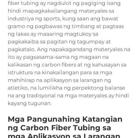
fiber tubing ay nagdulot ng pagiging isang
hindi mapagkakailangang materyales sa
industriya ng sports, kung saan ang bawat
gramo ng pagbawas ng timbang at pagtaas
ng lakas ay maaaring magtukoy sa
pagkakaiba sa pagitan ng tagumpay at
pagkatalo. Ang napakagandang materyales na
ito ay pagsasama-sama ng magaan na
kalikasan ng carbon fibers at ng kahusayan sa
istruktura na kinakailangan para sa mga
mahihirap na aplikasyon sa larangan ng
atletiko, na lumilikha ng perpektong balanse
na ang tradisyonal na mga materyales ay hindi
kayang tugunan.
Mga Pangunahing Katangian
ng Carbon Fiber Tubing sa
mga Aplikasyon sa Larangan