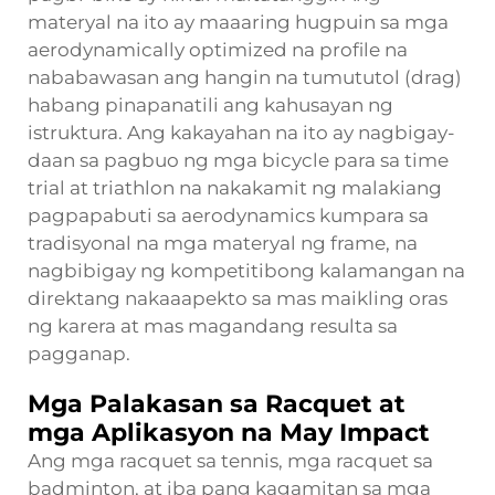
materyal na ito ay maaaring hugpuin sa mga
aerodynamically optimized na profile na
nababawasan ang hangin na tumututol (drag)
habang pinapanatili ang kahusayan ng
istruktura. Ang kakayahan na ito ay nagbigay-
daan sa pagbuo ng mga bicycle para sa time
trial at triathlon na nakakamit ng malakiang
pagpapabuti sa aerodynamics kumpara sa
tradisyonal na mga materyal ng frame, na
nagbibigay ng kompetitibong kalamangan na
direktang nakaaapekto sa mas maikling oras
ng karera at mas magandang resulta sa
pagganap.
Mga Palakasan sa Racquet at
mga Aplikasyon na May Impact
Ang mga racquet sa tennis, mga racquet sa
badminton, at iba pang kagamitan sa mga