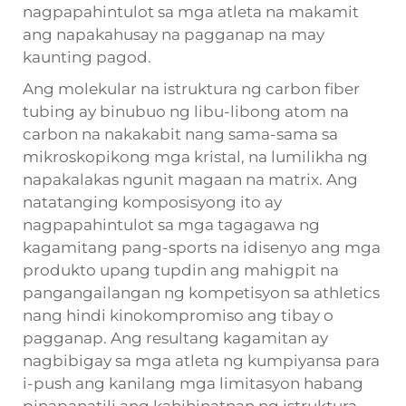
nagpapahintulot sa mga atleta na makamit
ang napakahusay na pagganap na may
kaunting pagod.
Ang molekular na istruktura ng carbon fiber
tubing ay binubuo ng libu-libong atom na
carbon na nakakabit nang sama-sama sa
mikroskopikong mga kristal, na lumilikha ng
napakalakas ngunit magaan na matrix. Ang
natatanging komposisyong ito ay
nagpapahintulot sa mga tagagawa ng
kagamitang pang-sports na idisenyo ang mga
produkto upang tupdin ang mahigpit na
pangangailangan ng kompetisyon sa athletics
nang hindi kinokompromiso ang tibay o
pagganap. Ang resultang kagamitan ay
nagbibigay sa mga atleta ng kumpiyansa para
i-push ang kanilang mga limitasyon habang