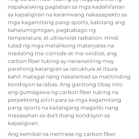
napakalaking paglaban sa mga kadahilanan
sa kapaligiran na karaniwang nakaaapekto sa
mga kagamitang pang-sports, kabilang ang
kahalumigmigan, pagbabago ng
temperatura, at ultraviolet radiation. Hindi
tulad ng mga metalikong materyales na
madaling ma-corrode at ma-oxidize, ang
carbon fiber tubing ay nananatiling may
parehong katangian sa istruktura at itsura
kahit matagal nang nakalantad sa matitinding
kondisyon sa labas. Ang ganitong tibay nito
ang gumagawa ng carbon fiber tubing na
perpektong piliin para sa mga kagamitang
pang-sports na kailangang magsilbi nang
maaasahan sa iba't ibang kondisyon sa
kapaligiran.
Ang kemikal na inertness ng carbon fiber