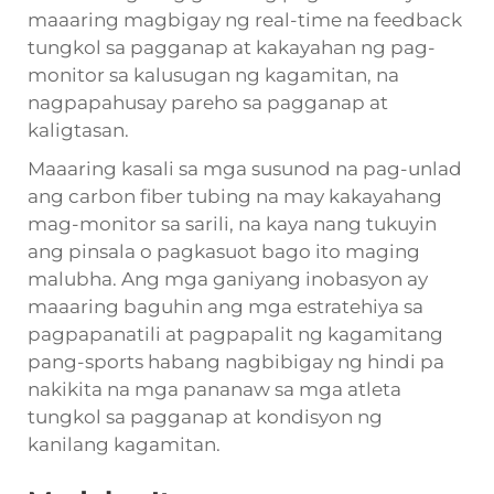
maaaring magbigay ng real-time na feedback
tungkol sa pagganap at kakayahan ng pag-
monitor sa kalusugan ng kagamitan, na
nagpapahusay pareho sa pagganap at
kaligtasan.
Maaaring kasali sa mga susunod na pag-unlad
ang carbon fiber tubing na may kakayahang
mag-monitor sa sarili, na kaya nang tukuyin
ang pinsala o pagkasuot bago ito maging
malubha. Ang mga ganiyang inobasyon ay
maaaring baguhin ang mga estratehiya sa
pagpapanatili at pagpapalit ng kagamitang
pang-sports habang nagbibigay ng hindi pa
nakikita na mga pananaw sa mga atleta
tungkol sa pagganap at kondisyon ng
kanilang kagamitan.