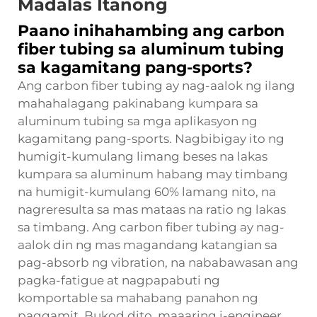
Madalas Itanong
Paano inihahambing ang carbon
fiber tubing sa aluminum tubing
sa kagamitang pang-sports?
Ang carbon fiber tubing ay nag-aalok ng ilang
mahahalagang pakinabang kumpara sa
aluminum tubing sa mga aplikasyon ng
kagamitang pang-sports. Nagbibigay ito ng
humigit-kumulang limang beses na lakas
kumpara sa aluminum habang may timbang
na humigit-kumulang 60% lamang nito, na
nagreresulta sa mas mataas na ratio ng lakas
sa timbang. Ang carbon fiber tubing ay nag-
aalok din ng mas magandang katangian sa
pag-absorb ng vibration, na nababawasan ang
pagka-fatigue at nagpapabuti ng
komportable sa mahabang panahon ng
paggamit. Bukod dito, maaaring i-engineer