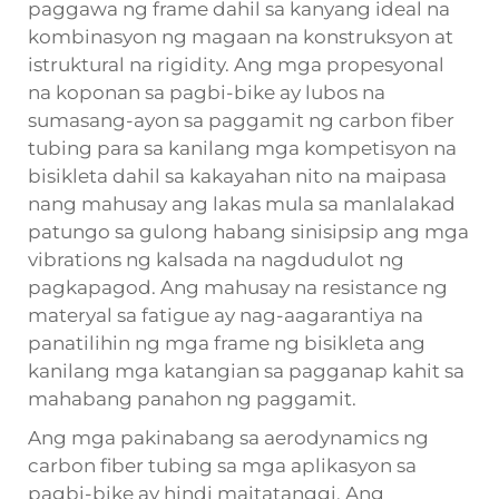
paggawa ng frame dahil sa kanyang ideal na
kombinasyon ng magaan na konstruksyon at
istruktural na rigidity. Ang mga propesyonal
na koponan sa pagbi-bike ay lubos na
sumasang-ayon sa paggamit ng carbon fiber
tubing para sa kanilang mga kompetisyon na
bisikleta dahil sa kakayahan nito na maipasa
nang mahusay ang lakas mula sa manlalakad
patungo sa gulong habang sinisipsip ang mga
vibrations ng kalsada na nagdudulot ng
pagkapagod. Ang mahusay na resistance ng
materyal sa fatigue ay nag-aagarantiya na
panatilihin ng mga frame ng bisikleta ang
kanilang mga katangian sa pagganap kahit sa
mahabang panahon ng paggamit.
Ang mga pakinabang sa aerodynamics ng
carbon fiber tubing sa mga aplikasyon sa
pagbi-bike ay hindi maitatanggi. Ang