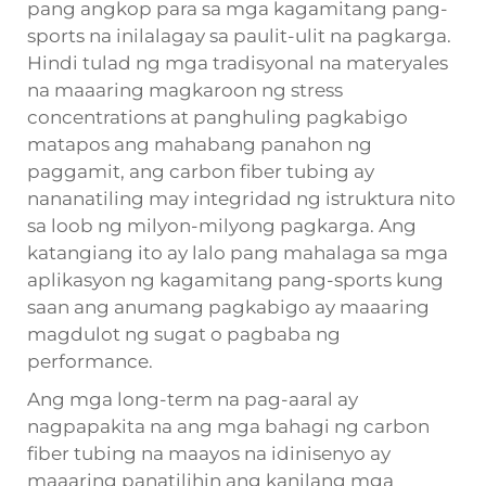
pang angkop para sa mga kagamitang pang-
sports na inilalagay sa paulit-ulit na pagkarga.
Hindi tulad ng mga tradisyonal na materyales
na maaaring magkaroon ng stress
concentrations at panghuling pagkabigo
matapos ang mahabang panahon ng
paggamit, ang carbon fiber tubing ay
nananatiling may integridad ng istruktura nito
sa loob ng milyon-milyong pagkarga. Ang
katangiang ito ay lalo pang mahalaga sa mga
aplikasyon ng kagamitang pang-sports kung
saan ang anumang pagkabigo ay maaaring
magdulot ng sugat o pagbaba ng
performance.
Ang mga long-term na pag-aaral ay
nagpapakita na ang mga bahagi ng carbon
fiber tubing na maayos na idinisenyo ay
maaaring panatilihin ang kanilang mga