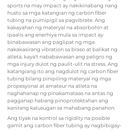
sports na may impact ay nakikinabang nang
husto sa mga katangian ng carbon fiber
tubing na pumipigil sa pagvibrate. Ang
kakayahan ng materyal na absorbohin at
ipaalis ang enerhiya mula sa impact ay
binabawasan ang paglipat ng mga
nakakasirang vibration sa braso at balikat ng
atleta, kaya't nababawasan ang peligro ng
mga injury dulot ng paulit-ulit na stress. Ang
katangiang ito ang nagdulot ng carbon fiber
tubing bilang pinipiling materyal ng mga
propesyonal at amateur na atleta na
naghahanap ng pinakamataas na antas ng
pagganap habang pinoprotektahan ang
kanilang kalusugan sa mahabang panahon.
Ang tiyak na kontrol sa rigidity na posible
gamit ang carbon fiber tubing ay nagbibigay-