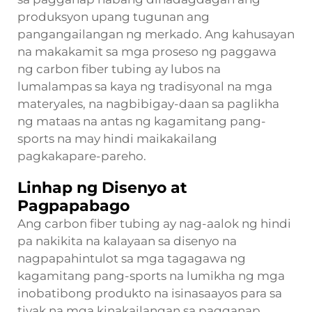
produksyon upang tugunan ang
pangangailangan ng merkado. Ang kahusayan
na makakamit sa mga proseso ng paggawa
ng carbon fiber tubing ay lubos na
lumalampas sa kaya ng tradisyonal na mga
materyales, na nagbibigay-daan sa paglikha
ng mataas na antas ng kagamitang pang-
sports na may hindi maikakailang
pagkakapare-pareho.
Linhap ng Disenyo at
Pagpapabago
Ang carbon fiber tubing ay nag-aalok ng hindi
pa nakikita na kalayaan sa disenyo na
nagpapahintulot sa mga tagagawa ng
kagamitang pang-sports na lumikha ng mga
inobatibong produkto na isinasaayos para sa
tiyak na mga kinakailangan sa pagganap.