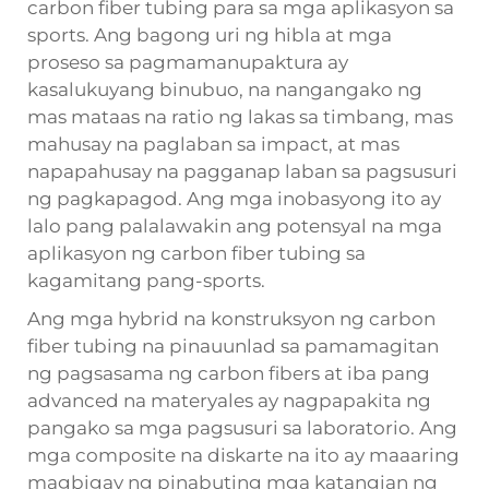
carbon fiber tubing para sa mga aplikasyon sa
sports. Ang bagong uri ng hibla at mga
proseso sa pagmamanupaktura ay
kasalukuyang binubuo, na nangangako ng
mas mataas na ratio ng lakas sa timbang, mas
mahusay na paglaban sa impact, at mas
napapahusay na pagganap laban sa pagsusuri
ng pagkapagod. Ang mga inobasyong ito ay
lalo pang palalawakin ang potensyal na mga
aplikasyon ng carbon fiber tubing sa
kagamitang pang-sports.
Ang mga hybrid na konstruksyon ng carbon
fiber tubing na pinauunlad sa pamamagitan
ng pagsasama ng carbon fibers at iba pang
advanced na materyales ay nagpapakita ng
pangako sa mga pagsusuri sa laboratorio. Ang
mga composite na diskarte na ito ay maaaring
magbigay ng pinabuting mga katangian ng