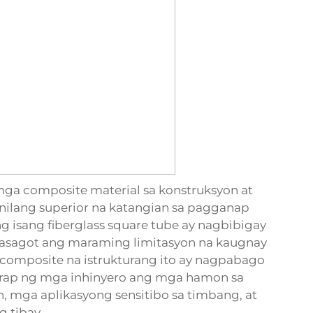
ga composite material sa konstruksyon at
anilang superior na katangian sa pagganap
g isang fiberglass square tube ay nagbibigay
inasagot ang maraming limitasyon na kaugnay
composite na istrukturang ito ay nagpabago
arap ng mga inhinyero ang mga hamon sa
, mga aplikasyong sensitibo sa timbang, at
 tibay.