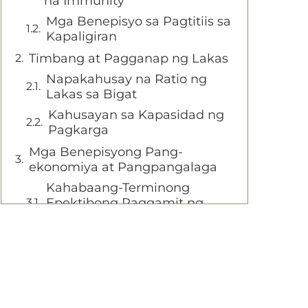
na Immunity
Mga Benepisyo sa Pagtitiis sa
Kapaligiran
Timbang at Pagganap ng Lakas
Napakahusay na Ratio ng
Lakas sa Bigat
Kahusayan sa Kapasidad ng
Pagkarga
Mga Benepisyong Pang-
ekonomiya at Pangpangalaga
Kahabaang-Terminong
Epektibong Paggamit ng
Gastos
Pagpapasimple ng
Pagmementena
Kahambing na Disenyo at Mga
Benepisyo sa Instalasyon