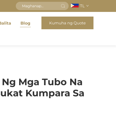
TL
Kumuha ng Quote
alita
Blog
 Ng Mga Tubo Na
sukat Kumpara Sa