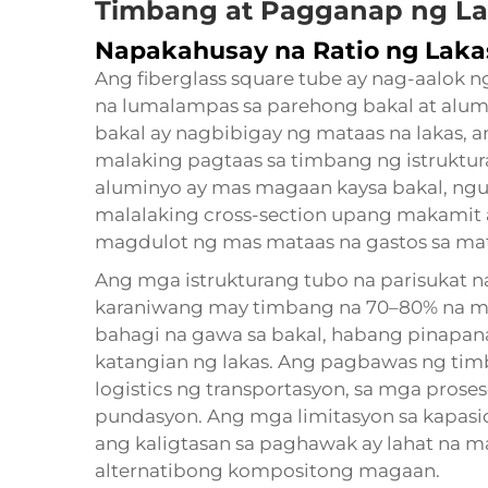
Timbang at Pagganap ng L
Napakahusay na Ratio ng Lakas
Ang fiberglass square tube ay nag-aalok n
na lumalampas sa parehong bakal at alu
bakal ay nagbibigay ng mataas na lakas, 
malaking pagtaas sa timbang ng istruktura
aluminyo ay mas magaan kaysa bakal, ngu
malalaking cross-section upang makamit 
magdulot ng mas mataas na gastos sa mat
Ang mga istrukturang tubo na parisukat n
karaniwang may timbang na 70–80% na m
bahagi na gawa sa bakal, habang pinapan
katangian ng lakas. Ang pagbawas ng timb
logistics ng transportasyon, sa mga proses
pundasyon. Ang mga limitasyon sa kapasid
ang kaligtasan sa paghawak ay lahat na
alternatibong kompositong magaan.