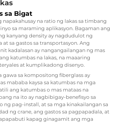
akas
 sa Bigat
g napakahusay na ratio ng lakas sa timbang
minyo sa maraming aplikasyon. Bagaman ang
ang kanyang density ay nagdudulot ng
 at sa gastos sa transportasyon. Ang
nit kadalasan ay nangangailangan ng mas
ang katumbas na lakas, na maaaring
eryales at kumplikadong disenyo.
a gawa sa kompositong fiberglass ay
as mababa kaysa sa katumbas na mga
atili ang katumbas o mas mataas na
ang na ito ay nagbibigay-benefisyo sa
o ng pag-install, at sa mga kinakailangan sa
ad ng crane, ang gastos sa pagpapadala, at
 mapapabuti kapag ginagamit ang mga