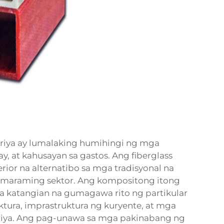
riya ay lumalaking humihingi ng mga
y, at kahusayan sa gastos. Ang fiberglass
rior na alternatibo sa mga tradisyonal na
a maraming sektor. Ang kompositong itong
a katangian na gumagawa rito ng partikular
ktura, imprastruktura ng kuryente, at mga
riya. Ang pag-unawa sa mga pakinabang ng