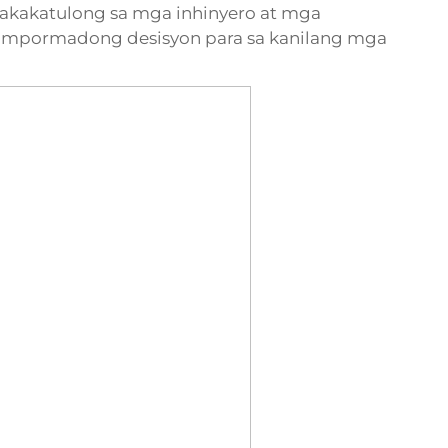
makakatulong sa mga inhinyero at mga
mpormadong desisyon para sa kanilang mga