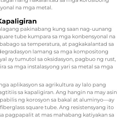
matagal nang nakalantad sa mga korosibong
isyonal na mga metal.
Kapaligiran
ahalagang pakinabang kung saan nag-uunang
 square tube kumpara sa mga konbensyonal na
babago sa temperatura, at pagkakalantad sa
 degradasyon lamang sa mga kompositong
al ay tumutol sa oksidasyon, pagbuo ng rust,
ira sa mga instalasyong yari sa metal sa mga
a aplikasyon sa agrikultura ay lalo pang
gtitiis sa kapaligiran. Ang hangin na may asin
bilis ng korosyon sa bakal at aluminyo—ay
iberglass square tube. Ang resistensyang ito
sa pagpapalit at mas mahabang katiyakan sa