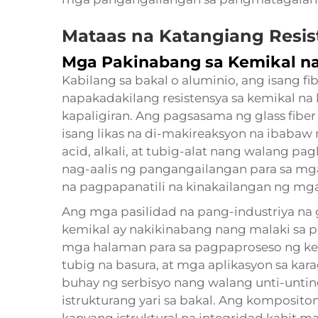
Mataas na Katangiang Resis
Mga Pakinabang sa Kemikal n
Kabilang sa bakal o aluminio, ang isang f
napakadakilang resistensya sa kemikal na
kapaligiran. Ang pagsasama ng glass fiber 
isang likas na di-makireaksyon na ibaba
acid, alkali, at tubig-alat nang walang pa
nag-aalis ng pangangailangan para sa mga
na pagpapanatili na kinakailangan ng mga
Ang mga pasilidad na pang-industriya na
kemikal ay nakikinabang nang malaki sa pa
mga halaman para sa pagpaproseso ng ke
tubig na basura, at mga aplikasyon sa k
buhay ng serbisyo nang walang unti-unti
istrukturang yari sa bakal. Ang komposit