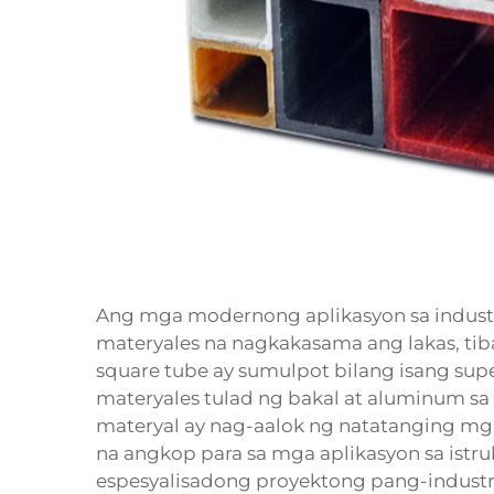
Ang mga modernong aplikasyon sa indust
materyales na nagkakasama ang lakas, tiba
square tube ay sumulpot bilang isang supe
materyales tulad ng bakal at aluminum s
materyal ay nag-aalok ng natatanging mg
na angkop para sa mga aplikasyon sa istru
espesyalisadong proyektong pang-indust