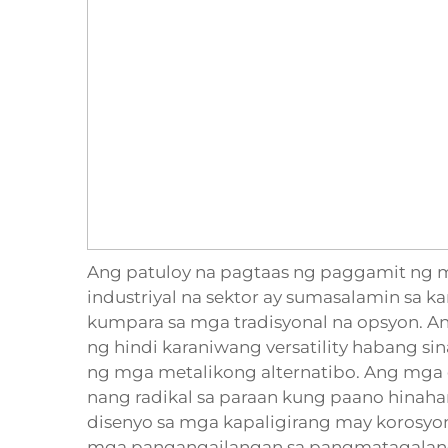
Ang patuloy na pagtaas ng paggamit ng m
industriyal na sektor ay sumasalamin sa k
kumpara sa mga tradisyonal na opsyon. An
ng hindi karaniwang versatility habang s
ng mga metalikong alternatibo. Ang mga 
nang radikal sa paraan kung paano hinah
disenyo sa mga kapaligirang may korosyon
mga pangangailangan sa pangmatagalang