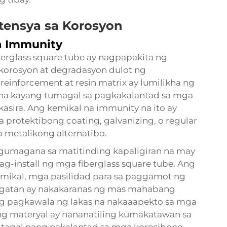
tensya sa Korosyon
a Immunity
iberglass square tube ay nagpapakita ng
 korosyon at degradasyon dulot ng
reinforcement at resin matrix ay lumilikha ng
w na kayang tumagal sa pagkakalantad sa mga
gkasira. Ang kemikal na immunity na ito ay
 protektibong coating, galvanizing, o regular
 metalikong alternatibo.
 gumagana sa matitinding kapaligiran na may
g-install ng mga fiberglass square tube. Ang
mikal, mga pasilidad para sa paggamot ng
aragatan ay nakakaranas ng mas mahabang
ng pagkawala ng lakas na nakaaapekto sa mga
ong materyal ay nananatiling kumakatawan sa