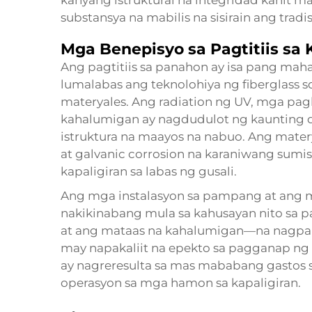
kanyang istruktural na integridad kahit 
substansya na mabilis na sisirain ang trad
Mga Benepisyo sa Pagtitiis sa 
Ang pagtitiis sa panahon ay isa pang m
lumalabas ang teknolohiya ng fiberglass
materyales. Ang radiation ng UV, mga pag
kahalumigan ay nagdudulot ng kaunting
istruktura na maayos na nabuo. Ang matery
at galvanic corrosion na karaniwang sumis
kapaligiran sa labas ng gusali.
Ang mga instalasyon sa pampang at ang mg
nakikinabang mula sa kahusayan nito sa pa
at ang mataas na kahalumigan—na nagpapa
may napakaliit na epekto sa pagganap ng f
ay nagreresulta sa mas mababang gastos 
operasyon sa mga hamon sa kapaligiran.