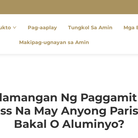
ukto
Pag-aaplay
Tungkol Sa Amin
Mga B
Makipag-ugnayan sa Amin
lamangan Ng Paggamit
ass Na May Anyong Pari
Bakal O Aluminyo?