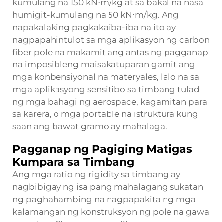
kumulang na 150 kN⋅m/kg at sa bakal na nasa
humigit-kumulang na 50 kN⋅m/kg. Ang
napakalaking pagkakaiba-iba na ito ay
nagpapahintulot sa mga aplikasyon ng carbon
fiber pole na makamit ang antas ng pagganap
na imposibleng maisakatuparan gamit ang
mga konbensiyonal na materyales, lalo na sa
mga aplikasyong sensitibo sa timbang tulad
ng mga bahagi ng aerospace, kagamitan para
sa karera, o mga portable na istruktura kung
saan ang bawat gramo ay mahalaga.
Pagganap ng Pagiging Matigas
Kumpara sa Timbang
Ang mga ratio ng rigidity sa timbang ay
nagbibigay ng isa pang mahalagang sukatan
ng paghahambing na nagpapakita ng mga
kalamangan ng konstruksyon ng pole na gawa