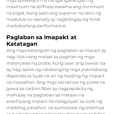
mga aplikasyon na nangangailangan ng
maximum na stiffness kasama ang minimum
na bigat, kung saan ang superior na ratio ng
modulus-to-density ay nagbibigay ng hindi
maikakailang performance.
Paglaban sa Imapakt at
Katatagan
Ang mga katangian ng paglaban sa impact ay
nag-iiba nang malaki sa pagitan ng mga
materyales ng poste, kung saan ang bawat isa
ay nag-aalok ng natatanging mga pakinabang
depende sa tiyak na uri ng loading ng impact
na inaasahan. Ang mga istruktura ng poste na
gawa sa carbon fiber ay nagpapakita ng
mahusay na paglaban sa mataas-na-
enerhiyang impact na nangyayari sa loob ng
maikling panahon, na sumisipsip ng enerhiya