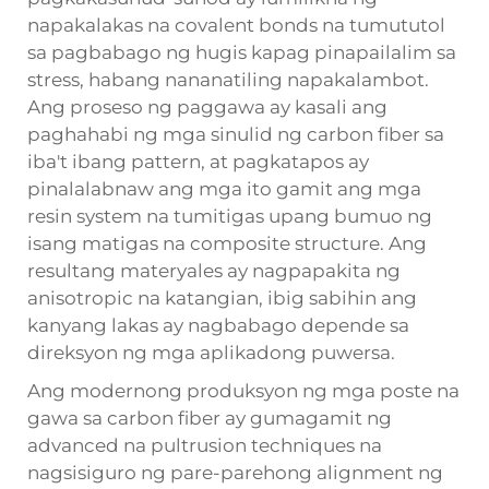
napakalakas na covalent bonds na tumututol
sa pagbabago ng hugis kapag pinapailalim sa
stress, habang nananatiling napakalambot.
Ang proseso ng paggawa ay kasali ang
paghahabi ng mga sinulid ng carbon fiber sa
iba't ibang pattern, at pagkatapos ay
pinalalabnaw ang mga ito gamit ang mga
resin system na tumitigas upang bumuo ng
isang matigas na composite structure. Ang
resultang materyales ay nagpapakita ng
anisotropic na katangian, ibig sabihin ang
kanyang lakas ay nagbabago depende sa
direksyon ng mga aplikadong puwersa.
Ang modernong produksyon ng mga poste na
gawa sa carbon fiber ay gumagamit ng
advanced na pultrusion techniques na
nagsisiguro ng pare-parehong alignment ng