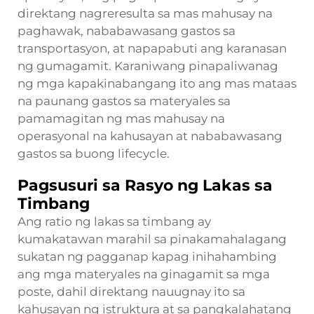
direktang nagreresulta sa mas mahusay na
paghawak, nababawasang gastos sa
transportasyon, at napapabuti ang karanasan
ng gumagamit. Karaniwang pinapaliwanag
ng mga kapakinabangang ito ang mas mataas
na paunang gastos sa materyales sa
pamamagitan ng mas mahusay na
operasyonal na kahusayan at nababawasang
gastos sa buong lifecycle.
Pagsusuri sa Rasyo ng Lakas sa
Timbang
Ang ratio ng lakas sa timbang ay
kumakatawan marahil sa pinakamahalagang
sukatan ng pagganap kapag inihahambing
ang mga materyales na ginagamit sa mga
poste, dahil direktang nauugnay ito sa
kahusayan ng istruktura at sa pangkalahatang