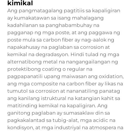
kimikal
Ang pangmatagalang pagtitiis sa kapaligiran
ay kumakatawan sa isang mahalagang
kadahilanan sa panghabambuhay na
pagganap ng mga poste, at ang paggawa ng
poste mula sa carbon fiber ay nag-aalok ng
napakahusay na paglaban sa corrosion at
kemikal na degradasyon. Hindi tulad ng mga
alternatibong metal na nangangailangan ng
protektibong coating o regular na
pagpapanatili upang maiwasan ang oxidation,
ang mga composite na carbon fiber ay likas na
tumutol sa corrosion at nananatiling panatag
ang kanilang istruktural na katangian kahit sa
matitinding kemikal na kapaligiran. Ang
ganitong paglaban ay sumasaklaw din sa
pagkakalantad sa tubig-alat, mga acidic na
kondisyon, at mga industriyal na atmospera na