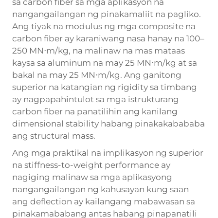
sa carbon fiber sa mga aplikasyon na
nangangailangan ng pinakamaliit na pagliko.
Ang tiyak na modulus ng mga composite na
carbon fiber ay karaniwang nasa hanay na 100–
250 MN⋅m/kg, na malinaw na mas mataas
kaysa sa aluminum na may 25 MN⋅m/kg at sa
bakal na may 25 MN⋅m/kg. Ang ganitong
superior na katangian ng rigidity sa timbang
ay nagpapahintulot sa mga istrukturang
carbon fiber na panatilihin ang kanilang
dimensional stability habang pinakakabababa
ang structural mass.
Ang mga praktikal na implikasyon ng superior
na stiffness-to-weight performance ay
nagiging malinaw sa mga aplikasyong
nangangailangan ng kahusayan kung saan
ang deflection ay kailangang mabawasan sa
pinakamababang antas habang pinapanatili