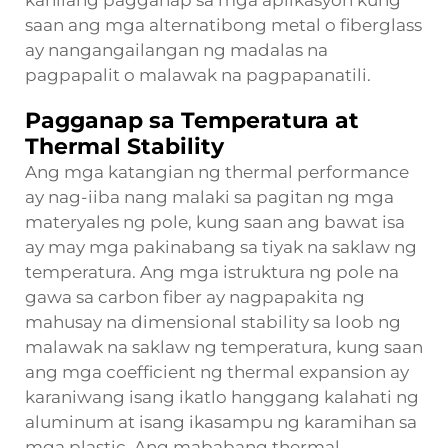
kanilang pagganap sa mga aplikasyon kung
saan ang mga alternatibong metal o fiberglass
ay nangangailangan ng madalas na
pagpapalit o malawak na pagpapanatili.
Pagganap sa Temperatura at
Thermal Stability
Ang mga katangian ng thermal performance
ay nag-iiba nang malaki sa pagitan ng mga
materyales ng pole, kung saan ang bawat isa
ay may mga pakinabang sa tiyak na saklaw ng
temperatura. Ang mga istruktura ng pole na
gawa sa carbon fiber ay nagpapakita ng
mahusay na dimensional stability sa loob ng
malawak na saklaw ng temperatura, kung saan
ang mga coefficient ng thermal expansion ay
karaniwang isang ikatlo hanggang kalahati ng
aluminum at isang ikasampu ng karamihan sa
mga plastic. Ang mababang thermal