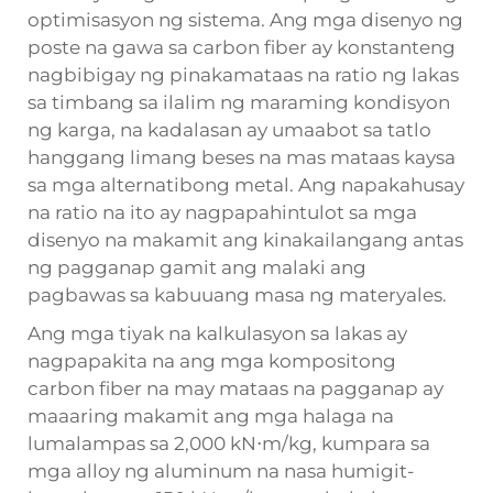
optimisasyon ng sistema. Ang mga disenyo ng
poste na gawa sa carbon fiber ay konstanteng
nagbibigay ng pinakamataas na ratio ng lakas
sa timbang sa ilalim ng maraming kondisyon
ng karga, na kadalasan ay umaabot sa tatlo
hanggang limang beses na mas mataas kaysa
sa mga alternatibong metal. Ang napakahusay
na ratio na ito ay nagpapahintulot sa mga
disenyo na makamit ang kinakailangang antas
ng pagganap gamit ang malaki ang
pagbawas sa kabuuang masa ng materyales.
Ang mga tiyak na kalkulasyon sa lakas ay
nagpapakita na ang mga kompositong
carbon fiber na may mataas na pagganap ay
maaaring makamit ang mga halaga na
lumalampas sa 2,000 kN⋅m/kg, kumpara sa
mga alloy ng aluminum na nasa humigit-