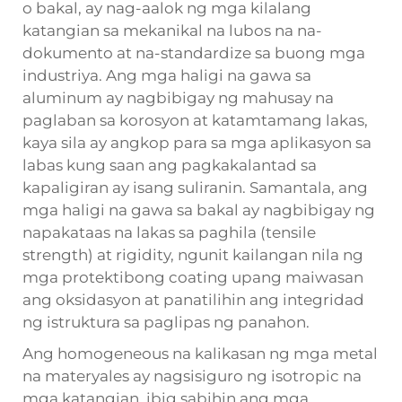
o bakal, ay nag-aalok ng mga kilalang
katangian sa mekanikal na lubos na na-
dokumento at na-standardize sa buong mga
industriya. Ang mga haligi na gawa sa
aluminum ay nagbibigay ng mahusay na
paglaban sa korosyon at katamtamang lakas,
kaya sila ay angkop para sa mga aplikasyon sa
labas kung saan ang pagkakalantad sa
kapaligiran ay isang suliranin. Samantala, ang
mga haligi na gawa sa bakal ay nagbibigay ng
napakataas na lakas sa paghila (tensile
strength) at rigidity, ngunit kailangan nila ng
mga protektibong coating upang maiwasan
ang oksidasyon at panatilihin ang integridad
ng istruktura sa paglipas ng panahon.
Ang homogeneous na kalikasan ng mga metal
na materyales ay nagsisiguro ng isotropic na
mga katangian, ibig sabihin ang mga