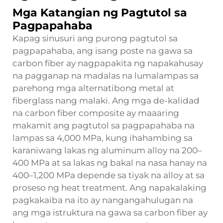
Mga Katangian ng Pagtutol sa
Pagpapahaba
Kapag sinusuri ang purong pagtutol sa
pagpapahaba, ang isang poste na gawa sa
carbon fiber ay nagpapakita ng napakahusay
na pagganap na madalas na lumalampas sa
parehong mga alternatibong metal at
fiberglass nang malaki. Ang mga de-kalidad
na carbon fiber composite ay maaaring
makamit ang pagtutol sa pagpapahaba na
lampas sa 4,000 MPa, kung ihahambing sa
karaniwang lakas ng aluminum alloy na 200–
400 MPa at sa lakas ng bakal na nasa hanay na
400–1,200 MPa depende sa tiyak na alloy at sa
proseso ng heat treatment. Ang napakalaking
pagkakaiba na ito ay nangangahulugan na
ang mga istruktura na gawa sa carbon fiber ay