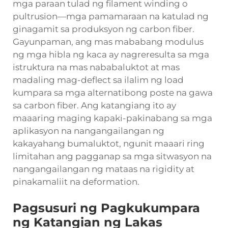
mga paraan tulad ng filament winding o
pultrusion—mga pamamaraan na katulad ng
ginagamit sa produksyon ng carbon fiber.
Gayunpaman, ang mas mababang modulus
ng mga hibla ng kaca ay nagreresulta sa mga
istruktura na mas nababaluktot at mas
madaling mag-deflect sa ilalim ng load
kumpara sa mga alternatibong poste na gawa
sa carbon fiber. Ang katangiang ito ay
maaaring maging kapaki-pakinabang sa mga
aplikasyon na nangangailangan ng
kakayahang bumaluktot, ngunit maaari ring
limitahan ang pagganap sa mga sitwasyon na
nangangailangan ng mataas na rigidity at
pinakamaliit na deformation.
Pagsusuri ng Pagkukumpara
ng Katangian ng Lakas