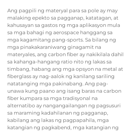
Ang pagpili ng materyal para sa pole ay may
malaking epekto sa pagganap, katatagan, at
kahusayan sa gastos ng mga aplikasyon mula
sa mga bahagi ng aerospace hanggang sa
mga kagamitang pang-sports. Sa bilang ng
mga pinakakaraniwang ginagamit na
materyales, ang carbon fiber ay nakikilala dahil
sa kahanga-hangang ratio nito ng lakas sa
timbang, habang ang mga opsyon na metal at
fiberglass ay nag-aalok ng kanilang sariling
natatanging mga pakinabang. Ang pag-
unawa kung paano ang isang
baras na carbon
fiber
kumpara sa mga tradisyonal na
alternatibo ay nangangailangan ng pagsusuri
sa maraming kadahilanan ng pagganap,
kabilang ang lakas ng pagpapahila, mga
katangian ng pagkabend, mga katangian ng