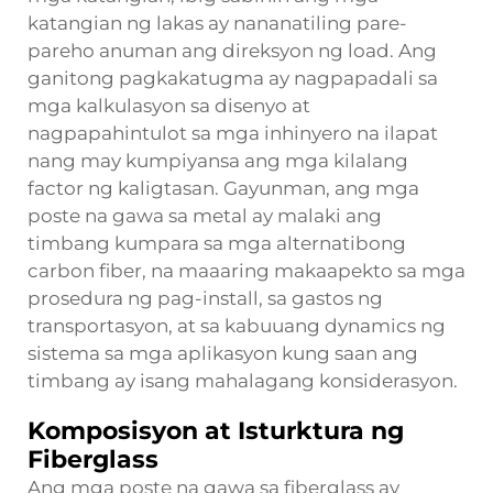
katangian ng lakas ay nananatiling pare-
pareho anuman ang direksyon ng load. Ang
ganitong pagkakatugma ay nagpapadali sa
mga kalkulasyon sa disenyo at
nagpapahintulot sa mga inhinyero na ilapat
nang may kumpiyansa ang mga kilalang
factor ng kaligtasan. Gayunman, ang mga
poste na gawa sa metal ay malaki ang
timbang kumpara sa mga alternatibong
carbon fiber, na maaaring makaapekto sa mga
prosedura ng pag-install, sa gastos ng
transportasyon, at sa kabuuang dynamics ng
sistema sa mga aplikasyon kung saan ang
timbang ay isang mahalagang konsiderasyon.
Komposisyon at Isturktura ng
Fiberglass
Ang mga poste na gawa sa fiberglass ay