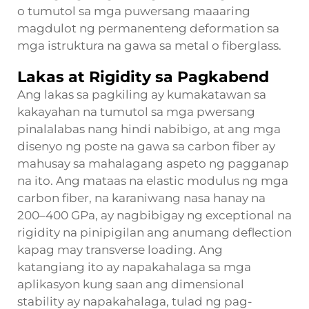
o tumutol sa mga puwersang maaaring
magdulot ng permanenteng deformation sa
mga istruktura na gawa sa metal o fiberglass.
Lakas at Rigidity sa Pagkabend
Ang lakas sa pagkiling ay kumakatawan sa
kakayahan na tumutol sa mga pwersang
pinalalabas nang hindi nabibigo, at ang mga
disenyo ng poste na gawa sa carbon fiber ay
mahusay sa mahalagang aspeto ng pagganap
na ito. Ang mataas na elastic modulus ng mga
carbon fiber, na karaniwang nasa hanay na
200–400 GPa, ay nagbibigay ng exceptional na
rigidity na pinipigilan ang anumang deflection
kapag may transverse loading. Ang
katangiang ito ay napakahalaga sa mga
aplikasyon kung saan ang dimensional
stability ay napakahalaga, tulad ng pag-