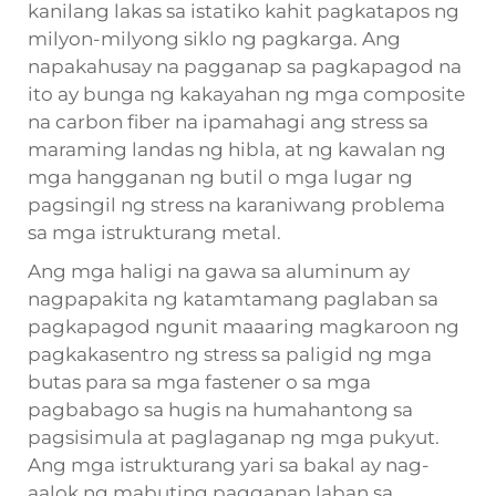
kanilang lakas sa istatiko kahit pagkatapos ng
milyon-milyong siklo ng pagkarga. Ang
napakahusay na pagganap sa pagkapagod na
ito ay bunga ng kakayahan ng mga composite
na carbon fiber na ipamahagi ang stress sa
maraming landas ng hibla, at ng kawalan ng
mga hangganan ng butil o mga lugar ng
pagsingil ng stress na karaniwang problema
sa mga istrukturang metal.
Ang mga haligi na gawa sa aluminum ay
nagpapakita ng katamtamang paglaban sa
pagkapagod ngunit maaaring magkaroon ng
pagkakasentro ng stress sa paligid ng mga
butas para sa mga fastener o sa mga
pagbabago sa hugis na humahantong sa
pagsisimula at paglaganap ng mga pukyut.
Ang mga istrukturang yari sa bakal ay nag-
aalok ng mabuting pagganap laban sa