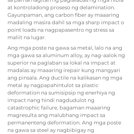
sa pamamagitan ng paglalabas ng mga hibla
at kontroladong proseso ng delamination.
Gayunpaman, ang carbon fiber ay maaaring
madaling masira dahil sa mga sharp impact o
point loads na nagpapasentro ng stress sa
maliit na lugar.
Ang mga poste na gawa sa metal, lalo na ang
mga gawa sa aluminum alloy, ay nag-aalok ng
superior na paglaban sa lokal na impact at
madalas ay maaaring irepair kung mangyari
ang pinsala. Ang ductile na kalikasan ng mga
metal ay nagpapahintulot sa plastic
deformation na sumisipsip ng enerhiya ng
impact nang hindi nagdudulot ng
catastrophic failure, bagaman maaaring
magresulta ang malubhang impact sa
permanenteng deformation. Ang mga poste
na gawa sa steel ay nagbibigay ng