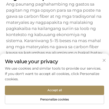
Ang paunang paghahambing ng gastos sa
pagitan ng mga opsyon para sa mga poste na
gawa sa carbon fiber at ng mga tradisyonal na
materyales ay nagpapakita ng malalaking
pagkakaiba na kailangang suriin sa loob ng
konteksto ng kabuuang ekonomiya ng
sistema. Karaniwang 5–15 beses na mas mahal
ang mga materyales na gawa sa carbon fiber
kaysa sa katumbas na aluminum o bakal batay
sa bawat pondo, na sumasalamin sa mga
We value your privacy
proseso ng paggawa na nangangailangan ng
We use cookies and similar tools to provide our services.
maraming enerhiya upang makagawa ng
If you don't want to accept all cookies, click Personalize
mataas na kalidad na carbon fiber at ng
cookies.
espesyalisadong kagamitan na kailangan para
sa paggawa ng composite. Gayunpaman, ang
Accept all
pagkakaiba sa gastos ng hilaw na materyales
Personalize cookies
ay naging mas hindi makabuluhan kapag
Homepage
Produkto
Tungkol sa
Kontak
isinasaalang-alang ang nabawasang dami ng