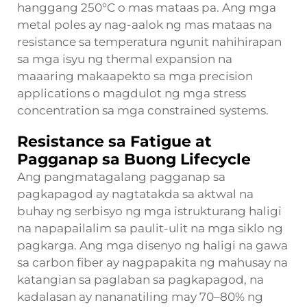
hanggang 250°C o mas mataas pa. Ang mga
metal poles ay nag-aalok ng mas mataas na
resistance sa temperatura ngunit nahihirapan
sa mga isyu ng thermal expansion na
maaaring makaapekto sa mga precision
applications o magdulot ng mga stress
concentration sa mga constrained systems.
Resistance sa Fatigue at
Pagganap sa Buong Lifecycle
Ang pangmatagalang pagganap sa
pagkapagod ay nagtatakda sa aktwal na
buhay ng serbisyo ng mga istrukturang haligi
na napapailalim sa paulit-ulit na mga siklo ng
pagkarga. Ang mga disenyo ng haligi na gawa
sa carbon fiber ay nagpapakita ng mahusay na
katangian sa paglaban sa pagkapagod, na
kadalasan ay nananatiling may 70–80% ng