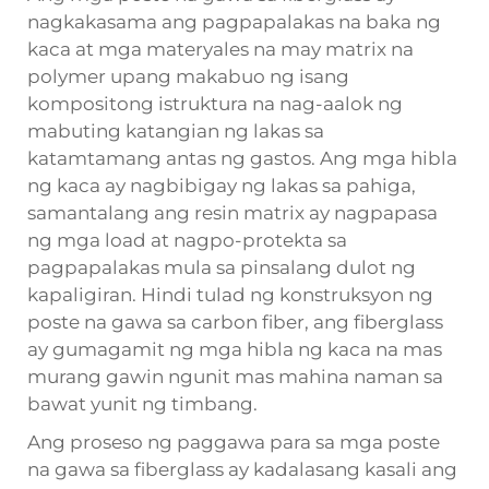
nagkakasama ang pagpapalakas na baka ng
kaca at mga materyales na may matrix na
polymer upang makabuo ng isang
kompositong istruktura na nag-aalok ng
mabuting katangian ng lakas sa
katamtamang antas ng gastos. Ang mga hibla
ng kaca ay nagbibigay ng lakas sa pahiga,
samantalang ang resin matrix ay nagpapasa
ng mga load at nagpo-protekta sa
pagpapalakas mula sa pinsalang dulot ng
kapaligiran. Hindi tulad ng konstruksyon ng
poste na gawa sa carbon fiber, ang fiberglass
ay gumagamit ng mga hibla ng kaca na mas
murang gawin ngunit mas mahina naman sa
bawat yunit ng timbang.
Ang proseso ng paggawa para sa mga poste
na gawa sa fiberglass ay kadalasang kasali ang