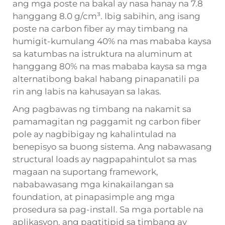
ang mga poste na bakal ay nasa hanay na 7.8
hanggang 8.0 g/cm³. Ibig sabihin, ang isang
poste na carbon fiber ay may timbang na
humigit-kumulang 40% na mas mababa kaysa
sa katumbas na istruktura na aluminum at
hanggang 80% na mas mababa kaysa sa mga
alternatibong bakal habang pinapanatili pa
rin ang labis na kahusayan sa lakas.
Ang pagbawas ng timbang na nakamit sa
pamamagitan ng paggamit ng carbon fiber
pole ay nagbibigay ng kahalintulad na
benepisyo sa buong sistema. Ang nabawasang
structural loads ay nagpapahintulot sa mas
magaan na suportang framework,
nababawasang mga kinakailangan sa
foundation, at pinapasimple ang mga
prosedura sa pag-install. Sa mga portable na
aplikasyon, ang pagtitipid sa timbang ay