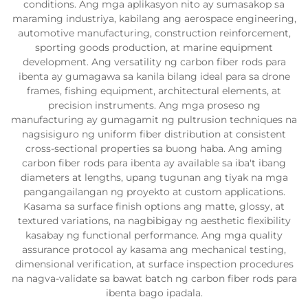
conditions. Ang mga aplikasyon nito ay sumasakop sa
maraming industriya, kabilang ang aerospace engineering,
automotive manufacturing, construction reinforcement,
sporting goods production, at marine equipment
development. Ang versatility ng carbon fiber rods para
ibenta ay gumagawa sa kanila bilang ideal para sa drone
frames, fishing equipment, architectural elements, at
precision instruments. Ang mga proseso ng
manufacturing ay gumagamit ng pultrusion techniques na
nagsisiguro ng uniform fiber distribution at consistent
cross-sectional properties sa buong haba. Ang aming
carbon fiber rods para ibenta ay available sa iba't ibang
diameters at lengths, upang tugunan ang tiyak na mga
pangangailangan ng proyekto at custom applications.
Kasama sa surface finish options ang matte, glossy, at
textured variations, na nagbibigay ng aesthetic flexibility
kasabay ng functional performance. Ang mga quality
assurance protocol ay kasama ang mechanical testing,
dimensional verification, at surface inspection procedures
na nagva-validate sa bawat batch ng carbon fiber rods para
ibenta bago ipadala.