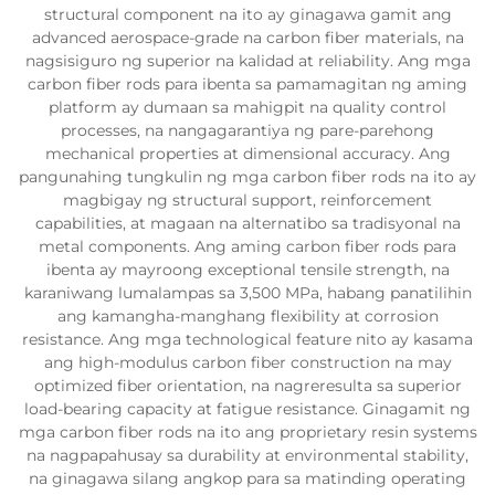
structural component na ito ay ginagawa gamit ang
advanced aerospace-grade na carbon fiber materials, na
nagsisiguro ng superior na kalidad at reliability. Ang mga
carbon fiber rods para ibenta sa pamamagitan ng aming
platform ay dumaan sa mahigpit na quality control
processes, na nangagarantiya ng pare-parehong
mechanical properties at dimensional accuracy. Ang
pangunahing tungkulin ng mga carbon fiber rods na ito ay
magbigay ng structural support, reinforcement
capabilities, at magaan na alternatibo sa tradisyonal na
metal components. Ang aming carbon fiber rods para
ibenta ay mayroong exceptional tensile strength, na
karaniwang lumalampas sa 3,500 MPa, habang panatilihin
ang kamangha-manghang flexibility at corrosion
resistance. Ang mga technological feature nito ay kasama
ang high-modulus carbon fiber construction na may
optimized fiber orientation, na nagreresulta sa superior
load-bearing capacity at fatigue resistance. Ginagamit ng
mga carbon fiber rods na ito ang proprietary resin systems
na nagpapahusay sa durability at environmental stability,
na ginagawa silang angkop para sa matinding operating