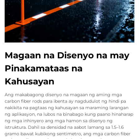
Magaan na Disenyo na may
Pinakamataas na
Kahusayan
Ang makabagong disenyo na magaan ng aming mga
carbon fiber rods para ibenta ay nagdudulot ng hindi pa
nakikita na pagtaas ng kahusayan sa maraming larangan
ng aplikasyon, na lubos na binabago kung paano hinaharap
ng mga inhinyero ang mga hamon sa disenyo ng
istruktura. Dahil sa densidad na aabot lamang sa 1.5–1.6
gramo bawat kubikong sentimetro, ang mga carbon fiber