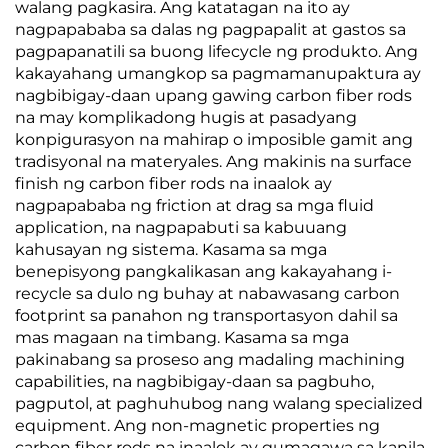
walang pagkasira. Ang katatagan na ito ay
nagpapababa sa dalas ng pagpapalit at gastos sa
pagpapanatili sa buong lifecycle ng produkto. Ang
kakayahang umangkop sa pagmamanupaktura ay
nagbibigay-daan upang gawing carbon fiber rods
na may komplikadong hugis at pasadyang
konpigurasyon na mahirap o imposible gamit ang
tradisyonal na materyales. Ang makinis na surface
finish ng carbon fiber rods na inaalok ay
nagpapababa ng friction at drag sa mga fluid
application, na nagpapabuti sa kabuuang
kahusayan ng sistema. Kasama sa mga
benepisyong pangkalikasan ang kakayahang i-
recycle sa dulo ng buhay at nabawasang carbon
footprint sa panahon ng transportasyon dahil sa
mas magaan na timbang. Kasama sa mga
pakinabang sa proseso ang madaling machining
capabilities, na nagbibigay-daan sa pagbuho,
pagputol, at paghuhubog nang walang specialized
equipment. Ang non-magnetic properties ng
carbon fiber rods na inaalok ay gumagawa sa kanila