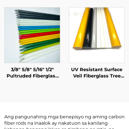
Epoxy/Vinyl Resin
sa 0.5mm 1mm 1.5mm
GFRP Pultrusion Solid
2mm 2.5mm 3mm
Fiberglass Stake para
4mm 3K Glossy
sa Agricultural Stake
Surface Carbon Fiber
Plate na May
Customized na Sukat
3/8" 5/8" 5/16" 1/2"
UV Resistant Surface
Pultruded Fiberglass
Veil Fiberglass Tree
Tube Stake Tree Stake
Stakes Fiberglass Rod
na may Polyester Veil
para sa Suporta ng
Tumagal ng 20 Taon o
Puno ng Prutas
Higit Pa
Ang pangunahing mga benepisyo ng aming carbon
fiber rods na inaalok ay nakatuon sa kanilang