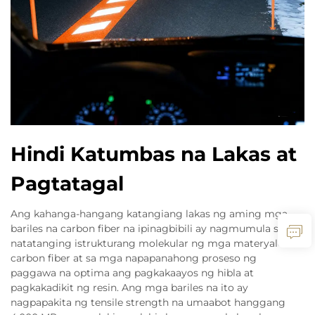
Hindi Katumbas na Lakas at
Pagtatagal
Ang kahanga-hangang katangiang lakas ng aming mga
bariles na carbon fiber na ipinagbibili ay nagmumula sa
natatanging istrukturang molekular ng mga materyales na
carbon fiber at sa mga napapanahong proseso ng
paggawa na optima ang pagkakaayos ng hibla at
pagkakadikit ng resin. Ang mga bariles na ito ay
nagpapakita ng tensile strength na umaabot hanggang