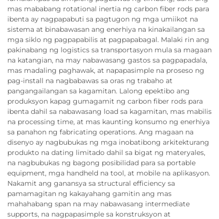
mas mababang rotational inertia ng carbon fiber rods para
ibenta ay nagpapabuti sa pagtugon ng mga umiikot na
sistema at binabawasan ang enerhiya na kinakailangan sa
mga siklo ng pagpapabilis at pagpapabagal. Malaki rin ang
pakinabang ng logistics sa transportasyon mula sa magaan
na katangian, na may nabawasang gastos sa pagpapadala,
mas madaling paghawak, at napapasimple na proseso ng
pag-install na nagbabawas sa oras ng trabaho at
pangangailangan sa kagamitan. Lalong epektibo ang
produksyon kapag gumagamit ng carbon fiber rods para
ibenta dahil sa nabawasang load sa kagamitan, mas mabilis
na processing time, at mas kaunting konsumo ng enerhiya
sa panahon ng fabricating operations. Ang magaan na
disenyo ay nagbubukas ng mga inobatibong arkitekturang
produkto na dating limitado dahil sa bigat ng materyales,
na nagbubukas ng bagong posibilidad para sa portable
equipment, mga handheld na tool, at mobile na aplikasyon.
Nakamit ang ganansya sa structural efficiency sa
pamamagitan ng kakayahang gamitin ang mas
mahahabang span na may nabawasang intermediate
supports, na nagpapasimple sa konstruksyon at