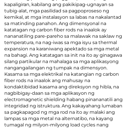
kapaligiran, kabilang ang pakikipag-ugnayan sa
tubig-alat, mga pasilidad sa pagpoproseso ng
kemikal, at mga instalasyon sa labas na nakalantad
sa matinding panahon. Ang dimensyonal na
katatagan ng carbon fiber rods na inaalok ay
nananatiling pare-pareho sa malawak na saklaw ng
temperatura, na nag-iwas sa mga isyu sa thermal
expansion na karaniwang apektado sa mga metal
na bahagi. Ang katatagan sa init na ito ay ginagawa
silang partikular na mahalaga sa mga aplikasyong
nangangailangan ng tumpak na dimensyon.
Kasama sa mga elektrikal na katangian ng carbon
fiber rods na inaalok ang mahusay na
kondaktibidad kasama ang direksyon ng hibla, na
nagbibigay-daan sa mga aplikasyon ng
electromagnetic shielding habang pinananatili ang
integridad ng istruktura. Ang kakayahang lumaban
sa pagkapagod ng mga rod na ito ay malaki ang
lampas sa mga metal na alternatibo, na kayang
tumagal ng milyon-milyong load cycles nang