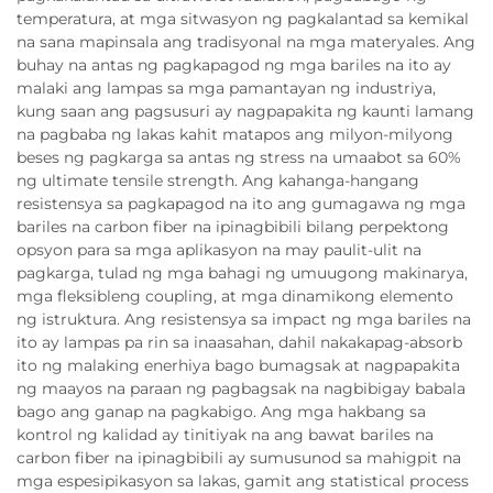
temperatura, at mga sitwasyon ng pagkalantad sa kemikal
na sana mapinsala ang tradisyonal na mga materyales. Ang
buhay na antas ng pagkapagod ng mga bariles na ito ay
malaki ang lampas sa mga pamantayan ng industriya,
kung saan ang pagsusuri ay nagpapakita ng kaunti lamang
na pagbaba ng lakas kahit matapos ang milyon-milyong
beses ng pagkarga sa antas ng stress na umaabot sa 60%
ng ultimate tensile strength. Ang kahanga-hangang
resistensya sa pagkapagod na ito ang gumagawa ng mga
bariles na carbon fiber na ipinagbibili bilang perpektong
opsyon para sa mga aplikasyon na may paulit-ulit na
pagkarga, tulad ng mga bahagi ng umuugong makinarya,
mga fleksibleng coupling, at mga dinamikong elemento
ng istruktura. Ang resistensya sa impact ng mga bariles na
ito ay lampas pa rin sa inaasahan, dahil nakakapag-absorb
ito ng malaking enerhiya bago bumagsak at nagpapakita
ng maayos na paraan ng pagbagsak na nagbibigay babala
bago ang ganap na pagkabigo. Ang mga hakbang sa
kontrol ng kalidad ay tinitiyak na ang bawat bariles na
carbon fiber na ipinagbibili ay sumusunod sa mahigpit na
mga espesipikasyon sa lakas, gamit ang statistical process