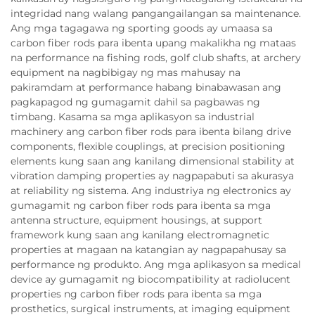
integridad nang walang pangangailangan sa maintenance.
Ang mga tagagawa ng sporting goods ay umaasa sa
carbon fiber rods para ibenta upang makalikha ng mataas
na performance na fishing rods, golf club shafts, at archery
equipment na nagbibigay ng mas mahusay na
pakiramdam at performance habang binabawasan ang
pagkapagod ng gumagamit dahil sa pagbawas ng
timbang. Kasama sa mga aplikasyon sa industrial
machinery ang carbon fiber rods para ibenta bilang drive
components, flexible couplings, at precision positioning
elements kung saan ang kanilang dimensional stability at
vibration damping properties ay nagpapabuti sa akurasya
at reliability ng sistema. Ang industriya ng electronics ay
gumagamit ng carbon fiber rods para ibenta sa mga
antenna structure, equipment housings, at support
framework kung saan ang kanilang electromagnetic
properties at magaan na katangian ay nagpapahusay sa
performance ng produkto. Ang mga aplikasyon sa medical
device ay gumagamit ng biocompatibility at radiolucent
properties ng carbon fiber rods para ibenta sa mga
prosthetics, surgical instruments, at imaging equipment