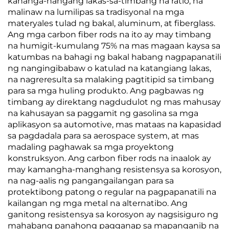
kahanga-hangang lakas-sa-timbang na ratio, na
malinaw na lumilipas sa tradisyonal na mga
materyales tulad ng bakal, aluminum, at fiberglass.
Ang mga carbon fiber rods na ito ay may timbang
na humigit-kumulang 75% na mas magaan kaysa sa
katumbas na bahagi ng bakal habang nagpapanatili
ng nangingibabaw o katulad na katangiang lakas,
na nagreresulta sa malaking pagtitipid sa timbang
para sa mga huling produkto. Ang pagbawas ng
timbang ay direktang nagdudulot ng mas mahusay
na kahusayan sa paggamit ng gasolina sa mga
aplikasyon sa automotive, mas mataas na kapasidad
sa pagdadala para sa aerospace system, at mas
madaling paghawak sa mga proyektong
konstruksyon. Ang carbon fiber rods na inaalok ay
may kamangha-manghang resistensya sa korosyon,
na nag-aalis ng pangangailangan para sa
protektibong patong o regular na pagpapanatili na
kailangan ng mga metal na alternatibo. Ang
ganitong resistensya sa korosyon ay nagsisiguro ng
mahabang panahong pagganap sa mapanganib na