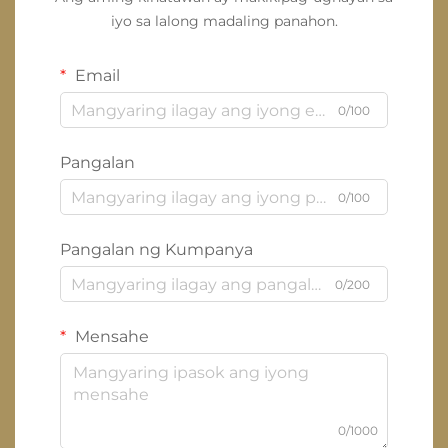
iyo sa lalong madaling panahon.
Email
0/100
Pangalan
0/100
Pangalan ng Kumpanya
0/200
Mensahe
0/1000