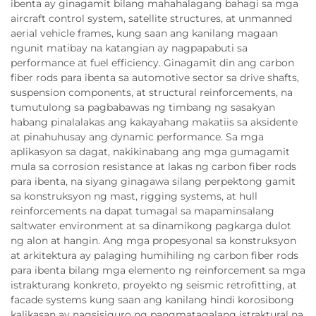
ibenta ay ginagamit bilang mahahalagang bahagi sa mga
aircraft control system, satellite structures, at unmanned
aerial vehicle frames, kung saan ang kanilang magaan
ngunit matibay na katangian ay nagpapabuti sa
performance at fuel efficiency. Ginagamit din ang carbon
fiber rods para ibenta sa automotive sector sa drive shafts,
suspension components, at structural reinforcements, na
tumutulong sa pagbabawas ng timbang ng sasakyan
habang pinalalakas ang kakayahang makatiis sa aksidente
at pinahuhusay ang dynamic performance. Sa mga
aplikasyon sa dagat, nakikinabang ang mga gumagamit
mula sa corrosion resistance at lakas ng carbon fiber rods
para ibenta, na siyang ginagawa silang perpektong gamit
sa konstruksyon ng mast, rigging systems, at hull
reinforcements na dapat tumagal sa mapaminsalang
saltwater environment at sa dinamikong pagkarga dulot
ng alon at hangin. Ang mga propesyonal sa konstruksyon
at arkitektura ay palaging humihiling ng carbon fiber rods
para ibenta bilang mga elemento ng reinforcement sa mga
istrakturang konkreto, proyekto ng seismic retrofitting, at
facade systems kung saan ang kanilang hindi korosibong
kalikasan ay nagsisiguro ng pangmatagalang istraktural na