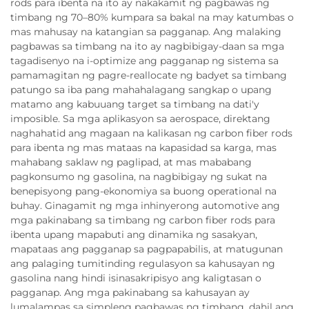
rods para ibenta na ito ay nakakamit ng pagbawas ng
timbang ng 70–80% kumpara sa bakal na may katumbas o
mas mahusay na katangian sa pagganap. Ang malaking
pagbawas sa timbang na ito ay nagbibigay-daan sa mga
tagadisenyo na i-optimize ang pagganap ng sistema sa
pamamagitan ng pagre-reallocate ng badyet sa timbang
patungo sa iba pang mahahalagang sangkap o upang
matamo ang kabuuang target sa timbang na dati'y
imposible. Sa mga aplikasyon sa aerospace, direktang
naghahatid ang magaan na kalikasan ng carbon fiber rods
para ibenta ng mas mataas na kapasidad sa karga, mas
mahabang saklaw ng paglipad, at mas mababang
pagkonsumo ng gasolina, na nagbibigay ng sukat na
benepisyong pang-ekonomiya sa buong operational na
buhay. Ginagamit ng mga inhinyerong automotive ang
mga pakinabang sa timbang ng carbon fiber rods para
ibenta upang mapabuti ang dinamika ng sasakyan,
mapataas ang pagganap sa pagpapabilis, at matugunan
ang palaging tumitinding regulasyon sa kahusayan ng
gasolina nang hindi isinasakripisyo ang kaligtasan o
pagganap. Ang mga pakinabang sa kahusayan ay
lumalampas sa simpleng pagbawas ng timbang, dahil ang