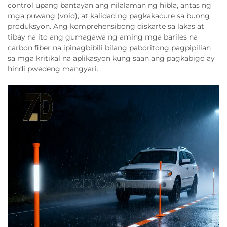
control upang bantayan ang nilalaman ng hibla, antas ng
mga puwang (void), at kalidad ng pagkakacure sa buong
produksyon. Ang komprehensibong diskarte sa lakas at
tibay na ito ang gumagawa ng aming mga bariles na
carbon fiber na ipinagbibili bilang paboritong pagpipilian
sa mga kritikal na aplikasyon kung saan ang pagkabigo ay
hindi pwedeng mangyari.