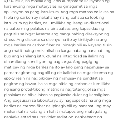
4,000 MPa, na malaki ang labis kumpara sa kakayahan ng
karaniwang mga materyales na ginagamit sa mga
aplikasyon na pang-istruktura. Ang mga mataas na lakas na
hibla ng carbon ay nakahanay nang pahaba sa loob ng
istruktura ng bariles, na lumilikha ng isang unidirectional
na pattern ng palakas na pinapataas ang kapasidad ng
pagtitiis sa bigat kasama ang pangunahing direksyon ng
stress. Ang diskarte sa disenyo na ito ay tinitiyak na ang
mga bariles na carbon fiber na ipinagbibili ay kayang tiisin
ang matitinding mekanikal na karga habang nananatiling
buo ang kanilang istruktural na integridad sa ilalim ng
dinamikong kondisyon ng pagkarga. Ang pagiging
matibay ng mga bariles na ito ay lalo pang napahusay sa
pamamagitan ng pagpili ng de-kalidad na mga sistema ng
epoxy resin na nagbibigay ng mahusay na pandikit sa
pagitan ng bawat isa sa mga hibla ng carbon at lumilikha
ng isang protektibong matrix na nagtatanggol sa mga
pinalakas na hibla laban sa pagkasira dulot ng kapaligiran.
Ang pagsusuri sa laboratoryo ay nagpapakita na ang mga
bariles na carbon fiber na ipinagbibili ay nananatiling may
mekanikal na katangian kahit matapos ang matagalang
pagkakalantad sa ultraviolet radiation, pagbabago ng