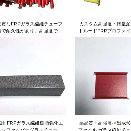
品質なFRPガラス繊維チューブ
カスタム高強度・軽量産
量で耐久性があり、高強度で表
トルードFRPプロファイ
仕上げが滑らか。道路標識、建
販 切断加工サービ
設、産業用途向け
用 FRPガラス繊維樹脂強化エ
高品質・高強度押出成形
キシファイバーグラスチューブ
ファイル ガラス繊維チュ