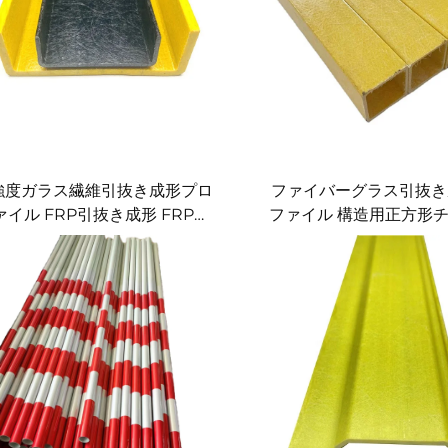
強度ガラス繊維引抜き成形プロ
ファイバーグラス引抜き
ァイル FRP引抜き成形 FRPビ
ファイル 構造用正方形
ーム
状 中空FRPチューブ 
ァイバーグラスプロフ