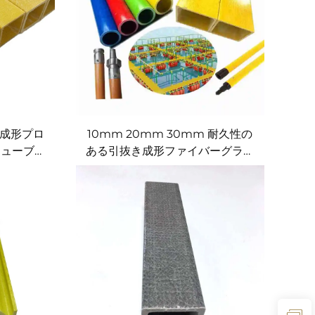
成形プロ
10mm 20mm 30mm 耐久性の
チューブ形
ある引抜き成形ファイバーグラス
黄色複合フ
中空パイプ カスタマイズ可能直径
ァイル
低価格 柔軟性のある引抜き成形フ
ァイバーグラスチューブポール