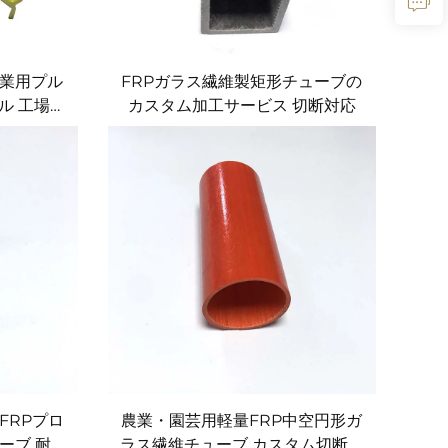
業用プル
FRPガラス繊維製矩形チューブの
ル 工場直
カスタム加工サービス 切断対応
ス付き
FRPプロ
農業・園芸用軽量FRP中空円形ガ
ーブ 耐腐
ラス繊維チューブ カスタム切断加