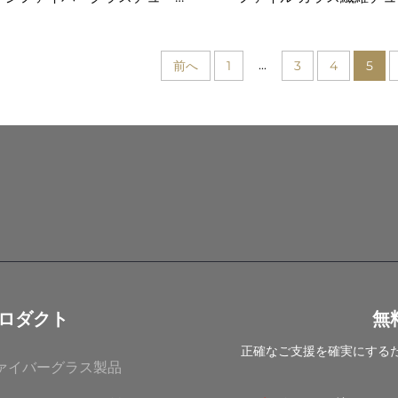
品質・高強度 各種用途に対応
食性素材
...
前へ
1
3
4
5
ロダクト
無
正確なご支援を確実にする
ァイバーグラス製品