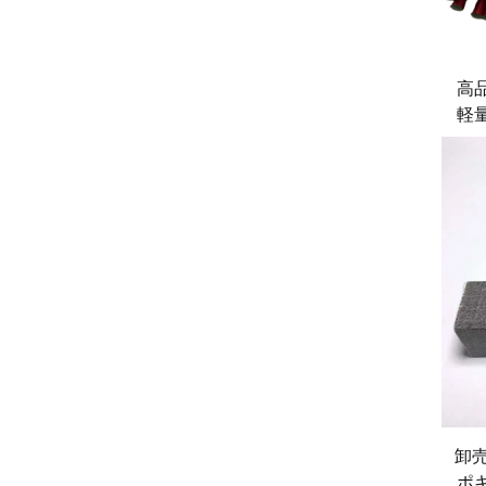
高
軽
面
卸売
ポ