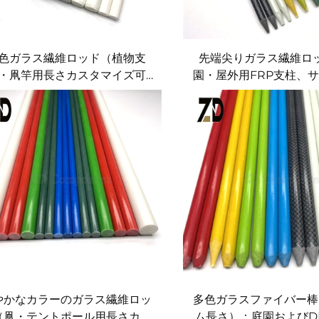
色ガラス繊維ロッド（植物支
先端尖りガラス繊維ロ
・凧竿用長さカスタマイズ可
園・屋外用FRP支柱、
能）
タマイズ可能）
やかなカラーのガラス繊維ロッ
多色ガラスファイバー棒
（凧・テントポール用長さカス
ム長さ）：庭園およびD