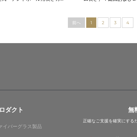
タマイズ可能）
ェクト用FRPステ
前へ
1
2
3
4
ロダクト
無
正確なご支援を確実にする
ァイバーグラス製品