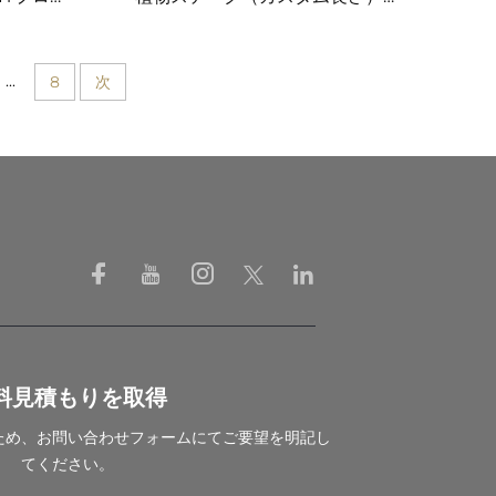
ーク
庭園用サポート・ガラスファイバ
ー棒
...
8
次
料見積もりを取得
ため、お問い合わせフォームにてご要望を明記し
てください。