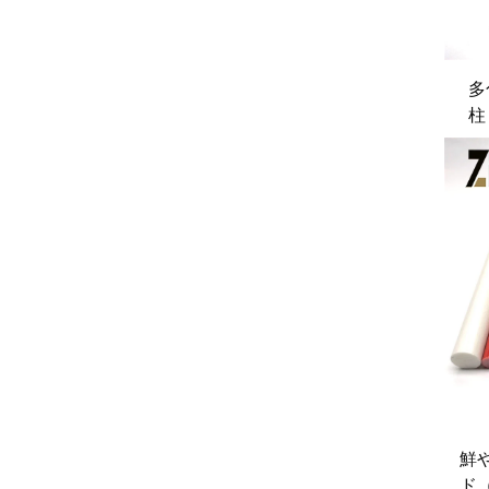
多
柱
鮮
ド