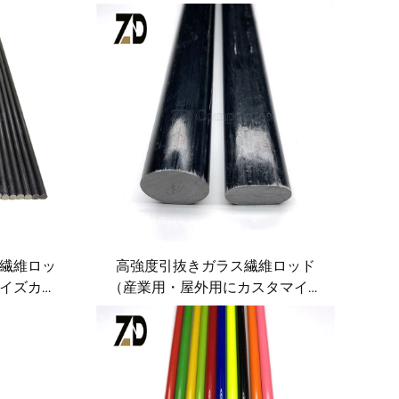
繊維ロッ
高強度引抜きガラス繊維ロッド
イズカス
（産業用・屋外用にカスタマイズ
可能）