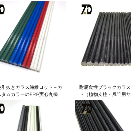
色引抜きガラス繊維ロッド – カ
耐腐食性ブラックガラス
スタムカラーのFRP実心丸棒
ド（植物支柱・凧竿用サ
タマイズ可能）