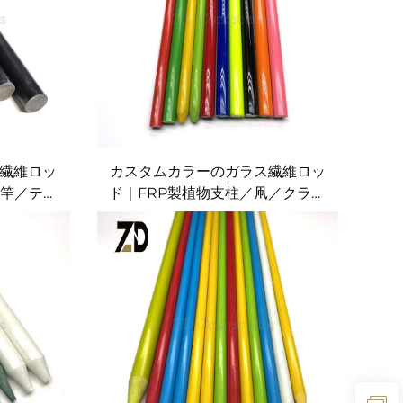
繊維ロッ
カスタムカラーのガラス繊維ロッ
凧竿／テン
ド｜FRP製植物支柱／凧／クラフ
ト用ステーク